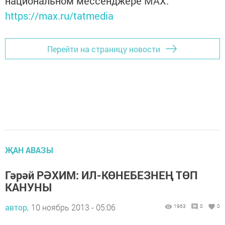
национальном мессенджере MАХ:
https://max.ru/tatmedia
Перейти на страницу новости
ҖАН АВАЗЫ
Гәрәй РӘХИМ: ИЛ-КӨНЕБЕЗНЕҢ ТӨП
КАНУНЫ
автор,
10 ноябрь 2013 - 05:06
1963
0
0