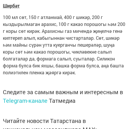
Ширбәт
100 мл сөт, 150 г атланмай, 400 г шикәр, 200 г
кыздырылмаган арахис, 100 г какао порошогы һәм 200
г коры сөт кирәк. Арахисны газ мичендә җиңелчә генә
киптереп алып, кабыгыннан чистарталар. Сөт, шикәр
һәм майны сүрән утта куерганчы пешерәләр, шуңа
коры сөт һәм какао порошогы, чикләвекне салып
болгаталар да, формага салып, суыталар. Силикон
форма булса бик яхшы, башка форма булса, аңа башта
полиэтилен пленка җәяргә кирәк.
Следите за самым важным и интересным в
Telegram-канале
Татмедиа
Читайте новости Татарстана в