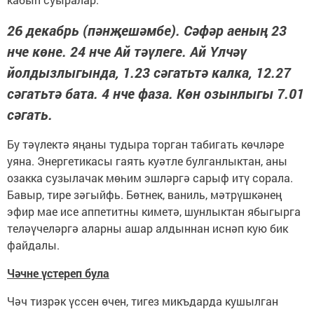
26 декабрь (пәнҗешәмбе). Сәфәр аеның 23
нче көне. 24 нче Ай тәүлеге. Ай Үлчәү
йолдызлыгында, 1.23 сәгатьтә калка, 12.27
сәгатьтә бата. 4 нче фаза. Көн озынлыгы 7.01
сәгать.
Бу тәүлектә яңаны тудыра торган табигать көчләре
уяна. Энергетикасы гаять куәтле булганлыктан, аны
озакка сузылачак мөһим эшләргә сарыф итү сорала.
Бавыр, тире зәгыйфь. Бөтнек, ваниль, мәтрүшкәнең
эфир мае исе аппетитны киметә, шунлыктан ябыгырга
теләүчеләргә аларны ашар алдыннан иснәп кую бик
файдалы.
Чәчне үстереп була
Чәч тизрәк үссен өчен, тигез микъдарда кушылган