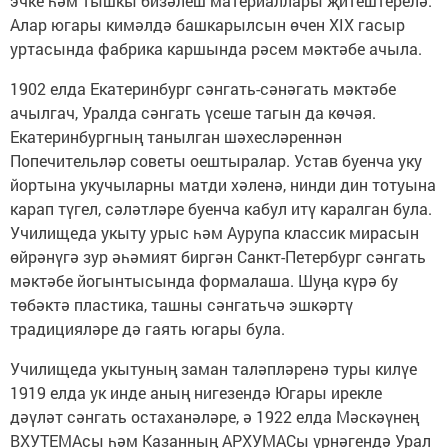
эчке һәм тышкы бизәлеш материаллары җитештерелә.
Алар югары кимәлдә башкарылсын өчен XIX гасыр
уртасында фабрика каршында рәсем мәктәбе ачыла.
1902 елда Екатеринбург сәнгать-сәнәгать мәктәбе
ачылгач, Уралда сәнгать үсеше тагын да көчәя.
Екатеринбургның танылган шәхесләреннән
Попечительләр советы оештыралар. Устав буенча уку
йортына укучыларны матди хәленә, нинди дин тотуына
карап түгел, сәләтләре буенча кабул итү каралган була.
Училищеда укыту урыс һәм Аурупа классик мирасын
өйрәнүгә зур әһәмият биргән Санкт-Петербург сәнгать
мәктәбе йогынтысында формалаша. Шуңа күрә бу
төбәктә пластика, ташны сәнгатьчә эшкәртү
традицияләре дә гаять югары була.
Училищеда укытуның заман таләпләренә туры килүе
1919 елда ук инде аның нигезендә Югары ирекле
дәүләт сәнгать остаханәләре, ә 1922 елда Мәскәүнең
ВХУТЕМАсы һәм Казанның АРХУМАСы үрнәгендә Урал