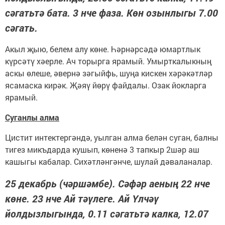
сәгатьтә бата. 3 нче фаза. Көн озынлыгы 7.00
сәгать.
Акыл җыю, белем алу көне. Һәрнәрсәдә юмартлык
күрсәтү хәерле. Ач торырга ярамый. Умырткалыкның
аскы өлеше, әвернә зәгыйфь, шуңа кискен хәрәкәтләр
ясамаска кирәк. Җәяү йөрү файдалы. Озак йокларга
ярамый.
Суганлы алма
Цистит интектергәндә, уылган алма белән суган, балны
тигез микъдарда кушып, көненә 3 тапкыр 2шәр аш
кашыгы кабалар. Сихәтләнгәнче, шулай дәваланалар.
25 декабрь (чәршәмбе). Сәфәр аеның 22 нче
көне. 23 нче Ай тәүлеге. Ай Үлчәү
йолдызлыгында, 0.11 сәгатьтә калка, 12.07