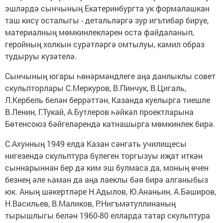
эшләрдә сынчының Екатеринбургта ук формалашкан
таш кисү осталыгы - детальләргә зур игътибар бирүе,
материалның мөмкинлекләрен оста файдаланып,
геройның холкын сурәтләргә омтылуы, камил образ
тудыруы күзәтелә.
Сынчының югары һөнәрмәндлеге аңа данлыклы совет
скульпторлары С.Меркуров, В.Пинчук, В.Цигаль,
Л.Кербель белән беррәттән, Казанда куелырга тиешле
В.Ленин, Г.Тукай, А.Бутлеров һәйкәл проектларына
Бөтенсоюз бәйгеләрендә катнашырга мөмкинлек бирә.
С.Ахунның 1949 елда Казан сәнгать училищесы
нигезендә скульптура бүлеген торгызуы иҗат иткән
сыннарыннан бер дә ким эш булмаса да, моның өчен
безнең әле һаман да аңа лаеклы бәя бирә алганыбыз
юк. Аның шәкертләре Н.Адылов, Ю.Ананьин, А.Бәширов,
Н.Васильев, В.Маликов, Р.Нигъмәтуллинаның
тырышлыгы белән 1960-80 елларда татар скульптура