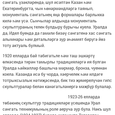
сәнгать үзәкләрендә, шул исәптән Казан һәм
Екатеринбургта, чын һөнәрмәндләргә таянып,
монументаль сәнгатьнең яңа формалары барлыкка
килә һәм үсә. Сынчылар алдында монументаль
скульптураның телен булдыру бурычы куела. Уралда
да, Идел буенда да гамәли бизәү сәнгатенә хас сәнгать
алымнары һәм детальләргә зур әһәмият бирүгә йөз
тоту актуаль булмый.
1920 елларда бай табигатьле һәм таш эшкәртү
өлкәсендә тирән тамырлы традицияләргә ия булган
Уралда һәйкәлләр башлыча мәрмәр, бронза, чуеннан
коела. Казанда исә бу чорда, хәерчелек һәм илдәге
тотрыксызлык нәтиҗәсендә, бик тиз җимерелүчән гипс
скульптуралар белән канәгатьләнергә мәҗбүр булалар.
1923-26 елларда
төбәкнең скульптур традицияләре үсешендә Урал
сәнгать техникумының роле аеруча зур була. Нәкъ шул