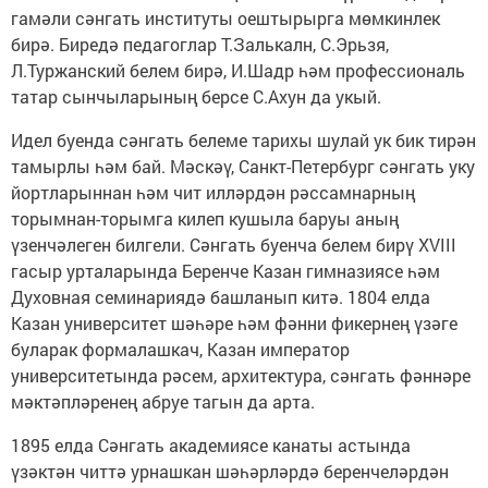
гамәли сәнгать институты оештырырга мөмкинлек
бирә. Биредә педагоглар Т.Залькалн, С.Эрьзя,
Л.Туржанский белем бирә, И.Шадр һәм профессиональ
татар сынчыларының берсе С.Ахун да укый.
Идел буенда сәнгать белеме тарихы шулай ук бик тирән
тамырлы һәм бай. Мәскәү, Санкт-Петербург сәнгать уку
йортларыннан һәм чит илләрдән рәссамнарның
торымнан-торымга килеп кушыла баруы аның
үзенчәлеген билгели. Сәнгать буенча белем бирү XVIII
гасыр урталарында Беренче Казан гимназиясе һәм
Духовная семинариядә башланып китә. 1804 елда
Казан университет шәһәре һәм фәнни фикернең үзәге
буларак формалашкач, Казан император
университетында рәсем, архитектура, сәнгать фәннәре
мәктәпләренең абруе тагын да арта.
1895 елда Сәнгать академиясе канаты астында
үзәктән читтә урнашкан шәһәрләрдә беренчеләрдән