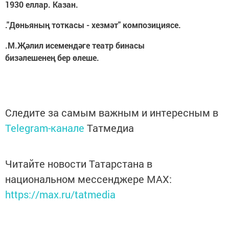
1930 еллар. Казан.
."Дөньяның тоткасы - хезмәт" композициясе.
.М.Җәлил исемендәге театр бинасы
бизәлешенең бер өлеше.
Следите за самым важным и интересным в
Telegram-канале
Татмедиа
Читайте новости Татарстана в
национальном мессенджере MАХ:
https://max.ru/tatmedia