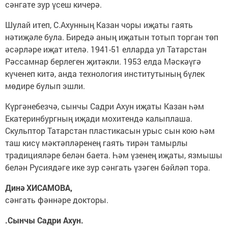
сәнгате зур үсеш кичерә.
Шулай итеп, С.Ахунның Казан чоры иҗаты гаять
нәтиҗәле була. Биредә аның иҗатын тотып торган төп
әсәрләре иҗат ителә. 1941-51 елларда ул Татарстан
Рәссамнар берлеген җитәкли. 1953 елда Мәскәүгә
күченеп китә, анда технология институтының бүлек
мөдире булып эшли.
Күргәнебезчә, сынчы Садри Ахун иҗаты Казан һәм
Екатеринбургның иҗади мохитендә калыплаша.
Скульптор Татарстан пластикасын урыс сын кою һәм
таш кисү мәктәпләренең гаять тирән тамырлы
традицияләре белән баета. Һәм үзенең иҗаты, язмышы
белән Русиядәге ике зур сәнгать үзәген бәйләп тора.
Динә ХИСАМОВА,
сәнгать фәннәре докторы.
.Сынчы Садри Ахун.