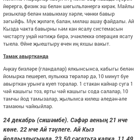
йөрергә, физик эш белән шөгыльләнергә кирәк. Майлы
ризыклар белән мавыкмау хәрле, чөнки бавыр
зәгыйфь. Мүк җиләге, балан, миләш ашау файдалы. Ай
Кызда чакта бавырны һәм кан ясалу системасын
чистарту уңай нәтиҗә бирә, эчәклеккә операция ясату
тыела. Өйне җыештыру өчен иң яхшы вакыт.
Тамак авыртканда
Аңкау бизләре (гландалар) ялкынсынса, кабыгы белән
йомырка пешереп, яулыкка төрәләр дә, 10 минут буе
авырткан урынга куеп торалар. 1 стакан кайнар суга 1
чәй кашыгы тоз, ярты чәй кашыгы сода салалар, 10
тамчы йод тамызалар, җылымса килеш әледән-әле
тамакны чайкыйлар.
24 декабрь (сишәмбе). Сәфәр аеның 21 нче
көне. 22 нче Ай тәүлеге. Ай Кыз
йолдызлыгында, 23.50 сәгатьтә калка, 11.49