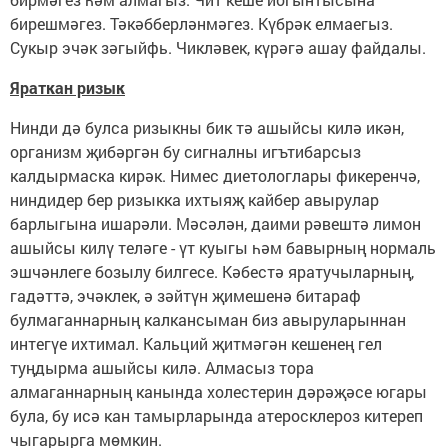
бирешмәгез. Тәкәбберләнмәгез. Күбрәк елмаегыз.
Сукыр эчәк зәгыйфь. Чикләвек, күрәгә ашау файдалы.
Яраткан ризык
Нинди дә булса ризыкны бик тә ашыйсы килә икән,
организм җибәргән бу сигналны игътибарсыз
калдырмаска кирәк. Нимес диетологлары фикеренчә,
ниндидер бер ризыкка ихтыяҗ кайбер авырулар
барлыгына ишарәли. Мәсәлән, даими рәвештә лимон
ашыйсы килү теләге - үт куыгы һәм бавырның нормаль
эшчәнлеге бозылу билгесе. Кәбестә яратучыларның,
гадәттә, эчәклек, ә зәйтүн җимешенә битараф
булмаганнарның калкансыман биз авыруларыннан
интегүе ихтимал. Кальций җитмәгән кешенең гел
туңдырма ашыйсы килә. Алмасыз тора
алмаганнарның канында холестерин дәрәҗәсе югары
була, бу исә кан тамырларында атеросклероз китереп
чыгарырга мөмкин.