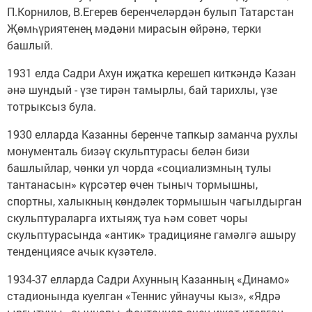
П.Корнилов, В.Егерев беренчеләрдән булып Татарстан
Җөмһүриятенең мәдәни мирасын өйрәнә, терки
башлый.
1931 елда Садри Ахун иҗатка керешеп киткәндә Казан
әнә шундый - үзе тирән тамырлы, бай тарихлы, үзе
тотрыксыз була.
1930 елларда Казанны беренче тапкыр заманча рухлы
монументаль бизәү скульптурасы белән бизи
башлыйлар, чөнки ул чорда «социализмның тулы
тантанасын» күрсәтер өчен тыныч тормышны,
спортны, халыкның көндәлек тормышын чагылдырган
скульптураларга ихтыяҗ туа һәм совет чоры
скульптурасында «антик» традицияне гамәлгә ашыру
тенденциясе ачык күзәтелә.
1934-37 елларда Садри Ахунның Казанның «Динамо»
стадионында куелган «Теннис уйнаучы кыз», «Ядрә