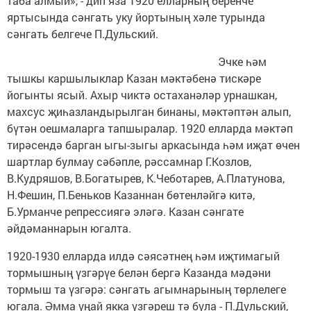
таба алмый», - дип яза 1920 елларның беренче
яртысында сәнгать уку йортының хәле турында
сәнгать белгече П.Дульский.
Эчке һәм
тышкы каршылыклар Казан мәктәбенә тискәре
йогынты ясый. Ахыр чиктә остаханәләр урнашкан,
махсус җиһазландырылган бинаны, мәктәптән алып,
бүтән оешмаларга тапшыралар. 1920 елларда мәктәп
тирәсендә барган ыгы-зыгы аркасында һәм иҗат өчен
шартлар булмау сәбәпле, рәссамнар Г.Козлов,
В.Кудряшов, В.Богатырев, К.Чеботарев, А.Платунова,
Н.Фешин, П.Беньков Казаннан бөтенләйгә китә,
Б.Урманче репрессиягә эләгә. Казан сәнгате
әйдәманнарын югалта.
1920-1930 елларда илдә сәясәтнең һәм иҗтимагый
тормышның үзгәрүе белән бергә Казанда мәдәни
тормыш та үзгәрә: сәнгать агымнарының төрлелеге
югала. Әмма уңай якка үзгәреш тә була - П.Дульский,