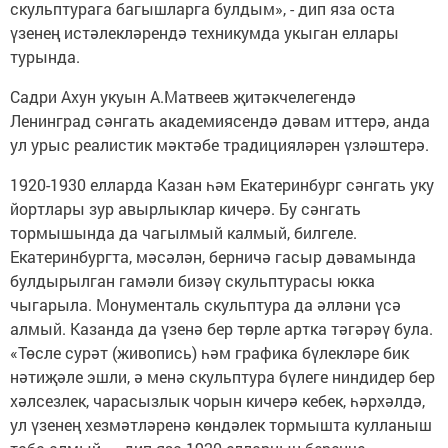
скульптурага багышларга булдым», - дип яза оста
үзенең истәлекләрендә техникумда укыган еллары
турында.
Садри Ахун укуын А.Матвеев җитәкчелегендә
Ленинград сәнгать академиясендә дәвам иттерә, анда
ул урыс реалистик мәктәбе традицияләрен үзләштерә.
1920-1930 елларда Казан һәм Екатеринбург сәнгать уку
йортлары зур авырлыклар кичерә. Бу сәнгать
тормышында да чагылмый калмый, билгеле.
Екатеринбургта, мәсәлән, берничә гасыр дәвамында
булдырылган гамәли бизәү скульптурасы юкка
чыгарыла. Монументаль скульптура да әлләни үсә
алмый. Казанда да үзенә бер төрле артка тәгәрәү була.
«Төсле сурәт (живопись) һәм графика бүлекләре бик
нәтиҗәле эшли, ә менә скульптура бүлеге ниндидер бер
хәлсезлек, чарасызлык чорын кичерә кебек, һәрхәлдә,
ул үзенең хезмәтләренә көндәлек тормышта кулланыш