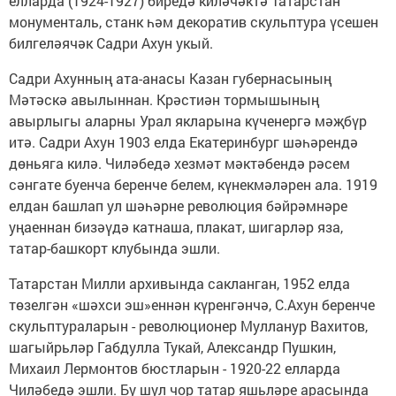
елларда (1924-1927) биредә киләчәктә Татарстан
монументаль, станк һәм декоратив скульптура үсешен
билгеләячәк Садри Ахун укый.
Садри Ахунның ата-анасы Казан губернасының
Мәтәскә авылыннан. Крәстиән тормышының
авырлыгы аларны Урал якларына күченергә мәҗбүр
итә. Садри Ахун 1903 елда Екатеринбург шәһәрендә
дөньяга килә. Чиләбедә хезмәт мәктәбендә рәсем
сәнгате буенча беренче белем, күнекмәләрен ала. 1919
елдан башлап ул шәһәрне революция бәйрәмнәре
уңаеннан бизәүдә катнаша, плакат, шигарләр яза,
татар-башкорт клубында эшли.
Татарстан Милли архивында сакланган, 1952 елда
төзелгән «шәхси эш»еннән күренгәнчә, С.Ахун беренче
скульптураларын - революционер Мулланур Вахитов,
шагыйрьләр Габдулла Тукай, Александр Пушкин,
Михаил Лермонтов бюстларын - 1920-22 елларда
Чиләбедә эшли. Бу шул чор татар яшьләре арасында