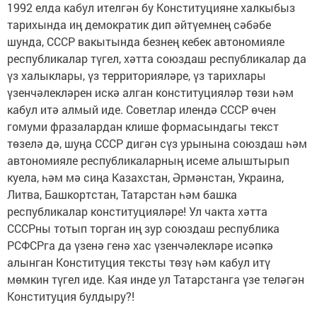
1992 елда кабул ителгән бу Конституцияне халкыбыз
тарихында иң демократик дип әйтүемнең сәбәбе
шунда, СССР вакытында безнең кебек автономияле
республикалар түгел, хәтта союздаш республикалар да
үз халыклары, үз территорияләре, үз тарихлары
үзенчәлекләрен искә алган конституцияләр төзи һәм
кабул итә алмый иде. Советлар илендә СССР өчен
гомуми фразалардан клише формасындагы текст
төзелә дә, шуңа СССР дигән сүз урынына союздаш һәм
автономияле республикаларның исеме алыштырып
куела, һәм мә сиңа Казахстан, Әрмәнстан, Украина,
Литва, Башкортстан, Татарстан һәм башка
республикалар конституцияләре! Ул чакта хәтта
СССРны тотып торган иң зур союздаш республика
РСФСРга да үзенә генә хас үзенчәлекләре исәпкә
алынган Конституция тексты төзү һәм кабул итү
мөмкин түгел иде. Кая инде ул Татарстанга үзе теләгән
Конституция булдыру?!