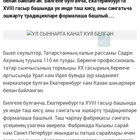
белән бәйләнгән. Билгеле булганча, Екатеринбургта
XVIII гасыр башында ук инде таш кисү, аны сәнгатьчә
эшкәртү традицияләре формалаша башлый....
Быел скульптор, Татарстанның халык рәссамы Садри
Ахунның тууына 110 ел тулды. Беренче профессиональ
татар сынчысының тормышы ХХ гасырның беренче
яртысында Урал һәм Идел буенда зур мәдәният
мәркәзләре булган Екатеринбург һәм Казан шәһәрләре
белән бәйләнгән.
Билгеле булганча, Екатеринбургта XVIII гасыр башында
ук инде таш кисү, аны сәнгатьчә эшкәртү традицияләре
формалаша башлый. Таш чарлау фабрикасы сәнгать
үсешенең үзәгенә әверелә. Фабрикада Кышкы сарай
һәм Санкт-Петербург янындагы патша сарайлары өчен