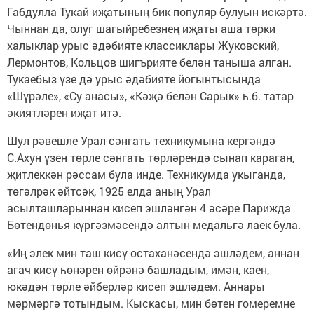
Габдулла Тукай иҗатының бик популяр булуын искәртә.
Чыннан да, олуг шагыйребезнең иҗаты аша төрки
халыклар урыс әдәбияте классиклары Жуковский,
Лермонтов, Кольцов шигърияте белән таныша алган.
Тукаебыз үзе дә урыс әдәбияте йогынтысында
«Шүрәле», «Су анасы», «Кәҗә белән Сарык» һ.б. татар
әкиятләрен иҗат итә.
Шул рәвешле Урал сәнгать техникумына кергәндә
С.Ахун үзен төрле сәнгать төрләрендә сынап караган,
җитлеккән рәссам була инде. Техникумда укыганда,
төгәлрәк әйтсәк, 1925 елда аның Урал
асылташларыннан кисеп эшләнгән 4 әсәре Парижда
Бөтендөнья күргәзмәсендә алтын медальгә лаек була.
«Иң элек мин таш кисү остаханәсендә эшләдем, аннан
агач кисү һөнәрен өйрәнә башладым, имән, каен,
юкәдән төрле әйберләр кисеп эшләдем. Аннары
мәрмәргә тотындым. Кыскасы, мин бөтен гомеремне