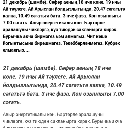
21 декабрь (шимбә). Сәфәр аеның 18 нче көне. 19 нчы
Ай тәүлеге. Ай Арыслан йолдызлыгында, 20.47 сәгатьтә
калка, 10.49 сәгатьтә бата. 3 нче фаза. Көн озынлыгы
7.00 сәгать. Авыр энергетикалы көн. Һәртөрле
аралашуны чикләргә, күз тиюдән сакланырга кирәк.
Бурычка акча бирмәгез һәм алмагыз. Чит кеше
йогынтысына бирешмәгез. Тәкәбберләнмәгез. Күбрәк
елмаегыз....
21 декабрь (шимбә). Сәфәр аеның 18 нче
көне. 19 нчы Ай тәүлеге. Ай Арыслан
йолдызлыгында, 20.47 сәгатьтә калка, 10.49
сәгатьтә бата. 3 нче фаза. Көн озынлыгы 7.00
сәгать.
Авыр энергетикалы көн. Һәртөрле аралашуны
чикләргә, күз тиюдән сакланырга кирәк. Бурычка акча
бирмәгез һәм алмагыз. Чит кеше йогынтысына