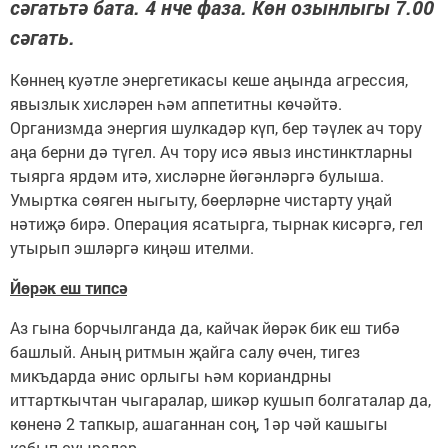
сәгатьтә бата. 4 нче фаза. Көн озынлыгы 7.00
сәгать.
Көннең куәтле энергетикасы кеше аңында агрессия,
явызлык хисләрен һәм аппетитны көчәйтә.
Организмда энергия шулкадәр күп, бер тәүлек ач тору
аңа берни дә түгел. Ач тору исә явыз инстинктларны
тыярга ярдәм итә, хисләрне йөгәнләргә булыша.
Умыртка сөяген ныгыту, бөерләрне чистарту уңай
нәтиҗә бирә. Операция ясатырга, тырнак кисәргә, гел
утырып эшләргә киңәш ителми.
Йөрәк еш типсә
Аз гына борчылганда да, кайчак йөрәк бик еш тибә
башлый. Аның ритмын җайга салу өчен, тигез
микъдарда әнис орлыгы һәм кориандрны
иттарткычтан чыгаралар, шикәр кушып болгаталар да,
көненә 2 тапкыр, ашаганнан соң, 1әр чәй кашыгы
кабып суыралар.