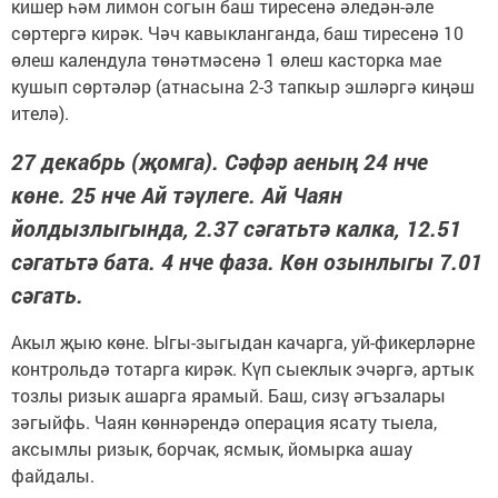
кишер һәм лимон согын баш тиресенә әледән-әле
сөртергә кирәк. Чәч кавыкланганда, баш тиресенә 10
өлеш календула төнәтмәсенә 1 өлеш касторка мае
кушып сөртәләр (атнасына 2-3 тапкыр эшләргә киңәш
ителә).
27 декабрь (җомга). Сәфәр аеның 24 нче
көне. 25 нче Ай тәүлеге. Ай Чаян
йолдызлыгында, 2.37 сәгатьтә калка, 12.51
сәгатьтә бата. 4 нче фаза. Көн озынлыгы 7.01
сәгать.
Акыл җыю көне. Ыгы-зыгыдан качарга, уй-фикерләрне
контрольдә тотарга кирәк. Күп сыеклык эчәргә, артык
тозлы ризык ашарга ярамый. Баш, сизү әгъзалары
зәгыйфь. Чаян көннәрендә операция ясату тыела,
аксымлы ризык, борчак, ясмык, йомырка ашау
файдалы.