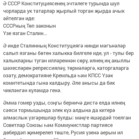
Ә СССР Конституциясенең эчтәлеге турында шул
чорларда ук татарлар җырлый торган җырда ачык
әйтелгән иде:
СССРның Төп законын
Үзе язган Сталин...
Ә инде Сталинның Конституциягә нинди мәгънәләр
салып язганы бөтен халыкка билгеле иде, ул - тулы бер
халыкларны туган илләреннән сөрү, илнең иң акыллы
шәхесләрен репрессияләү, төрмәләргә, каторгаларга
озату, демократияне Кремльдә һәм КПСС Үзәк
комитетында гына калдыру. Әле анысы да бик
чикләнгән күләмдә генә.
Әмма гомер узды, соңгы берничә дистә елда илнең
сәяси тормышында элек күз алдына да китерә
алмаслык үзгәрешләр булды: мәңге яшәрдәй тоелган
Советлар Союзы һәм Коммунистлар партиясе
дөбердәп җимерелеп төште, Русия үзенә аерым ил