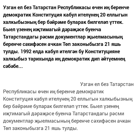
Узган ел без Татарстан Республикасы өчен иң беренче
демократик Конституция кабул ителүнең 20 еллыгын
халкыбызның бер бәйрәме буларак билгеләп үттек.
Быел үзенең иҗтимагый дәрәҗәсе буенча
Татарстандагы рәсми документлар җыелмасының
беренче сәхифәсен ачкан Төп законыбызга 21 яшь
тулды. 1992 елда кабул ителгән бу Конституцияне
халкыбыз тарихында иң демократик дип әйтүемнең
сәбәбе...
Узган ел без Татарстан
Республикасы өчен иң беренче демократик
Конституция кабул ителүнең 20 еллыгын халкыбызның
бер бәйрәме буларак билгеләп үттек. Быел үзенең
иҗтимагый дәрәҗәсе буенча Татарстандагы рәсми
документлар җыелмасының беренче сәхифәсен ачкан
Төп законыбызга 21 яшь тулды.