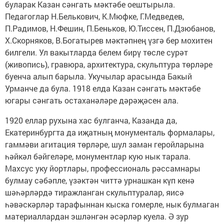
буларак Казан сәнгать мәктәбе оештырыла.
Педагоглар Н.Белькович, К.Мюфке, Г.Медведев,
П.Радимов, Н.Фешин, П.Беньков, Ю.Тиссен, П.Дзюбанов,
Х.Скорняков, В.Богатырев мәктәпнең үзгә бер мохитен
билгели. Ул вакытларда белем бирү төсле сурәт
(живопись), гравюра, архитектура, скульптура төрләре
буенча алып барыла. Укучылар арасында Бакый
Урманче да була. 1918 елда Казан сәнгать мәктәбе
югары сәнгать остаханәләре дәрәҗәсен ала.
1920 еллар рухына хас булганча, Казанда да,
Екатеринбургта да иҗатның монументаль формалары,
гаммәви агитация төрләре, шул заман геройларына
һәйкәл бәйгеләре, монументлар кую нык тарала.
Махсус уку йортлары, профессиональ рәссамнары
булмау сәбәпле, үзәктән читтә урнашкан күп кенә
шәһәрләрдә тиражланган скульптуралар, яисә
һәвәскәрләр тарафыннан кыска гомерле, нык булмаган
материаллардан эшләнгән әсәрләр куела. Ә зур