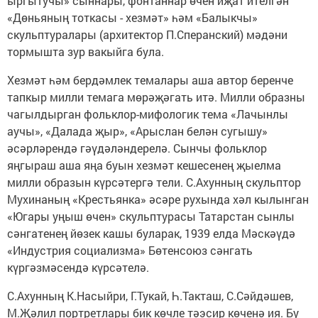
ыргытучы» сыннары, фонтаннар өчен иҗат ителгән
«Дөньяның тоткасы - хезмәт» һәм «Балыкчы»
скульптуралары (архитектор П.Сперанский) мәдәни
тормышта зур вакыйга була.
Хезмәт һәм бердәмлек темалары аша автор беренче
тапкыр милли темага мөрәҗәгать итә. Милли образны
чагылдырган фольклор-мифологик тема «Лачынлы
аучы», «Далада җыр», «Арыслан белән сугышу»
әсәрләрендә гәүдәләндерелә. Сынчы фольклор
яңгыраш аша яңа буын хезмәт кешесенең җыелма
милли образын күрсәтергә тели. С.Ахунның скульптор
Мухинаның «Крестьянка» әсәре рухында хәл кылынган
«Югары уңыш өчен» скульптурасы Татарстан сынлы
сәнгатенең йөзек кашы буларак, 1939 елда Мәскәүдә
«Индустрия социализма» Бөтенсоюз сәнгать
күргәзмәсендә күрсәтелә.
С.Ахунның К.Насыйри, Г.Тукай, Һ.Такташ, С.Сәйдәшев,
М.Җәлил портретлары бик көчле тәэсир көченә ия. Бу