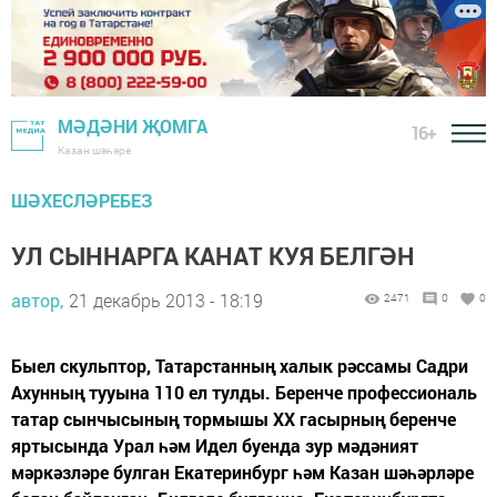
МӘДӘНИ ҖОМГА
16+
Казан шәһәре
ШӘХЕСЛӘРЕБЕЗ
УЛ СЫННАРГА КАНАТ КУЯ БЕЛГӘН
автор,
21 декабрь 2013 - 18:19
2471
0
0
Быел скульптор, Татарстанның халык рәссамы Садри
Ахунның тууына 110 ел тулды. Беренче профессиональ
татар сынчысының тормышы ХХ гасырның беренче
яртысында Урал һәм Идел буенда зур мәдәният
мәркәзләре булган Екатеринбург һәм Казан шәһәрләре