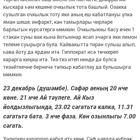
кыскара һәм кешене очкылык тота башлый. Озакка
сузылган очкылык тоту яки аның еш кабатлануы үпкә
яман шеше, инфаркт, кан тамырлары чирләре
барлыгын күрсәтергә мөмкин. Очкылыкны басу өчен 1
стакан суны вак кына йотымнар ясап эчәргә яки лимон
телеме суырырга була. Кайвакытта тирән сулыш алып,
һава йоту да ярдәм итә. Гиппократ исә төчкереп
карарга киңәш итә. Тиз-тиз итеп нинди дә булса
тизәйткечне берничә тапкыр кабатлау да булышырга
мөмкин.
23 декабрь (дүшәмбе). Сәфәр аеның 20 нче
көне. 21 нче Ай тәүлеге. Ай Кыз
йолдызлыгында, 23.02 сәгатьтә калка, 11.31
сәгатьтә бата. 3 нче фаза. Көн озынлыгы 7.00
сәгать.
Хәлиткеч карарлар кабул итү көне. Саф һавада күбрәк