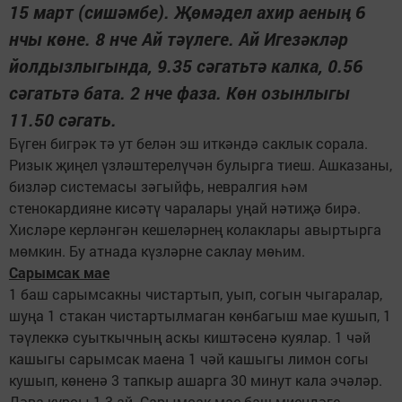
15 март (сишәмбе). Җөмәдел ахир аеның 6
нчы көне. 8 нче Ай тәүлеге. Ай Игезәкләр
йолдызлыгында, 9.35 сәгатьтә калка, 0.56
сәгатьтә бата. 2 нче фаза. Көн озынлыгы
11.50 сәгать.
Бүген бигрәк тә ут белән эш иткәндә саклык сорала.
Ризык җиңел үзләштерелүчән булырга тиеш. Ашказаны,
бизләр системасы зәгыйфь, невралгия һәм
стенокардияне кисәтү чаралары уңай нәтиҗә бирә.
Хисләре керләнгән кешеләрнең колаклары авыртырга
мөмкин. Бу атнада күзләрне саклау мөһим.
Сарымсак мае
1 баш сарымсакны чистартып, уып, согын чыгаралар,
шуңа 1 стакан чистартылмаган көнбагыш мае кушып, 1
тәүлеккә суыткычның аскы киштәсенә куялар. 1 чәй
кашыгы сарымсак маена 1 чәй кашыгы лимон согы
кушып, көненә 3 тапкыр ашарга 30 минут кала эчәләр.
Дәва курсы 1-3 ай. Сарымсак мае баш миендәге