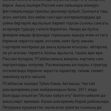
берсе. Аның эшләре Россия һәм халыкара конкурс-
фестивальләрдә призлы урыннар яулый. Сынчыга таш,
агач, металл, боз кебек гап-гади материаллардан да
үзенә бертөрле җылылык бөркеп торган сынлы сәнгать
әсәрләре тудыру сәләте бирелгән. Нинди дә булса
фикерне иҗади формада тормышка ашыру өчен остага
беренче чиратта идея, эчтәлек, ният булу мөһим.
Һәртөрле материал да аның кулына ятышлы: әйтерсең
лә ул агачны терелтә, бозны җылыта, ташка җан өрә.
Рәссам буларак, Р.Габбасовның жанр­лы картина һәм
портретлары популяр. Рәсемнәрнең катлаулы структур
эчтәлегендә беренче чиратта характер, типаж, сюжет,
хикәяләү күзгә чагыла.
Р.Габбасов эшләре Түбән Кама, Актаныш, Чистай
шәһәрләренең үзәк мәйданнарын бизи. 2011 елда
Болгарда ачылган "Ислам кабул итү" билге-һәйкәле дә -
аның иҗат җимеше. Казан шәһәренең Киров районында
Петрушка кушаматлы эшче-атка куелган сынның да,