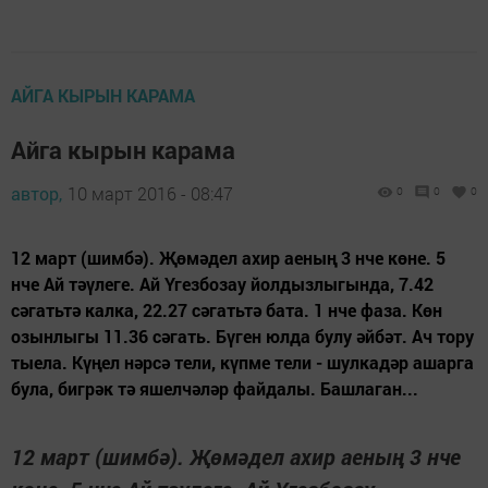
АЙГА КЫРЫН КАРАМА
Айга кырын карама
автор,
10 март 2016 - 08:47
0
0
0
12 март (шимбә). Җөмәдел ахир аеның 3 нче көне. 5
нче Ай тәүлеге. Ай Үгезбозау йолдызлыгында, 7.42
сәгатьтә калка, 22.27 сәгатьтә бата. 1 нче фаза. Көн
озынлыгы 11.36 сәгать. Бүген юлда булу әйбәт. Ач тору
тыела. Күңел нәрсә тели, күпме тели - шулкадәр ашарга
була, бигрәк тә яшелчәләр файдалы. Башлаган...
12 март (шимбә). Җөмәдел ахир аеның 3 нче