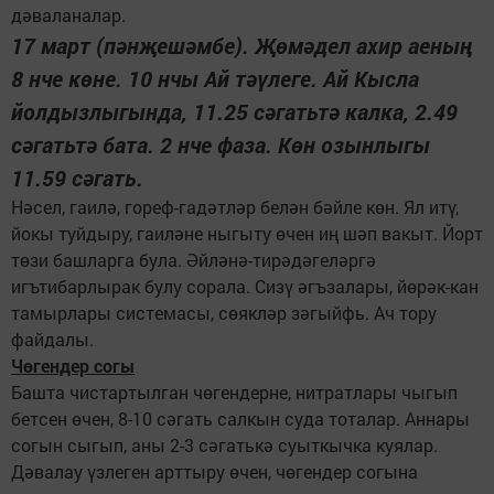
дәваланалар.
17 март (пәнҗешәмбе). Җөмәдел ахир аеның
8 нче көне. 10 нчы Ай тәүлеге. Ай Кысла
йолдызлыгында, 11.25 сәгатьтә калка, 2.49
сәгатьтә бата. 2 нче фаза. Көн озынлыгы
11.59 сәгать.
Нәсел, гаилә, гореф-гадәтләр белән бәйле көн. Ял итү,
йокы туйдыру, гаиләне ныгыту өчен иң шәп вакыт. Йорт
төзи башларга була. Әйләнә-тирәдәгеләргә
игътибарлырак булу сорала. Сизү әгъзалары, йөрәк-кан
тамырлары системасы, сөякләр зәгыйфь. Ач тору
файдалы.
Чөгендер согы
Башта чистартылган чөгендерне, нитратлары чыгып
бетсен өчен, 8-10 сәгать салкын суда тоталар. Аннары
согын сыгып, аны 2-3 сәгатькә суыткычка куялар.
Дәвалау үзлеген арттыру өчен, чөгендер согына