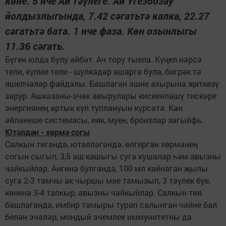
көне. 5 нче Ай тәүлеге. Ай Үгезбозау
йолдызлыгында, 7.42 сәгатьтә калка, 22.27
сәгатьтә бата. 1 нче фаза. Көн озынлыгы
11.36 сәгать.
Бүген юлда булу әйбәт. Ач тору тыела. Күңел нәрсә
тели, күпме тели - шулкадәр ашарга була, бигрәк тә
яшелчәләр файдалы. Башлаган эшне ахырына җиткезү
зарур. Ашказаны-эчәк авырулары кискенләшү тискәре
энергиянең артык күп туплануын күрсәтә. Кан
әйләнеше системасы, ияк, муен, бронхлар зәгыйфь.
Ютәлдән - хөрмә согы
Салкын тигәндә, ютәлләгәндә, өлгергән хөрмәнең
согын сыгып, 3,5 аш кашыгы суга кушалар һәм авызны
чайкыйлар. Ангина булганда, 100 мл кайнаган җылы
суга 2-3 тамчы ак чыршы мае тамызып, 3 тәүлек буе,
көненә 3-4 тапкыр, авызны чайкыйлар. Салкын тия
башлаганда, имбир тамыры турап салынган чәйне бал
белән эчәләр, мондый эчемлек иммунитетны да