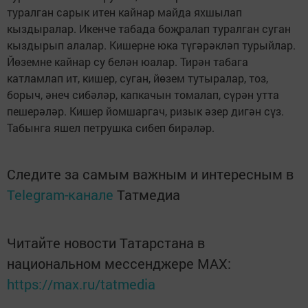
туралган сарык итен кайнар майда яхшылап
кыздыралар. Икенче табада боҗралап туралган суган
кыздырып алалар. Кишерне юка түгәрәкләп турыйлар.
Йөземне кайнар су белән юалар. Тирән табага
катламлап ит, кишер, суган, йөзем тутыралар, тоз,
борыч, әнеч сибәләр, капкачын томалап, сүрән утта
пешерәләр. Кишер йомшаргач, ризык әзер дигән сүз.
Табынга яшел петрушка сибеп бирәләр.
Следите за самым важным и интересным в
Telegram-канале
Татмедиа
Читайте новости Татарстана в
национальном мессенджере MАХ:
https://max.ru/tatmedia