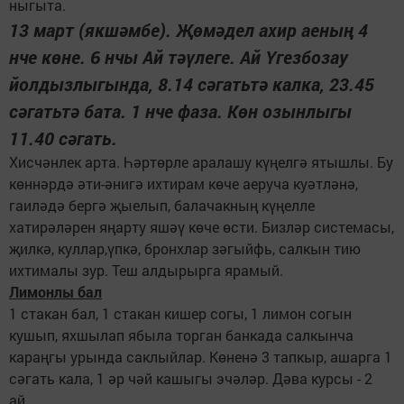
ныгыта.
13 март (якшәмбе). Җөмәдел ахир аеның 4
нче көне. 6 нчы Ай тәүлеге. Ай Үгезбозау
йолдызлыгында, 8.14 сәгатьтә калка, 23.45
сәгатьтә бата. 1 нче фаза. Көн озынлыгы
11.40 сәгать.
Хисчәнлек арта. Һәртөрле аралашу күңелгә ятышлы. Бу
көннәрдә әти-әнигә ихтирам көче аеруча куәтләнә,
гаиләдә бергә җыелып, балачакның күңелле
хатирәләрен яңарту яшәү көче өсти. Бизләр системасы,
җилкә, куллар,үпкә, бронхлар зәгыйфь, салкын тию
ихтималы зур. Теш алдырырга ярамый.
Лимонлы бал
1 стакан бал, 1 стакан кишер согы, 1 лимон согын
кушып, яхшылап ябыла торган банкада салкынча
караңгы урында саклыйлар. Көненә 3 тапкыр, ашарга 1
сәгать кала, 1 әр чәй кашыгы эчәләр. Дәва курсы - 2
ай.