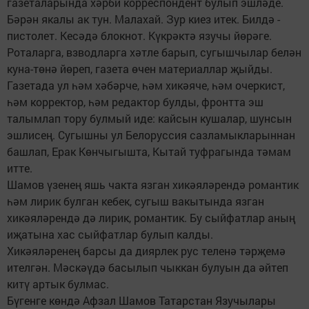
газеталарында хәрби корреспондент булып эшләде.
Бәрән якалы ак тун. Малахай. Зур киез итек. Билдә -
пистолет. Кесәдә блокнот. Күкрәктә язучы йөрәге.
Роталарга, взводларга хәтле барып, сугышчылар белән
куна-төнә йөреп, газета өчен материаллар җыйды.
Газетада ул һәм хәбәрче, һәм хикәяче, һәм очеркист,
һәм корректор, һәм редактор булды, фронтта эш
талымлап тору булмый иде: кайсын кушалар, шунсын
эшлисең. Сугышны ул Белоруссия сазламыкларыннан
башлап, Ерак Көнчыгышта, Кытай туфрагында тәмам
итте.
Шамов үзенең яшь чакта язган хикәяләрендә романтик
һәм лирик булган кебек, сугыш вакытында язган
хикәяләрендә дә лирик, романтик. Бу сыйфатлар аның
иҗатына хас сыйфатлар булып калды.
Хикәяләренең барсы да диярлек рус теленә тәрҗемә
ителгән. Мәскәүдә басылып чыккан булуын да әйтеп
китү артык булмас.
Бүгенге көндә Афзал Шамов Татарстан Язучылары