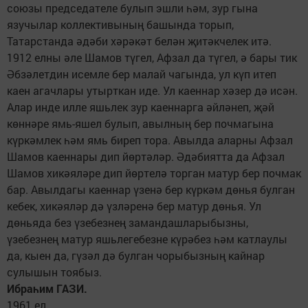
союзы председателе булып эшли һәм, зур гына
язучылар коллективының башында торып,
Татарстанда әдәби хәрәкәт белән җитәкчелек итә.
1912 елны әле Шамов түгел, Афзал да түгел, ә бары тик
Әбзәлетдин исемле бер малай чагында, ул күп итеп
каен агачлары утырткан иде. Ул каеннар хәзер дә исән.
Алар инде илле яшьлек зур каеннарга әйләнеп, җәй
көннәре ямь-яшел булып, авылның бер почмагына
күркәмлек һәм ямь биреп тора. Авылда аларны Афзал
Шамов каеннары дип йөртәләр. Әдәбиятта да Афзал
Шамов хикәяләре дип йөртелә торган матур бер почмак
бар. Авылдагы каеннар үзенә бер күркәм дөнья булган
кебек, хикәяләр дә үзләренә бер матур дөнья. Ул
дөньяда без үзебезнең замандашларыбызны,
үзебезнең матур яшьлегебезне күрәбез һәм катлаулы
да, кыен да, гүзәл дә булган чорыбызның кайнар
сулышын тоябыз.
Ибраһим ГАЗИ.
1961 ел.