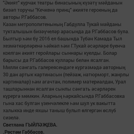
"Әкият" курчак театры бинасының күзәтү мәйданын
бизәп торучы "Кечкенә принц" әкияте героеның да
авторы Р.Габбасов.
Казан метрополитенының Габдулла Тукай мәйданы
тукталышын бизәүчеләр арасында да Р.Габбасов була.
Былтыр һәм бу 2016 ел башында Түбән Камада Тыл
хезмәткәрләренә һәйкәл һәм Г.Тукай әсәрләре буенча
коелган әкият геройлары сыннары куелды. Болар
барысы да Р.Габбасов куллары белән ясалган.
Милли сәнгать галереясендәге күргәзмәдә авторның
30 дан артык картинасын (пейзаж, натюрморт, жанрлы
картиналар) һәм агачтан, полимер материалдан, Урал
ташларыннан ясалган сынлы сәнгать әсәрләрен
күрергә мөмкин. Аларның һәркайсында Р.Габбасовка
гына хас булган үзенчәлекле һәм шул ук вакытта
халыкка инде яхшы таныш булып өлгергән өслүб
сизелә.
Светлана ГЫЙЛӘҖЕВА.
.Рөстәм Габбасов.