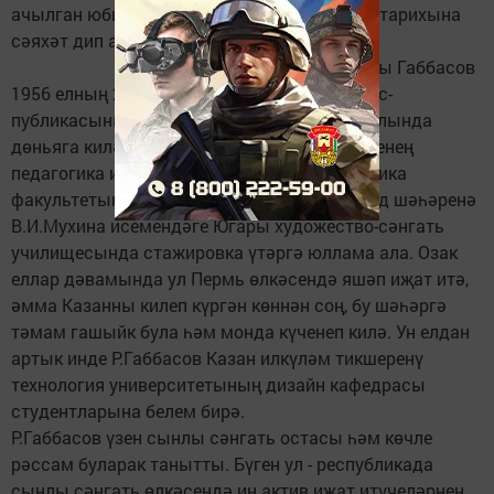
ачылган юбилей күргәзмәсен дә халкыбыз тарихына
сәяхәт дип атый алабыз.
Рөстәм Әнсар улы Габбасов
1956 елның 21 февралендә Башкортстан Рес­
публикасының Салават районы Лаклы авылында
дөньяга килә. 1978 елда Түбән Тагил шәһәренең
педагогика институтында художество-графика
факультетын тәмамлаганнан соң, Ленинград шәһәренә
В.И.Мухина исемендәге Югары художество-сәнгать
училищесында стажировка үтәргә юллама ала. Озак
еллар дәвамында ул Пермь өлкәсендә яшәп иҗат итә,
әмма Казанны килеп күргән көннән соң, бу шәһәргә
тәмам гашыйк була һәм монда күченеп килә. Ун елдан
артык инде Р.Габбасов Казан илкүләм тикшеренү
технология университетының дизайн кафедрасы
студентларына белем бирә.
Р.Габбасов үзен сынлы сәнгать остасы һәм көчле
рәссам буларак танытты. Бүген ул - республикада
сынлы сәнгать өлкәсендә иң актив иҗат итүчеләрнең