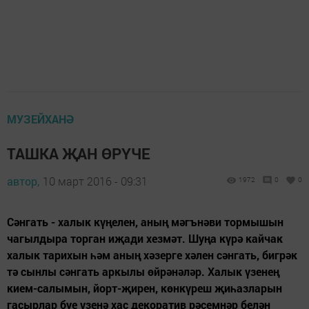
МУЗЕЙХАНӘ
ТАШКА ҖАН ӨРҮЧЕ
автор,
10 март 2016 - 09:31
1972
0
0
Сәнгать - халык күңелен, аның мәгънәви тормышын
чагылдыра торган иҗади хезмәт. Шуңа күрә кайчак
халык тарихын һәм аның хәзерге хәлен сәнгать, бигрәк
тә сынлы сәнгать аркылы өйрәнәләр. Халык үзенең
кием-салымын, йорт-җирен, көнкүреш җиһазларын
гасырлар буе үзенә хас декоратив рәсемнәр белән