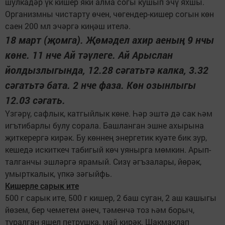
шулкадәр үк кишер яки алма согы кушып эчү яхшы.
Организмны чистарту өчен, чөгендер-кишер согын көн
саен 200 мл эчәргә киңәш ителә.
18 март (җомга). Җөмәдел ахир аеның 9 нчы
көне. 11 нче Ай тәүлеге. Ай Арыслан
йолдызлыгында, 12.28 сәгатьтә калка, 3.32
сәгатьтә бата. 2 нче фаза. Көн озынлыгы
12.03 сәгать.
Үзгәрү, сафлык, катгыйлык көне. Һәр эштә дә сак һәм
игътибарлы булу сорала. Башланган эшне ахырына
җиткерергә кирәк. Бу көннең энергетик куәте бик зур,
кешедә искиткеч табигый көч уянырга мөмкин. Арып-
талганчы эшләргә ярамый. Сизү әгъзалары, йөрәк,
умырткалык, үпкә зәгыйфь.
Кишерле сарык ите
500 г сарык ите, 500 г кишер, 2 баш суган, 2 аш кашыгы
йөзем, бер чеметем әнеч, тәменчә тоз һәм борыч,
туралган яшел петрушка, май кирәк. Шакмаклап