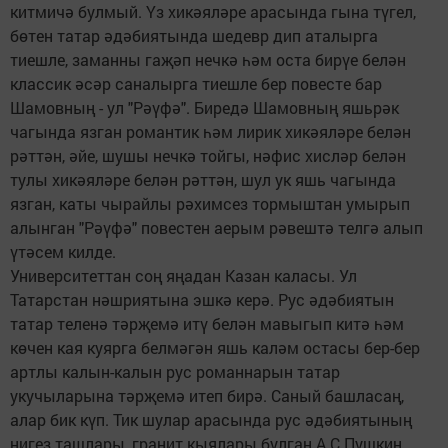
китмичә булмый. Үз хикәяләре арасында гына түгел,
бөтен татар әдәбиятында шедевр дип аталырга
тиешле, заманны гаҗәп нечкә һәм оста бирүе белән
классик әсәр саналырга тиешле бер повесте бар
Шамовның - ул "Рәүфә". Биредә Шамовның яшьрәк
чагында язган романтик һәм лирик хикәяләре белән
рәттән, әйе, шушы нечкә тойгы, нәфис хисләр белән
тулы хикәяләре белән рәттән, шул ук яшь чагында
язган, каты чырайлы рәхимсез тормыштан умырып
алынган "Рәүфә" повестен аерым рәвештә телгә алып
үтәсем килде.
Университеттан соң яңадан Казан каласы. Ул
Татарстан нәшриятына эшкә керә. Рус әдәбиятын
татар теленә тәрҗемә итү белән мавыгып китә һәм
көчен кая куярга белмәгән яшь каләм остасы бер-бер
артлы калын-калын рус романнарын татар
укучыларына тәрҗемә итеп бирә. Саный башласаң,
алар бик күп. Тик шулар арасында рус әдәбиятының
нигез ташлары, гранит кыялары булган А.С.Пушкин,