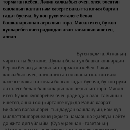
тормаган кебек. Ләкин халкыбыз өчен, элек-электән
сакланып калган һәм хәзерге вакытта көчәя барган
гадәт буенча, бу көн рухи эчтәлеге белән
башкаларыннан аерылып тора. Мисал итеп, бу көн
күпләребез өчен радиодан азан тавышын ишетеп,
аннан...
Бүген җомга. Атнаның
чираттагы бер көне. Шуның белән ул башка көннәрдән
бер ни белән дә аерылып тормаган кебек. Ләкин
халкыбыз өчен, элек-электән сакланып калган һәм
хәзерге вакытта көчәя барган гадәт буенча, бу көн рухи
эчтәлеге белән башкаларыннан аерылып тора. Мисал
итеп, бу көн күпләребез өчен радиодан азан тавышын
ишетеп, аннан соң «иртәнге нур»да Равил хәзрәт
Бикбаев вәгазьләрен тыңлаудан башлануын, һәм күп
милләттәшләребезнең җомга намазына җыелуын әйтү
дә җитә дип уйлыйм. (Сүз уңаеннан - газетаның