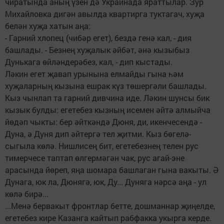
чиратында аның үзен дә Украинада яраттылар. Зур
Михайловка дигән авылда квартирга туктагач, хуҗа
белән хуҗа хатын аңа:
- Гарний хлопец (чибәр егет), бездә генә кал, - дия
башлады. - Безнең хуҗалык әйбәт, әнә кызыбыз
Дунькага өйләндерәбез, кал, - дип кыстады.
Ләкин егет җавап урынына елмайды гына һәм
хуҗаларның кызына ешрак күз төшергәли башлады.
Кыз чынлап та гарний дивчина иде. Ләкин шунсы бик
кызык булды: егетебез кызның исемен әйтә алмыйча
йөдәп чыкты: бер әйткәндә Дюня, ди, икенчесендә -
Дуна, ә Дуня дип әйтергә тел җитми. Кыз бөгелә-
сыгыла көлә. Нишлисең бит, егетебезнең телен рус
тимерчесе таптап өлгермәгән чак, рус агай-эне
арасында йөреп, яңа шомара башлаган гына вакыты. Ә
Дунага, юк ла, Дюнягә, юк, Ду... Дуняга нәрсә аңа - ул
көлә бирә...
...Менә бервакыт фронтлар бетте, дошманнар җиңелде,
егетебез кире Казанга кайтып рабфакка укырга керде.