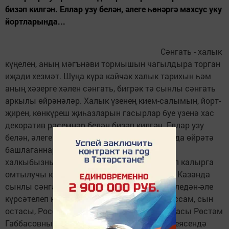
бизәп килгән. Еллар узу белән, әлеге һөнәргә махсус уку
йортларында...
Сәнгать - халык
күңелен, аның мәгънәви тормышын чагылдыра торган
иҗади хезмәт. Шуңа күрә кайчак халык тарихын һәм
аның хәзерге хәлен сәнгать, бигрәк тә сынлы сәнгать
аркылы өйрәнәләр. Халык үзенең кием-салымын, йорт-
җирен, көнкүреш җиһазларын гасырлар буе үзенә хас
декоратив рәсемнәр белән бизәп килгән. Еллар узу
белән, әлеге һөнәргә махсус уку йортларында өйрәтә
башлаганнар. Сынчылар хәзерге көндә дә
халкыбызның тарихи кыйммәтләрен саклап калырга
омтылучы кешеләрдән санала. Мәркәзебез Казанда
сынлы сәнгать осталарының хезмәтләре әледән-әле
күрсәтелеп килә. Күптән түгел күренекле рәссам, сын
остасы, Россиянең Рәссамнар берлеге әгъзасы Рөстәм
Габбасовның "Хәзинә" милли сәнгать галереясендә