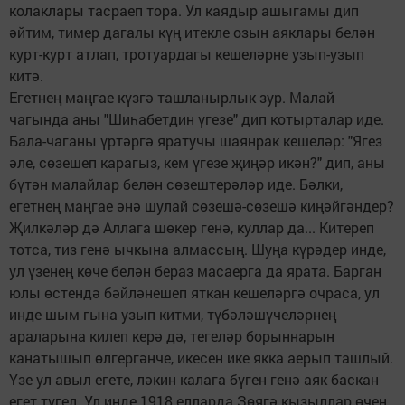
колаклары тасраеп тора. Ул каядыр ашыгамы дип
әйтим, тимер дагалы күң итекле озын аяклары белән
курт-курт атлап, тротуардагы кешеләрне узып-узып
китә.
Егетнең маңгае күзгә ташланырлык зур. Малай
чагында аны "Шиһабетдин үгезе" дип котырталар иде.
Бала-чаганы үртәргә яратучы шаянрак кешеләр: "Ягез
әле, сөзешеп карагыз, кем үгезе җиңәр икән?" дип, аны
бүтән малайлар белән сөзештерәләр иде. Бәлки,
егетнең маңгае әнә шулай сөзешә-сөзешә киңәйгәндер?
Җилкәләр дә Аллага шөкер генә, куллар да... Китереп
тотса, тиз генә ычкына алмассың. Шуңа күрәдер инде,
ул үзенең көче белән бераз масаерга да ярата. Барган
юлы өстендә бәйләнешеп яткан кешеләргә очраса, ул
инде шым гына узып китми, түбәләшүчеләрнең
араларына килеп керә дә, тегеләр борыннарын
канатышып өлгергәнче, икесен ике якка аерып ташлый.
Үзе ул авыл егете, ләкин калага бүген генә аяк баскан
егет түгел. Ул инде 1918 елларда Зөягә кызыллар өчен