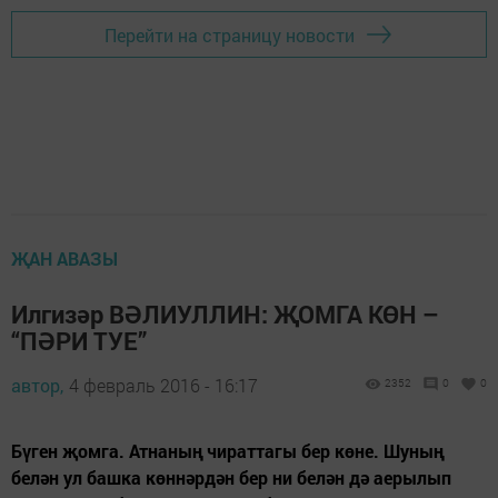
Перейти на страницу новости
ҖАН АВАЗЫ
Илгизәр ВӘЛИУЛЛИН: ҖОМГА КӨН –
“ПӘРИ ТУЕ”
автор,
4 февраль 2016 - 16:17
2352
0
0
Бүген җомга. Атнаның чираттагы бер көне. Шуның
белән ул башка көннәрдән бер ни белән дә аерылып