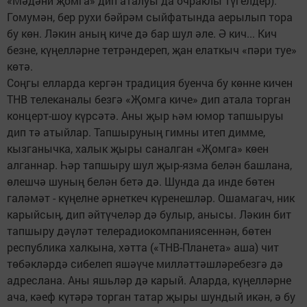
«Мәдәни җомга» дип аталуы да очраклы түгелдер).
Гомумән, бер рухи бәйрәм сыйфатында аерылып тора
бу көн. Ләкин аның киче дә бар шул әле. Ә кич... Кич
безне, күңелләрне тетрәндереп, җан елаткыч «пәри туе»
көтә.
Соңгы елларда кергән традиция буенча бу көнне кичен
ТНВ телеканалы безгә «Җомга киче» дип атала торган
концерт-шоу күрсәтә. Аны җыр һәм юмор тапшыруы
дип тә атыйлар. Тапшыруның гимны итеп димме,
кызганычка, халык җыры саналган «Җомга» көен
алганнар. Һәр тапшыру шул җыр-язма белән башлана,
өлешчә шуның белән бетә дә. Шунда да инде бөтен
галәмәт - күңелне әрнеткеч күренешләр. Ошамагач, ник
карыйсың, дип әйтүчеләр дә булыр, анысы. Ләкин бит
тапшыру дәүләт телерадиокомпаниясеннән, бөтен
республика халкына, хәтта («ТНВ-Планета» аша) чит
төбәкләрдә сибелеп яшәүче милләттәшләребезгә дә
адреслана. Аны яшьләр дә карый. Аларда, күңелләрне
ача, кәеф күтәрә торган татар җыры шундый икән, ә бу