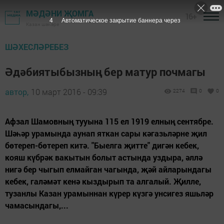
МӘДӘНИ ҖОМГА
16+
3
Автоматическое закрытие баннера через
Казан шәһәре
ШӘХЕСЛӘРЕБЕЗ
Әдәбиятыбызның бер матур почмагы
автор,
10 март 2016 - 09:39
2274
0
0
Афзал Шамовның тууына 115 ел 1919 елның сентябре.
Шәһәр урамында аунап яткан сары кәгазьләрне җил
бөтереп-бөтереп китә. "Быелга җитте" дигән кебек,
кояш күбрәк вакытын болыт астында уздыра, әллә
нигә бер чыгып елмайган чагында, җәй айларындагы
кебек, галәмәт кенә кыздырып та алгалый. Җилле,
тузанлы Казан урамыннан күрер күзгә унсигез яшьләр
чамасындагы,...