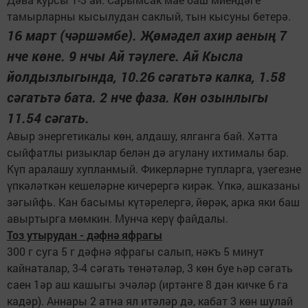
тамырларны кысылудан саклый, тын кысуны бетерә.
16 март (чәршәмбе). Җөмәдел ахир аеның 7
нче көне. 9 нчы Ай тәүлеге. Ай Кысла
йолдызлыгында, 10.26 сәгатьтә калка, 1.58
сәгатьтә бата. 2 нче фаза. Көн озынлыгы
11.54 сәгать.
Авыр энергетикалы көн, алдашу, ялганга бай. Хәтта
сыйфатлы ризыклар белән дә агулану ихтималы бар.
Күп аралашу хупланмый. Фикерләрне тупларга, үзегезне
үпкәләткән кешеләрне кичерергә кирәк. Үпкә, ашказаны
зәгыйфь. Кан басымы күтәрелергә, йөрәк, арка яки баш
авыртырга мөмкин. Мунча керү файдалы.
Тоз утырудан - дәфнә яфрагы
300 г суга 5 г дәфнә яфрагы салып, нәкъ 5 минут
кайнаталар, 3-4 сәгать төнәтәләр, 3 көн буе һәр сәгать
саен 1әр аш кашыгы эчәләр (иртәнге 8 дән кичке 6 га
кадәр). Аннары 2 атна ял итәләр дә, кабат 3 көн шулай