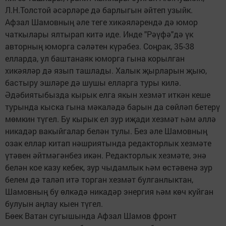
Л.Н.Толстой әсәрләре дә барлыгын әйтеп узыйк.
Афзал Шамовның әле теге хикәяләрендә дә юмор
чаткылары ялтырап китә иде. Инде "Рәүфә"дә үк
авторның юморга сәләтен күрәбез. Соңрак, 35-38
елларда, ул баштанаяк юморга гына корылган
хикәяләр дә язып ташлады. Халык җырларын җыю,
бастыру эшләре дә шушы елларга туры килә.
Әдәбиятыбызда кырык елга якын хезмәт иткән кеше
турында кыска гына мәкаләдә барын да сөйләп бетерү
мөмкин түгел. Бу кырык ел зур иҗади хезмәт һәм әллә
никадәр вакыйгалар белән тулы. Без әле Шамовның
озак еллар китап нәшриятында редакторлык хезмәте
үтәвен әйтмәгәнбез икән. Редакторлык хезмәте, энә
белән кое казу кебек, зур чыдамлык һәм өстәвенә зур
белем дә таләп итә торган хезмәт булганлыктан,
Шамовның бу өлкәдә никадәр энергия һәм көч куйган
булуын аңлау кыен түгел.
Бөек Ватан сугышында Афзал Шамов фронт