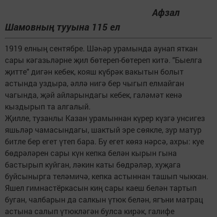
Афзал
Шамовның тууына 115 ел
1919 елның сентябре. Шәһәр урамында аунап яткан
сары кәгазьләрне җил бөтереп-бөтереп китә. "Быелга
җитте" дигән кебек, кояш күбрәк вакытын болыт
астында уздыра, әллә нигә бер чыгып елмайган
чагында, җәй айларындагы кебек, галәмәт кенә
кыздырып та алгалый.
Җилле, тузанлы Казан урамыннан күрер күзгә унсигез
яшьләр чамасындагы, шактый эре сөякле, зур матур
битле бер егет үтеп бара. Бу егет көяз нәрсә, ахры: куе
бөдрәләрен сары күн кепка белән кырын гына
бастырып куйган, ләкин каты бөдрәләр, хуҗага
буйсынырга теләмичә, кепка астыннан ташып чыккан.
Яшел гимнастёркасын киң сары каеш белән тартып
буган, чалбарын да салкын үтюк белән, ягъни матрац
астына салып үтюкләгән булса кирәк, галифе