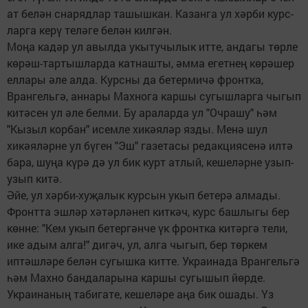
ат белән снарядлар ташышкан. Казанга ул хәрби курс­
ларга керү теләге белән килгән.
Моңа кадәр ул авылда укытучылык итте, андагы төрле
көрәш-тартышларда катнашты, әмма егетнең көрәшер
еллары әле алда. Курсны да бетермичә фронтка,
Врангельгә, аннары Махнога каршы сугышларга чыгып
китәсен ул әле белми. Бу араларда ул "Очрашу" һәм
"Кызыл корбан" исемле хикәяләр язды. Менә шул
хикәяләрне ул бүген "Эш" газетасы редакциясенә илтә
бара, шуңа күрә дә ул бик курт атлый, кешеләрне узып-
узып китә.
Әйе, ул хәрби-хуҗалык курсын укып бетерә алмады.
Фронтта эшләр хәтәрләнеп киткәч, курс башлыгы бер
көнне: "Кем укып бетергәнче үк фронтка китәргә тели,
ике адым алга!" дигәч, ул, алга чыгып, бер төркем
иптәшләре белән сугышка китте. Украинада Врангельгә
һәм Махно бандаларына каршы сугышып йөрде.
Украинаның табигате, кешеләре аңа бик ошады. Үз