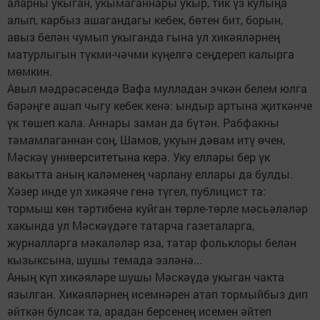
аларны укыган, укымаганнары укыр, тик үз кулыңа
алып, карбыз ашагандагы кебек, бөтен бит, борын,
авыз белән чумып укыганда гына ул хикәяләрнең
матурлыгын түкми-чәчми күңелгә сеңдереп калырга
мөмкин.
Авыл мәдрәсәсендә Вафа мулладан эчкән белем юлга
бәрәңге ашап чыгу кебек кенә: ындыр артына җиткәнче
үк төшеп кала. Аннары заман да бүтән. Рабфакны
тәмамлаганнан соң, Шамов, укуын дәвам итү өчен,
Мәскәү университетына керә. Уку еллары бер үк
вакытта аның каләменең чарлану еллары да булды.
Хәзер инде ул хикәяче генә түгел, публицист та:
тормыш көн тәртибенә куйган төрле-төрле мәсьәләләр
хакында ул Мәскәүдәге татарча газеталарга,
журналларга мәкаләләр яза, татар фольклоры белән
кызыксына, шушы темада эзләнә...
Аның күп хикәяләре шушы Мәскәүдә укыган чакта
язылган. Хикәяләрнең исемнәрен атап тормыйбыз дип
әйткән булсак та, арадан берсенең исемен әйтеп