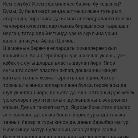
Кем соң бу? Исеме-фамилиясе бармы бу кешенең?
Бумы, бу быел март аенда алтмыш яшен тутырып,
агарса да, сирәгәйсә дә һаман әле бөдрәләнеп торган
чәчләрен күпертеп, картлыкка бирешмәскә тырышып
йөргән, татар әдәбиятында үзенә зур гына урын
казанган язучы Афзал Шамов.
Шамовның беренче еллардагы хикәяләрен укып
карыйбыз. Аның геройлары үзе шикелле үк яшь, үзе
кебек үк, сугышларда власть даулап йөри. Яисә
сугышта совет властен яклап, дошманны җиңеп
кайтып, тыныч хезмәт фронтында эшли. Автор
тормышта нинди юллар кичкән булса, геройлары да
шул ук юлдан йөри, дөньяга да, яшь авторның үзе кебек
үк, күзләрен зур итеп ачып, дулкынланып, әсәрләнеп
карый. Дөнья гаҗәеп матур! Яңарак йомылган яралар
әле сызласа да, аякка басып йөрисе урында таякка
таянып йөрергә туры килсә дә, дөнья барыбер матур!
Ничек инде матур булмасын, алар үзләре канлы
бәрелешләрдә яулап алган яңа һәм кадерле дөнья ич