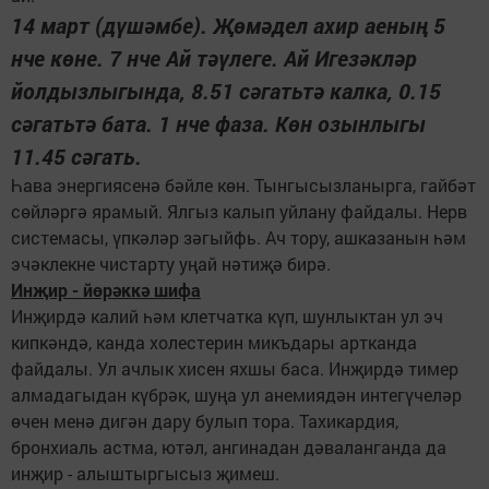
14 март (дүшәмбе). Җөмәдел ахир аеның 5
нче көне. 7 нче Ай тәүлеге. Ай Игезәкләр
йолдызлыгында, 8.51 сәгатьтә калка, 0.15
сәгатьтә бата. 1 нче фаза. Көн озынлыгы
11.45 сәгать.
Һава энергиясенә бәйле көн. Тынгысызланырга, гайбәт
сөйләргә ярамый. Ялгыз калып уйлану файдалы. Нерв
системасы, үпкәләр зәгыйфь. Ач тору, ашказанын һәм
эчәклекне чистарту уңай нәтиҗә бирә.
Инҗир - йөрәккә шифа
Инҗирдә калий һәм клетчатка күп, шунлыктан ул эч
кипкәндә, канда холестерин микъдары артканда
файдалы. Ул ачлык хисен яхшы баса. Инҗирдә тимер
алмадагыдан күбрәк, шуңа ул анемиядән интегүчеләр
өчен менә дигән дару булып тора. Тахикардия,
бронхиаль астма, ютәл, ангинадан дәваланганда да
инҗир - алыштыргысыз җимеш.