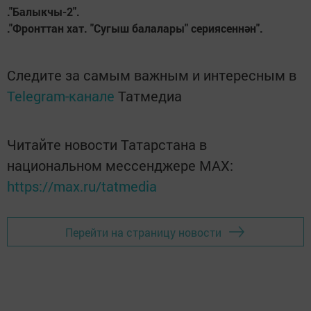
."Балыкчы-2".
."Фронттан хат. "Сугыш балалары" сериясеннән".
Следите за самым важным и интересным в
Telegram-канале
Татмедиа
Читайте новости Татарстана в
национальном мессенджере MАХ:
https://max.ru/tatmedia
Перейти на страницу новости