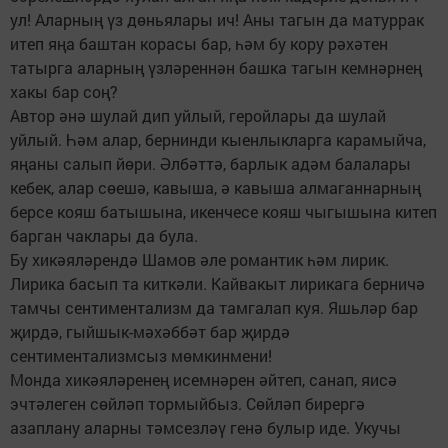
ул! Аларның үз дөньялары ич! Аны тагын да матуррак
итеп яңа баштан корасы бар, һәм бу кору рәхәтен
татырга аларның үзләреннән башка тагын кемнәрнең
хакы бар соң?
Автор әнә шулай дип уйлый, геройлары да шулай
уйлый. Һәм алар, бернинди кыенлыкларга карамыйча,
яңаны салып йөри. Әлбәттә, барлык адәм балалары
кебек, алар сөешә, кавыша, ә кавыша алмаганнарның
берсе кояш батышына, икенчесе кояш чыгышына китеп
барган чаклары да була.
Бу хикәяләрендә Шамов әле романтик һәм лирик.
Лирика басып та киткәли. Кайвакыт лирикага берничә
тамчы сентиментализм да тамгалап куя. Яшьләр бар
җирдә, гыйшык-мәхәббәт бар җирдә
сентиментализмсыз мөмкинмени!
Монда хикәяләренең исемнәрен әйтеп, санап, яисә
эчтәлеген сөйләп тормыйбыз. Сөйләп бирергә
азаплану аларны тәмсезләү генә булыр иде. Укучы