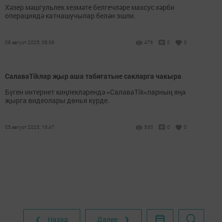
Хәзер мәшгульлек хезмәте белгечләре махсус хәрби
операциядә катнашучылар белән эшли.
08 август 2025, 08:36
476
0
0
СалаваTikлар җыр аша табигатьне сакларга чакыра
Бүген интернет киңлекләрендә «СалаваTik«ларның яңа
җырга видеолары дөнья күрде.
05 август 2025, 16:47
530
0
0
❮ Назад
Далее ❯