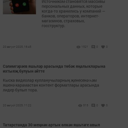
Источником становятся массивы
персональных данных, которые
когда-то хранились у компаний —
банков, операторов, интернет-
магазинов, страховых,
госструктур.
20 август 2025, 16:45
1521
0
0
Сәлимгәрәев яшьләр арасында төбәк яңалыкларына
ихтыяҗ булуын әйтте
Кыска видеолар кулланучыларның җенесенә һәм
яшенә карамастан контент форматлары арасында
лидер булып тора.
20 август 2025, 11:22
515
0
0
Татарстанда 30 меңнән артык өлкән яшьтәге авыл