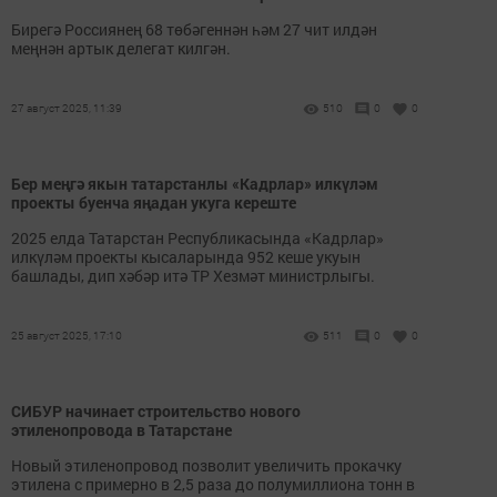
Бирегә Россиянең 68 төбәгеннән һәм 27 чит илдән
меңнән артык делегат килгән.
27 август 2025, 11:39
510
0
0
Бер меңгә якын татарстанлы «Кадрлар» илкүләм
проекты буенча яңадан укуга кереште
2025 елда Татарстан Республикасында «Кадрлар»
илкүләм проекты кысаларында 952 кеше укуын
башлады, дип хәбәр итә ТР Хезмәт министрлыгы.
25 август 2025, 17:10
511
0
0
СИБУР начинает строительство нового
этиленопровода в Татарстане
Новый этиленопровод позволит увеличить прокачку
этилена с примерно в 2,5 раза до полумиллиона тонн в