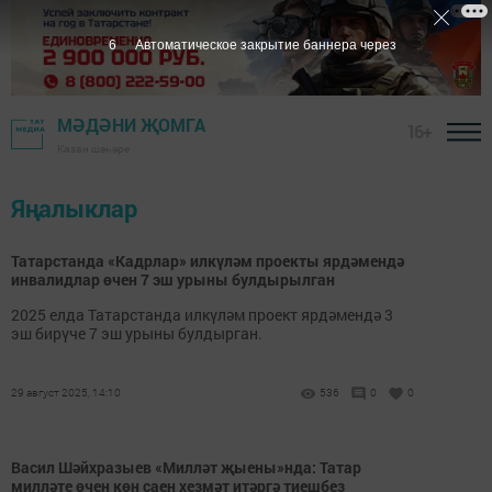
5
Автоматическое закрытие баннера через
МӘДӘНИ ҖОМГА
16+
Казан шәһәре
Яңалыклар
Татарстанда «Кадрлар» илкүләм проекты ярдәмендә
инвалидлар өчен 7 эш урыны булдырылган
2025 елда Татарстанда илкүләм проект ярдәмендә 3
эш бирүче 7 эш урыны булдырган.
29 август 2025, 14:10
536
0
0
Васил Шәйхразыев «Милләт җыены»нда: Татар
милләте өчен көн саен хезмәт итәргә тиешбез