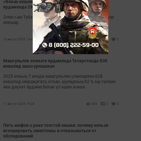
«Өлкән кешене тәрбиягә алган гаилә» проекты
ярдәмендә 29 татарстанлы яңа гаилә тапты
Әлки һәм Түбән Кама районнарында андый гаиләләр
икешәр.
13 август 2025, 14:44
472
0
0
Мәшгульлек хезмәте ярдәмендә Татарстанда 630
инвалид эшкә урнашкан
2025 елның 7 аенда мәшгульлек үзәкләренә 628
инвалид мөрәҗәгать иткән, шуларның 62 % эш тапкан
яки дәүләт ярдәме белән үз эшен ачкан.
11 август 2025, 15:25
503
0
0
Пять мифов о раке толстой кишки: почему нельзя
игнорировать симптомы и отказываться от
обследований