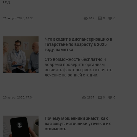
год.
21 август 2025, 14:35
617
0
0
Что входит в диспансеризацию в
Татарстане по возрасту в 2025
году: памятка
Это возможность бесплатно и
вовремя проверить организм,
выявить факторы риска и начать
лечение на ранней стадии.
20 август 2025, 17:04
2867
0
0
Почему мошенники знают, как
вас зовут: источники утечек и их
стоимость