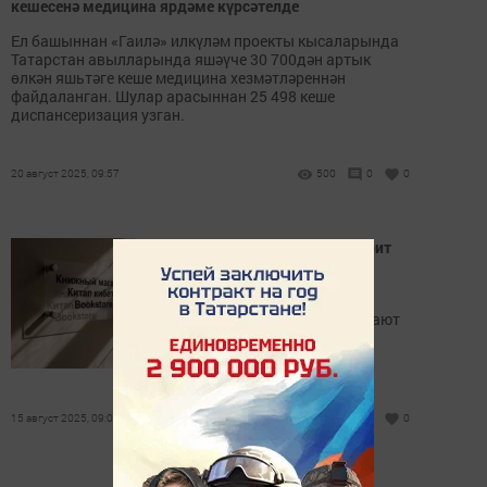
кешесенә медицина ярдәме күрсәтелде
Ел башыннан «Гаилә» илкүләм проекты кысаларында
Татарстан авылларында яшәүче 30 700дән артык
өлкән яшьтәге кеше медицина хезмәтләреннән
файдаланган. Шулар арасыннан 25 498 кеше
диспансеризация узган.
20 август 2025, 09:57
500
0
0
Возврат учебников: что говорит
закон и как действовать при
обнаружении брака
На вопрос потребителя отвечают
специалисты.
15 август 2025, 09:00
1341
0
0