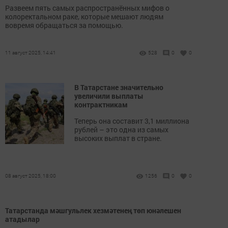
Развеем пять самых распространённых мифов о
колоректальном раке, которые мешают людям
вовремя обращаться за помощью.
11 август 2025, 14:41
528
0
0
В Татарстане значительно
увеличили выплаты
контрактникам
Теперь она составит 3,1 миллиона
рублей – это одна из самых
высоких выплат в стране.
08 август 2025, 18:00
1256
0
0
Татарстанда мәшгульлек хезмәтенең төп юнәлешен
атадылар