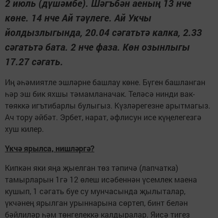
2 июль (дүшәмбе). Шәгъбән аеның 13 нче
көне. 14 нче Ай тәүлеге. Ай Укчы
йолдызлыгында, 20.04 сәгатьтә калка, 2.33
сәгатьтә бата. 2 нче фаза. Көн озынлыгы
17.27 сәгать.
Иң әһәмиятле эшләрне башлау көне. Бүген башланган
һәр эш бик яхшы тәмамланачак. Теләсә нинди вак-
төяккә игътибарлы булыгыз. Күзләрегезне арытмагыз.
Ач тору әйбәт. Эрбет, нарат, әфлисун исе күңелегезгә
хуш килер.
Үкчә ярылса, нишләргә?
Кипкән яки яңа җыелган төз тәпичә (лапчатка)
тамырларын 1гә 12 өлеш исәбеннән үсемлек маена
кушып, 1 сәгать буе су мунчасында җылыталар,
үкчәнең ярылган урыннарына сөртеп, бинт белән
бәйлиләр һәм төнгелеккә калдыралар. Яисә тигез