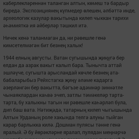
каберлекләреннән таланган алтын, көмеш тә бардыр
биредә. Экспозициянең күпмедер өлешен, әлбәттә инде,
археологик казулар вакытында килеп чыккан тарихи
әһәмияткә ия әйберләр тәшкил итә.
Ничек кенә таланмаган да, ни рәвешле генә
кимсетелмәгән бит безнең халык!
1944 елның августы. Ватан сугышында җиңүгә бер
елдан да азрак вакыт калып бара. Тынычта аттай
эшләүче, сугышта арысландай көчле безнең ата-
бабаларыбыз Рейхстагка җиңү әләме кадарга
әзерләнгән бер вакытта, бәгъзе адәмнәр зиннәтле
чынаяклардан каһвә эчеп, затлы тәмәкеләр тарта-
тарта, бу халыкны тагын ни рәвешле каһәрләп була,
дип баш вата. Нәтиҗәдә, татарның килеп чыгышында
Алтын Урданың роле хакында телгә алуны тыйган
карар барлыкка килә. Дошман пулясы тәнне генә
яралый. Ә бу йөрәкләрне яралап, пулядан меңнәрчә