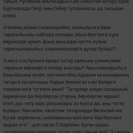
табып, Русиянең икътисадын һәм сәясәтен күтәрү була.
Күргәзмәдә Петр Iнең Себер тупланмасы да тәкъдим
ителә.
Ә безнең күпме галимнәребез, халкыбызга бөек
тарихыбызны кайтару юллары ябык булганга күрә
йөрәкләре әрнеп, фани дөньядан китте, күпме
тарихчыларыбыз эзәрлекләүләргә дучар булды?!
Ә нигә соң бүгенге көндә татар халкына үзенең бөек
тарихын өйрәнергә юллар ачылды? Арысланнарыбыз
бакыйлыкка күчеп, күпчелегебез Ауразия күчмәләренең
татарга ни катнашы барын белмәгән һәм белергә
теләмәгәнгә түгелме икән? "Татарлар үзара талашмый,
беркайчан да бер-берсен үтерми, бер-берсен хөрмәт
итеп, дус-тату яши, ризыклары аз булса да, аны тигез
бүлешә. Көнчелек, хөсетлек татарларда бөтенләй юк
бугай, киресенчә, хәлләреннән килгәнчә бер-берсенә
ярдәм итә", - дип язган П.Карпини. Бүген шушы
тасвирламада ничаклы татар үзен таный ала? Ә таркау,