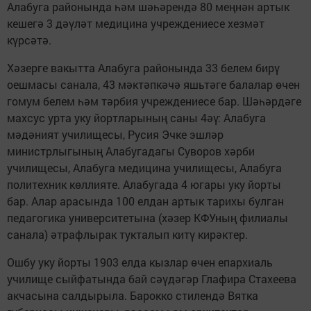
Алабуга районында һәм шәһәрендә 80 меңнән артык
кешегә 3 дәүләт медицина учреждениесе хезмәт
күрсәтә.
Хәзерге вакытта Алабуга районында 33 белем бирү
оешмасы санала, 43 мәктәпкәчә яшьтәге балалар өчен
гомум белем һәм тәрбия учреждениесе бар. Шәһәрдәге
махсус урта уку йортларының саны 4әү: Алабуга
мәдәният училищесы, Русия Эчке эшләр
министрлыгының Алабугадагы Суворов хәрби
училищесы, Алабуга медицина училищесы, Алабуга
политехник көллияте. Алабугада 4 югары уку йорты
бар. Алар арасында 100 елдан артык тарихы булган
педагогика университетына (хәзер КФУның филиалы
санала) әтрафлырак тукталып китү кирәктер.
Ошбу уку йорты 1903 елда кызлар өчен епархиаль
училище сыйфатында бай сәүдәгәр Глафира Стахеева
акчасына салдырыла. Барокко стилендә Вятка