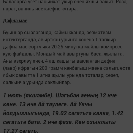
Балаларга үгет-нәсыйхәт укыр өчен яхшы вакыт. Роза,
нарат, ваниль исе кәефне күтәрә.
Дәфнә мае
Буыннар сызлаганда, каймыкканда, ревматизм
интектергәндә, авырткан урынга көненә 1 тапкыр
дәфнә мае сөртү яки 20-25 минутка майлы компресс
кую файдалы. Мондый май авыртуны баса, җылыта.
Аны әзерләү өчен, 4 аш кашыгы вакланган дәфнә
(лавр) яфрагын 200 грамм көнбагыш маена салып, өсте
ябык савытта 1 атна җылы урында тоталар, сөзеп,
салкынча урында саклыйлар.
1 июль (якшәмбе). Шәгъбән аеның 12 нче
көне. 13 нче Ай тәүлеге. Ай Укчы
йолдызлыгында, 19.02 сәгатьтә калка, 1.42
сәгатьтә бата. 2 нче фаза. Көн озынлыгы
17.27 сәгать.