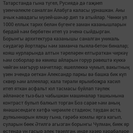
Татарстанда гына түгел, Русиядә дә гаҗәеп
үзенчәлекле саналган Алабуга каласы урнашкан. Аны
ачык һавадагы музей-шәһәр дип тә атыйлар. Чөнки ул
1000 еллык тарих белән бүгенге заман казанышларын
бердәй һәм бербөтен итеп үз эченә сыйдырган.
Борынгы архитектура казанышы саналган уникаль
сәүдәгәр йортлары һәм заманча пыяла-бетон биналар;
кояш нурларында алтын тәреләрен елтыраткан чиркәү
һәм соборлар вә көмеш айларын горур рәвештә күккә
чөйгән мәгърур мәчетләр; яшеллеккә чумып, вакытның
үзен эчендә оеткан Александр паркы вә башка бик күп
сквер һәм аллеялар; кала тирәли ярымбоҗра хасил
итеп яткан асфальт юл тасмасы буйлап тәүлек
әйләнәсе тыз-быз чабышкан машиналар ташкынына
контраст булып балкып торган Боз сарае һәм аның
янәшәсендәге хәтфә чирәмле стадион; таудан аста,
дулкыннарын ялкау гына, гәрәбә комлы ярга кагып,
суларын бөек Әтилгә агызган борынгы Чулман, биек яр
өстендә ун гасыр элек төзелгән, инде хәзер хәрабәләре