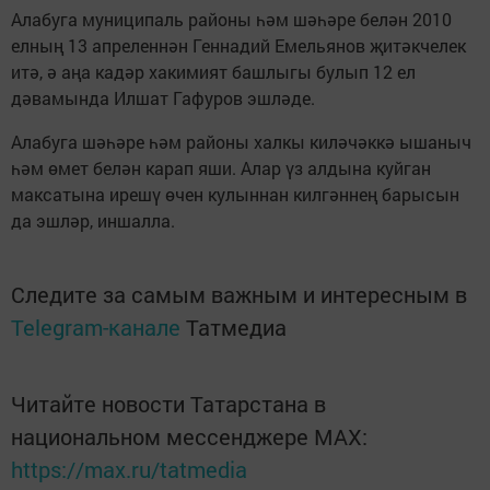
Алабуга муниципаль районы һәм шәһәре белән 2010
елның 13 апреленнән Геннадий Емельянов җитәкчелек
итә, ә аңа кадәр хакимият башлыгы булып 12 ел
дәвамында Илшат Гафуров эшләде.
Алабуга шәһәре һәм районы халкы киләчәккә ышаныч
һәм өмет белән карап яши. Алар үз алдына куйган
максатына ирешү өчен кулыннан килгәннең барысын
да эшләр, иншалла.
Следите за самым важным и интересным в
Telegram-канале
Татмедиа
Читайте новости Татарстана в
национальном мессенджере MАХ:
https://max.ru/tatmedia