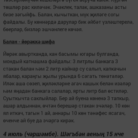
төшләр рас киләчәк. Эчәклек, талак, ашказаны асты
бизе зәгыйфь. Балан, кычыткан, мүк җиләге согы
файдалы. Бу көннәрдә дарулар бик әйбәт үзләштерелә,
бөерләр, бизләр эшчәнлеге көчәя.
Балан - йөрәккә шифа
Йөрәк авыртканда, кан басымы югары булганда,
мондый катнашма файдалы: 3 литрлы банкага 3
стакан балан һәм 2 литр кайнар су салып, капкачын
ябалар, караңгы җылы урында 6 сәгать төнәтәләр.
Иләк аша сөзеп, җиләкләрне агач кашык белән изәләр
һәм яңадан банкага салалар, ярты литр бал өстиләр.
Суыткычта саклыйлар. Бер ай буена көненә 3 тапкыр,
ашар алдыннан, өчтән берешәр стакан эчәләр. 10 көн
ял иткәч, тагын 1 ай, аннары 10 көн тәнәфес ясагач,
өченче ай буе да эчәргә кирәк.
4 июль (чәршәмбе). Шәгъбән аеның 15 нче