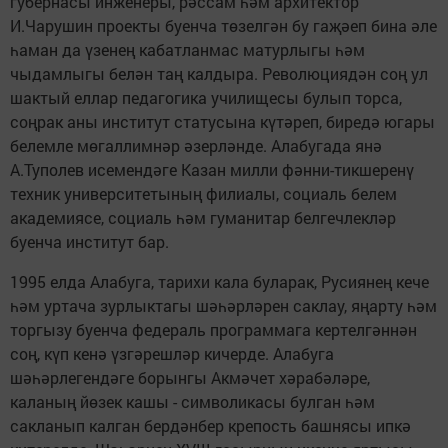
губернасы инженеры, рәссам һәм архитектор
И.Чарушин проекты буенча төзелгән бу гаҗәеп бина әле
һаман да үзенең кабатланмас матурлыгы һәм
чыдамлыгы белән таң калдыра. Революциядән соң ул
шактый еллар педагогика училищесы булып торса,
соңрак аны институт статусына күтәреп, биредә югары
белемле мөгаллимнәр әзерләнде. Алабугада янә
А.Туполев исемендәге Казан милли фәнни-тикшеренү
техник университетының филиалы, социаль белем
академиясе, социаль һәм гуманитар белгечлекләр
буенча институт бар.
1995 елда Алабуга, тарихи кала буларак, Русиянең кече
һәм уртача зурлыктагы шәһәрләрен саклау, яңарту һәм
торгызу буенча федераль программага кертелгәннән
соң, күп кенә үзгәрешләр кичерде. Алабуга
шәһәрлегендәге борынгы Акмәчет хәрабәләре,
каланың йөзек кашы - символикасы булган һәм
сакланып калган бердәнбер крепость башнясы ипкә