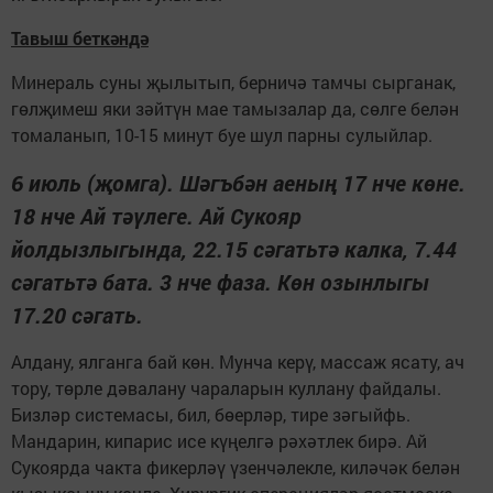
Тавыш беткәндә
Минераль суны җылытып, берничә тамчы сырганак,
гөлҗимеш яки зәйтүн мае тамызалар да, сөлге белән
томаланып, 10-15 минут буе шул парны сулыйлар.
6 июль (җомга). Шәгъбән аеның 17 нче көне.
18 нче Ай тәүлеге. Ай Сукояр
йолдызлыгында, 22.15 сәгатьтә калка, 7.44
сәгатьтә бата. 3 нче фаза. Көн озынлыгы
17.20 сәгать.
Алдану, ялганга бай көн. Мунча керү, массаж ясату, ач
тору, төрле дәвалану чараларын куллану файдалы.
Бизләр системасы, бил, бөерләр, тире зәгыйфь.
Мандарин, кипарис исе күңелгә рәхәтлек бирә. Ай
Сукоярда чакта фикерләү үзенчәлекле, киләчәк белән