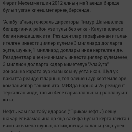
Фәрит Мөхәммәтшин 2012 елның май аенда биредә
булып узган киңәшмәләрнең берсендә.
"Алабуга"ның генераль директоры Тимур Шаһивәлиев
белдергәнчә, район үзе тулы бер өлкә - Калуга өлкәсе
белән көндәшлек итә. Резидентлар тарафыннан игълан
ителгән инвестицияләр күләме 3 миллиард долларга
җитә, шуның 1 миллиард доллары инде кертелгән дә.
Резидентлар өчен минималь инвестицияләр күләменең
3 миллион долларга кадәр киметелүе "Алабуга"
зонасына карата зур кызыксыну уята икән. Шул ук
вакытта резидентларның төп өлешен зур кертемле эре
компанияләр тәшкил итә. МИЗда барысы 25 резидент
теркәлгән инде, тагын 4есе гаризаларының раслануын
көтә.
Нефть һәм газ табу идарәсе ("Прикамнефть") оешу
шәһәр елъязмасына өр-яңа сәхифә булып кергәнлектән
һәм нәкъ менә шуның нәтиҗәсендә каланың яңа үсеш