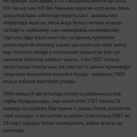
китерелде. Шәһәрнең XVIII гасырның икенче яртысы,
XIX гасыр һәм ХХ йөз башына караган күпсанлы бина-
корылмалары сипләнде-яңартылды; заманында
Алабугада яшәгән, яисә анда булып киткән атаклы
затларга һәйкәлләр һәм мемориаль комплекслар
торгызылды (кызганыч ки, татарның күренекле
шәхесләре ни өчендер һаман да күләгәдә кала килә);
яңа технологияләргә нигезләнеп корылган бик күп
заманча биналар калкып чыкты. Һәм 2007 елның
августында Алабуганы ил һәм хәтта дөнья күләмендә
таныткан әһәмиятле вакыйга булды - каланың 1000
еллык юбилее билгеләп үтелде.
2006 елның 8 августында Алабуга районының яңа
гербы булдырылды, аңа нигез итеп 1781 елның 28
маенда патшабикә Екатерина II указы белән эшләнгән
герб алынды. Һәм шулай ук район Советының 2007 ел,
29 март карары белән муниципаль район флагы да
эшләнде.