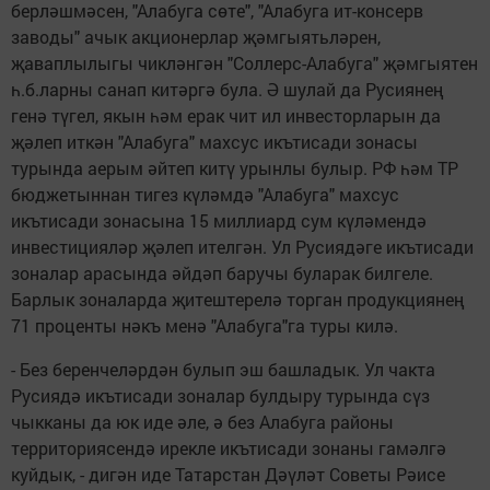
берләшмәсен, "Алабуга сөте", "Алабуга ит-консерв
заводы" ачык акционерлар җәмгыятьләрен,
җаваплылыгы чикләнгән "Соллерс-Алабуга" җәмгыятен
һ.б.ларны санап китәргә була. Ә шулай да Русиянең
генә түгел, якын һәм ерак чит ил инвесторларын да
җәлеп иткән "Алабуга" махсус икътисади зонасы
турында аерым әйтеп китү урынлы булыр. РФ һәм ТР
бюджетыннан тигез күләмдә "Алабуга" махсус
икътисади зонасына 15 миллиард сум күләмендә
инвестицияләр җәлеп ителгән. Ул Русиядәге икътисади
зоналар арасында әйдәп баручы буларак билгеле.
Барлык зоналарда җитештерелә торган продукциянең
71 проценты нәкъ менә "Алабуга"га туры килә.
- Без беренчеләрдән булып эш башладык. Ул чакта
Русиядә икътисади зоналар булдыру турында сүз
чыкканы да юк иде әле, ә без Алабуга районы
территориясендә ирекле икътисади зонаны гамәлгә
куйдык, - дигән иде Татарстан Дәүләт Советы Рәисе