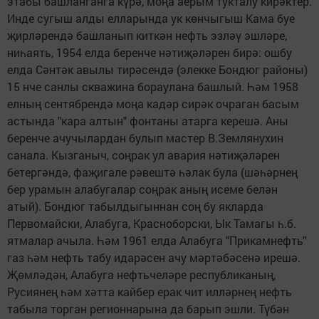
этабы башланганга күрә, моңа аерым тукталу кирәктер.
Инде сугыш алды елларында ук көнчыгыш Кама буе
җирләрендә башланып киткән нефть эзләү эшләре,
ниһаять, 1954 елда беренче нәтиҗәләрен бирә: ошбу
елда Сәнтәк авылы тирәсендә (элекке Бондюг районы)
15 нче cанлы скважина бораулана башлый. Һәм 1958
елның сентябрендә моңа кадәр сирәк очраган басым
астында "кара алтын" фонтаны атарга керешә. Аны
беренче ачучылардан булып мастер В.Землянухин
санала. Кызганыч, соңрак ул авария нәтиҗәләрен
бетергәндә, фаҗигале рәвештә һәлак була (шәһәрнең
бер урамын алабугалар соңрак аның исеме белән
атый). Бондюг табылдыгыннан соң бу якларда
Первомайски, Алабуга, Красноборски, Ык Тамагы һ.б.
ятмалар ачыла. Һәм 1961 елда Алабуга "Прикамнефть"
газ һәм нефть табу идарәсен ачу мәртәбәсенә ирешә.
Җөмләдән, Алабуга нефтьчеләре республиканың,
Русиянең һәм хәтта кайбер ерак чит илләрнең нефть
табыла торган регионнарына да барып эшли. Түбән