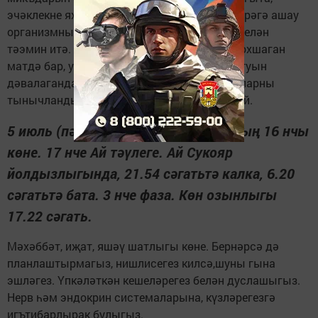
эчәклекне яхшы чистарта. Көненә 5 данә күрәгә ашау
организмны җитәрлек кальций һәм тимер белән
тәэмин итә. Хөрмә составында аспиринга охшаган
матдә бар, ул салкын тиюне һәм баш авыртуын
дәвалаганда кулланыла. Кара җимеш нервларны
тынычландыра, төрле стресслардан саклый.
5 июль (пәнҗешәмбе). Шәгъбән аеның 16 нчы
көне. 17 нче Ай тәүлеге. Ай Сукояр
йолдызлыгында, 21.54 сәгатьтә калка, 6.20
сәгатьтә бата. 3 нче фаза. Көн озынлыгы
17.22 сәгать.
Мәхәббәт, иҗат, яшәү шатлыгы көне. Бернәрсә дә
планлаштырмагыз, нишлисегез килсә,шуны гына
эшләгез. Үпкәләткән кешеләрегез белән дуслашыгыз.
Нерв һәм эндокрин системаларына, күзләрегезгә
игътибарлырак булыгыз.