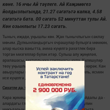
көне. 16 нчы Ай тәүлеге. Ай Кәҗәмөгез
йолдызлыгында, 21.27 сәгатьтә калка, 4.58
сәгатьтә бата. 00 сәгать 52 минуттан тулы Ай.
Көн озынлыгы 17.23 сәгать.
Тыныч, иҗади, уңышлы көн. Җан тынычлыгын саклау
мөһим. Дулкынландыргыч очрашулар булырга мөмкин,
алар кыска вакытта, әмма күңелгә рәхәтлек бирә
торган мизгелләр бүләк итәр. Сулыш алу җиңеләя,
аралашасы, матурлыкка сокланасы килә. Килешүләр
төзү уңышлы. Беркемгә дә үпкә сакламаска кирәк. Кан
авырулары кискенләшү ихтималы бар. Ваниль, ясмин
исе күңелгә дәрт өсти.
Сихәтле дә, тәмле дә
Кара җимеш, йөзем, күрәгә бик тәмле дә, файдалы да -
алардагы глюкоза һәм фруктоза канда инсулин
микъдарын арттырмый. Күрәгә йөрәкне ныгыта,