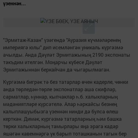
үзеннән...
"Эрмитаж-Казан" үзәгендә "Ауразия күчмәләренең
империягә юлы" дип исемләнгән уникаль күргәзмә
ачылды. Анда Дәүләт Эрмитажының 2190 экспонаты
тәкъдим ителгән. Моңарчы күбесе Дәүләт
Эрмитажыннан беркайчан да чыгарылмаган.
Күргәзмә бигрәк тә без татарлар өчен кадерле, чөнки
анда төрледән-төрле экспонатлар аша скифләр,
сарматлар, һуннар, кыпчаклар һ.б. халыкларның
мәдәниятләре күрсәтелә. Алар һәркайсы безнең
калыплашуыбызга үзеннән нинди дә булса өлеш
керткән. Димәк, күргәзмә татарларның һәм башка
төрки халыкларның тамырлары яңа эрага кадәр
яшәгән кавемнәргә үк барып тоташканын тагын бер