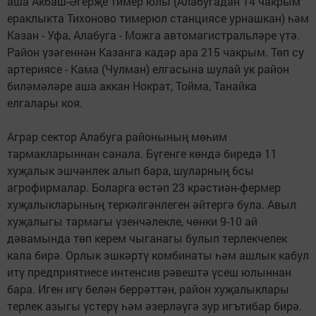
аша Акбаш-Әгерҗе тимер юлы (Алабугадан 14 чакрым
ераклыкта Тихоново тимерюл станциясе урнашкан) һәм
Казан - Уфа, Алабуга - Можга автомагистральләре үтә.
Район үзәгеннән Казанга кадәр ара 215 чакрым. Төп су
артериясе - Кама (Чулман) елгасына шулай ук район
биләмәләре аша аккан Нократ, Тойма, Танайка
елгалары коя.
Аграр сектор Алабуга районының мөһим
тармакларыннан санала. Бүгенге көндә биредә 11
хуҗалык эшчәнлек алып бара, шуларның 6сы
агрофирмалар. Боларга өстәп 23 крәстиән-фермер
хуҗалыкларының теркәлгәнлеген әйтергә була. Авыл
хуҗалыгы тармагы үзенчәлекле, чөнки 9-10 ай
дәвамында төп керем чыганагы булып терлекчелек
кала бирә. Орлык эшкәртү комбинаты һәм ашлык кабул
итү предприятиесе интенсив рәвештә үсеш юлыннан
бара. Иген игү белән беррәттән, район хуҗалыклары
терлек азыгы үстерү һәм әзерләүгә зур игътибар бирә.