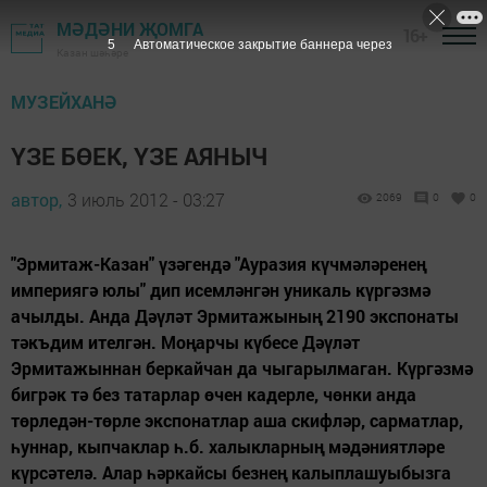
МӘДӘНИ ҖОМГА
16+
4
Автоматическое закрытие баннера через
Казан шәһәре
МУЗЕЙХАНӘ
ҮЗЕ БӨЕК, ҮЗЕ АЯНЫЧ
автор,
3 июль 2012 - 03:27
2069
0
0
"Эрмитаж-Казан" үзәгендә "Ауразия күчмәләренең
империягә юлы" дип исемләнгән уникаль күргәзмә
ачылды. Анда Дәүләт Эрмитажының 2190 экспонаты
тәкъдим ителгән. Моңарчы күбесе Дәүләт
Эрмитажыннан беркайчан да чыгарылмаган. Күргәзмә
бигрәк тә без татарлар өчен кадерле, чөнки анда
төрледән-төрле экспонатлар аша скифләр, сарматлар,
һуннар, кыпчаклар һ.б. халыкларның мәдәниятләре
күрсәтелә. Алар һәркайсы безнең калыплашуыбызга