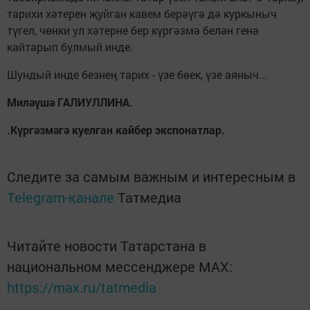
тарихи хәтерен җуйган кавем берәүгә дә куркыныч
түгел, чөнки ул хәтерне бер күргәзмә белән генә
кайтарып булмый инде.
Шундый инде безнең тарих - үзе бөек, үзе аяныч...
Миләүшә ГАЛИУЛЛИНА.
.Күргәзмәгә куелган кайбер экспонатлар.
Следите за самым важным и интересным в
Telegram-канале
Татмедиа
Читайте новости Татарстана в
национальном мессенджере MАХ:
https://max.ru/tatmedia