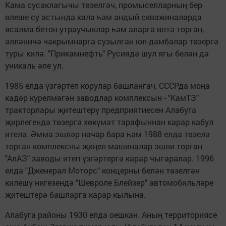
Кама сусаклагычы төзелгәч, промыселларның бер
өлеше су астында кала һәм андый скважиналарда
ясалма бетон-утраучыклар һәм аларга илтә торган,
әлләничә чакрымнарга сузылган юл-дамбалар төзергә
туры килә. "Прикамнефть" Русиядә шул ягы белән дә
уникаль әле ул.
1985 елда үзгәртеп корулар башлангач, СССРда моңа
кадәр күрелмәгән заводлар комплексын - "КамТЗ"
тракторлары җитештерү предприятиесен Алабуга
җирлегендә төзергә хөкүмәт тарафыннан карар кабул
ителә. Әмма эшләр начар бара һәм 1988 елда төзелә
торган комплексны җиңел машиналар эшли торган
"АлАЗ" заводы итеп үзгәртергә карар чыгаралар. 1996
елда "Дженерал Моторс" концерны белән төзелгән
килешү нигезендә "Шевроле Блейзер" автомобильләре
җитештерә башларга карар кылына.
Алабуга районы 1930 елда оешкан. Аның территориясе