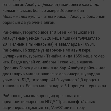
генә калган Алабуга (Акмәчет) шәһәрлеге һәм анда
калкып чыккан, болгар әмире Ибраһим бин
Мөхәммәдкә куелган атлы һәйкәл - Алабуга боларның
барысын да үз эченә алган.
Районның территориясе 1401,4 кв.км тәшкил итә.
Алабуганың үзендә 70728 кеше яши (мәгълүматлар
2011 елның 1 гыйнварына), ә авылларда - 10904.
Районның 15 җирле үзидарәсенә 48 авыл керә,
шуларның иң зурысы - Танайка, анда 1659 кеше гомер
итә. Бездә шулай ук, нибары 1 генә кеше яшәгән
Красная Горка дигән авыл да бар. Алабуга районында
дистәләрчә милләт вәкиле гомер кичерә, шулардан
урыслар - 51,7, татарлар - 41,9, чуашлар 1,3 процент
тәшкил итә. Башка милләтләргә 5,1 процент туры килә.
Районның һәм шәһәрнең иң эре сәнәгать
предприятиеләреннән НГДУ "Прикамнефть" ачык
акционерлар җәмгыятен, "АлАЗ" җитештерү