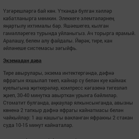
Үзгәрешләргә бай көн. Үткәндә булган хәлләр
кабатланырга мөмкин. Элеккеге элемтәләрнең
яңартылу ихтималы бар. Яшәешегез, кылган
гамәлләрегез турында уйланыгыз. Ач торырга ярамый.
Аралашу, белем алу файдалы. Йөрәк, тире, кан
әйләнеше системасы зәгыйфь.
Экземадан дәва
Тире авырулары, экзема интектергәндә, дәфнә
яфрагын яхшылап төеп, кайнар су белән куе каймак
куелыгына җиткерәләр, компресс кәгазенә тигезләп
җәеп, 30-40 минутка авырткан урынга бәйлиләр.
Стоматит булганда, аңкаулар ялкынсынганда, авызны
көненә 2 тапкыр дәфнә яфрагы кайнатмасы белән
чайкыйлар: 1 аш кашыгы вакланган яфракны 2 стакан
суда 10-15 минут кайнаталар.