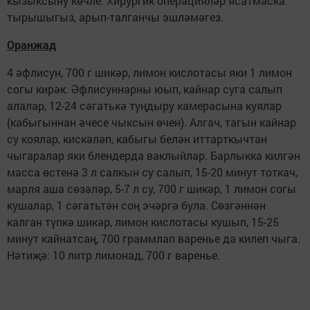
кызыксыну көчле. Хирургик операцияләр ясатмаска
тырышыгыз, арып-талганчы эшләмәгез.
Оранжад
4 әфлисун, 700 г шикәр, лимон кислотасы яки 1 лимон
согы кирәк. Әфлисуннарны юып, кайнар суга салып
алалар, 12-24 сәгатькә туңдыру камерасына куялар
(кабыгыннан әчесе чыксын өчен). Алгач, тагын кайнар
су коялар, кискәләп, кабыгы белән иттарткычтан
чыгаралар яки блендерда ваклыйлар. Барлыкка килгән
масса өстенә 3 л салкын су салып, 15-20 минут тоткач,
марля аша сөзәләр, 5-7 л су, 700 г шикәр, 1 лимон согы
кушалар, 1 сәгатьтән соң эчәргә була. Сөзгәннән
калган түпкә шикәр, лимон кислотасы кушып, 15-25
минут кайнатсаң, 700 граммлап варенье да килеп чыга.
Нәтиҗә: 10 литр лимонад, 700 г варенье.