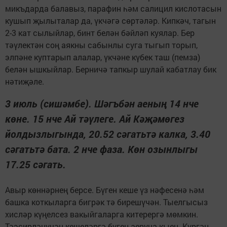
микъдарда балавыз, парафин һәм салицил кислотасын
кушып җылыталар да, үкчәгә сөртәләр. Кипкәч, тагын
2-3 кат сылыйлар, бинт белән бәйләп куялар. Бер
тәүлектән соң аякны сабынлы суга тыгып торып,
элпәне куптарып алалар, үкчәне күбек таш (пемза)
белән ышкыйлар. Берничә тапкыр шулай кабатлау бик
нәтиҗәле.
3 июль (сишәмбе). Шәгъбән аеның 14 нче
көне. 15 нче Ай тәүлеге. Ай Кәҗәмөгез
йолдызлыгында, 20.52 сәгатьтә калка, 3.40
сәгатьтә бата. 2 нче фаза. Көн озынлыгы
17.25 сәгать.
Авыр көннәрнең берсе. Бүген кеше үз нәфесенә һәм
башка коткыларга бигрәк тә бирешүчән. Тыелгысыз
хисләр күңелсез вакыйгаларга китерергә мөмкин.
Тәэсирләнүчән кешеләргә бүген аеруча кыен. Күргән