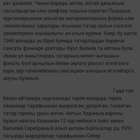
кат дәлилли. Чөнки биредә, әйтик, Алтай дөньясын
чагылдырган һәм скифләр чорына караган Пазырык
курганнарыннан алынган материалларның форма һәм
гамәли-бизәү чаралары ягыннан татар халык сәнгате
үрнәкләренә охшашлыгы ап-ачык күренә. Хәер, бу хакта
1960 елларда ук Идел буенда татарлардан беренче
сәнгать фәннәре докторы Фуат Вәлиев тә әйткән була.
Әмма ул вакытларда, татарның килеп чыгышын
фәкать болгарчылык белән аңлату рөхсәт ителгәнгә
күрә, зур галимебезнең сенсацион ачышын игътибарга
алучы булмый.
Гади тел
белән әйткәндә, күргәзмәдә төрле елларда, төрле
хакимнәр тарафыннан яшерелгән, урланган, таланган
татар тарихы урын алган. Алтын Урданың варисы
булып калган Казаннан 12 зур көймәгә төяп, кенәз
Василий Серебряный алып киткән байлыклар да, XVIII
гасырда мародерлар тарафыннан Себер