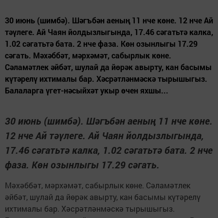
30 июнь (шимбә). Шәгъбән аеның 11 нче көне. 12 нче Ай
тәүлеге. Ай Чаян йолдызлыгында, 17.46 сәгатьтә калка,
1.02 сәгатьтә бата. 2 нче фаза. Көн озынлыгы 17.29
сәгать. Мәхәббәт, мәрхәмәт, сабырлык көне.
Сәламәтлек әйбәт, шулай да йөрәк авырту, кан басымы
күтәрелү ихтималы бар. Хәсрәтләнмәскә тырышыгыз.
Балаларга үгет-нәсыйхәт укыр өчен яхшы...
30 июнь (шимбә). Шәгъбән аеның 11 нче көне.
12 нче Ай тәүлеге. Ай Чаян йолдызлыгында,
17.46 сәгатьтә калка, 1.02 сәгатьтә бата. 2 нче
фаза. Көн озынлыгы 17.29 сәгать.
Мәхәббәт, мәрхәмәт, сабырлык көне. Сәламәтлек
әйбәт, шулай да йөрәк авырту, кан басымы күтәрелү
ихтималы бар. Хәсрәтләнмәскә тырышыгыз.