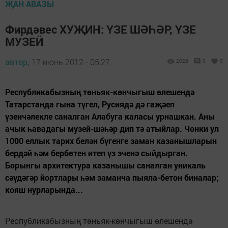
ҖАН АВАЗЫ
Фирдәвес ХУҖИН: ҮЗЕ ШӘҺӘР, ҮЗЕ
МУЗЕЙ
автор,
17 июнь 2012 - 05:27
2028
0
0
Республикабызның төньяк-көнчыгыш өлешендә
Татарстанда гына түгел, Русиядә дә гаҗәеп
үзенчәлекле саналган Алабуга каласы урнашкан. Аны
ачык һавадагы музей-шәһәр дип тә атыйлар. Чөнки ул
1000 еллык тарих белән бүгенге заман казанышларын
бердәй һәм бербөтен итеп үз эченә сыйдырган.
Борынгы архитектура казанышы саналган уникаль
сәүдәгәр йортлары һәм заманча пыяла-бетон биналар;
кояш нурларында...
Республикабызның төньяк-көнчыгыш өлешендә