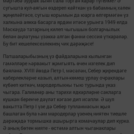
мәртәбә зуррак зыян сала торган карар түгелме? Ә
сугышта кул-аягын өздереп кайткан үз бабамның хәлен
җиңеләйтәсе, сугыш корымын да юарга өлгермәгән үз
халкына аякка басарга ярдәм итәсе урынга 1949 елда
Мәскәүдә татарның килеп чыгышын болгарчылык
белән аңлатуны үзәккә алган фәнни сессия үткәрәләр.
Бу бит кешелексезлекнең чик дәрәҗәсе!
Патшаларыбызның үз файдаларына кылынган
гамәлләре һәрвакыт җәмгыять өчен изгелек дип
бәяләнә. XVIII йөздә Петр I, мәсәлән, Себер җирендәге
каберлекләрне казып, алтын-көмеш урлау очраклары
күбәеп киткәч, мародерлыкны тыю турында указ
чыгара. Галимнәр аны тарихи ядкәрләрне сакларга
кушкан беренче дәүләт кәгазе дип исәпли. Ә шул
вакытта Петр I үзе дә Себер тупланмасын җыя
башлаган була һәм мародерлар үзенең ниятен тиешле
дәрәҗәдә тормышка ашырырга комачаулар дип курка.
Ә аның бөтен нияте - өстәмә алтын чыганаклары