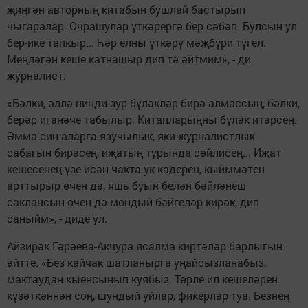
җиңгән авторның китабын бушлай бастырып
чыгаралар. Очрашулар үткәрергә бер сәбәп. Булсын ул
бер-ике тапкыр... Һәр елны үткәрү мәҗбүри түгел.
Меңләгән кеше катнашыр дип тә әйтмим», - ди
журналист.
«Бәлки, әллә нинди зур бүләкләр бирә алмассың, бәлки,
берәр иганәче табылыр. Китапларыңны бүләк итәрсең.
Әмма син аларга язучылык, яки журналистлык
сабагын бирәсең, иҗатың турында сөйлисең... Иҗат
кешесенең үзе исән чакта ук кадерен, кыйммәтен
арттырыр өчен дә, яшь буын белән бәйләнеш
саклансын өчен дә мондый бәйгеләр кирәк, дип
саныйм», - диде ул.
Айзирәк Гәрәева-Акчура ясалма киртәләр барлыгын
әйтте. «Без кайчак шатланырга уңайсызланабыз,
мактаудан кыенсынып куябыз. Төрле ил кешеләрен
күзәткәннән соң, шундый уйлар, фикерләр туа. Безнең