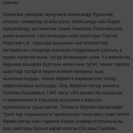
мөһим.
Олимпия уеннары җиңүчесе Александр Курынов,
атаклы химиклар аталы-уллы Александр һәм Борис
Арбузовлар, математик галим Николай Лобачевский,
ракета-космос системалары конструкторы Сергей
Королев һ.б. турында кызык­лы мәгълүматлар
китерелгән стендлар яныннан горурланып узасың, ә
күңел, күнегелгәнчә, татар исемнәрен эзли. Үз милләтең
йөрәккә якынрак булганы өчен генә түгел, чөнки тарихи
шартлар татарга беренчелекне яулауны нык
кыенлаштырды. Әмма бернигә карамастан татар
беренчелеккә омтылды. Әнә, беренче татар химигы
Гыйлем Камайның 1941 елгы «Өч валентлы мышьяк
стереохимиясе турында мәсьәләгә карата»
кулъязмасы урын алган. Тәтештә бурлак гаиләсендә
туып зур тырышлыгы аркасында гына мең газап кичеп
белем алган һәм тарихка Казан университетының иң
яшь ректоры булып кереп калган (34 яшь) Гыйлем