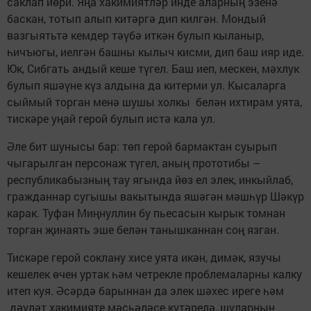
саклап йөри. Яңа хакимиятләр инде аларның эзенә
баскан, тотып алып китәргә дип килгән. Мондый
вазгыятьтә кемдер тәүбә иткән булып кыланыр,
һичъюгы, иелгән башны кылыч кисми, дип баш ияр иде.
Юк, Сибгать андый кеше түгел. Баш иеп, мескен, мәхлук
булып яшәүне күз алдына да китерми ул. Кысаларга
сыймый торган менә шушы холкы белән ихтирам уята,
тискәре уңай герой булып истә кала ул.
Әле бит шунысы бар: төп герой бармактан суырып
чыгарылган персонаж түгел, аның прототибы –
республикабызның тау ягында йөз ел элек, инкыйлаб,
гражданнар сугышы вакытында яшәгән мәшһүр Шәкүр
карак. Туфан Миңнуллин бу пьесасын кырык томнан
торган ­җинаять эше белән танышканнан соң язган.
Тискәре герой соклану хисе уята икән, димәк, язучы
кешелек өчен уртак һәм четрекле проблемаларны калку
итеп куя. Әсәрдә барыннан да элек шәхес иреге һәм
дәүләт хакимияте мәсьәләсе күтәрелә, шуларның