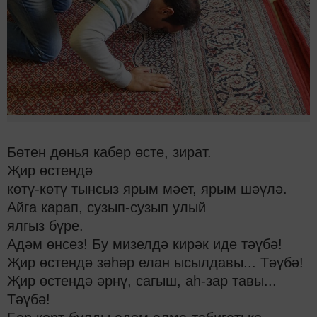
Бөтен дөнья кабер өсте, зират.
Җир өстендә
көтү-көтү тынсыз ярым мәет, ярым шәүлә.
Айга карап, сузып-сузып улый
ялгыз бүре.
Адәм өнсез! Бу мизелдә кирәк иде тәүбә!
Җир өстендә зәһәр елан ысылдавы... Тәүбә!
Җир өстендә әрнү, сагыш, аһ-зар тавы...
Тәүбә!