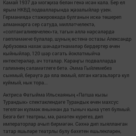
Камай 1937 дә ­мог­җиза белән генә исән кала. Бер ел
ярым НКВД подвалларында җәзалыйлар үзен.
Германиядә стажировкада булганын искә төшереп
алманнарга сер сатуда, милләтчелектә,
«солтангалиевчелек»тә, тагын әллә нәрсәләрдә
гаепләмәкче булалар, шуның өстенә остазы Александр
Арбузовка нахак шәһадәтнамәләр бирдертер өчен
кыйныйлар, 120 шәр сәгать йоклатмыйча
интектерәләр, ач тоталар. Караңгы подвалларда
галимнең сәламәтлеге бетә. Әмма Гыйлемебез
сынмый, берәүгә дә яла якмый, ялган кәгазьләргә кул
куймый, нык тора...
Актриса Фатыйма Ильскаяның «Патша кызы
Турандык» спектаклендәге Турандык өчен махсус
тегелгән күлмәк яныннан да тыныч кына үтеп булмый.
Безгә бит театрны, мә, рәхәтен күрегез, дип
императорлар ачып бирмәгән. Сәхнә дип хыялланган
татар яшьләре театрлы булу бәхетен яшьлекләрен,