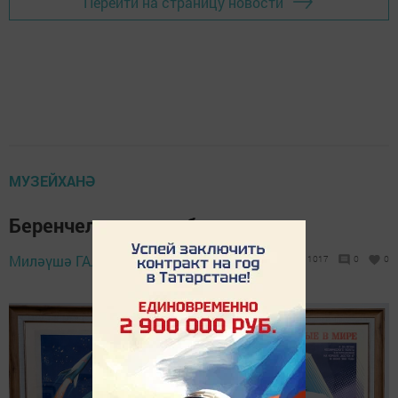
Перейти на страницу новости
МУЗЕЙХАНӘ
Беренчелек җиңел бирелмәде...
18 март 2024 -
Миләүшә ГАЛИУЛЛИНА,
1017
0
0
08:00