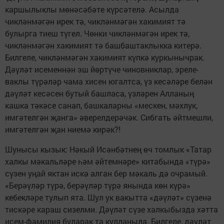
каршылыклы мөнәсәбәте күрсәтелә. Асылда
чикләнмәгән ирек тә, чикләнмәгән хакимият тә
булырга тиеш түгел. Чөнки чикләнмәгән ирек тә,
чикләнмәгән хакимият тә башбаштаклыкка китерә.
Билгеле, чикләнмәгән хакимият күпкә куркынычрак.
Дәүләт исеменнән эш йөртүче чиновниклар, эреле-
ваклы түрәләр чама хисен югалтса, үз кесәләре белән
дәүләт кесәсен бутый башласа, үзләрен Алланың
кашка тәкәсе санап, башкаларны «мескен, мәхлук,
имгәтелгән җанга» әверелдерәчәк. Сибгать әйтмешли,
имгәтелгән җан ниемә кирәк?!
Шунысы кызык: Нәкый Исәнбәтнең өч томлык «Татар
халкы мәкальләре һәм әйтемнәре» китабында «түрә»
сүзен уңай яктан искә алган бер мәкаль дә очрамый.
«Берәүләр түрә, берәүләр түрә янында көн күрә»
кебекләре тулып ята. Шул ук вакытта «дәүләт» сүзенә
тискәре караш сизелми. Дәүләт сүзе халкыбызда хәтта
исем-фамилия буларак та кулланыла. Билгеле, дәүләт