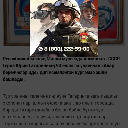
Республикабызның Милли музеенда космонавт СССР
Герое Юрий Гагаринның 90 еллыгы уңаеннан «Алар
беренчеләр иде» дип исемләнгән күргәзмә эшли
башлады.
Түр урынны галәмне иңләүче Гагаринга кагылышлы
экспонатлар, аллы-гөлле плакатлар алып торса да,
биредә Татарстаныбыз белән бәйле бүтән зур
шәхесләрнең – язучы, композитор, спортчылар
тормышына караган саклау берәмлекләре урын алуы