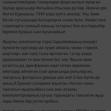
сәламәтлекләрен, гомерләрен фида кылып яулаган.
Шулар арасында Фатыйма Ильская да бар. Икенче ире
Фәтхи Бурнашны 1940 елда кулга алалар. Улы Бөек
Ватан сугышында батырларча һәлак була. Нинди генә
газап­ларга салмый язмыш татарны! Без исә барыбер
беренче булдык һәм булачакбыз!
Җырчы, композитор Сара Садыйкованың концерт
күлмәген күргәндә дә күңел айкала, чөнки «тарихи
шартлар» аяк чалу гына җитмәгән, татар үзара
ярдәмләшеп тә яши белми бит әле. Яшьли ирен
югалтса да, җан-фәрман иҗат иткән җиреннән
кемгәдер әйтелгән сүзе аркасында рольләрсез,
театрсыз, фатирсыз урамда кал әле! Ә без бүген дә
аның Ә.Ерикәй сүзләренә язылган «Көтәм сине»
тангосын җырлыйбыз һәм аны атаклы
композиторларның сугыш турындагы танылган җыр­
лары белән бер рәткә куябыз.
Атаклы шахматчы һәм шашка остасы СССРның спорт