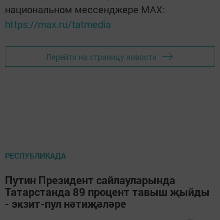
национальном мессенджере MАХ:
https://max.ru/tatmedia
Перейти на страницу новости
РЕСПУБЛИКАДА
Путин Президент сайлауларында
Татарстанда 89 процент тавыш җыйды
- экзит-пул нәтиҗәләре