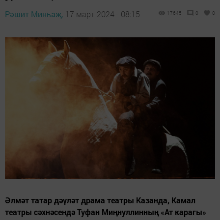
Рәшит Минһаҗ,
17 март 2024 - 08:15
17645
0
0
Әлмәт татар дәүләт драма театры Казанда, Камал
театры сәхнәсендә Туфан Миңнуллинның «Ат карагы»