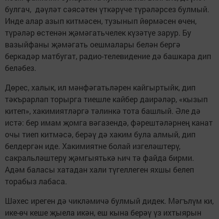
булгач, дәүләт сәясәтен үткәрүче түрәләрсез булмый.
Инде алар азып китмәсен, тузынып йөрмәсен өчен,
түрәләр өстенән җәмәгатьчелек күзәтүе зарур. Бу
вазыйфаны җәмәгать оешмалары белән бергә
беркадәр матбугат, ­радио-телевидение дә башкара дип
беләбез.
Дөрес, халык, ил мәнфәгатьләрен кайгыртыйк, дип
тәкърарлап торырга тиешле кайбер даирәләр, «кызып
китеп», хакимиятләргә тәлинкә тота башлый. Әле дә
истә: бер имам җомга вәгазендә, фәрештәләрнең канат
очы тиеп китмәсә, берәү дә хаким була алмый, дип
белдергән иде. Хакимиятне болай изгеләштерү,
сакральләштерү җәмгыятькә һич тә файда бирми.
Адәм баласы хатадан хали түгеллеген яхшы белеп
торабыз лабаса.
Шәхес иреген дә чикләмичә булмый дидек. Мәгълүм ки,
ике-өч кеше җыела икән, еш кына берәү үз ихтыярын