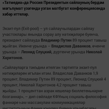
«Татмедиа»да Россия Президентын сайлауның бердәм
мәгълүмат үзәгендә узган матбугат конференциясендә
хәбәр иттеләр.
Экзит-пул (Exit-pool) – ул сайлаучылардан сайлау
участоклары янында сорау алу нәтиҗәләре буенча,
президент сайлауда
Владимир Путин
89 процент тавыш
җыйган. Икенче урында –
Владислав Даванков
, өченче
урында –
Леонид
Слуцкий,
дүртенче урында
Николай
Харитонов.
«Сайлауларга тәкъдим ителгән тәртиптә экзит-пул
нәтиҗәләрен игълан итәм. Владислав Даванков 1,9
процент, Владимир Путин 89 процент, Леонид Слуцкий 4
процент, Николай Харитонов 4,2 процент тавыш
җыйды. 1 проценттан азрак кешеләр бюллетеньнәрне
бозганнар», – дип сөйләде КФУның социаль-философия
фәннәре һәм массакүләм коммуникацияләр
институтының фәнни юнәлеш буенча урынбасары