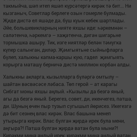
такмыйча, шәп итеп яшәп күрсәтергә кирәк тә бит... Ни
кызганыч, Советлар берлеге озын гомерле булмады.
Җиде дистә ел яшәде дә, буш куык кебек шартлады.
Әйе, большевикларның нияте яхшы иде: һәркемнән –
сәләтенчә, һәркемгә – хаҗәтенчә, дигән шигарьне
тормышка ашыру. Тик, изге ниятләр белән тәмугка
күпер салынган, диләр. Җәмгыятьне сыйныфларга
бүлеп, халыкны капма-каршы кую, гадел җәмгыять
корырга маташу берничә дистә миллион корбан алды.
Халыкны акларга, кызылларга бүләргә омтылу –
шайтан вәсвәсәсе ләбаса. Төп герой – ат карагы
Сибгат моны яхшы аңлый. «Кызылы да безгә яный,
агы да безгә яный. Берегез, совет, ди, икенчегез, патша,
ди. Шуның өчен пыр тузып сугышып йөрисез. Икегезгә
дә бит сезнең влас кирәк. Влас башына менеп
утырырга кирәк. Влас булган җирдә ирек була мени,
аңгыра?! Патша булган җирдә ватан була мыни?!
Кирәкми миңа андый ирек, кирәкми миңа андый ватан.