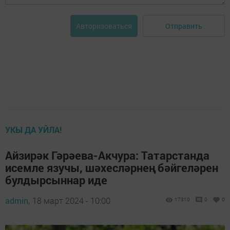
Отправить
Авторизоваться
УКЫ ДА УЙЛА!
Айзирәк Гәрәева-Акчура: Татарстанда
исемле язучы, шәхесләрнең бәйгеләрен
булдырсыннар иде
admin,
18 март 2024 - 10:00
17310
0
0