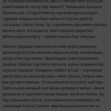
Бу сүзләрне көйләмәгән, авыз эченнән генә булса да
кабатламаган татар бар микән?! Тормышка ашырып
булмаса да, татарча белгән, аңлаганнарның күңел
түрендә әледән-әле баш калкыта торган дәртле,
сагышлы тойгы-теләк бу. Һәркемнең яшьлеккә кайтып
киләсе килә. Һичшиксез, әлеге җырны караклар
репертуарына кертү – режиссерның бер табышы.
Икенче пәрдәдә инде вакыйгалар куера, караклар
арасында булган кечкенә каршылыклар кискенләшә,
калку итеп күрсәтелә. Авылларда совет хакимияте
урнаша, байлар сөргенгә озатыла, күмәк хуҗалыклар
корыла башлый. Моңарчы һәйбәт атлар – юртаклар
урлап йөргән караклар өере, кибет басып, чүпрәк-чап­
рак урларга керешә. Тоткынлыктан котылып кайткан
Сибгатьнең мондый хәл белән килешәсе килми. Әмма
урлашырга гадәтләнгәннәр башка кәсепне белми. Бу
бер каршылык булса, угрыларның иң мәкерлесе, иң
тәкәббере булган Сәйхун өер башлыгына күптән үч