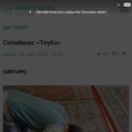
МӘДӘНИ ҖОМГА
16+
3
Автоматическое закрытие баннера через
Казан шәһәре
ШИГЪРИЯТ
Сөләйман: «Тәүбә»
admin,
18 март 2024 - 11:00
1664
0
0
(ШИГЫРЬ)