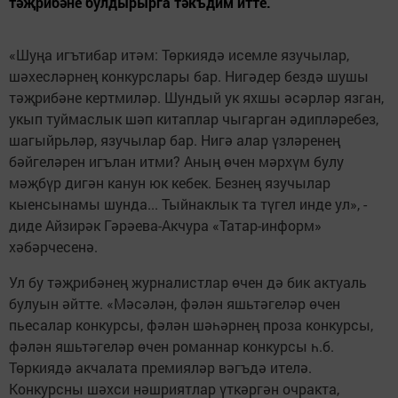
тәҗрибәне булдырырга тәкъдим итте.
«Шуңа игътибар итәм: Төркиядә исемле язучылар,
шәхесләрнең конкурслары бар. Нигәдер бездә шушы
тәҗрибәне кертмиләр. Шундый ук яхшы әсәрләр язган,
укып туймаслык шәп китаплар чыгарган әдипләребез,
шагыйрьләр, язучылар бар. Нигә алар үзләренең
бәйгеләрен игълан итми? Аның өчен мәрхүм булу
мәҗбүр дигән канун юк кебек. Безнең язучылар
кыенсынамы шунда... Тыйнаклык та түгел инде ул», -
диде Айзирәк Гәрәева-Акчура «Татар-информ»
хәбәрчесенә.
Ул бу тәҗрибәнең журналистлар өчен дә бик актуаль
булуын әйтте. «Мәсәлән, фәлән яшьтәгеләр өчен
пьесалар конкурсы, фәлән шәһәрнең проза конкурсы,
фәлән яшьтәгеләр өчен романнар конкурсы һ.б.
Төркиядә акчалата премияләр вәгъдә ителә.
Конкурсны шәхси нәшриятлар үткәргән очракта,