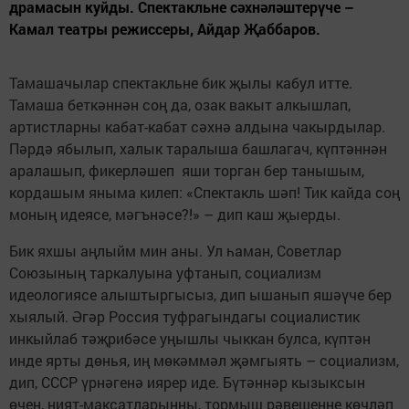
драмасын куйды. Спектакльне сәхнәләштерүче –
Камал театры режиссеры, Айдар Җаббаров.
Тамашачылар спектакльне бик җылы кабул итте.
Тамаша беткәннән соң да, озак вакыт алкышлап,
артистларны кабат-кабат сәхнә алдына чакырдылар.
Пәрдә ябылып, халык таралыша башлагач, күптәннән
аралашып, фикерләшеп яши торган бер танышым,
кордашым яныма килеп: «Спектакль шәп! Тик кайда соң
моның идеясе, мәгънәсе?!» – дип каш җыерды.
Бик яхшы аңлыйм мин аны. Ул һаман, Советлар
Союзының таркалуына уфтанып, социализм
идеологиясе алыштыргысыз, дип ышанып яшәүче бер
хыялый. Әгәр Россия туфрагындагы социалистик
инкыйлаб тәҗрибәсе уңышлы чыккан булса, күптән
инде ярты дөнья, иң мөкәммәл җәмгыять – социализм,
дип, СССР үрнәгенә иярер иде. Бүтәннәр кызыксын
өчен, ният-максатларыңны, тормыш рәвешеңне көчләп