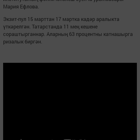
Мария Ефлова.
Экзит-пул 15 марттан 17 мартка кадәр аралыкта
үткәрелгән. Татарстанда 11 мең кешене
сораштырганнар. Аларның 63 процентны катнашырга
ризалык биргән.