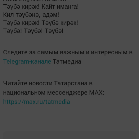
Тәүбә кирәк! Кайт иманга!
Кил тәүбәңә, адәм!
Тәүбә кирәк! Тәүбә кирәк!
Тәүбә! Тәүбә! Тәүбә!
Следите за самым важным и интересным в
Telegram-канале
Татмедиа
Читайте новости Татарстана в
национальном мессенджере MАХ:
https://max.ru/tatmedia