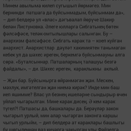
Минем авылыма килеп сугышып йөрмәгез. Мин
бернинди патшага да буйсынмадым, буйсынмам да»,
– дип белдерә ул «влас» дәгъвалап йөрүче Шакир
белән Листуновка. Әлеге юлларга Сибгатьнең бөтен
фәлсәфәсе, теләк-омтылышлары салынган. Бу –
анархизм фәлсәфәсе. Сибгать карак та – коеп куйган
анархист. Анархистлар дәүләт хакимиятен танымаган
кебек ул да шәхес иреген, беркемгә буйсынмауны алга
сөрә. «Буталсыннар. Патшаларның талашуы безгә
файдалы», – ди. Шәхес иреген, караклыкны аклый.
– Җан бар. Буйсынырга өйрәнмәгән җан. Мескен,
мәхлук, имгәтелгән җан ниемә кирәк? Инде мин баш
иеп яшимме? Влас ул безнең ишеләрне сындырыр өчен
уйлап чыгарылган. Мине карак дисең. Ә кем карак
түгел?! Патшасы да, башкалары да. Берәүләр закон
чыгарып урлый, мин алар чыгарган законга каршы
чыгып урлыйм, – дип белдерә ат караклары башлыгы
бу шөгыленнән ваз кичәргә чакырган улы Фәйзелгә.