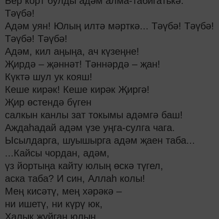
Бер корт булды адәм алма-табигатькә.
Тәүбә!
Адәм уян! Юлың илтә мәрткә... Тәүбә! Тәүбә!
Тәүбә! Тәүбә!
Адәм, кил аңыңа, ач күзеңне!
Җирдә – җәннәт! Тәннәрдә – җан!
Күктә шул ук кояш!
Кеше кирәк! Кеше кирәк Җиргә!
Җир өстендә бүген
салкын канлы зат токымы адәмгә баш!
Аждаһадай адәм үзе уңга-сулга чага.
Ысылдарга, шуышырга адәм җаен таба...
...Кайсы чордан, адәм,
үз йортыңа кайту юлың өскә түгел,
аска таба? И син, Аллаһ колы!
Мең кисәтү, мең хәрәкә –
ни ишетү, ни күрү юк,
Халык җуйган юлын...