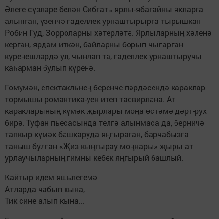
Әлеге сүзләре белән Сибгать ярлы-ябагайны якларга
алынган, үзенчә гаделлек урнаштырыр­га тырышкан
Робин Гуд, Зорроларны хәтерләтә. Ярлыларның хәленә
кергән, ярдәм иткән, байларны борып чыгарган
күренешләрдә ул, чынлап та, гаделлек урнаштыручы
каһарман булып күренә.
Гомумән, спектакльнең беренче пәрдәсендә караклар
тормышы романтика-уен итеп тасвирлана. Ат
каракларының күмәк җырлары моңа өстәмә дәрт-рух
бирә. Туфан пьесасында телгә алынмаса да, берничә
тапкыр күмәк башкаруда яңгыраган, барчабызга
таныш булган «Җиз кыңгырау моңнары» җыры ат
урлаучыларның гимны кебек яңгырый башлый.
Кайтыр идем яшьлегемә
Атларда чабып кына,
Тик сине алып кына...