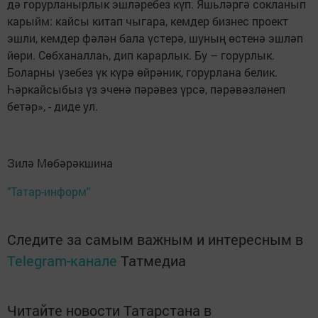
дә горурланырлык эшләребез күп. Яшьләргә сокланып
карыйм: кайсы китап чыгара, кемдер бизнес проект
эшли, кемдер фәлән бала үстерә, шуның өстенә эшләп
йөри. Сөбханаллаһ, дип карарлык. Бу – горурлык.
Боларны үзебез үк күрә өйрәник, горурлана белик.
Һәркайсыбыз үз эченә пәрәвез үрсә, пәрәвәзләнеп
бетәр», - диде ул.
Зилә Мөбәрәкшина
"Татар-информ"
Следите за самым важным и интересным в
Telegram-канале
Татмедиа
Читайте новости Татарстана в