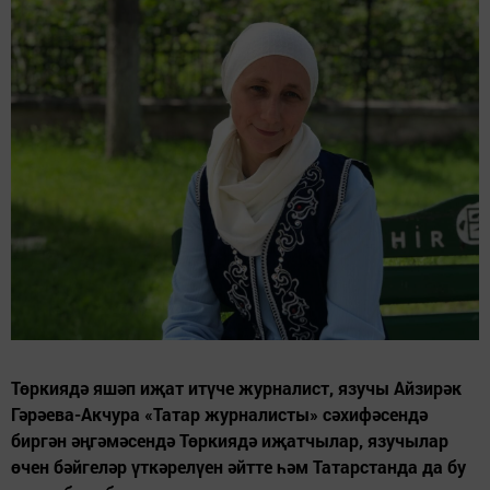
Төркиядә яшәп иҗат итүче журналист, язучы Айзирәк
Гәрәева-Акчура «Татар журналисты» сәхифәсендә
биргән әңгәмәсендә Төркиядә иҗатчылар, язучылар
өчен бәйгеләр үткәрелүен әйтте һәм Татарстанда да бу