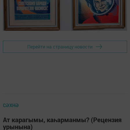
Перейти на страницу новости
СӘХНӘ
Ат карагымы, каһарманмы? (Рецензия
урынына)