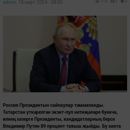
admin,
18 март 2024 - 09:00
1112
0
0
Россия Президентын сайлаулар тәмамланды.
Татарстан үткәрелгән экзит-пул нәтиҗәләре буенча,
илнең хәзерге Президенты, кандидатларның берсе
Владимир Путин 89 процент тавыш җыйды. Бу хакта