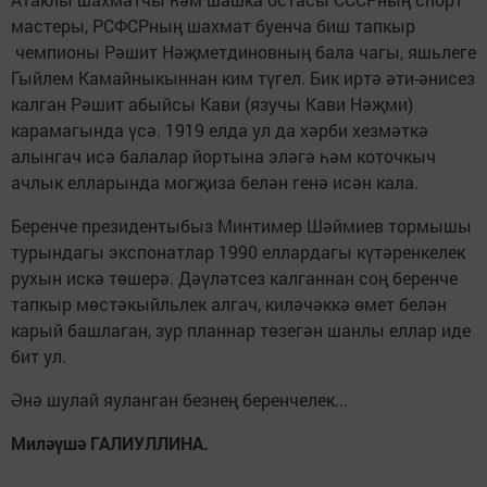
мастеры, РСФСРның шахмат буенча биш тапкыр
чемпионы Рәшит Нәҗметдиновның бала чагы, яшьлеге
Гыйлем Камайныкыннан ким түгел. Бик иртә әти-әнисез
калган Рәшит абыйсы Кави (язучы Кави Нәҗми)
карамагында үсә. 1919 елда ул да хәрби хезмәткә
алынгач исә балалар йортына эләгә һәм коточкыч
ачлык елларында могҗиза белән генә исән кала.
Беренче президентыбыз Минтимер Шәймиев тормышы
турындагы экспонатлар 1990 еллардагы күтәренкелек
рухын искә төшерә. Дәүләтсез калганнан соң беренче
тапкыр мөстәкыйльлек алгач, киләчәккә өмет белән
карый башлаган, зур планнар төзегән шанлы еллар иде
бит ул.
Әнә шулай яуланган безнең беренчелек...
Миләүшә ГАЛИУЛЛИНА.