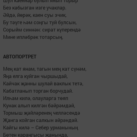
Шул каеннар булып янып торыр
Без кабызган изге учаклар.
Әйдә, йөрәк, каен суы эчик,
Бу тәүге һәм соңгы туй булсын,
Сорыйм синнән: сират күперендә
Мине ипләбрәк тотарсың.
АВТОПОРТРЕТ
Мең кат янам, тагын мең кат сүнәм,
Яңа елга куйган чыршыдай,
Кайчак җанны шулай ваклык тетә,
Кабатланып торган борчудай.
Илһам килә, олауларга төяп
Кунак алып килгән бәйрәмдәй,
Тормыш җәйләренең челләсендә
Җанга койган салкын әйрәндәй.
Кайгы килә – Себер урманының
Бөтен караңгысы җанында,