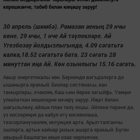
керешкәнче, табиб белән киңәшү зарур!
30 апрель (шимбә). Рамазан аеның 29 нчы
көне. 29 нчы, 1 нче Ай тәүлекләре. Ай
Үгезбозау йолдызлыгында, 4.09 сәгатьтә
калка,18.52 сәгатьтә бата. 23 сәгать 28
минуттан яңа Ай. Көн озынлыгы 15.16 сәгать.
Авыр энергетикалы көн. Бернинди вәгъ­дәләргә дә
ышанырга ярамый. Бизләр системасы, кан
тамырлары, эчәклек, баш һәм йөрәк зәгыйфь. Үзеңне
үпкәләткән кешеләрне кичерү зарур. Иҗат белән
шөгыльләнү, айлык план төзү яхшы. Әйләнә-тирәне дә,
үз хисләреңне дә кабул итү кискенләшә,
тәэсирләнүчәнлек, интуиция арта. Арып-талганчы
эшләргә, артык кайнар ризык ашарга ярамый. Бүген
авырый башлаган кеше озак чирләячәк.