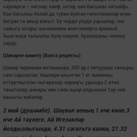
һәрнәрсә – хисләр, кәеф, хәтер, кан басымы зәгыйфь.
Кан басымы болай да түбән булган гипотониклар өчен
бигрәк тә авыр вакыт. Бу чорда укуда уңышлар, тиз
савыгу, югары эшчәнлеккә өметләнергә ярамый.
Ашаганда талымлы булу хәерле. Аралашуны чикләү
зарур.
Шикәрне киметү (Ванга рецепты)
Шикәр чиреннән интеккәндә, 300 әр г петрушка тамыры
һәм сарымсак, төшләре алынган 1 кг лимонны
иттарткычтан чыгаралар, караңгы урында 2 атна
төнәтәләр, аннары көн саен ашар алдыннан 1әр чәй
кашыгы кабалар.
2 май (дүшәмбе). Шәүвәл аеның 1 нче көне.3
нче Ай тәүлеге. Ай Игезәкләр
йолдызлыгында, 4.31 сәгатьтә калка, 21.32