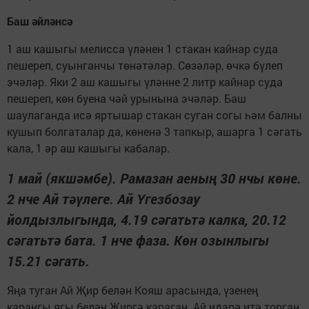
Баш әйләнсә
1 аш кашыгы мелисса үләнен 1 стакан кайнар суда
пешереп, суынганчы төнәтәләр. Сөзәләр, өчкә бүлеп
эчәләр. Яки 2 аш кашыгы үләнне 2 литр кайнар суда
пешереп, көн буена чәй урынына эчәләр. Баш
шаулаганда исә яртышар стакан суган согы һәм балны
кушып болгаталар да, көненә 3 тапкыр, ашарга 1 сәгать
кала, 1 әр аш кашыгы кабалар.
1 май (якшәмбе). Рамазан аеның 30 нчы көне.
2 нче Ай тәүлеге. Ай Үгезбозау
йолдызлыгында, 4.19 сәгатьтә калка, 20.12
сәгатьтә бата. 1 нче фаза. Көн озынлыгы
15.21 сәгать.
Яңа туган Ай Җир белән Кояш арасында, үзенең
караңгы ягы белән Җиргә караган. Ай идарә итә торган