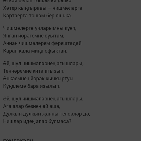
Әткәй белән төшәм киңәшкә.
Хәтер кыңгыравы – чишмәләргә
Картаерга төшәм бер яшькә.
Чишмәләргә учларымны куеп,
Янган йөрәгемне суытам,
Аннан чишмәләрем фәрештәдәй
Карап кала миңа офыктан.
Әй, шул чишмәләрнең агышлары,
Төннәремне китә агызып,
Әнкәемнең йөрәк кычкыртуы
Күңелемә бара язылып.
Әй, шул чишмәләрнең агышлары,
Ага алар безнең өй аша,
Дулкын-дулкын җанны телсәләр дә,
Нишләр идең алар булмаса?