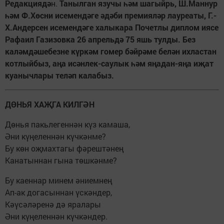
Редакциядә
н.
Танылган язучы һәм шагыйрь, Ш.Маннур
һәм Ф.Хөсни исемендәге әдәби премияләр лауреаты, Г.-
Х.Андерсен исемендәге халыкара Почетлы диплом иясе
Рафаил Газизовка 26 апрельдә 75 яшь тулды. Без
каләмдәшебезне күркәм гомер бәйрәме белән ихластан
котлыйбыз, аңа исәнлек-саулык һәм яңадан-яңа иҗат
куанычлары теләп калабыз.
ДӨНЬЯ ХАҖГА КИЛГӘН
Дөнья пакьлегеннән күз камаша,
Әни күңеленнән күчкәнме?
Бу көн оҗмахтагы фәрештәнең
Канатыннан гына төшкәнме?
Бу каеннар минем әниемнең
Ап-ак догасыннан үскәндер,
Кәүсәләренә дә яралары
Әни күңеленнән күчкәндер.