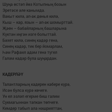
Шуңа өстәп йөз Котыпның бозын
Эретәсе әле канымда.
Вакыт килә, ап-ак дөнья килә,
Кыш – кар, язын – ап-ак шомырттай.
Җәен – бабайларның башларына
Күктән иңгән изге болыттай.
Бәхет килә, синең кадәр генә,
Синең кадәр, тик бер йомарлам,
Һәм Рафаил адәм генә түгел
Галәм кадәр була шуңардан.
КАДЕРЛӘҮ
Талантларның кадерен кабере күрә,
Исән булса күрә көчеге.
Ун ел эзләп егерме биш галим
Сукмагыннан тапкан төпчеге.
Кемдер табып ала нәшрияттан,