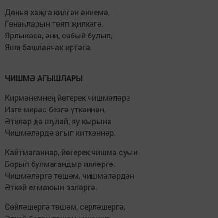
Дөнья хаҗга килгән әниемә,
Гөнаһларын төяп җилкәгә.
Ярлыкаса, әни, сабый булып,
Яши башлаячак иртәгә.
ЧИШМӘ АГЫШЛАРЫ
Кирмәнемнең йөгерек чишмәләре
Изге мирас безгә үткәннән,
Әтиләр дә шулай, яу кырына
Чишмәләрдә агып киткәннәр.
Кайтмаганнар, йөгерек чишмә суын
Борып булмагандыр илләргә.
Чишмәләргә төшәм, чишмәләрдән
Әткәй елмаюын эзләргә.
Сөйләшергә төшәм, серләшергә,