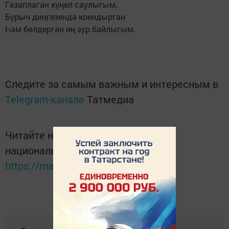
Газаплаган күңел саулыгым,
Бурыч диңгезендә коендырган
Һәм бөлдергән иң зур байлыгым.
Следите за самым важным и интересным в
Telegram-канале
Татмедиа
Читайте новости Татарстана в
национальном мессенджере MАХ:
https://max.ru/tatmedia