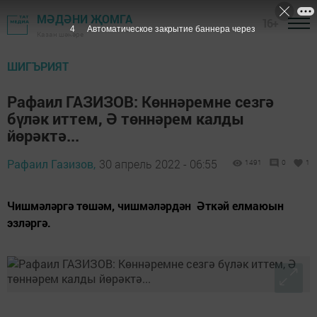
МӘДӘНИ ҖОМГА
16+
3
Автоматическое закрытие баннера через
Казан шәһәре
ШИГЪРИЯТ
Рафаил ГАЗИЗОВ: Көннәремне сезгә
бүләк иттем, Ә төннәрем калды
йөрәктә...
Рафаил Газизов,
30 апрель 2022 - 06:55
1491
0
1
Чишмәләргә төшәм, чишмәләрдән Әткәй елмаюын
эзләргә.