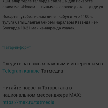
яши, алар төрле телләрдә сөйләшә, дип искәртте
сәясәтче. «Ислам – тынычлык сөюче дин», – диде ул.
Искәртеп үтәбез, ислам динен кабул итүгә 1100 ел
тулуга багышланган бәйрәм чаралары Казанда һәм
Болгарда 19-21 май көннәрендә узачак.
"Татар-информ"
Следите за самым важным и интересным в
Telegram-канале
Татмедиа
Читайте новости Татарстана в
национальном мессенджере MАХ:
https://max.ru/tatmedia