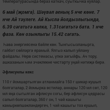
температурасында бераз каткач, суыткычка куялар.
6 май (җомга). Шәүвәл аеның 5 нче көне. 7
нче Ай тәүлеге. Ай Кысла йолдызлыгында,
6.39 сәгатьтә калка, 1.31сәгатьтә бата. 1 нче
фаза. Көн озынлыгы 15.42 сәгать.
Һава энергиясенә бәйле көн. Тынгысызланырга,
гайбәт сөйләргә ярамый. Ялгыз калып уйлану
файдалы. Нерв системасы, үпкә зәгыйфь. Ач тору,
ашказанын һәм эчәклекне чистарту уңай нәтиҗә бирә.
Әфлисунлы кекс
110 г йомшартылган атланмайга 150 г шикәр кушып
болгаталар, 2 йомырка өстиләр, аннары 120 мл сөт, 120
мл яңа сыгылган әфлисун согы, бер әфлисун цедрасы
салып болгаталар, 360 г он, 1 чәй кашыгы
камыркөпшәкләндергеч, 1 чәй кашыгы тоз кушып,