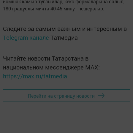
йомшак камыр туглыйлар, кекс формаларына салып,
180 градуслы мичтә 40-45 минут пешерәләр.
Следите за самым важным и интересным в
Telegram-канале
Татмедиа
Читайте новости Татарстана в
национальном мессенджере MАХ:
https://max.ru/tatmedia
Перейти на страницу новости