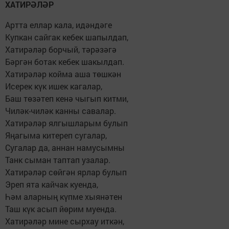
ХАТИРӘЛӘР
Артта еллар кала, идәндәге
Купкан сайгак кебек шапылдап,
Хатирәләр борчый, тәрәзәгә
Бәргән ботак кебек шакылдап.
Хатирәләр койма аша төшкән
Исерек күк ишек кагалар,
Баш төзәтеп кенә чыгып китми,
Чиләк-чиләк канны савалар.
Хатирәләр ялгышларым булып
Яңагыма китереп сугалар,
Сугалар да, аннан намусымны
Танк сыман таптап узалар.
Хатирәләр сөйгән ярлар булып
Эреп ята кайчак куенда,
Һәм аларның күпме хыянәтен
Таш күк асып йөрим муенда.
Хатирәләр мине сырхау иткән,