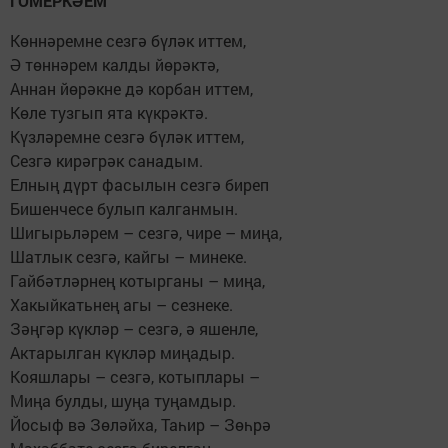
ГОМЕРКӘЕМ
Көннәремне сезгә бүләк иттем,
Ә төннәрем калды йөрәктә,
Аннан йөрәкне дә корбан иттем,
Көле тузгып ята күкрәктә.
Күзләремне сезгә бүләк иттем,
Сезгә кирәгрәк санадым.
Елның дүрт фасылын сезгә биреп
Бишенчесе булып калганмын.
Шигырьләрем – сезгә, чире – миңа,
Шатлык сезгә, кайгы – минеке.
Гайбәтләрнең котырганы – миңа,
Хакыйкатьнең агы – сезнеке.
Зәңгәр күкләр – сезгә, ә яшенле,
Актарылган күкләр миңадыр.
Кояшлары – сезгә, котыплары –
Миңа булды, шуңа туңамдыр.
Йосыф вә Зөләйха, Таһир – Зөһрә