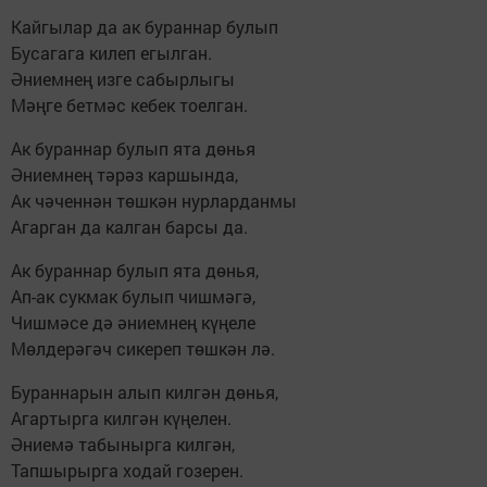
Кайгылар да ак бураннар булып
Бусагага килеп егылган.
Әниемнең изге сабырлыгы
Мәңге бетмәс кебек тоелган.
Ак бураннар булып ята дөнья
Әниемнең тәрәз каршында,
Ак чәченнән төшкән нурларданмы
Агарган да калган барсы да.
Ак бураннар булып ята дөнья,
Ап-ак сукмак булып чишмәгә,
Чишмәсе дә әниемнең күңеле
Мөлдерәгәч сикереп төшкән лә.
Бураннарын алып килгән дөнья,
Агартырга килгән күңелен.
Әниемә табынырга килгән,
Тапшырырга ходай гозерен.