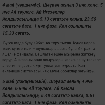
4 май (чәршәмбе). Шәүвәл аеның 3 нче көне. 5
нче Ай тәүлеге. Ай Игезәкләр
йолдызлыгында,5.13 сәгатьтә калка, 23.56
сәгатьтә бата. 1 нче фаза. Көн озынлыгы
15.33 сәгать.
Бүген юлда булу әйбәт. Ач тору тыела. Күңел нәрсә
тели, күпме тели – шулкадәр ашарга була, бигрәк тә
яшелчә файдалы. Башлаган эшне ахырына җиткезү
зарур. Ашказаны-эчәк авырулары кискенләшү тискәре
энергиянең артык күп туплануын күрсәтә. Кан
әйләнеше системасы, ияк, муен, бронхлар зәгыйфь.
5 май (пәнҗешәмбе). Шәүвәл аеның 4 нче
көне. 6 нчы Ай тәүлеге. Ай Кысла
йолдызлыгында, 5.49 сәгатьтә калка, 0.51
сәгатьтә бата. 1 нче фаза. Көн озынлыгы