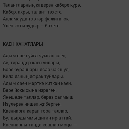
Талантларның кадерен кабере күрә,
Кабер, ахры, талант тәхете,
Аңламаудан хәтәр фаҗига юк,
Үлеп котылудыр – бәхете.
КАЕН КАНАТЛАРЫ
Адым саен уйга чумган каен,
Ай, тирәндер каен уйлары,
Бөре бураннары ясар чак шул,
Килә язның яфрак туйлары.
Адым саен мәрткә киткән каен,
Бөре йокысына изрәгән,
Янәшәдә таллар, бераз салмыш,
Изүләрен чишеп җибәргән.
Каеннарга карап тора таллар,
Булдырдыммы дигән ир-аттай,
Каеннарны таңда кошлар моңы –