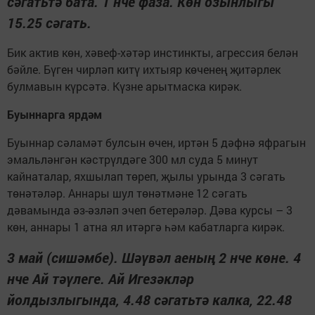
сәгатьтә бата. 1 нче фаза. Көн озынлыгы
15.25 сәгать.
Бик актив көн, хәвеф-хәтәр инстинкты, агрессия белән
бәйле. Бүген чирләп китү ихтыяр көченең җитәрлек
булмавын күрсәтә. Күзне арытмаска кирәк.
Буыннарга ярдәм
Буыннар сәламәт булсын өчен, иртән 5 дәфнә яфрагын
эмальләнгән кәстрүлдәге 300 мл суда 5 минут
кайнаталар, яхшылап төреп, җылы урында 3 сәгать
төнәтәләр. Аннары шул төнәтмәне 12 сәгать
дәвамында әз-әзләп эчеп бетерәләр. Дәва курсы – 3
көн, аннары 1 атна ял итәргә һәм кабатларга кирәк.
3 май (сишәмбе). Шәүвәл аеның 2 нче көне. 4
нче Ай тәүлеге. Ай Игезәкләр
йолдызлыгында, 4.48 сәгатьтә калка, 22.48