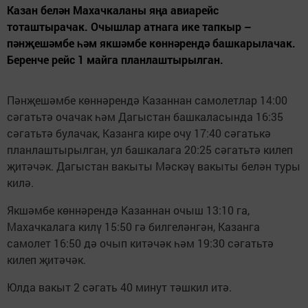
Казан белән Махачкаланы яңа авиарейс
тоташтырачак. Очышлар атнага ике тапкыр –
пәнҗешәмбе һәм якшәмбе көннәрендә башкарылачак.
Беренче рейс 1 майга планлаштырылган.
Пәнҗешәмбе көннәрендә Казаннан самолетлар 14:00
сәгатьтә очачак һәм Дагыстан башкаласында 16:35
сәгатьтә булачак, Казанга кире очу 17:40 сәгатькә
планлаштырылган, ул башкалага 20:25 сәгатьтә килеп
җитәчәк. Дагыстан вакыты Мәскәү вакыты белән туры
килә.
Якшәмбе көннәрендә Казаннан очыш 13:10 га,
Махачкалага килү 15:50 гә билгеләнгән, Казанга
самолет 16:50 дә очып китәчәк һәм 19:30 сәгатьтә
килеп җитәчәк.
Юлда вакыт 2 сәгать 40 минут тәшкил итә.