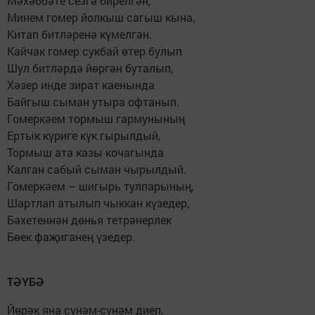
Мәхәббәте сезгә бирелгән,
Минем гомер йолкыш сагыш кына,
Китап битләренә күмелгән.
Кайчак гомер сукбай өтер булып
Шул битләрдә йөргән буталып,
Хәзер инде зират каенында
Байгыш сыман утыра офтанып.
Гомеркәем тормыш гармунының
Ертык күриге күк гырылдый,
Тормыш ата казы кочагында
Калган сабый сыман чырылдый.
Гомеркәем – шигырь тулпарының,
Шартлап атылып чыккан күзедер,
Бәхетеннән дөнья тетрәнерлек
Бөек фаҗиганең үзедер.
ТӘҮБӘ
Йөрәк яна сүнәм-сүнәм диеп,