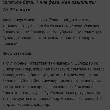
сәгатьтә бата. 1 нче фаза. Көн озынлыгы
15.29 сәгать.
Авыр энергетикалы көн. Теләсә нинди элемтә,
танышулар, күмәк эш бүген кыен кичерелә. Озаграк
йоклау хәерле. Тәмлерәк һәм күбрәк ашау теләге зур
булса да, чаманы югалтмаска кирәк. Ач торырга
ярамый.
Инсульттан соң
1 кг лимонны иттарткычтан чыгарып, шулкадәр үк
шикәр кушалар, яхшылап болгатып, суыткычта пыяла
банкада саклыйлар. Һәр иртәне 1 бүлем сарымсак
белән ашыйлар. Яисә икешәр лимон һәм әфлисунны
иттарткычтан чыгарып, 2 аш кашыгы бал кушып
болгаталар да, тәүлек буе бүлмә температурасында
тоткач, суыткычта саклыйлар. Көненә 2-3 тапкыр 1-2
шәр аш кашыгы кабалар.