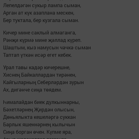
Лепелдәгән сукыр лампа сыман,
Арган ат күк азаплана мескен,
Бер туктала, бер кузгала сыман.
Кичер мине саклый алмаганга,
Рәнҗи күрмә мине җәллад күреп.
Шаштым, кыз намусын чәчкә сыман
Таптап үткән исәр егет кебек.
Урал тавы кадәр кичерешне,
Хиснең Байкаллардан тирәнен,
Кайгыларның Себерләрдән зурын
Ах, дигәнче сиңа төядем.
Һималайдан биек дулкыннарны,
Бәхетләрнең Җирдән олысын,
Дөньялыкта кешеләргә суккан
Барлык яшеннәрнең кылычын
Сиңа борган өчен. Күпме яра,