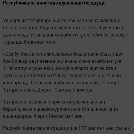
Республикасы киче»ндә шулай дип белдерде.
Ул барлык татарларны изге Рамазан ае тәмамлану
белән котлады. Алда бөек бәйрәм – Идел буе Болгар
дәүләтендә ислам динен кабул итүнең юбилее көтелүе
турында билгеләп үтте.
«Без бу бөек миссияне лаеклы башкарачакбыз. Идел
буе Болгар дәүләтендә исламны ирекле кабул итүгә
1100 ел тулу уңаеннан без кунакларга җитмештән
артык чара тәкъдим итәбез, кунаклар 19, 20, 21 май
көннәрендә безнең республикага киләчәк», – диде
Татарстанның Дәүләт Советы спикеры.
Татарстанга килгән һәркем җирле халыкның
бердәмлектә яшәвен күрәчәк һәм тоя алачак, дип
ышандырды Фәрит Мөхәммәтшин.
Республикада төрле традицияле 173 милләт һәм халык