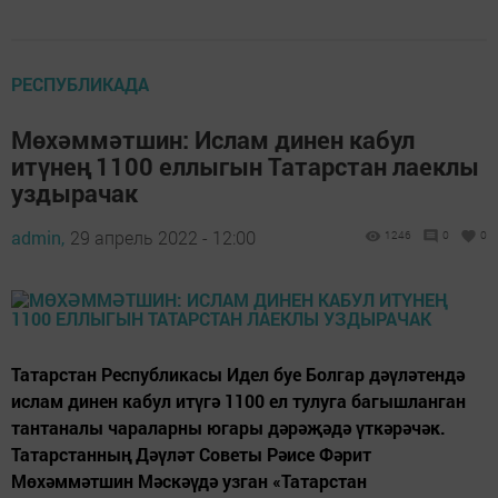
РЕСПУБЛИКАДА
Мөхәммәтшин: Ислам динен кабул
итүнең 1100 еллыгын Татарстан лаеклы
уздырачак
admin,
29 апрель 2022 - 12:00
1246
0
0
Татарстан Республикасы Идел буе Болгар дәүләтендә
ислам динен кабул итүгә 1100 ел тулуга багышланган
тантаналы чараларны югары дәрәҗәдә үткәрәчәк.
Татарстанның Дәүләт Советы Рәисе Фәрит
Мөхәммәтшин Мәскәүдә узган «Татарстан