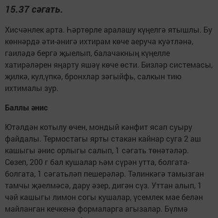
15.37 сәгать.
Хисчәнлек арта. Һәртөрле аралашу күңелгә ятышлы. Бу
көннәрдә әти-әнигә ихтирам көче аеруча куәтләнә,
гаиләдә бергә җыелып, балачакның күңелле
хатирәләрен яңарту яшәү көче өсти. Бизләр системасы,
җилкә, кул,үпкә, бронхлар зәгыйфь, салкын тию
ихтималы зур.
Баллы әнис
Ютәлдән котылу өчен, мондый кәнфит ясап суыру
файдалы. Термостагы ярты стакан кайнар суга 2 аш
кашыгы әнис орлыгы салып, 1 сәгать төнәтәләр.
Сөзеп, 200 г бал кушалар һәм сүрән утта, болгата-
болгата, 1 сәгатьләп пешерәләр. Тәлинкәгә тамызган
тамчы җәелмәсә, дару әзер, дигән сүз. Уттан алып, 1
чәй кашыгы лимон согы кушалар, үсемлек мае белән
майланган кечкенә формаларга агызалар. Бүлмә