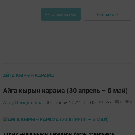
Отправить
Авторизоваться
АЙГА КЫРЫН КАРАМА
Айга кырын карама (30 апрель – 6 май)
Алсу Зәйдуллина,
30 апрель 2022 - 06:00
1338
0
0
Халык медицинасы чаралары белән дәвалануга