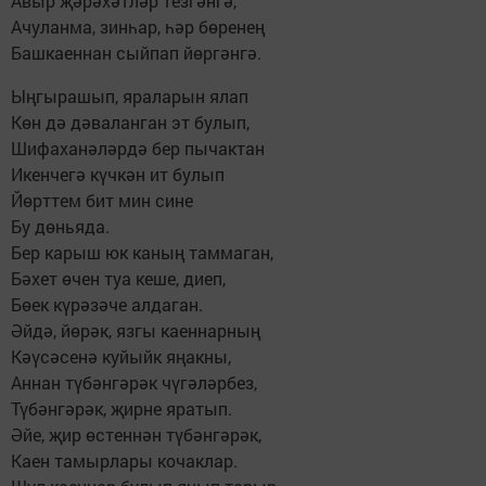
Авыр җәрәхәтләр тезгәнгә,
Ачуланма, зинһар, һәр бөренең
Башкаеннан сыйпап йөргәнгә.
Ыңгырашып, яраларын ялап
Көн дә дәваланган эт булып,
Шифаханәләрдә бер пычактан
Икенчегә күчкән ит булып
Йөрттем бит мин сине
Бу дөньяда.
Бер карыш юк каның таммаган,
Бәхет өчен туа кеше, диеп,
Бөек күрәзәче алдаган.
Әйдә, йөрәк, язгы каеннарның
Кәүсәсенә куйыйк яңакны,
Аннан түбәнгәрәк чүгәләрбез,
Түбәнгәрәк, җирне яратып.
Әйе, җир өстеннән түбәнгәрәк,
Каен тамырлары кочаклар.