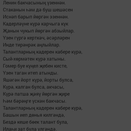
Ленин бакчасының үзеннән.
Стаканын һәм дә буш шешәсен
Иснәп барып йөргән эзеннән.
Кадерләүне күрә карчыга күк
Җанын чукып йөргән абзыйлар.
Үзен гүргә керткәч, әсәрләрен
Инде тирәнрәк аңлыйлар.
Талантларның кадерен кабере күрә,
Сый-хөрмәтен күрә хатыны.
Гомер буе күңел җебен кисте,
Үзен таган итеп атынды.
Яшәгән йорт күрә, йорты булса,
Күрә, калган булса, акчасы,
Күрә патша җәяү йөргән җире
Һәм бәрәңге үскән бакчасы.
Талантларның кадерен кабере күрә,
Башын иеп дөнья килгәндә,
Бездә кеше бөек талант була,
Илаһи зат була үлгәндә.