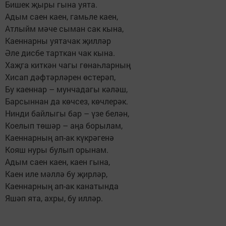
Бишек җыры гына уята.
Адым саен каен, гамьле каен,
Атлыйм мәче сыман сак кына,
Каеннарны уятачак җилләр
Әле дисбе тарткан чак кына.
Хаҗга киткән чагы гөнаһларның
Хисап дәфтәрләрен өстерәп,
Бу каеннар – мунчадагы кәләш,
Барсыннан да көчсез, көчлерәк.
Нинди байлыгы бар – үзе белән,
Коелып төшәр – аңа борылам,
Каеннарның ап-ак күкрәгенә
Кояш нуры булып орынам.
Адым саен каен, каен гына,
Каен иле мәллә бу җирләр,
Каеннарның ап-ак канатында
Яшәп ята, ахры, бу илләр.