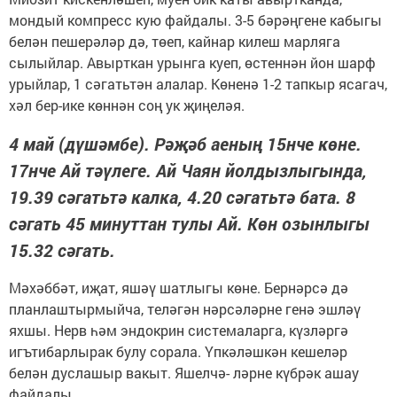
мондый компресс кую файдалы. 3-5 бәрәңгене кабыгы
белән пешерәләр дә, төеп, кайнар килеш марляга
сылыйлар. Авырткан урынга куеп, өстеннән йон шарф
урыйлар, 1 сәгатьтән алалар. Көненә 1-2 тапкыр ясагач,
хәл бер-ике көннән соң ук җиңеләя.
4 май (дүшәмбе). Рәҗәб аеның 15нче көне.
17нче Ай тәүлеге. Ай Чаян йолдызлыгында,
19.39 сәгатьтә калка, 4.20 сәгатьтә бата. 8
сәгать 45 минуттан тулы Ай. Көн озынлыгы
15.32 сәгать.
Мәхәббәт, иҗат, яшәү шатлыгы көне. Бернәрсә дә
планлаштырмыйча, теләгән нәрсәләрне генә эшләү
яхшы. Нерв һәм эндокрин системаларга, күзләргә
игътибарлырак булу сорала. Үпкәләшкән кешеләр
белән дуслашыр вакыт. Яшелчә- ләрне күбрәк ашау
файдалы.