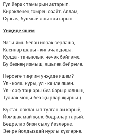
Гүя йөрәк тамырын актарып.
Кирәкленең гомрен озайт, Аллам,
Сүнгәч, булмый аны кайтарып.
Унҗиде яшем
Язгы ямь белән йөрәк серләшә,
Каеннар шавы - киләчәк дәшә.
Кулда - таныклык, чәчәк бәйләме,
Бу безнең язмыш, яшьлек бәйрәме.
Нәрсәгә тиңлим унҗиде яшем?
Ул - кояш нуры, ул - көчле яшен.
Ул - саф таңнары без барыр юлның,
Туачак моңы без җырлар җырның.
Күктән сокланып тулган ай карый,
Йомшак май җиле бөдрәләр тарый.
Бөдрәләр бизи сылу йөзләрне,
Зөһрә йолдыздай нурлы күзләрне.