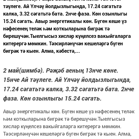
тәүлеге. Ай Үлчәү йолдызлыгында, 17.24 сәгатьтә
калка, 3.32 сәгатьтә бата. 2нче фаза. Көн озынлыгы
15.24 сәгать. Авыр энергетикалы көн. Бүген кеше үз
нәфесенең теләк һәм коткыларына бигрәк тә
бирешүчән.Тыелгысыз хисләр күңелсез вакыйгаларга
китерергә мөмкин. Тәэсирләнүчән кешеләргә бүген
бигрәк тә кыен. Алма, кәбестә,...
2 май(шимбә). Рәҗәб аеның 13нче көне.
15нче Ай тәүлеге. Ай Үлчәү йолдызлыгында,
17.24 сәгатьтә калка, 3.32 сәгатьтә бата. 2нче
фаза. Көн озынлыгы 15.24 сәгать.
Авыр энергетикалы көн. Бүген кеше үз нәфесенең теләк
һәм коткыларына бигрәк тә бирешүчән.Тыелгысыз
хисләр күңелсез вакыйгаларга китерергә мөмкин.
Тәэсирләнүчән кешеләргә бүген бигрәк тә кыен. Алма,