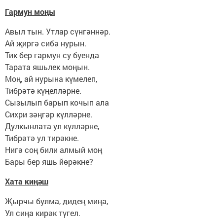
Гармун моңы
Авыл тын. Утлар сүнгәннәр.
Ай җиргә сибә нурын.
Тик бер гармун су буенда
Тарата яшьлек моңын.
Моң, ай нурына күмелеп,
Тибрәтә күңелләрне.
Сызылып барып кочып ала
Сихри зәңгәр күлләрне.
Дулкынлата ул күлләрне,
Тибрәтә ул тирәкне.
Нигә соң били алмый моң
Бары бер яшь йөрәкне?
Хата киңәш
Җырчы булма, дидең миңа,
Ул сиңа кирәк түгел.