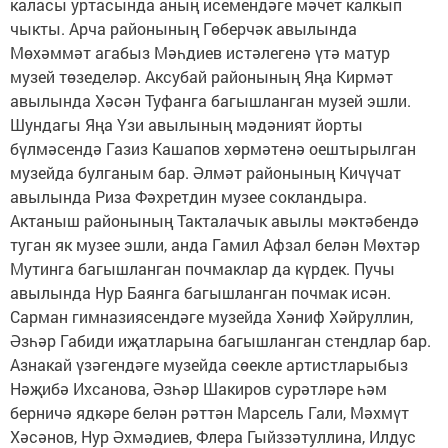
каласы уртасында аның исемендәге мәчет калкып
чыкты. Арча районының Гөберчәк авылында
Мөхәммәт агабыз Мәһдиев истәлегенә үтә матур
музей төзеделәр. Аксубай районының Яңа Кирмәт
авылында Хәсән Туфанга багышланган музей эшли.
Шундагы Яңа Үзи авылының мәдәният йорты
бүлмәсендә Газиз Кашапов хөрмәтенә оештырылган
музейда булганым бар. Әлмәт районының Кичүчат
авылында Риза Фәхретдин музее сокландыра.
Актаныш районының Такталачык авылы мәктәбендә
туган як музее эшли, анда Гамил Афзал белән Мөхтәр
Мутинга багышланган почмаклар да күрдек. Пучы
авылында Нур Баянга багышланган почмак исән.
Сарман гимназиясендәге музейда Хәниф Хәйруллин,
Әзһәр Габиди иҗатларына багышланган стендлар бар.
Азнакай үзәгендәге музейда сөекле артистларыбыз
Нәҗибә Ихсанова, Әзһәр Шакиров сурәтләре һәм
берничә ядкәре белән рәттән Марсель Гали, Мәхмүт
Хәсәнов, Нур Әхмәдиев, Флера Гыйззәтуллина, Илдус