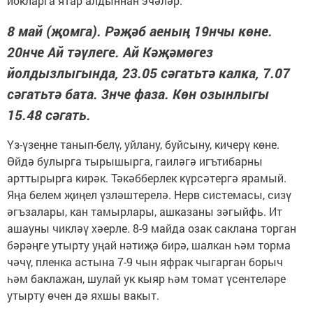
йокларга ятар алдыннан эчәләр.
8 май (җомга). Рәҗәб аеның 19нчы көне.
20нче Ай тәүлеге. Ай Кәҗәмөгез
йолдызлыгында, 23.05 сәгатьтә калка, 7.07
сәгатьтә бата. 3нче фаза. Көн озынлыгы
15.48 сәгать.
Үз-үзеңне танып-белү, уйлану, буйсыну, кичерү көне.
Өйдә булырга тырышырга, гаиләгә игътибарны
арттырырга кирәк. Тәкәбберлек күрсәтергә ярамый.
Яңа белем җиңел үзләштерелә. Нерв системасы, сизү
әгъзалары, кан тамырлары, ашказаны зәгыйфь. Ит
ашауны чикләү хәерле. 8-9 майда озак саклана торган
бәрәңге утырту уңай нәтиҗә бирә, шалкан һәм торма
чәчү, пленка астына 7-9 чын яфрак чыгарган борыч
һәм баклажан, шулай ук кыяр һәм томат үсентеләре
утырту өчен дә яхшы вакыт.