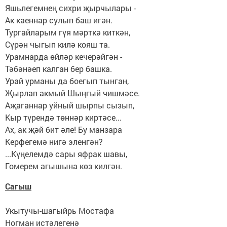
Яшьлегемнең сихри җырчылары -
Ак каеннар сулып баш игән.
Тургайларым гүя мәрткә киткән,
Сүрән чыгып килә кояш та.
Урамнарда өйләр кечерәйгән -
Тәбәнәеп калган бер башка.
Урай урманы да боегып тынган,
Җырлап акмый Шыңгый чишмәсе.
Аҗаганнар уйный шырпы сызып,
Кыр түрендә төннәр киртәсе...
Ах, ак җәй бит әле! Бу манзара
Керфегемә нигә эленгән?
...Күңелемдә сары яфрак шавы,
Гомерем агышына көз килгән.
Сагыш
Укытучы-шагыйрь Мостафа
Ногман истәлегенә