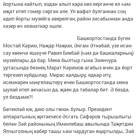
йортына кайтып, яздан алып кара көз кергәнче ял һәм
иҗат итеп гомер сөргән әле. Ул вафат булганнан соң
әдип йорты музейга әверелгән, район хисабыннан анда
хәзер өч хезмәткәр эшли.
Башкортостанда бүген
Мостай Кәрим, Наҗар Нәҗми, Әнгам Әтнәбай, үзе исән-
сау көенчә яшәүче Равил Бикбай (һәм дә башкаларның)
музейлары да бар. Менә былтыр гына Зиянчура
уртасында безнең Марат Кәримов агабыз өчен дә йорт
тергезеп куйдылар. Мирас калдыру, ядкәр итү,
исемнәрен мәңгеләштерү өчен Башкортостанда менә
шулай итеп акчасын да, җаен да табалар бит. Ә бездә,
ул бездәме?!
Бөтенләй юк, дию олы гөнаһ булыр. Президент
аппаратының җитәкчесе Әсгать Сәфәров тырышлыгы
белән Зәй районының Имәнлебаш авылында Таҗетдин
Ялчыголның кабер ташы һәм чардуган яңартылды, Зәй