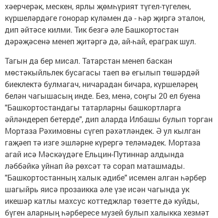
хәерчерәк, мескен, ярлы җөмһүрият түгел-түгелен,
күршеләрдәге гонорар күләмен дә - һәр җиргә эталон,
дип әйтәсе килми. Тик безгә әле Башкортостан
дәрәҗәсенә менеп җитәргә дә, ай-һай, ераграк шул.
Тагын да бер мисал. Татарстан менеп баскан
мөстәкыйльлек бусагасы таеп вә егылып төшәрдәй
биеклектә булмагач, ничарадан бичара, күршеләрең
белән чагышасың инде. Без, менә, соңгы 20 ел буена
"Башкортостандагы татарларны башкортларга
әйләндереп бетерде", дип аларда Илбашы булып торган
Мортаза Рәхимовны сүгеп рәхәтләндек. Ә ул кылган
гаҗәеп тә изге эшләрне күрергә теләмәдек. Мортаза
агай исә Мәскәүдәге Ельцин-Путиннар алдында
ләббәйкә уйнап йә рөхсәт тә сорап маташмады.
"Башкортостанның халык әдибе" исемен алган һәрбер
шагыйрь яисә прозаикка әле үзе исән чагында ук
икешәр катлы махсус коттеджлар төзетте дә куйды,
бүген аларның һәрбересе музей булып халыкка хезмәт