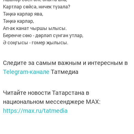
Картлар сөйсә, ничек түзала?
Тәңкә карлар ява,
Тәңкә карлар,
Ап-ак канат чыршы ылысы.
Беренче сөю - дөрләп сүнгән утлар,
Ә соңгысы - гомер җылысы.
Следите за самым важным и интересным в
Telegram-канале
Татмедиа
Читайте новости Татарстана в
национальном мессенджере MАХ:
https://max.ru/tatmedia