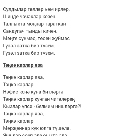
Сулдылар гөлләр һәм ирләр,
Шиңде чәчәкләр көзен.
Таллыкта моңнар тараткан
Сандугач тынды кичен.
Мәңге сүнмәс, төсен җуймас
Гүзәл затка бир түзем,
Гүзәл затка бир түзем.
Тәңкә карлар ява
Тәңкә карлар ява,
Тәңкә карлар
Нәфис кенә куна битләргә.
Тәңкә карлар кунган чигәләрең
Кызлар үпсә - белмим нишләргә?!
Тәңкә карлар ява,
Тәңкә карлар
Мәрҗәннәр күк юлга түшәлә.
Яшьләр сөеп әле оныта ала,