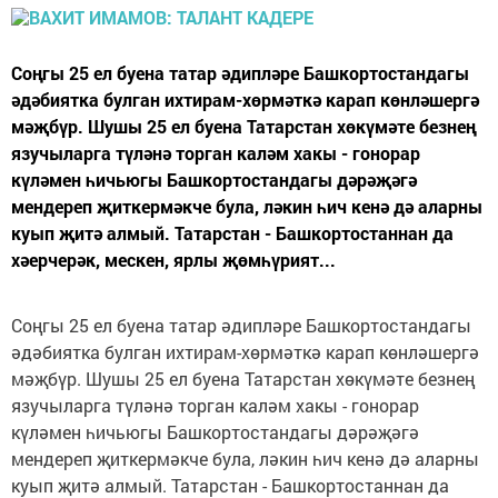
Соңгы 25 ел буена татар әдипләре Башкортостандагы
әдәбиятка булган ихтирам-хөрмәткә карап көнләшергә
мәҗбүр. Шушы 25 ел буена Татарстан хөкүмәте безнең
язучыларга түләнә торган каләм хакы - гонорар
күләмен һичьюгы Башкортостандагы дәрәҗәгә
мендереп җиткермәкче була, ләкин һич кенә дә аларны
куып җитә алмый. Татарстан - Башкортостаннан да
хәерчерәк, мескен, ярлы җөмһүрият...
Соңгы 25 ел буена татар әдипләре Башкортостандагы
әдәбиятка булган ихтирам-хөрмәткә карап көнләшергә
мәҗбүр. Шушы 25 ел буена Татарстан хөкүмәте безнең
язучыларга түләнә торган каләм хакы - гонорар
күләмен һичьюгы Башкортостандагы дәрәҗәгә
мендереп җиткермәкче була, ләкин һич кенә дә аларны
куып җитә алмый. Татарстан - Башкортостаннан да