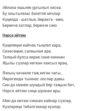
Әйләнә яшьлек ургылып хискә,
Бу онытылмас бәхетле кичләр.
Күңелдә - шатлык, йөрәктә - көю,
Беренче хатлар, беренче сөю.
Нәрсә әйтим
Күңелеңне кайчак тыңлап кара,
Сизәсеңме, салкыная ара.
Талкый булса кирәк сине миннән
Җылы сүзләр көткән хаксыз яраң.
Язның чәчәкле таҗ кигән чагы,
Йөрәгемдә тынмас хисләр давы.
Син дә минем шундый бер таҗым бит,
Нәрсә әйтим сиңа шуннан ары.
Мин дә көтәм синнән кайнар сүзләр,
Күзләреңә төбәлгәннәр күзләр.