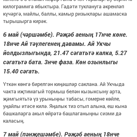
килограммга ябыктыра. Гадәти туклануга әкренләп
күчәргә, майлы, баллы, камыр ризыклары ашамаска
тырышырга кирәк.
6 май (чәршәмбе). Рәҗәб аеның 17нче көне.
18нче Ай тәүлегенең дәвамы. Ай Укчы
йолдызлыгында, 21.47 сәгатьтә калка, 5.27
сәгатьтә бата. 3нче фаза. Көн озынлыгы
15.40 сәгать.
Үткән көнгә бирелгән киңәшләр саклана. Ай Укчыда
чакта иҗтимагый тормыш белән кызыксыну арта,
җәмгыятьтә үз урыныңны табасы, гомерне көйле,
уңайлы итәсе килә. Яңалык тиз отып алына, еш кына
башкаларга акыл өйрәтә башлаганыңны сизми дә
каласың.
7 май (пәнҗешәмбе). Рәҗәб аеның 18нче