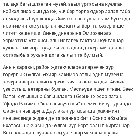
та, аңа багышланган музей, авыл уртасына куелган
һәйкәл яисә сын да юк, һичбер төрле ядкәр эзләп таба
алмадык. Дәүләкәндә Әмирхан ага үскән һәм бүген дә
исән-имин көе утырган ике катлы йортта хәзер инде
чит-ят кеше яши. Өйнең диварына Әмирхан ага
хөрмәтенә үтә очсызлы истәлек тактасы куйганнар-
куюын, тик йорт хуҗасы капкадан да кертми, данлы
остазыбыз рухына дога кылып та булмый.
Аның каравы, район җитәкчеләре алар өчен зур
горурлык булган Әхияр Хәкимов атлы әдип музеена
хозурланырга алып керүне һич тә онытмады. Абзый
үзе сугыш ветераны булган. Мәскәүдә яшәп яткан. Бөек
Ватан сугышына багышланган берничә әсәр язган.
Уфада Рәхимов "халык язучысы" исемен бирү турында
фәрман чыгаруга, Дәүләкән уртасында (хакимият
янәшәсендә җирен дә тапканнар бит!) Әхияр абзыйга
ихатасы-бакчасы да булган зур йорт салып биргәннәр.
Ветеран-әдип шуннан соң ун еллар чамасы шушы