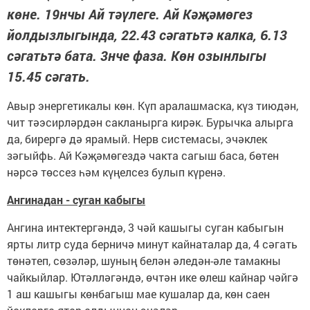
көне. 19нчы Ай тәүлеге. Ай Кәҗәмөгез
йолдызлыгында, 22.43 сәгатьтә калка, 6.13
сәгатьтә бата. 3нче фаза. Көн озынлыгы
15.45 сәгать.
Авыр энергетикалы көн. Күп аралашмаска, күз тиюдән,
чит тәэсирләрдән сакланырга кирәк. Бурычка алырга
да, бирергә дә ярамый. Нерв системасы, эчәклек
зәгыйфь. Ай Кәҗәмөгездә чакта сагыш баса, бөтен
нәрсә төссез һәм күңелсез булып күренә.
Ангинадан - суган кабыгы
Ангина интектергәндә, 3 чәй кашыгы суган кабыгын
ярты литр суда берничә минут кайнаталар да, 4 сәгать
төнәтеп, сөзәләр, шуның белән әледән-әле тамакны
чайкыйлар. Ютәлләгәндә, өчтән ике өлеш кайнар чәйгә
1 аш кашыгы көнбагыш мае кушалар да, көн саен