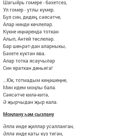
Шагыйрь гомере - бәхетсез,
Ул гомер - утлы күмер.
Бул син, дидең, сәясәтче,
Алар нинди көчлеләр.
Күкне иңнәрендә тоткан
Алып, Антей төслеләр.
Бар шөһрәт-дан аларныкы,
Бәхете күктән ява.
Алар тотка ясаучылар
Син яраткан дөньяга!
...Юк, тотмадым киңәшеңне,
Мин идем моңлы бала.
Сәясәтче килә-китә,
Ә җырчыдан җыр кала.
Моңлану һәм сызлану
Әллә инде җилләр усалланган,
Әллә инде каты күз тигән,