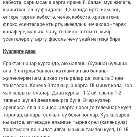
кәбестә, сарымсак ашарга ярамый, балан, мүк җиләге,
кычыткан ашау файдалы. 1,2 майда иртә һәм соң
өлгерә торган кәбестә, чәчәк кәбестә, хризантема,
флокс үсентеләре утырту, икееллык чәчәкләр - төрек
канәфере, мальва чәчү, теплицага томат, кыяр
үсентеләре утырту, фасоль чәчү уңай нәтиҗә бирә.
Күзләргә дәва
Ерактан начар күргәндә, аю баланы (бузина) булыша
ала. 3 литрлы банкага катламлап аю баланы
җиләкләрен һәм шикәр тутыралар да, кояшта 3 көн
төнәтәләр. Көненә 3 тапкыр, ашарга 15 минут кала, 1әр
чәй кашыгы эчәләр. Дәва курсы - 1-2 ай, елына 1-2
тапкыр шулай дәваланырга була. Әгәр күзләр
эренләсә, ялкынсынса, аларга бәрәңге телемнәре куеп
торалар, аннары салкын су белән юалар. Күз кызарса,
кычытса, аптекадан алынган тырнак гөл (календула)
төнәтмәсендә чылатылган мамык тампон куеп, 10-15
минут ятып торалар.