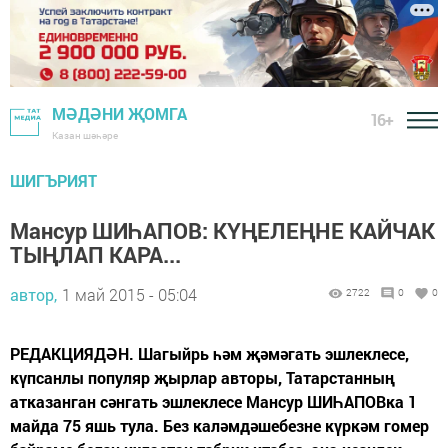
МӘДӘНИ ҖОМГА
16+
Казан шәһәре
ШИГЪРИЯТ
Мансур ШИҺАПОВ: КҮҢЕЛЕҢНЕ КАЙЧАК
ТЫҢЛАП КАРА...
автор,
1 май 2015 - 05:04
2722
0
0
РЕДАКЦИЯДӘН. Шагыйрь һәм җәмәгать эшлеклесе,
күпсанлы популяр җырлар авторы, Татарстанның
атказанган сәнгать эшлеклесе Мансур ШИҺАПОВка 1
майда 75 яшь тула. Без каләмдәшебезне күркәм гомер