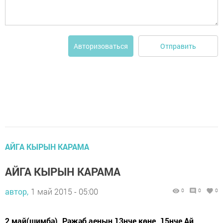
Отправить
Авторизоваться
АЙГА КЫРЫН КАРАМА
АЙГА КЫРЫН КАРАМА
автор,
1 май 2015 - 05:00
0
0
0
2 май(шимбә). Рәҗәб аеның 13нче көне. 15нче Ай