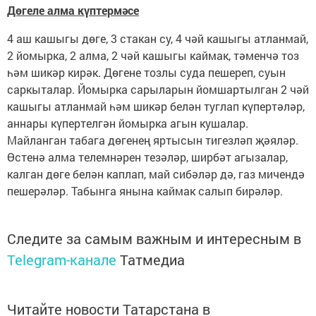
Дөгеле алма күптермәсе
4 аш кашыгы дөге, 3 стакан су, 4 чәй кашыгы атланмай,
2 йомырка, 2 алма, 2 чәй кашыгы каймак, тәменчә тоз
һәм шикәр кирәк. Дөгене тозлы суда пешереп, суын
саркыталар. Йомырка сарыларын йомшартылган 2 чәй
кашыгы атланмай һәм шикәр белән туглап күпертәләр,
аннары күпертелгән йомырка агын кушалар.
Майланган табага дөгенең яртысын тигезләп җәяләр.
Өстенә алма телемнәрен тезәләр, ширбәт агызалар,
калган дөге белән каплап, май сибәләр дә, газ мичендә
пешерәләр. Табынга янына каймак салып бирәләр.
Следите за самым важным и интересным в
Telegram-канале
Татмедиа
Читайте новости Татарстана в