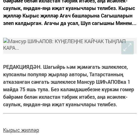
бәйрәме белән ихластан тәбрик итәбез, аңа исәнлек-
саулык, яңадан-яңа иҗат куанычлары телибез. Кырыс
җилләр Кырыс җилләр Агач башларына Сагышларын
элеп калдырган. Агачы да усал, Шул сагышны Минем...
РЕДАКЦИЯДӘН. Шагыйрь һәм җәмәгать эшлеклесе,
күпсанлы популяр җырлар авторы, Татарстанның
атказанган сәнгать эшлеклесе Мансур ШИҺАПОВка 1
майда 75 яшь тула. Без каләмдәшебезне күркәм гомер
бәйрәме белән ихластан тәбрик итәбез, аңа исәнлек-
саулык, яңадан-яңа иҗат куанычлары телибез.
Кырыс җилләр