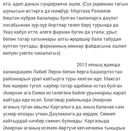
итә, әдип данын сүндермичә эшли. (Сүз уңаеннан тагын
шунысын өстәргә дә мәҗбүр: Мортаза Рәхимов
биштән күбрәк балалары булган гаиләләргә дәүләт
хисабыннан зур-зур йортлар төзеп бирү турында да
Указ кабул итте, әлеге фәрман бүген дә үтәлә; урыс
белән татар хатыннары алты-җидешәр бала табудан
күптән туктады, фәрманның кемнәр файдасына эшләп
килүен үзегез чамалагыз).
2013 елның җәендә
каләмдәшем Ләбиб Лерон белән бергә Башкортостан
районнарын урап кайтырга туры килгән иде. Максат
бик яшерен түгел: һәрбер татар әдибенә остаз булган
Әмирхан ага Еники истәлегенә бәйле урыннарны карап
кайтуда иде исәп. Благовар районында Әмирхан
аганың туган авылы Каргалыга да, аның балачак һәм
үсмер еллары үткән Дәүләкәнгә дә кердек. Сөенеп
кайтырдай һичбер сөенеч булмады: Каргалыда
Әмирхан аганың исемен йөртүче кеп-кечкенә тыкырык