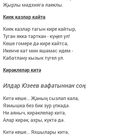
Җырлы мәдхиягә лаеклы.
Киек казлар кайта
Киек казлар тагын кире кайтыр,
Туган якка тарткан - күңел ул!
Кеше гомере дә кире кайтса,
Икенче кат мин яшәмәс идем -
Кабатлану кызык түгел ул.
Кирәклеләр китә
Илдар Юзеев вафатыннан соң
Китә кеше... Җаның сызлап кала,
Язмышка без бик зур үпкәдә.
Ни аяныч, кирәклеләр китә,
Алар кирәк, ахры, күктә дә.
Китә кеше... Яхшылары китә,