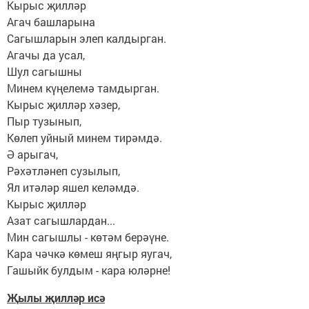
Кырыс җилләр
Агач башларына
Сагышларын элеп калдырган.
Агачы да усал,
Шул сагышны
Минем күңелемә тамдырган.
Кырыс җилләр хәзер,
Пыр тузынып,
Көлеп уйный минем тирәмдә.
Ә арыгач,
Рәхәтләнеп сузылып,
Ял итәләр яшел келәмдә.
Кырыс җилләр
Азат сагышлардан...
Мин сагышлы - көтәм берәүне.
Кара чәчкә көмеш яңгыр яугач,
Гашыйк булдым - кара юләрне!
Җылы җилләр исә