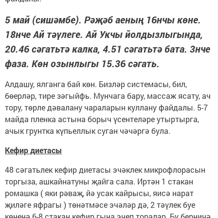
5 май (сишәмбе). Рәҗәб аеның 16нчы көне.
18нче Ай тәүлеге. Ай Укчы йолдызлыгында,
20.46 сәгатьтә калка, 4.51 сәгатьтә бата. 3нче
фаза. Көн озынлыгы 15.36 сәгать.
Алдашу, ялганга бай көн. Бизләр системасы, бил,
бөерләр, тире зәгыйфь. Мунчага бару, массаж ясату, ач
тору, төрле дәвалану чараларын куллану файдалы. 5-7
майда пленка астына борыч үсентеләре утыртырга,
ачык грунтка күпьеллык суган чәчәргә була.
Кефир диетасы
48 сәгатьлек кефир диетасы эчәклек микрофлорасын
торгыза, ашкайнатуны җайга сала. Иртән 1 стакан
ромашка ( яки рәваҗ, йә усак кайрысы, яисә нарат
җиләге яфрагы ) төнәтмәсе эчәләр дә, 2 тәүлек буе
көненә 6-8 стакан кефир гына эчеп торалар. Бу берничә