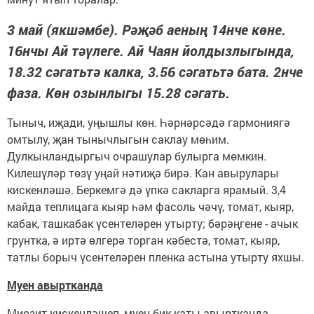
3 май (якшәмбе). Рәҗәб аеның 14нче көне.
16нчы Ай тәүлеге. Ай Чаян йолдызлыгында,
18.32 сәгатьтә калка, 3.56 сәгатьтә бата. 2нче
фаза. Көн озынлыгы 15.28 сәгать.
Тыныч, иҗади, уңышлы көн. Һәрнәрсәдә гармониягә
омтылу, җан тынычлыгын саклау мөһим.
Дулкынландыргыч очрашулар булырга мөмкин.
Килешүләр төзү уңай нәтиҗә бирә. Кан авырулары
кискенләшә. Беркемгә дә үпкә сакларга ярамый. 3,4
майда теплицага кыяр һәм фасоль чәчү, томат, кыяр,
кабак, ташкабак үсентеләрен утырту; бәрәңгене - ачык
грунтка, ә иртә өлгерә торган кәбестә, томат, кыяр,
татлы борыч үсентеләрен пленка астына утырту яхшы.
Муен авыртканда
Миозит кискенләшеп, муен бик каты авыртканда,