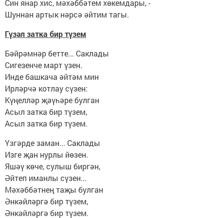
Син янар хис, мәхәббәтем хөкемдары, -
Шуннан артык нәрсә әйтим тагы.
Гүзәл затка бир түзем
Бәйрәмнәр бетте... Саклады
Сигезенче март үзен.
Инде башкача әйтәм мин
Ирләрчә котлау сүзен:
Күңелләр җәүһәре булган
Асыл затка бир түзем,
Асыл затка бир түзем.
Үзгәрде заман... Саклады
Изге җан нурлы йөзен.
Яшәү көче, сулыш биргән,
Әйтеп иманлы сүзен...
Мәхәббәтнең таҗы булган
Әнкәйләргә бир түзем,
Әнкәйләргә бир түзем.