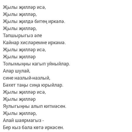
Җылы җилләр исә,
Җылы җилләр,
Җылы җилдә битең иркәлә.
Җылы җилләр,
Тапшырыгыз әле
Кайнар хисләремне иркәмә.
Җылы җилләр исә,
Җылы җилләр
Толымыңны кагып уйныйлар.
Алар шулай,
сине назлый-назлый,
Бәхет таңы сиңа юрыйлар.
Җылы җилләр исә,
Җылы җилләр
Яулыгыңны алып китмәсен.
Җылы җилләр,
Алай шаярмагыз -
Бер кыз бала көтә иркәсен.