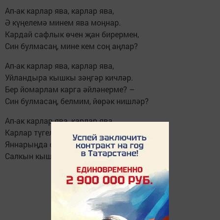
Ап-ак карлар ява, карлар ява,
Ә күңелемә минем ява моңнар.
Кардай сафлык өчен җан бирермен,
Син булмасаң, мине кем соң аңлар?
Ап-ак карлар ява, карлар ява,
Уйландыра кышкы зәңгәр кичләр.
Бер йомарлам карга әйләнерме? –
Син булмасаң, белмим, йөрәк нишләр?
Ап-ак карлар ява, карлар ява,
Карлар түгел, ап-ак энҗе коела.
Яннарыңда сөйгән кешең булса,
Салкын кыш та җылы, җылы тоела.