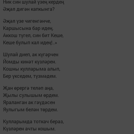
Ник син шулай үзең кердең
Әҗәл дигән капкынга?
Әҗәл үзе чигенгәнче,
Каршысына бар идең.
Аккош түгел, син бит Кеше,
Кеше булып кал идең!..»
Шулай диеп, ак күгәрчен
Йомды кинәт күзләрен.
Кошны кулларыма алып,
Бер үкседем, түзмәдем.
Җан өрергә теләп аңа,
Җылы сулышым өрдем.
Яраланган ак гәүдәсен
Яулыгым белән төрдем.
Кулларымда тоткач бераз,
Күзләрен ачты кошым.