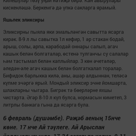
Килешүләр төзү уңай нәтиҗә бирә. Кан авырулары
кискенләшә. Беркемгә дә үпкә сакларга ярамый.
Яшьлек эликсиры
Эликсирны пыяла яки эмальләнгән савытта ясарга
кирәк. 8-9 л лы савытка 1л кефир, 1 әр стакан бодай,
арыш, солы, арпа, карабодай оннары салып, агач
кашык белән болгаталар, өстенә тулганчы су салалар
һәм тастымал белән каплыйлар. 3 көн әчетәләр,
әледән-әле агач кашык белән болгаткалап торалар.
Бифидок барлыкка килә, аны, ашар алдыннан, теләсә
күпме эчәргә ярый. Мондый эликсир эчне йомшарта,
шлакларны чыгара. Бигрәк тә бөерләрне яхшы
чистарта. Әгәр 8-10 л күп булса, нормасын киметеп, 3
литрлы банкага гына да ясарга була.
6 февраль (дүшәмбе). Рәҗәб аеның 15нче
көне. 17 нче Ай тәүлеге. Ай Арыслан
йолдызлыгында, 17.34 сәгатьтә калка, 9.11