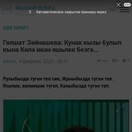
МӘДӘНИ ҖОМГА
16+
4
Автоматическое закрытие баннера через
Казан шәһәре
ШИГЪРИЯТ
Гөлшат Зәйнашева: Кунак кызы булып
кына Килә икән яшьлек безгә...
admin,
4 февраль 2023 - 06:41
2441
0
0
Рухыбызда туган тел син, Җаныбызда туган тел.
Ясалма, килмешәк түгел, Каныбызда туган тел.