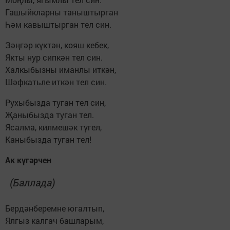
Гашыйкларны таныштырган
Һәм кавыштырган тел син.
Зәңгәр күктән, кояш кебек,
Якты нур сипкән тел син.
Халкыбызны иманлы иткән,
Шәфкатьле иткән тел син.
Рухыбызда туган тел син,
Җаныбызда туган тел.
Ясалма, килмешәк түгел,
Каныбызда туган тел!
Ак күгәрчен
(Баллада)
Бердәнберемне югалтып,
Ялгыз калгач башларым,