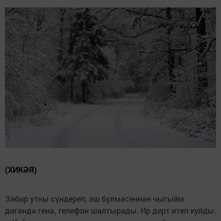
(ХИКӘЯ)
Зәбир утны сүндереп, эш бүлмәсеннән чыгыйм
дигәндә генә, телефон шалтырады. Ир дерт итеп куйды.