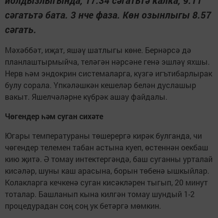
сәгатьтә бата. 3 нче фаза. Көн озынлыгы 8.57
сәгать.
Мәхәббәт, иҗат, яшәү шатлыгы көне. Бернәрсә дә
планлаштырмыйча, теләгән нәрсәне генә эшләү яхшы.
Нерв һәм эндокрин системаларга, күзгә игътибарлырак
булу сорала. Үпкәләшкән кешеләр белән дуслашыр
вакыт. Яшелчәләрне күбрәк ашау файдалы.
Чөгендер һәм суган сихәте
Югары температураны төшерергә кирәк булганда, чи
чөгендер телемен табан астына куеп, өстеннән оекбаш
кию җитә. Ә томау интектергәндә, баш суганны урталай
кисәләр, шуны каш арасына, борын төбенә ышкыйлар.
Колакларга кечкенә суган кисәкләрен тыгып, 20 минут
тоталар. Башланып кына килгән томау шундый 1-2
процедурадан соң соң ук бетәргә мөмкин.