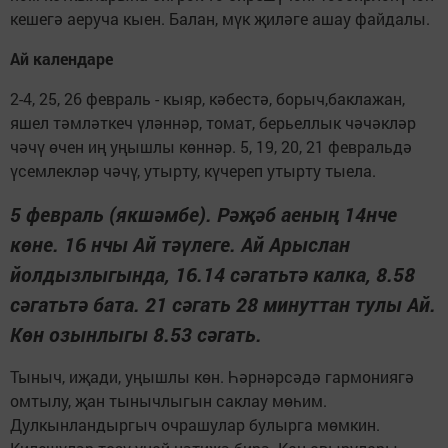
кешегә аеруча кыен. Балан, мүк җиләге ашау файдалы.
Ай календаре
2-4, 25, 26 февраль - кыяр, кәбестә, борыч,баклажан,
яшел тәмләткеч үләннәр, томат, берьеллык чәчәкләр
чәчү өчен иң уңышлы көннәр. 5, 19, 20, 21 февральдә
үсемлекләр чәчү, утырту, күчереп утырту тыела.
5 февраль (якшәмбе). Рәҗәб аеның 14нче
көне. 16 нчы Ай тәүлеге. Ай Арыслан
йолдызлыгында, 16.14 сәгатьтә калка, 8.58
сәгатьтә бата. 21 сәгать 28 минуттан тулы Ай.
Көн озынлыгы 8.53 сәгать.
Тыныч, иҗади, уңышлы көн. Һәрнәрсәдә гармониягә
омтылу, җан тынычлыгын сак­лау мөһим.
Дулкынландыргыч очрашулар булырга мөмкин.