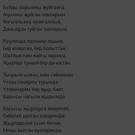
Булды парымны җуйганга,
Аңымны җуйган чакларым.
Ялгызлыкка күнегалмый,
Дөньядан туйган чакларым.
Күңлемдә яшеннәр яшьни,
Бер кояштан, бер болыттан.
Шатлык һәм кайгы көрәшә,
Җырлар тумый бер дә юктан.
Тыңлыйсызмы, мин сөйлимен
Үткән гомерем турында.
Үткәннәрем бер җыр, бәет,
Барысы чагыла җырымда.
Барысы җырларга әверелеп,
Сибелеп калган эзләремдә.
Җырларыма сыеп бетми,
Моңы калган күзләремдә.