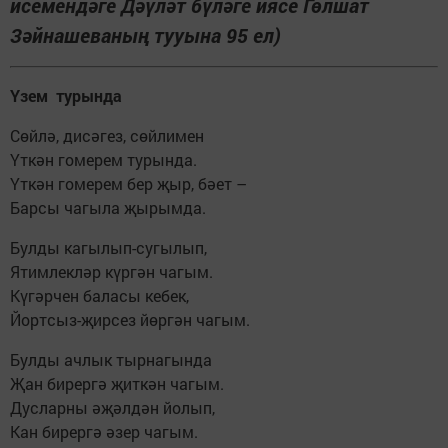
исемендәге Дәүләт бүләге иясе Гөлшат
Зәйнашеваның тууына 95 ел)
Үзем турында
Сөйлә, дисәгез, сөйлимен
Үткән гомерем турында.
Үткән гомерем бер җыр, бәет –
Барсы чагыла җырымда.
Булды кагылып-сугылып,
Ятимлекләр күргән чагым.
Күгәрчен баласы кебек,
Йортсыз-җирсез йөргән чагым.
Булды ачлык тырнагында
Җан бирергә җиткән чагым.
Дусларны әҗәлдән йолып,
Кан бирергә әзер чагым.