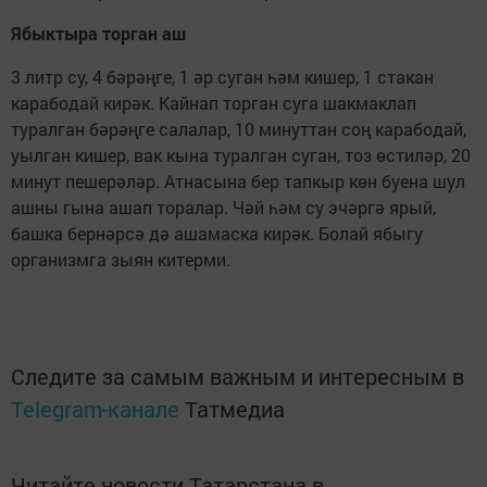
Ябыктыра торган аш
3 литр су, 4 бәрәңге, 1 әр суган һәм кишер, 1 стакан
карабодай кирәк. Кайнап торган суга шакмаклап
туралган бәрәңге салалар, 10 минуттан соң карабодай,
уылган кишер, вак кына туралган суган, тоз өстиләр, 20
минут пешерәләр. Атнасына бер тапкыр көн буена шул
ашны гына ашап торалар. Чәй һәм су эчәргә ярый,
башка бернәрсә дә ашамаска кирәк. Болай ябыгу
организмга зыян китерми.
Следите за самым важным и интересным в
Telegram-канале
Татмедиа
Читайте новости Татарстана в