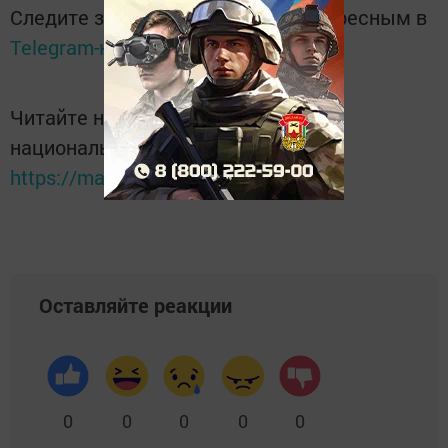
Следите за самым важным и интересным в
Telegram-канале
Татмедиа
Читайте новости Татарстана в
национальном мессенджере MАХ:
https://max.ru/tatmedia
Оставляйте реакции
0
0
0
0
0