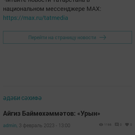
национальном мессенджере MАХ:
https://max.ru/tatmedia
Перейти на страницу новости
ӘДӘБИ СӘХИФӘ
Айгиз Баймөхәммәтов: «Урын»
admin,
3 февраль 2023 - 13:00
1166
0
0