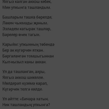
Ялгыз калган аккош кебек,
Мин упкынга ташландым.
Башларым ташка бәрелде,
Ләкин чыкмады җаным.
Эзләдем катырак ташлар,
Бәрелер өчен тагын.
Карыйм: упкынның төбендә
Бер ак күгәрчен яткан.
Бәргәләнгән томшыгыннан
Кып-кызыл каны аккан.
Ул да ташланган, ахры,
Ялгыз аккош шикелле.
Мөлдерәп күземә карап,
Күгәрчен телгә килде.
Ул әйтте: «Бичара хатын,
Ник ташландың упкынга?