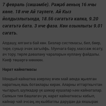
7 февраль (сишәмбе). Рәҗәб аеның 16 нчы
көне. 18 нче Ай тәүлеге. Ай Кыз
йолдызлыгында, 18.56 сәгатьтә калка, 9.20
сәгатьтә бата. 3 нче фаза. Көн озынлыгы 9.01
сәгать.
Алдашу, ялганга бай көн. Бизләр системасы, бил, бөер,
тире, сукыр эчәк зәгыйфь. Мунчага бару, массаж ясату,
ач тору, төрле дәвалану чараларын куллану файдалы.
Кәеф төшәргә мөмкин.
Нарат кайнатмасы
Мондый кайнатма әзерләү өчен май аенда җыелган
наратның яшь ботаклары кирәк. Аларны иттарткычтан
чыгарып, шулкадәр үк шикәр кушалар һәм кайнаталар.
Салкын тия башлагач ук, нарат кайнатмасы кабып,
кайнар чәй эчсәң, иң кыйбатлы дарудан да яхшырак