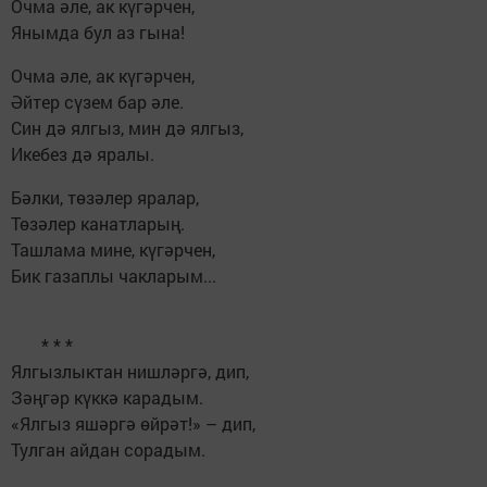
Очма әле, ак күгәрчен,
Янымда бул аз гына!
Очма әле, ак күгәрчен,
Әйтер сүзем бар әле.
Син дә ялгыз, мин дә ялгыз,
Икебез дә яралы.
Бәлки, төзәлер яралар,
Төзәлер канатларың.
Ташлама мине, күгәрчен,
Бик газаплы чакларым...
* * *
Ялгызлыктан нишләргә, дип,
Зәңгәр күккә карадым.
«Ялгыз яшәргә өйрәт!» – дип,
Тулган айдан сорадым.