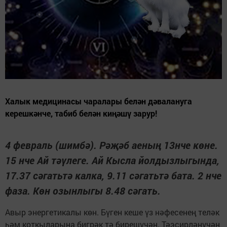
Халык медицинасы чаралары белән дәвалануга
керешкәнче, табиб белән киңәшү зарур!
4 февраль (шимбә). Рәҗәб аеның 13нче көне.
15 нче Ай тәүлеге. Ай Кысла йолдызлыгында,
17.37 сәгатьтә калка, 9.11 сәгатьтә бата. 2 нче
фаза. Көн озынлыгы 8.48 сәгать.
Авыр энергетикалы көн. Бүген кеше үз нәфесенең теләк
һәм коткыларына бигрәк тә бирешүчән. Тәэсирләнүчән