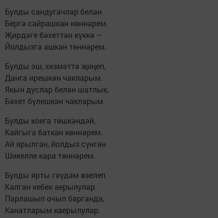
Булды сандугачлар белән
Бергә сайрашкан көннәрем.
Җирдәге бәхеттән күккә –
Йолдызга ашкан төннәрем.
Булды эш, хезмәттә җиңеп,
Данга ирешкән чакларым.
Якын дуслар белән шатлык,
Бәхет бүлешкән чакларым.
Булды коега төшкәндәй,
Кайгыга баткан көннәрем.
Ай ярылган, йолдыз сүнгән
Шикелле кара төннәрем.
Булды ярты гәүдәм өзелеп
Калган кебек аерылулар.
Парлашып очып барганда,
Канатларым каерылулар.