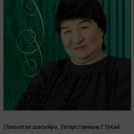
(Танылган шагыйрә, Татарстанның Г.Тукай