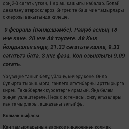
соң 2-3 сәгать үткәч, 1 әр аш кашыгы кабалар. Болай
дәвалану атеросклероз, бигрәк тә баш мие тамырлары
склерозы вакытында килешә.
9 февраль (пәнҗешәмбе). Рәҗәб аеның 18
нче көне. 20 нче Ай тәүлеге. Ай Кыз
йолдызлыгында, 21.33 сәгатьтә калка, 9.33
сәгатьтә бата. 3 нче фаза. Көн озынлыгы 9.09
сәгать.
Үз-үзеңне танып-белү, уйлану, кичерү көне. Өйдә
булырга тырышырга, гаиләгә игътибарны арттырырга
кирәк. Тәкәбберлек күрсәтергә ярамый. Яңа белем
җиңел үзләштерелә. Нерв системасы, сизү әгъзалары,
кан тамырлары, ашказаны зәгыйфь.
Колмак шифасы
Кан тамырларының варикоз киңәюеннән колмак