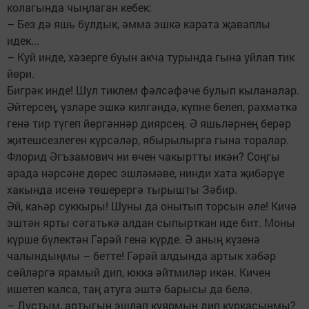
колагында чыңлаган кебек:
– Без дә яшь булдык, әмма эшкә карата җаваплы
идек...
– Куй инде, хәзерге буын акча турында гына уйлап тик
йөри.
Бигрәк инде! Шул тиклем фәлсәфәче булып кыланалар.
Әйтерсең, үзләре эшкә килгәндә, күпне белеп, рәхмәткә
генә тир түгеп йөргәннәр диярсең. Ә яшьләрнең берәр
җитешсезлеген күрсәләр, ябырылырга гына торалар.
Флорид Әгъзамович ни өчен чакыртты икән? Соңгы
арада нәрсәне дөрес эшләмәве, нинди хата җибәрүе
хакында исенә төшерергә тырышты Зәбир.
Әй, каһәр суккыры! Шуны да онытып торсын әле! Кичә
эштән ярты сәгатькә алдан сыпырткан иде бит. Моны
күрше бүлектән Гәрәй генә күрде. Ә аның күзенә
чалындыңмы – бетте! Гәрәй алдында артык хәбәр
сөйләргә ярамый дип, юкка әйтмиләр икән. Кичен
ишетеп калса, таң атуга эштә барысы да белә.
– Дустым, артыгын эшләп куярмын дип куркасыңмы?