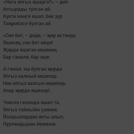
«Нигә ялгыз яшәргә?» – дип
Аптырады тулган ай.
Күктә мәңге яшәп, бик зур
Тәҗрибәсе булган ай.
«Син бит, – диде, – җир өстендә
Яшисең, син бит кеше!
Җирдә яшәгән кешенең
Бар гамәле, бар эше.
Ә гамәл, эш булган җирдә
Ялгыз калмый кешеләр.
Ник ялгыз калсын кешеләр,
Алар җирдә яшиләр!..
Чиксез галәмдә яшәп тә,
Ялгыз тоймыйм үземне.
Йолдызлардан якты алып,
Нурландырам йөземне.