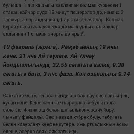
булыша. 1 аш кашыгы вакланган колмак күркәсен 1
стакан кайнар суда 15 минут пешерәләр дә, көненә 3
тапкыр, ашар алдыннан, 1 әр стакан эчәләр. Колмак
бераз йоклаткыч үзлеккә дә ия, шунлыктан йоклар
алдыннан 1 стакан эчәргә дә ярый.
10 февраль (җомга). Рәҗәб аеның 19 нчы
көне. 21 нче Ай тәүлеге. Ай Үлчәү
йолдызлыгында, 22.55 сәгатьтә калка, 9.38
сәгатьтә бата. 3 нче фаза. Көн озынлыгы 9.14
сәгать.
Сәяхәткә чыгу, теләсә нинди эш башлау өчен айның иң
кулай көне. Кеше хәлиткеч карарлар кабул итәргә
сәләтле. Физик эш белән шөгыльләнү, җәяү йөрү,
чыныгу файдалы. Саф һавада күбрәк булу, табигать
белән хозурлану кәефне күтәрә. Умырткалыкның аскы
өлеше, әвернә сөяк, аяк зәгыйфь.