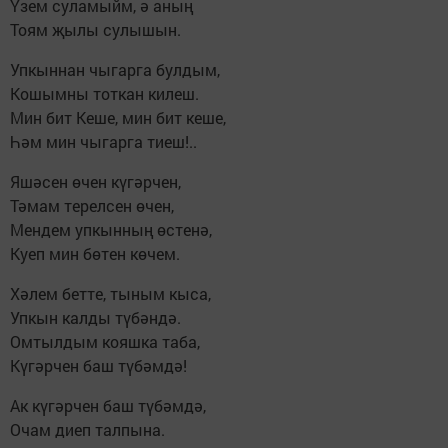
Үзем суламыйм, ә аның
Тоям җылы сулышын.
Упкыннан чыгарга булдым,
Кошымны тоткан килеш.
Мин бит Кеше, мин бит кеше,
Һәм мин чыгарга тиеш!..
Яшәсен өчен күгәрчен,
Тәмам терелсен өчен,
Мендем упкынның өстенә,
Куеп мин бөтен көчем.
Хәлем бетте, тыным кыса,
Упкын калды түбәндә.
Омтылдым кояшка таба,
Күгәрчен баш түбәмдә!
Ак күгәрчен баш түбәмдә,
Очам диеп талпына.