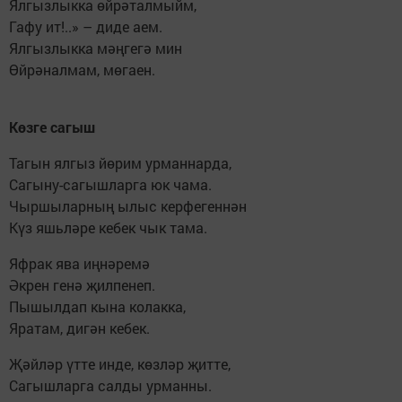
Ялгызлыкка өйрәталмыйм,
Гафу ит!..» – диде аем.
Ялгызлыкка мәңгегә мин
Өйрәналмам, мөгаен.
Көзге сагыш
Тагын ялгыз йөрим урманнарда,
Сагыну-сагышларга юк чама.
Чыршыларның ылыс керфегеннән
Күз яшьләре кебек чык тама.
Яфрак ява иңнәремә
Әкрен генә җилпенеп.
Пышылдап кына колакка,
Яратам, дигән кебек.
Җәйләр үтте инде, көзләр җитте,
Сагышларга салды урманны.