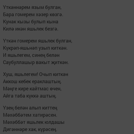
Үткәннәрем язым булган,
Бара гомерем хәзер көзгә.
Кунак кызы булып кына
Килә икән яшьлек безгә.
Үткән гомерем яшьлек булган,
Күкрәп-яшьнәп узып киткән.
И яшьлегем, синең белән
Саубуллашыр вакыт җиткән.
Хуш, яшьлегем! Очып киткән
Аккош кебек ераклаштың.
Мәңге кире кайтмас өчен,
Айга таба күккә аштың.
Үзең белән алып киттең
Мәхәббәтем хатирәсен.
Мәхәббәт яшьлек юлдашы
Дигәннәре хак, күрәсең.