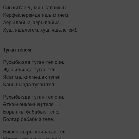
Син китәсең, мин каламын,
Керфекләремдә яшь минем.
Аерылабыз, аерылабыз,
Хуш, яшьлегем, хуш, яшьлегем!..
Туган телем
Рухыбызда туган тел син,
Җаныбызда туган тел.
Ясалма, килмешәк түгел,
Каныбызда туган тел.
Рухыбызда туган тел син,
Әткәм-әнкәмнең теле.
Борынгы бабабыз теле,
Болгар бабабыз теле.
Бишек җыры көйләгән тел,
Моңлы, ягымлы тел син.