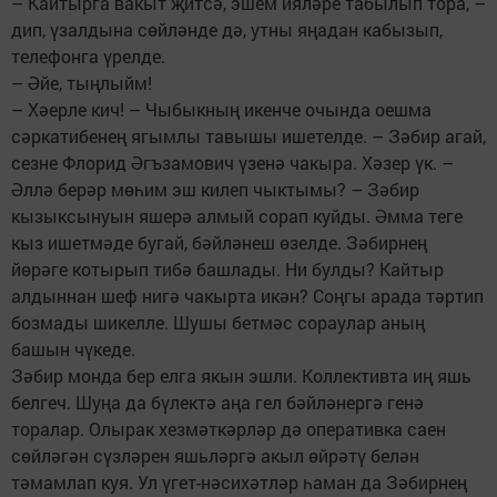
– Кайтырга вакыт җитсә, эшем ияләре табылып тора, –
дип, үзалдына сөйләнде дә, утны яңадан кабызып,
телефонга үрелде.
– Әйе, тыңлыйм!
– Хәерле кич! – Чыбыкның икенче очында оешма
сәркатибенең ягымлы тавышы ишетелде. – Зәбир агай,
сезне Флорид Әгъзамович үзенә чакыра. Хәзер үк. –
Әллә берәр мөһим эш килеп чыктымы? – Зәбир
кызыксынуын яшерә алмый сорап куйды. Әмма теге
кыз ишетмәде бугай, бәйләнеш өзелде. Зәбирнең
йөрәге котырып тибә башлады. Ни булды? Кайтыр
алдыннан шеф нигә чакырта икән? Соңгы арада тәртип
бозмады шикелле. Шушы бетмәс сораулар аның
башын чүкеде.
Зәбир монда бер елга якын эшли. Коллективта иң яшь
белгеч. Шуңа да бүлектә аңа гел бәйләнергә генә
торалар. Олырак хезмәткәрләр дә оперативка саен
сөйләгән сүзләрен яшьләргә акыл өйрәтү белән
тәмамлап куя. Ул үгет-нәсихәтләр һаман да Зәбирнең