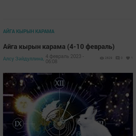
АЙГА КЫРЫН КАРАМА
Айга кырын карама (4-10 февраль)
4 февраль 2023 -
Алсу Зәйдуллина,
2629
0
1
06:08