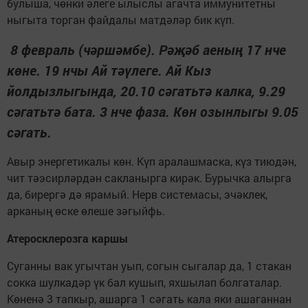
булыша, чөнки әлеге ылыслы агачта иммунитетны
ныгыта торган файдалы матдәләр бик күп.
8 февраль (чәршәмбе). Рәҗәб аеның 17 нче
көне. 19 нчы Ай тәүлеге. Ай Кыз
йолдызлыгында, 20.10 сәгатьтә калка, 9.29
сәгатьтә бата. 3 нче фаза. Көн озынлыгы 9.05
сәгать.
Авыр энергетикалы көн. Күп аралашмаска, күз тиюдән,
чит тәэсирләрдән сакланырга кирәк. Бурычка алырга
да, бирергә дә ярамый. Нерв системасы, эчәклек,
арканың өске өлеше зәгыйфь.
Атеросклерозга каршы
Суганны вак угычтан уып, согын сыгалар да, 1 стакан
сокка шулкадәр үк бал кушып, яхшылап болгаталар.
Көненә 3 тапкыр, ашарга 1 сәгать кала яки ашаганнан