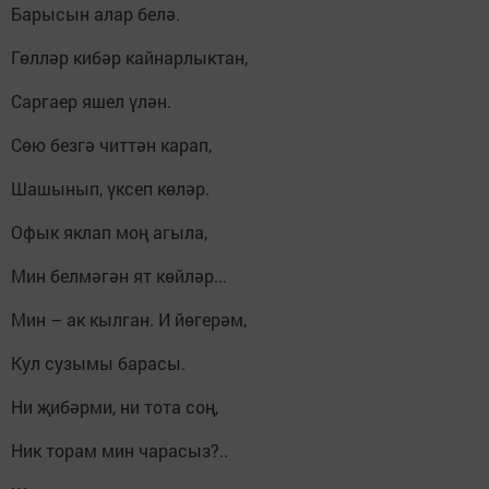
Барысын алар белә.
Гөлләр кибәр кайнарлыктан,
Саргаер яшел үлән.
Сөю безгә читтән карап,
Шашынып, үксеп көләр.
Офык яклап моң агыла,
Мин белмәгән ят көйләр...
Мин – ак кылган. И йөгерәм,
Кул сузымы барасы.
Ни җибәрми, ни тота соң,
Ник торам мин чарасыз?..