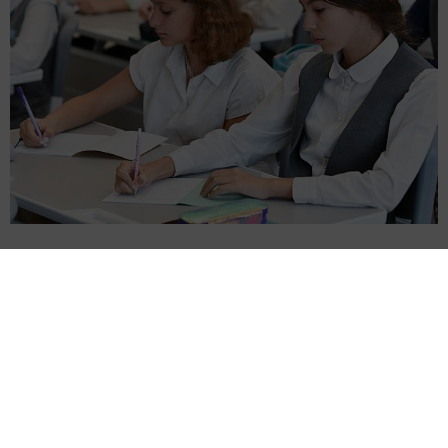
Элеккеге унберенче сыйныф укучылары үзләренең
хыяллары һәм уңыш тарихы белән уртаклаштылар.
Быел Казанда 159 укучы БДИда 100 балл җыйды. 2023
ел белән чагыштырганда имтиханнарны уңышлы