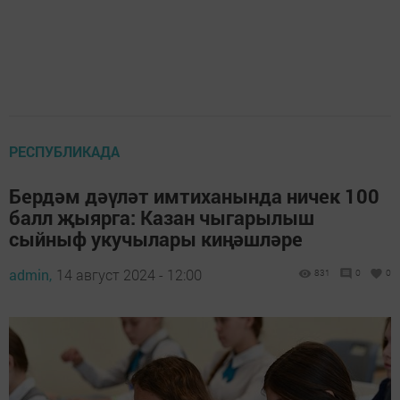
РЕСПУБЛИКАДА
Бердәм дәүләт имтиханында ничек 100
балл җыярга: Казан чыгарылыш
сыйныф укучылары киңәшләре
admin,
14 август 2024 - 12:00
831
0
0