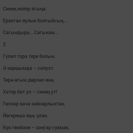
Синең килер ягыңа.
Ерактан яулык болгыйсың...
Сагындыра... Сагынам...
2
Гүләп тора тере болын,
Ә каршымда – силуэт.
Тирә-ягым дөрләп яна,
Хәтер бит ул – синең ут!
Гөлләр кача кайнарлыктан,
Йөгерешә яшь үлән.
Күк гөмбәзе – зәңгәр сукмак,