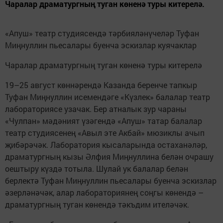
Чаралар драматургның туган көненә туры китерелә.
​​​​​«Апуш» театр студиясендә тәрбияләнүчеләр Туфан
Миңнуллин пьесалары буенча эскизлар куячаклар
Чаралар драматургның туган көненә туры китерелә
19–25 август көннәрендә Казанда беренче тапкыр
Туфан Миңнуллин исемендәге «Күзлек» балалар театр
лабораториясе узачак. Бер атналык зур чараны
«Чулпан» мәдәният үзәгендә «Апуш» татар балалар
театр студиясенең «Авыл эте Акбай» мюзиклы ачып
җибәрәчәк. Лаборатория кысаларында остаханәләр,
драматургның кызы Әлфия Миңнуллина белән очрашу
оештыру күздә тотыла. Шулай ук балалар белән
берлектә Туфан Миңнуллин пьесалары буенча эскизлар
әзерләнәчәк, алар лабораториянең соңгы көнендә –
драматургның туган көнендә тәкъдим ителәчәк.