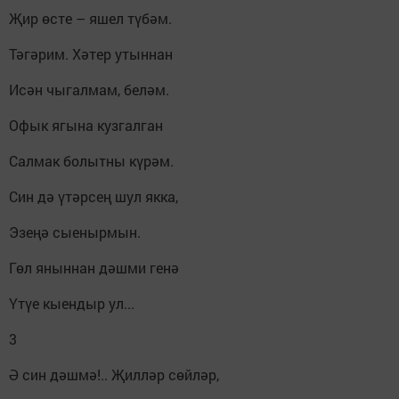
Җир өсте – яшел түбәм.
Тәгәрим. Хәтер утыннан
Исән чыгалмам, беләм.
Офык ягына кузгалган
Салмак болытны күрәм.
Син дә үтәрсең шул якка,
Эзеңә сыенырмын.
Гөл яныннан дәшми генә
Үтүе кыендыр ул...
3
Ә син дәшмә!.. Җилләр сөйләр,