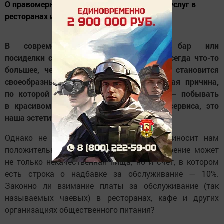
О правомерности оплаты дополнительных услуг в
ресторанах и кафе.
В современном мире поход в бар или
посиделки с друзьями в кофейне — это всегда что-то
большее, чем принятие пищи. Часто это становится
своеобразным ритуалом. Самая очевидная причина,
по которой люди приходят в ресторан, — побывать
в красивом месте с высоким уровнем сервиса, это
наша эстетическая потребность.
Однако не всегда поход в ресторан приносит нам
положительные эмоции, испортить настроение может
не только некачественная пища, но и счет, в котором
есть строка о надбавке за обслуживание — 10%.
Законно ли взимание платы за обслуживание (так
называемых чаевых) в ресторанах, кафе и других
организациях общественного питания?