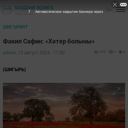
МӘДӘНИ ҖОМГА
16+
6
Автоматическое закрытие баннера через
Казан шәһәре
ШИГЪРИЯТ
Факил Сафин: «Хәтер болыны»
admin,
15 август 2024 - 11:00
1676
0
0
(ШИГЫРЬ)