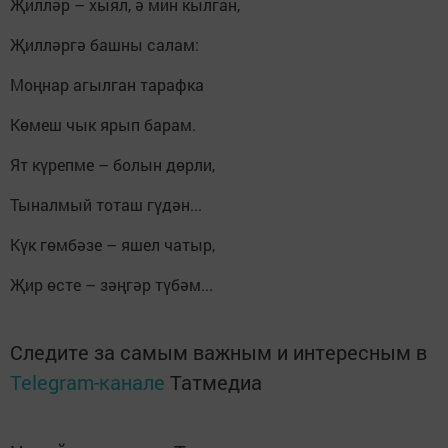
Җилләр – хыял, ә мин кылган,
Җилләргә башны салам:
Моңнар агылган тарафка
Көмеш чык ярып барам.
Ят күрепме – болын дөрли,
Тыналмый тоташ гүдән...
Күк гөмбәзе – яшел чатыр,
Җир өсте – зәңгәр түбәм...
Следите за самым важным и интересным в
Telegram-канале
Татмедиа