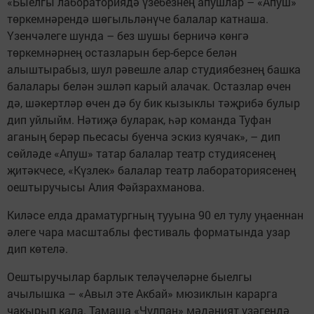
«Быелгы лабораториядә үзебезнең апушлар – «Апуш»
төркемнәрендә шөгыльләнүче балалар катнаша.
Үзенчәлеге шунда – без шушы берничә көнгә
төркемнәрнең остазларын бер-берсе белән
алыштырабыз, шул рәвешле алар студиябезнең башка
балалары белән эшләп карый алачак. Остазлар өчен
дә, шәкертләр өчен дә бу бик кызыклы тәҗрибә булыр
дип уйлыйм. Нәтиҗә буларак, һәр команда Туфан
аганың берәр пьесасы буенча эскиз куячак», – дип
сөйләде «Апуш» татар балалар театр студиясенең
җитәкчесе, «Күзлек» балалар театр лабораториясенең
оештыручысы Алия Фәйзрахманова.
Киләсе елда драматургның тууына 90 ел тулу уңаеннан
әлеге чара масштаблы фестиваль форматында узар
дип көтелә.
Оештыручылар барлык теләүчеләрне быелгы
ачылышка – «Авыл эте Акбай» мюзиклын карарга
чакырып кала. Тамаша «Чулпан» мәдәният үзәгендә