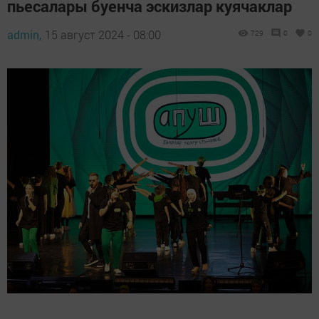
пьесалары буенча эскизлар куячаклар
admin,
15 август 2024 - 08:00
729
0
0