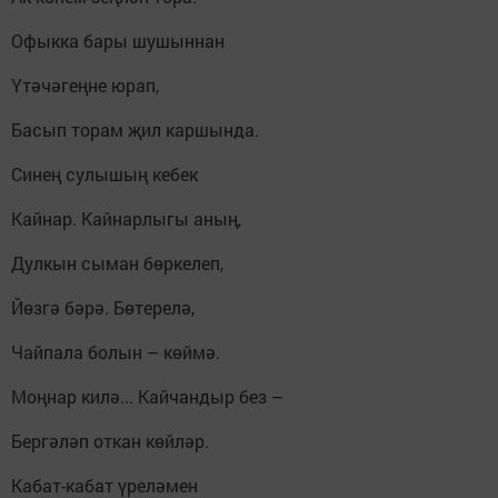
Офыкка бары шушыннан
Үтәчәгеңне юрап,
Басып торам җил каршында.
Синең сулышың кебек
Кайнар. Кайнарлыгы аның,
Дулкын сыман бөркелеп,
Йөзгә бәрә. Бөтерелә,
Чайпала болын – көймә.
Моңнар килә... Кайчандыр без –
Бергәләп откан көйләр.
Кабат-кабат үреләмен