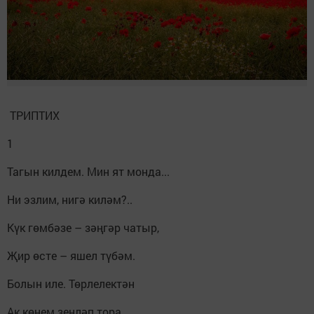
ТРИПТИХ
1
Тагын килдем. Мин ят монда...
Ни эзлим, нигә киләм?..
Күк гөмбәзе – зәңгәр чатыр,
Җир өсте – яшел түбәм.
Болын иле. Төрлелектән
Ак көнем зеңләп тора.