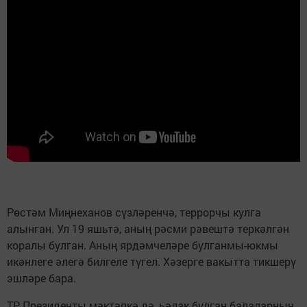
Рөстәм Миңнеханов сүзләренчә, террорчы кулга
алынган. Ул 19 яшьтә, аның рәсми рәвештә теркәлгән
коралы булган. Аның ярдәмчеләре булганмы-юкмы
икәнлеге әлегә билгеле түгел. Хәзерге вакытта тикшерү
эшләре бара.
ТР Президенты мәктәпкә дә, һәлак булган балаларның