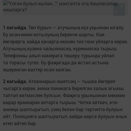
1 кагыйдә.
Төп бурыч — атучының күз уңыннан югалу.
Бу исән-имин котылуның беренче шарты. Кая
йөгерергә, кайда качарга икәнен тиз генә уйларга кирәк.
Атучының күзенә чалынмаска, күренмәскә тырыш.
Телефонны алып камерага төшерү турында уйлап
та торасы түгел. Бу фаҗигадә дә өстәл астына
яшеренгән вахтер исән калган.
2 кагыйдә.
Атканнарын ишетсәң — тышка йөгереп
чыгарга кирәк, әмма паникага бирелгән халык агымы
таптап китмәслек булсын. Фаҗига урыныннан мөмкин
кадәр ераккарак китәргә тырыш. Читкә киткәч, әти-
әниеңә шалтыратып, үзең белән бар тәртиптә булуын
әйт. Полициягә шалтыратып, кайда нәрсә булуын ачык
итеп әйтеп бир.