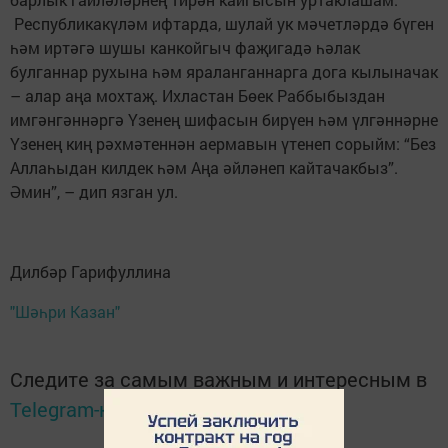
Республикакүләм ифтарда, шулай ук мәчетләрдә бүген
һәм иртәгә шушы канкойгыч фаҗигадә һәлак
булганнар рухына һәм яраланганнарга дога кылыначак
– алар аңа мохтаҗ. Ихластан Бөек Раббыбыздан
имгәнгәннәргә Үзенең шифасын бирүен һәм үлгәннәрне
Үзенең киң рәхмәтеннән аермавын үтенеп сорыйм: “Без
Аллаһыдан килдек һәм Аңа әйләнеп кайтачакбыз”.
Әмин”, – дип язган ул.
Дилбәр Гарифуллина
"Шәһри Казан"
Следите за самым важным и интересным в
Telegram-канале
Татмедиа