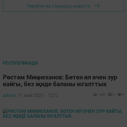
Перейти на страницу новости
РЕСПУБЛИКАДА
Рөстәм Миңнеханов: Бөтен ил өчен зур
кайгы, без җиде баланы югалттык
admin,
11 май 2021 - 12:12
1200
0
0