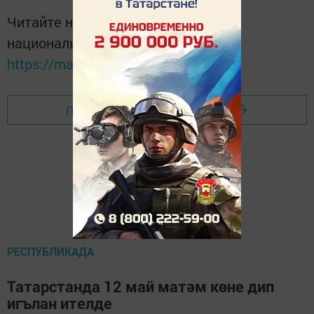
Читайте новости Татарстана в
национальном мессенджере MАХ:
https://max.ru/tatmedia
Перейти на страницу новости
РЕСПУБЛИКАДА
Татарстанда 12 май матәм көне дип
игълан ителде