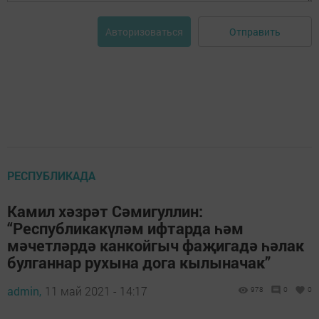
Отправить
Авторизоваться
РЕСПУБЛИКАДА
Камил хәзрәт Сәмигуллин:
“Республикакүләм ифтарда һәм
мәчетләрдә канкойгыч фаҗигадә һәлак
булганнар рухына дога кылыначак”
admin,
11 май 2021 - 14:17
978
0
0