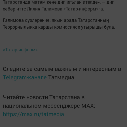
Татарстанда матәм көне дип игълан ителде», — дип
хәбәр итте Лилия Галимова «Татар-информ»га.
Галимова сүзләренчә, якын арада Татарстанның
Террорчылыкка каршы комиссиясе утырышы була.
«Татар-информ»
Следите за самым важным и интересным в
Telegram-канале
Татмедиа
Читайте новости Татарстана в
национальном мессенджере MАХ:
https://max.ru/tatmedia