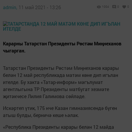
admin,
11 май 2021 - 13:26
1004
0
0
Карарны Татарстан Президенты Рөстәм Миңнеханов
чыгарган.
Татарстан Президенты Рөстәм Миңнеханов карары
белән 12 май республикада матәм көне дип игълан
ителде. Бу хакта «Татар-информ» мәгълүмат
агентлыгына ТР Президенты матбугат хезмәте
җитәкчесе Лилия Галимова сөйләде.
Искәртеп үтик, 175 нче Казан гимназиясендә бүген
атыш булды, берничә кеше һәлак.
«Республика Президенты карары белән 12 майда