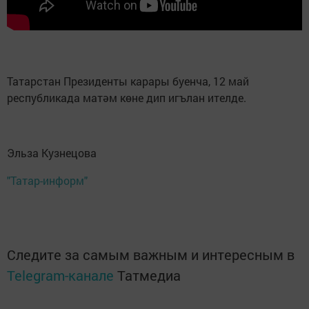
Татарстан Президенты карары буенча, 12 май
республикада матәм көне дип игълан ителде.
Эльза Кузнецова
"Татар-информ"
Следите за самым важным и интересным в
Telegram-канале
Татмедиа