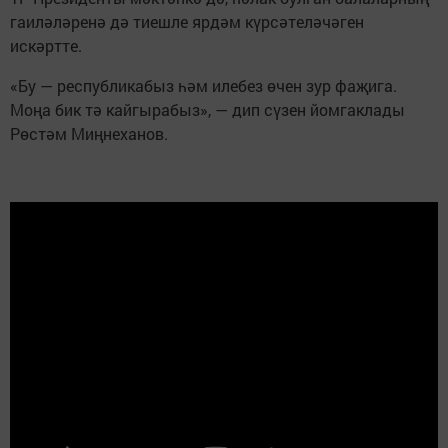
гаиләләренә дә тиешле ярдәм күрсәтеләчәген
искәртте.
«Бу — республикабыз һәм илебез өчен зур фаҗига.
Моңа бик тә кайгырабыз», — дип сүзен йомгаклады
Рөстәм Миңнеханов.