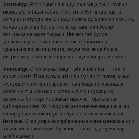
3 кагыйдә.
Әгәр синең яныңда яки сиңа таба аталар
икән, җиргә (идәнгә) ят. Мәктәптә булганда парта
астына, метрода яки бинада булганда колонна артына,
сәүдә үзәгендә булса, стена артына яки берәр
почмакка качарга тырыш. Ничек итеп булса
да ишекләрне томаларга кирәк, моның өчен
урындыклар, өстәл, такта, сәүдә үзәгендә булса,
витринадагы манекеннарны да кулланырга мөмкин.
4 кагыйдә.
Әгәр атучы сиңа таба килә икән — хәлгә
карап эш ит. Паника вакытында бу җиңел түгел, әмма
«ул үлде» һәм «ул террористның башына урындык
белән сукты һәм исән калды» дигән сүзләрнең
аермасы бик зур. Һәрвакыт яшәүне, тормышны
сайларга кирәк. Коткару хезмәтләренең киңәше: әгәр
качар урын юк икән, үлгән булып кылан, кычкырма,
йөгермә. Әгәр үтерүче корбаннарын үлгәнме-юкмы дип
тикшереп йөрми икән, бу шанс. Гадәттә, үтерүчеләр
алай эшләми.