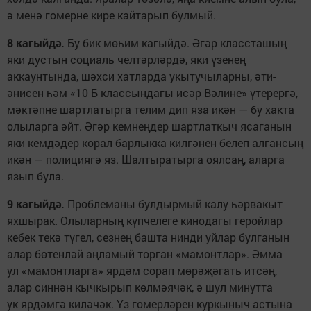
ә менә гомерне кире кайтарып булмый.
8 кагыйдә.
Бу бик мөһим кагыйдә. Әгәр классташың
яки дустын социаль челтәрләрдә, яки үзенең
аккаунтында, шәхси хатларда укытучыларны, әти-
әнисен һәм «10 Б классындагы исәр Вәлине» үтерергә,
мәктәпне шартлатырга телим дип яза икән — бу хакта
олыларга әйт. Әгәр кемнеңдер шартлаткыч ясаганын
яки кемдәдер корал барлыкка килгәнен белеп алгансың
икән — полициягә яз. Шалтыратырга оялсаң, аларга
язып була.
9 кагыйдә.
Проблеманы булдырмый калу һәрвакыт
яхшырак. Олыларның күпчелеге кинодагы геройлар
кебек текә түгел, сезнең башта нинди уйлар булганын
алар бөтенләй аңламый торган «мамонтлар». Әмма
ул «мамонтларга» ярдәм сорап мөрәҗәгать итсәң,
алар синнән кычкырып көлмәячәк, ә шул минутта
ук ярдәмгә киләчәк. Үз гомерләрен куркыныч астына