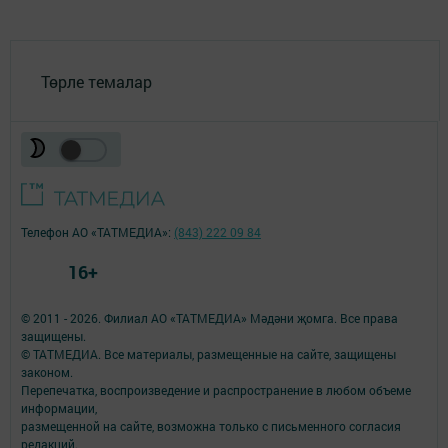
Төрле темалар
Телефон АО «ТАТМЕДИА»:
(843) 222 09 84
16+
© 2011 - 2026. Филиал АО «ТАТМЕДИА» Мәдәни җомга. Все права
защищены.
© ТАТМЕДИА. Все материалы, размещенные на сайте, защищены
законом.
Перепечатка, воспроизведение и распространение в любом объеме
информации,
размещенной на сайте, возможна только с письменного согласия
редакций.