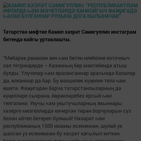
Татарстан мөфтие Камил хәзрәт Сәмигуллин инстаграм
битендә кайгы уртаклашты.
“Мөбарәк рамазан аен һәм бөтен илебезне коточкыч
хәл тетрәндерде – Казанның бер мәктәбендә атыш
булды. Үлүчеләр һәм яраланганнар арасында балалар
да, өлкәннәр да бар. Бу вәхшилек күңелне телә һәм
өшетә. Фаҗигадән барча татарстанлыларның да
күңелләре сыкрана, йөрәкләребез ярсый һәм
телгәләнә. Укучы һәм укытучыларның якыннары
хәзерге мизгелләрдә кичергән тирән борчуларын сүз
белән әйтеп бетереп булмый! Нәзарәт һәм
республиканың 1500 имамы исеменнән, шулай ук
шәхсән үз исемемнән бу хәсрәт кагылып киткән
барлык гаиләләрнең тирән кайгысын уртаклашам.