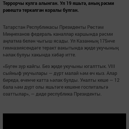
Террорчы кулга алынган. Ул 19 яшьтә, аның рәсми
рәвештә теркәлгән коралы булган.
Татарстан Республикасы Президенты Рөстәм
Миңнеханов федераль каналлар каршында рәсми
аңлатма белән чыгыш ясады. Ул Казанның 175нче
гимназиясендәге теракт вакытында җиде укучының
һәлак булуы хакында хәбәр итте.
«Бүген зур кайгы. Без җиде укучыны югалттык. VIII
сыйныф укучылары — дүрт малай һәм өч кыз. Алар
биредә, өченче катта һәлак булды. Уналты кеше — 12
бала һәм дүрт олы яшьтәге кешене госпитальгә
озаттылар», — диде республика Президенты.