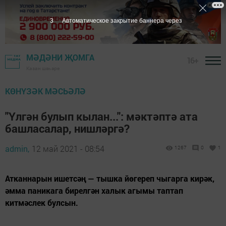
2
Автоматическое закрытие баннера через
МӘДӘНИ ҖОМГА
16+
Казан шәһәре
КӨНҮЗӘК МӘСЬӘЛӘ
"Үлгән булып кылан...": мәктәптә ата
башласалар, нишләргә?
admin,
12 май 2021 - 08:54
1267
0
1
Атканнарын ишетсәң — тышка йөгереп чыгарга кирәк,
әмма паникага бирелгән халык агымы таптап
китмәслек булсын.