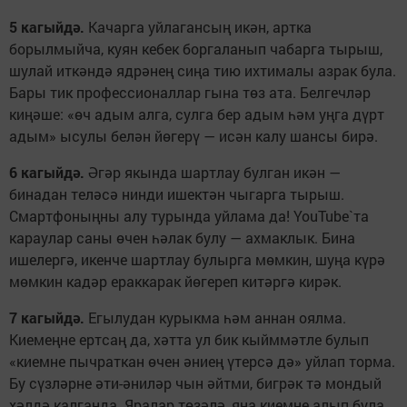
5 кагыйдә.
Качарга уйлагансың икән, артка
борылмыйча, куян кебек боргаланып чабарга тырыш,
шулай иткәндә ядрәнең сиңа тию ихтималы азрак була.
Бары тик профессионаллар гына төз ата. Белгечләр
киңәше: «өч адым алга, сулга бер адым һәм уңга дүрт
адым» ысулы белән йөгерү — исән калу шансы бирә.
6 кагыйдә.
Әгәр якында шартлау булган икән —
бинадан теләсә нинди ишектән чыгарга тырыш.
Смартфоныңны алу турында уйлама да! YouTube`та
караулар саны өчен һәлак булу — ахмаклык. Бина
ишелергә, икенче шартлау булырга мөмкин, шуңа күрә
мөмкин кадәр ераккарак йөгереп китәргә кирәк.
7 кагыйдә.
Егылудан курыкма һәм аннан оялма.
Киемеңне ертсаң да, хәтта ул бик кыйммәтле булып
«киемне пычраткан өчен әниең үтерсә дә» уйлап торма.
Бу сүзләрне әти-әниләр чын әйтми, бигрәк тә мондый
хәлдә калганда. Яралар төзәлә, яңа киемне алып була,