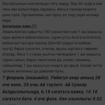
Кан басымын контрольдә тоту зарур. Яңа Ай туарга ике
генә көн калып бара, караңгы, Айсыз төннәр күңелгә
шом сала. Организмны чистарту, ач тору уңай нәтиҗә
бирә.
Ангинадан дәва (1)
Эмальләнгән савытта 100 грамм бал һәм 1 аш кашыгы
кура җиләге кайнатмасын, сүрән утта, болгата-болгата,
кайнатып чыгара язалар (бал 60 градуста кайнап
чыга), бераз суынгач, эчәләр, җылы юрганга төренеп
яталар. Яисә 1 стакан уылган чөгендергә 1 аш кашыгы
серкә салып, бераз төнәтәләр дә, сөзеп, тамакны
чайкыйлар, 1 аш кашыгын эчәргә дә ярый. Болай хәтта
хроник ангинаны да дәвалап була.
7 февраль (якшәмбе). Рабигүл ахир аеның 28
нче көне. 29 нчы Ай тәүлеге. Ай Сукояр
йолдызлыгында, 6.18 сәгатьтә калка, 15.18
сәгатьтә бата. 4 нче фаза. Көн озынлыгы 9.02