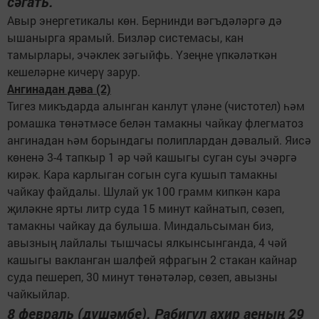
сәгать.
Авыр энергетикалы көн. Бернинди вәгъдәләргә дә
ышанырга ярамый. Бизләр системасы, кан
тамырлары, эчәклек зәгыйфь. Үзеңне үпкәләткән
кешеләрне кичерү зарур.
Ангинадан дәва (2)
Тигез микъдарда алынган канлут үләне (чистотел) һәм
ромашка төнәтмәсе белән тамакны чайкау флегматоз
ангинадан һәм борындагы полиплардан дәвалый. Яисә
көненә 3-4 тапкыр 1 әр чәй кашыгы суган суы эчәргә
кирәк. Кара карлыган согын суга кушып тамакны
чайкау файдалы. Шулай ук 100 грамм кипкән кара
җиләкне ярты литр суда 15 минут кайнатып, сөзеп,
тамакны чайкау да булыша. Миндальсыман биз,
авызның лайлалы тышчасы ялкынсынганда, 4 чәй
кашыгы вакланган шалфей яфрагын 2 стакан кайнар
суда пешереп, 30 минут төнәтәләр, сөзеп, авызны
чайкыйлар.
8 февраль (дүшәмбе). Рабигүл ахир аеның 29