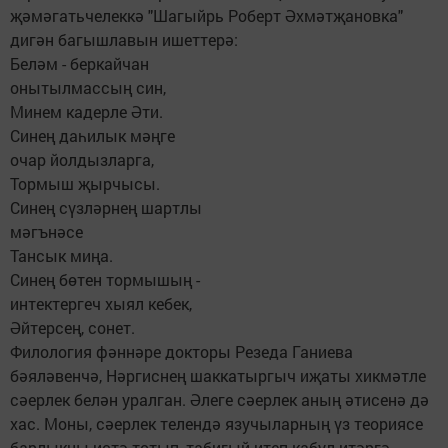
җәмәгатьчелеккә "Шагыйрь Роберт Әхмәтҗановка"
дигән багышлавын ишеттерә:
Беләм - беркайчан
онытылмассың син,
Минем кадерле Әти.
Синең даһилык мәңге
очар йолдызларга,
Тормыш җырчысы.
Синең сүзләрнең шартлы
мәгънәсе
Тансык миңа.
Синең бөтен тормышың -
интектергеч хыял кебек,
Әйтерсең, сонет.
Филология фәннәре докторы Резеда Ганиева
бәяләвенчә, Нәргис­нең шаккатыргыч иҗаты хикмәтле
сәерлек белән уралган. Әлеге сәерлек аның әтисенә дә
хас. Моны, сәерлек телендә язучыларның үз теориясе
барлыкны истә тотып, табигый итеп кабул итәргә