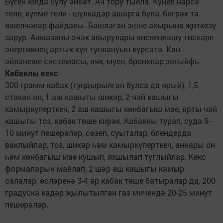
Бүген юлда булу әйбәт. Ач тору тыела. Күңел нәрсә
тели, күпме тели - шулкадәр ашарга була, бигрәк тә
яшелчәләр файдалы. Башлаган эшне ахырына җиткезү
зарур. Ашказаны-эчәк авырулары кискенләшү тискәре
энергиянең артык күп туплануын күрсәтә. Кан
әйләнеше системасы, ияк, муен, бронхлар зәгыйфь.
Кабаклы кекс
300 грамм кабак (туңдырылган булса да ярый), 1,5
стакан он, 1 аш кашыгы шикәр, 2 чәй кашыгы
камыркүперткеч, 2 аш кашыгы көнбагыш мае, ярты чәй
кашыгы тоз, кабак төше кирәк. Кабакны турап, суда 5-
10 минут пешерәләр, сөзеп, суыталар, блендерда
ваклыйлар, тоз, шикәр һәм камыркүперткеч, аннары он
һәм көнбагыш мае кушып, яхшылап туглыйлар. Кекс
формаларын майлап, 2 шәр аш кашыгы камыр
салалар, өсләренә 3-4 әр кабак төше батыралар да, 200
градуска кадәр җылытылган газ мичендә 20-25 минут
пешерәләр.