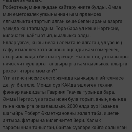
Робертның мине яңадан кайтару нияте булды. Әмма
мин өметсезлек упкыныннан һәм ярдәмсез
ялгызлыктан тартып алган кеше белән араны өзәргә
үземдә көч тапмадым. Тора-бара ул кеше Нәргисне,
киләчәген кайгыртып, кызлыкка алды.
Еллар узгач, кызы белән элемтәне ялгагач, ул үзенең
гафу итмәслек хата ясавын аңлады һәм гомеренең
ахырына кадәр бик нык үкенде. Чынлап та, үз кызыңны
ничек чит кулларга тапшырырга һәм кызлыкка алыр­га
рөхсәт итәргә мөмкин?"
Үги әтинең исеме әлеге язмада кычкырып әйтелмәсә
дә, ул билгеле. Монда сүз КАИда эшләгән техник
фәннәр кандидаты Гавриил Ткачев турында бара.
Әмма Нәргис, үз атасы исән була торып, аның янында
гына калырга ризалашмый. 2000 елда зур Казанда
шагыйрь Роберт Әхмәтҗановны эзләп таба, ишеген
ачтыра, фатирына килеп-китеп йөри. Халык
тарафыннан танылган, байтак сүзләре көйгә салынган