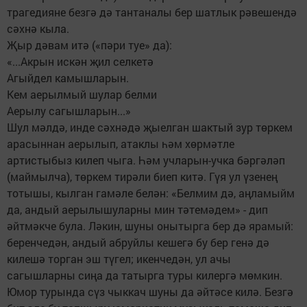
трагедияне безгә дә тантаналы бер шатлык рәвешендә
сәхнә кыла.
Җыр дәвам итә («пәри туе» да):
«...Акрын искән җил селкетә
Агыйдел камышларын.
Кем аерылмый шулар белми
Аерылу сагышларын...»
Шул мәлдә, инде сәхнәдә җыелган шактый зур төркем
арасыннан аерылып, атаклы һәм хөрмәтле
артистыбыз килеп чыга. Һәм учларын-учка бәргәләп
(маймылча), төркем тирәли биеп китә. Гүя ул үзенең
тотышы, кылган гамәле белән: «Белмим дә, аңламыйм
да, андый аерылышуларны мин тәтемәдем» - дип
әйтмәкче була. Ләкин, шуны онытырга бер дә ярамый:
беренчедән, андый абруйлы кешегә бу бер генә дә
килешә торган эш түгел; икенчедән, ул ачы
сагышларны сиңа да татырга туры килергә мөмкин.
Юмор турында сүз чыккач шуны да әйтәсе килә. Безгә