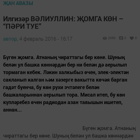
ҖАН АВАЗЫ
Илгизәр ВӘЛИУЛЛИН: ҖОМГА КӨН –
“ПӘРИ ТУЕ”
автор,
4 февраль 2016 - 16:17
2350
0
0
Бүген җомга. Атнаның чираттагы бер көне. Шуның
белән ул башка көннәрдән бер ни белән дә аерылып
тормаган кебек. Ләкин халкыбыз өчен, элек-электән
сакланып калган һәм хәзерге вакытта көчәя барган
гадәт буенча, бу көн рухи эчтәлеге белән
башкаларыннан аерылып тора. Мисал итеп, бу көн
күпләребез өчен радиодан азан тавышын ишетеп,
аннан...
Бүген җомга. Атнаның
чираттагы бер көне. Шуның белән ул башка көннәрдән