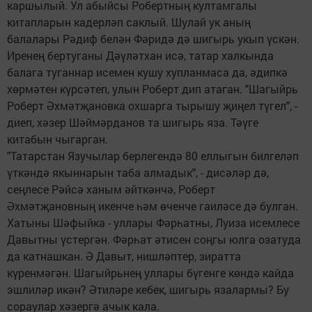
каршылый. Ул абыйсы Робертның култамгалы
китапларын кадерләп саклый. Шулай ук аның
балалары Рәдиф белән Фәридә дә шигырь укып үскән.
Иренең бертуганы Дәүләтхан исә, татар халкында
балага туганнар исемен кушу хупланмаса да, әдипкә
хөрмәтен күрсәтеп, улын Роберт дип атаган. "Шагыйрь
Роберт Әхмәтҗановка охшарга тырышу җиңел түгел", -
диеп, хәзер Шәймәрданов та шигырь яза. Тәүге
китабын чыгарган.
"Татарстан Язучылар берлегендә 80 еллыгын билгеләп
үткәндә якыннарын таба алмадык", - дисәләр дә,
сеңлесе Рәйсә ханым әйткәнчә, Роберт
Әхмәтҗановның икенче һәм өченче гаиләсе дә булган.
Хатыны Шәфыйка - уллары Фәрһатны, Луиза исемлесе
Давытны үстергән. Фәрһат әтисен соңгы юлга озатуда
да катнашкан. Ә Давыт, нишләптер, зиратта
күренмәгән. Шагыйрьнең уллары бүгенге көндә кайда
эшлиләр икән? Әтиләре кебек, шигырь язалармы? Бу
сораулар хәзергә ачык кала.