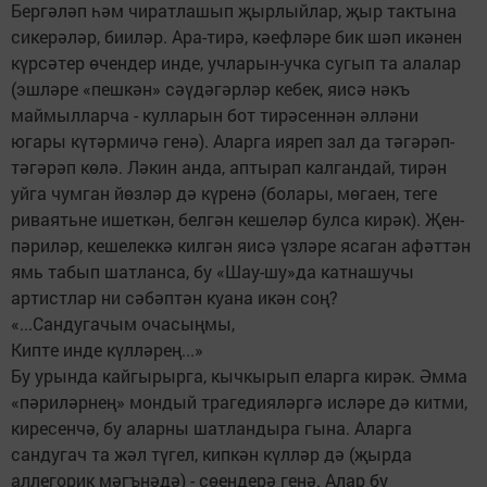
Бергәләп һәм чиратлашып җырлыйлар, җыр тактына
сикерәләр, бииләр. Ара-тирә, кәефләре бик шәп икәнен
күрсәтер өчендер инде, учларын-учка сугып та алалар
(эшләре «пешкән» сәүдәгәрләр кебек, яисә нәкъ
маймылларча - кулларын бот тирәсеннән әлләни
югары күтәрмичә генә). Аларга ияреп зал да тәгәрәп-
тәгәрәп көлә. Ләкин анда, аптырап калгандай, тирән
уйга чумган йөзләр дә күренә (болары, мөгаен, теге
риваятьне ишеткән, белгән кешеләр булса кирәк). Җен-
пәриләр, кешелеккә килгән яисә үзләре ясаган афәттән
ямь табып шатланса, бу «Шау-шу»да катнашучы
артистлар ни сәбәптән куана икән соң?
«...Сандугачым очасыңмы,
Кипте инде күлләрең...»
Бу урында кайгырырга, кычкырып еларга кирәк. Әмма
«пәриләрнең» мондый трагедияләргә исләре дә китми,
киресенчә, бу аларны шатландыра гына. Аларга
сандугач та жәл түгел, кипкән күлләр дә (җырда
аллегорик мәгънәдә) - сөендерә генә. Алар бу