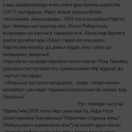
Һава академияләре өчен әлеге фән буенча дәреслек
(1971) чыгардым. Иҗат юлым шуның белән
төгәлләнде. Аның каравы, 1959 елгы кызыбыз Нәргис
рус телендә шигырьләр яза. Әтисе Робертның
әсәрләрен дә русчага тәрҗемә итә. Язучылар берлеге
рәисе урынбасары Әхмәт Гадел юл ачышкач,
Нәргиснең китабы да дөнья күрде. Аны сезгә дә
калдырам, укырсыз!
Олыгайгач та күңел көрлеген югалтмаган Роза Ткачева,
урындыктан күтәрелгәч, сумкасыннан бер журнал да
тартып чыгарды:
- Монысын да сезгә калдырам, - диде. - Анда минем
мәхәббәт һәм иҗат тарихына багышланган язмам бар.
Укырсыз!
Рус телендә чыгучы
"Идель"нең 2008 елгы бер саны иде бу. Анда Роза
Әхмәтҗанова-Ткачеваның "Обратная сторона луны"
("Айның күзгә күренмәгән ягы") истәлеге урын алган.
Әдипнең вафатыннан соң ярты еллап вакыт узгач