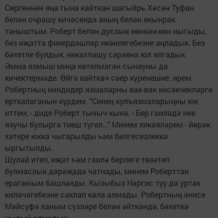
Сөргеннән яңа гына кайткан шагыйрь Хәсән Туфан
белән очрашу кичәсендә аның белән якынрак
таныштым. Роберт белән дуслык көннән-көн ныгыды,
без иҗатта фикердәшләр икәнлегебезне аңладык. Без
бәхетле булдык, никахлашу сараена юл ялгадык.
Әмма язмыш миңа көтелмәгән сынауны да
кичектермәде. Өйгә кайткач сәер күренешне: ирем
Робертның ниндидер язмаларны вак-вак кисәкчекләргә
ерткалаганын күрдем. "Синең кулъязмаларыңны юк
иттем, - диде Роберт тыныч кына. - Бер гаиләдә ике
язучы булырга тиеш түгел..." Минем хикәяләрем - йөрәк
хәтере юкка чыгарылды һәм билгесезлеккә
ыргытылды.
Шулай итеп, иҗат һәм гаилә берлеге төзәтеп
булмаслык дәрәҗәдә чатнады, минем Роберттан
ерагаюым башланды. Кызыбыз Нәргис туу да уртак
киләчәгебезне саклап кала алмады. Робертның әнисе
Мәйсүфә ханым сүзләре белән әйткәндә, бәхеткә
чыдый алмадык.