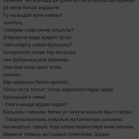
ул менә болай эндәште:
Су кызыдай каян калкып
чыктың,
гомерем сиңа ничек юлыкты?
Егерменче язда күкрәп туган
тойгыларга сәбәп булыпмы?
Хәтерләтеп сихри тау елгасын,
чәч дулкының коя җилкәңә.
Мин бик азны өмет итәм
синнән -
бер карашың белән иркәлә!..
Моны истә тотып, татар журналистлары миңа
булышырга тиеш!
- Сезгә нинди ярдәм кирәк?
Басынкы тавышы белән ут чәчүче ханым ярып салды:
- Торак-коммуналь хуҗалык җитәкчеләре халыкны
кычкыртып талый. Күрсәткән хезмәтләре өчен акчаны
берничә тапкыр арттырып түләтәләр. Шушы