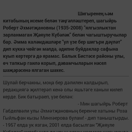
Шигыренең һәм
китабының исеме белән тәңгәлләштереп, шагыйрь
Роберт Әхмәтҗановны (1935-2008) "ялгызлыктан
зарланмаган Җәяүле Күбәләк" белән чагыштыручылар
бар. Әмма каләмдәшләре "ул үзе бер шигъри дәүләт"
дип күккә чөйгән мәлдә, әдипне буйдаклар сафына
куып кертергә дә ярамас. Балык Бистәсе районы улы,
өч тапкыр гаилә корып, дәвамчыларын нәсел
шәҗәрәсенә ялгаган шәхес.
Шулай берчакны, моңа бер дәлилен калдырып,
редакциягә җилтерәп кенә олы яшьтәге ханым килеп
керде. Бик батыраеп, үзе белән:
- Мин шагыйрь Роберт
Габделвәли улы Әхмәтҗановның беренче хатыны Роза
Гыйльфан кызы Минхәерова булам! - дип таныштырды.
- 1957 елда ук язган, 2001 елда басылган "Җәяүле
Күбәләк" китабында да урын алган исемсез шигырендә