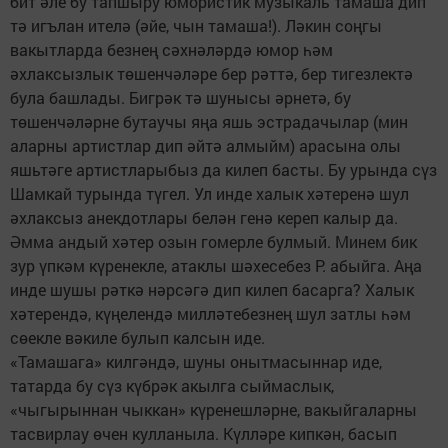
бит әле бу тапшыру юмористик музыкаль тамаша дип
тә игълан ителә (әйе, чын тамаша!). Ләкин соңгы
вакытларда безнең сәхнәләрдә юмор һәм
әхлаксызлык төшенчәләре бер рәттә, бер тигезлектә
була башлады. Бигрәк тә шунысы әрнетә, бу
төшенчәләрне бутаучы яңа яшь эстрадачылар (мин
аларны артистлар дип әйтә алмыйм) арасына олы
яшьтәге артистларыбыз да килеп басты. Бу урында сүз
Шамкай турында түгел. Ул инде халык хәтеренә шул
әхлаксыз анекдотлары белән генә кереп калыр да.
Әмма андый хәтер озын гомерле булмый. Минем бик
зур үпкәм күренекле, атаклы шәхесебез Р. абыйга. Аңа
инде шушы рәткә нәрсәгә дип килеп басарга? Халык
хәтерендә, күңелендә милләтебезнең шул затлы һәм
сөекле вәкиле булып калсын иде.
«Тамашага» килгәндә, шуны онытмасыннар иде,
татарда бу сүз күбрәк акылга сыймаслык,
«чыгырыннан чыккан» күренеш­ләрне, вакыйгаларны
тасвирлау өчен кулланыла. Күлләре кипкән, басып