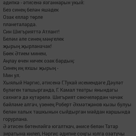
әдипкә - әтисенә язганнарын укый:
Без синең белән яшәдек
Озак еллар төрле
планеталарда.
Син Шигърияттә Атлант!
Беләм әле синең мәңгелек
җырың җырланачак!
Бөек Әтием минем,
Аңлау өчен ничек озак бардың:
Синең иң яхшы җырың -
Мин ул.
Хыялый Нәргис, әтисенә Г.Тукай исемендәге Дәүләт
бүләген тапшырганда, Г. Камал театры янындагы
сәхнәгә дә күтәрелә. Шигърият сөючеләрдән чәчәк
бәйләме алгач, үзенең Роберт Әхмәтҗанов кызы булуы
белән халык ташкынын сыйдырган мәйдан каршында
горурлана.
Ә әтисен бөтенләйгә югалткач, әнисе белән Татар
зиратына килеп, Нәргис әдипне соңгы юлга озатучы