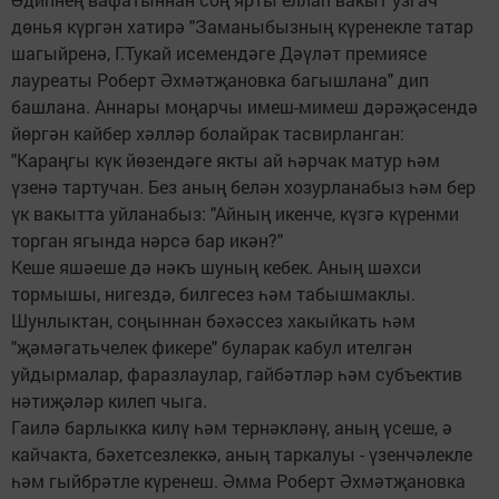
дөнья күргән хатирә "Заманыбызның күренекле татар
шагыйренә, Г.Тукай исемендәге Дәүләт премиясе
лауреаты Роберт Әхмәтҗановка багышлана" дип
башлана. Аннары моңарчы имеш-мимеш дәрәҗәсендә
йөргән кайбер хәлләр болайрак тасвирланган:
"Караңгы күк йөзендәге якты ай һәрчак матур һәм
үзенә тартучан. Без аның белән хозурланабыз һәм бер
үк вакытта уйланабыз: "Айның икенче, күзгә күренми
торган ягында нәрсә бар икән?"
Кеше яшәеше дә нәкъ шуның кебек. Аның шәхси
тормышы, нигездә, билгесез һәм табышмаклы.
Шунлыктан, соңыннан бәхәссез хакыйкать һәм
"җәмәгатьчелек фикере" буларак кабул ителгән
уйдырмалар, фаразлау­лар, гайбәтләр һәм субъектив
нәтиҗәләр килеп чыга.
Гаилә барлыкка килү һәм тернәкләнү, аның үсеше, ә
кайчакта, бәхетсезлеккә, аның таркалуы - үзенчәлекле
һәм гыйбрәтле күренеш. Әмма Роберт Әхмәтҗановка