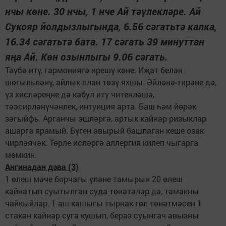
нчы көне. 30 нчы, 1 нче Ай тәүлекләре. Ай
Сукояр йолдызлыгында, 6.56 сәгатьтә калка,
16.34 сәгатьтә бата. 17 сәгать 39 минуттан
яңа Ай. Көн озынлыгы 9.06 сәгать.
Тәүбә итү, гармониягә ирешү көне. Иҗат белән
шөгыльләнү, айлык план төзү яхшы. Әйләнә-тирәне дә,
үз хисләреңне дә кабул итү читенләшә,
тәэсирләнүчәнлек, интуиция арта. Баш һәм йөрәк
зәгыйфь. Арганчы эшләргә, артык кайнар ризыклар
ашарга ярамый. Бүген авырый башлаган кеше озак
чирләячәк. Төрле исләргә аллергия килеп чыгарга
мөмкин.
Ангинадан дәва (3)
1 өлеш мәче борчагы үләне тамырын 20 өлеш
кайнатып суытылган суда төнәтәләр дә, тамакны
чайкыйлар. 1 аш кашыгы тырнак гөл төнәтмәсен 1
стакан кайнар суга кушып, бераз суынгач авызны