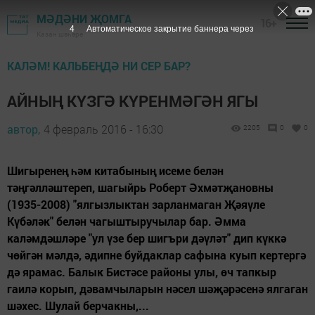
МӘДӘНИ ҖОМГА
16+
3
Автоматическое закрытие баннера через
Казан шәһәре
КАЛӘМ! КАЛЬБЕҢДӘ НИ СЕР БАР?
АЙНЫҢ КҮЗГӘ КҮРЕНМӘГӘН ЯГЫ
автор,
4 февраль 2016 - 16:30
2205
0
0
Шигыренең һәм китабының исеме белән
тәңгәлләштереп, шагыйрь Роберт Әхмәтҗановны
(1935-2008) "ялгызлыктан зарланмаган Җәяүле
Күбәләк" белән чагыштыручылар бар. Әмма
каләмдәшләре "ул үзе бер шигъри дәүләт" дип күккә
чөйгән мәлдә, әдипне буйдаклар сафына куып кертергә
дә ярамас. Балык Бистәсе районы улы, өч тапкыр
гаилә корып, дәвамчыларын нәсел шәҗәрәсенә ялгаган
шәхес. Шулай берчакны,...