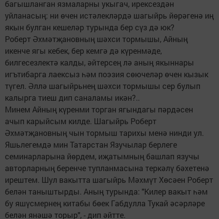
багышланган язмаларны укыгач, ирексездән
уйланасың: ни өчен истәлекләрдә шагыйрь йөрәгенә иң
якын булган кешеләр турында бер сүз дә юк?
Роберт Әхмәтҗановның шәхси тормышы, Айның
икенче ягы кебек, бер кемгә дә күренмәде,
билгесезлектә калды, әйтерсең лә аның якыннары
игътибарга лаексыз һәм поэзия сөючеләр өчен кызык
түгел. Әллә шагыйрьнең шәхси тормышы сер булып
калырга тиеш дип саналамы икән?..
Минем Айның күренми торган ягындагы пәрдәсен
ачып карыйсым килде. Шагыйрь Роберт
Әхмәтҗановның чын тормыш тарихы менә нинди ул.
Яшьлегемдә мин Татарстан Язучылар берлеге
семинарларына йөрдем, иҗатымның башлап язучы
авторларның беренче тупланмасына теркәлү бәхетенә
ирештем. Шул вакытта шагыйрь Мәхмүт Хөсәен Роберт
белән таныштырды. Аның турында: "Килер вакыт һәм
бу яшүсмернең китабы бөек Габдулла Тукай әсәрләре
белән янәшә торыр", - дип әйтте.