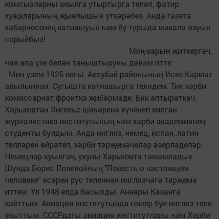
комсызларны акылга утыртырга теләп, фатир
хуҗаларының җыелышын үткәрәбез. Анда газета
хәбәрчесенең катнашуын һәм бу турыда мәкалә язуын
сорыйбыз!
Моң-зарын җиткергәч,
чая апа үзе белән таныштыруны дәвам итте:
- Мин үзем 1925 елгы. Аксубай районының Иске Кармәт
авылыннан. Сугышта катнашырга теләдем. Тик хәрби
комиссариат фронтка җибәрмәде. Бик аптыраткач,
Харьковтан Энгельс шәһәренә күченеп килгән
журналистика институтының һәм хәрби академиянең
студенты булдым. Анда инглиз, немец, испан, латин
телләрен өйрәтеп, хәрби тәрҗемәчеләр әзерләделәр.
Немецлар куылгач, укуны Харьковта тәмамладык.
Шунда Борис Полевойның "Повесть о настоящем
человеке" әсәрен рус теленнән инглизчәгә тәрҗемә
иттем. Ул 1948 елда басылды. Аннары Казанга
кайттым. Авиация институтында гомер буе инглиз теле
укыттым. СССРдагы авиация институтлары һәм Хәрби