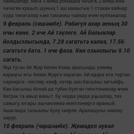
чайкыйлар. Яисә 3 өлеш ромашка чәчәге, 2 өлеш юкә
чәчәген кушып, шуның 1 аш кашыгын 1 стакан кайнар
суда төнәтәләр һәм тамакны чайкау өчен кулланалар.
9 февраль (сишәмбе). Рабигүл ахир аеның 30
нчы көне. 2 нче Ай тәүлеге. Ай Балыклар
йолдызлыгында, 7.28 сәгатьтә калка, 17.56
сәгатьтә бата. 1 нче фаза. Көн озынлыгы 9.10
сәгать.
Яңа туган Ай Җир белән Кояш арасында, үзенең
караңгы ягы белән Җиргә караган. Ай идарә итә торган
һәрнәрсә - хисләр, кәеф, хәтер, кан басымы зәгыйфь.
Кан басымы болай да түбән булган гипотониклар өчен
бигрәк тә авыр вакыт. Бу чорда укуда уңышлар, тиз
савыгу, югары эшчәнлеккә өметләнергә ярамый.
Ашаганда талымлы булу хәерле. Аралашуны чикләү
зарур.
10 февраль (чәршәмбе). Җөмәдел әүвәл