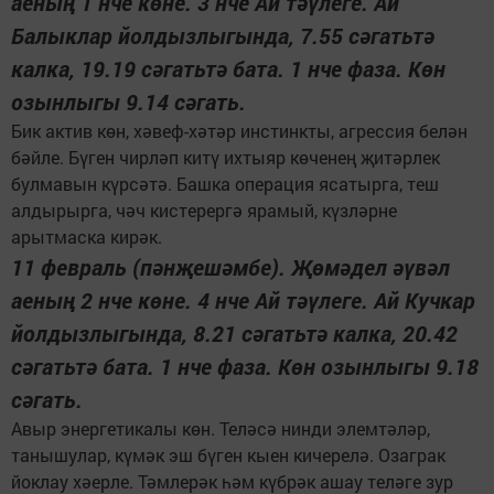
аеның 1 нче көне. 3 нче Ай тәүлеге. Ай
Балыклар йолдызлыгында, 7.55 сәгатьтә
калка, 19.19 сәгатьтә бата. 1 нче фаза. Көн
озынлыгы 9.14 сәгать.
Бик актив көн, хәвеф-хәтәр инстинкты, агрессия белән
бәйле. Бүген чирләп китү ихтыяр көченең җитәрлек
булмавын күрсәтә. Башка операция ясатырга, теш
алдырырга, чәч кистерергә ярамый, күзләрне
арытмаска кирәк.
11 февраль (пәнҗешәмбе). Җөмәдел әүвәл
аеның 2 нче көне. 4 нче Ай тәүлеге. Ай Кучкар
йолдызлыгында, 8.21 сәгатьтә калка, 20.42
сәгатьтә бата. 1 нче фаза. Көн озынлыгы 9.18
сәгать.
Авыр энергетикалы көн. Теләсә нинди элемтәләр,
танышулар, күмәк эш бүген кыен кичерелә. Озаграк
йоклау хәерле. Тәмлерәк һәм күбрәк ашау теләге зур