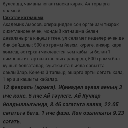
булса да, чаманы югалтмаска кирәк. Ач торырга
ярамый.
Сихәтле катнашма
Академик Амосов, операциядән соң организм тизрәк
сихәтләнсен өчен, мондый катнашма белән
дәваланырга киңәш иткән, ул сәламәт кешеләр өчен дә
бик файдалы: 500 әр грамм йөзем, күрәгә, инҗир, кара
җимеш, әстерхан чикләвеген һәм кабыгы белән 1
лимонны иттарткычтан чыгаралар да, 500 грамм бал
кушып болгаталар, суыткычта пыяла савытта
саклыйлар. Көненә 3 тапкыр, ашарга ярты сәгать кала,
1 әр аш кашыгы кабалар.
12 февраль (җомга). Җөмәдел әүвәл аеның 3
нче көне. 5 нче Ай тәүлеге. Ай Кучкар
йолдызлыгында, 8.46 сәгатьтә калка, 22.05
сәгатьтә бата. 1 нче фаза. Көн озынлыгы 9.23
сәгать.