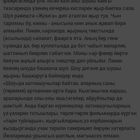
фаҗигасендә үлә. Исән калганы шушы кайгы
тәэсирендә үзенең кичереш-хисләрен җыр-бәеткә сала.
Шул рәвештә «Җомга» дип аталган җыр туа. Чын
тарихмы бу, юкмы - анысына мин анык җавап бирә
алмыйм. Ләкин, һәрхәлдә, җырның текстында
(асылында) һәлакәт, фаҗига ята. Аның бер генә
сүзендә дә, бер куплетында да бот чабып көләрлек,
шатланып биерлек сәбәп юк. Моны һәр фикер йөртә
белүче аңлый алырга тиештер дип уйлыйм. Ләкин
безнең шоу­да башкача шул. Шоу дигәне дә шушы
җырны башкаруга бәйледер инде.
«Шоу»да катнашучылар байтак, аларның саны
(төркеме) артканнан-арта бара. Кызганычка каршы,
араларында олы-олы яшьтәгеләр, абруйлылар да
шактый. Анда барган күренешләр, катнашучыларның
үз-үзләрен тотышлары, төрле-төрле фильмнарда күргән
«пәри туйларын», кыргыйларның үз корбаннарын
кыздырганда учак тирәли сикерешеп йөрүен хәтерләтә.
Йөзләрендә урынсыз шатлык, мәгънәсез елмаю.