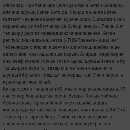
алганнар. Һәр тапшыру шул җыр-язма белән башлана,
өлешчә шуның белән бетә дә. Шунда да инде бөтен
галәмәт - күңелне әрнеткеч күренешләр. Ошамагач, ник
карыйсың, дип әйтүчеләр дә булыр, анысы. Ләкин бит
тапшыру дәүләт телерадиокомпаниясеннән, бөтен
республика халкына, хәтта («ТНВ-Планета» аша) чит
төбәкләрдә сибелеп яшәүче милләттәшләребезгә дә
адреслана. Аны яшьләр дә карый. Аларда, күңелләрне
ача, кәеф күтәрә торган татар җыры шундый икән, ә бу
тапшыруга карата - татар милләтенең мәдәнияте
шундый булырга тиеш дигән караш туа. Менә нәрсәгә
күңел әрни, җан елый.
Бу җыр узган гасырның 60 нчы еллар ахырындамы, 70
нче еллар башындамы хасил булды. Халык сөйләве
буенча аның тарихы болай: ике гашыйк, алдагы
көннәрендә уртак гомер кичерергә ният кылып, ЗАГСта
теркәлергә гариза бирә. Ләкин көткән көн (җомга -
язылышу көне) килеп җиткәч, аларның берсе юл