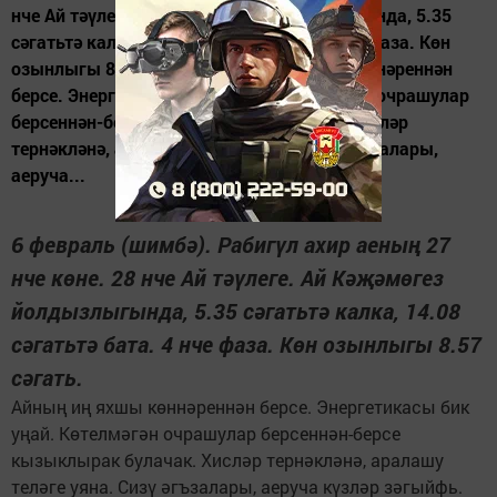
нче Ай тәүлеге. Ай Кәҗәмөгез йолдызлыгында, 5.35
сәгатьтә калка, 14.08 сәгатьтә бата. 4 нче фаза. Көн
озынлыгы 8.57 сәгать. Айның иң яхшы көннәреннән
берсе. Энергетикасы бик уңай. Көтелмәгән очрашулар
берсеннән-берсе кызыклырак булачак. Хисләр
тернәкләнә, аралашу теләге уяна. Сизү әгъзалары,
аеруча...
6 февраль (шимбә). Рабигүл ахир аеның 27
нче көне. 28 нче Ай тәүлеге. Ай Кәҗәмөгез
йолдызлыгында, 5.35 сәгатьтә калка, 14.08
сәгатьтә бата. 4 нче фаза. Көн озынлыгы 8.57
сәгать.
Айның иң яхшы көннәреннән берсе. Энергетикасы бик
уңай. Көтелмәгән очрашулар берсеннән-берсе
кызыклырак булачак. Хисләр тернәкләнә, аралашу
теләге уяна. Сизү әгъзалары, аеруча күзләр зәгыйфь.