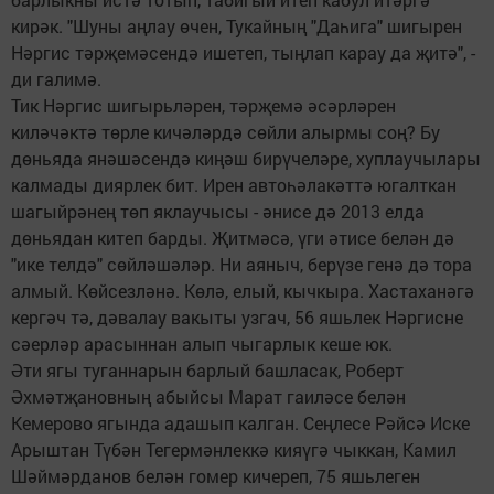
кирәк. "Шуны аңлау өчен, Тукайның "Даһига" шигырен
Нәргис тәрҗемәсендә ишетеп, тыңлап карау да җитә", -
ди галимә.
Тик Нәргис шигырьләрен, тәрҗемә әсәрләрен
киләчәктә төрле кичәләрдә сөйли алырмы соң? Бу
дөньяда янәшәсендә киңәш бирүчеләре, хуплаучылары
калмады диярлек бит. Ирен автоһәлакәттә югалткан
шагыйрәнең төп яклаучысы - әнисе дә 2013 елда
дөньядан китеп барды. Җитмәсә, үги әтисе белән дә
"ике телдә" сөйләшәләр. Ни аяныч, берүзе генә дә тора
алмый. Көйсезләнә. Көлә, елый, кычкыра. Хастаханәгә
кергәч тә, дәвалау вакыты узгач, 56 яшьлек Нәргисне
сәерләр арасыннан алып чыгарлык кеше юк.
Әти ягы туганнарын барлый башласак, Роберт
Әхмәтҗановның абыйсы Марат гаиләсе белән
Кемерово ягында адашып калган. Сеңлесе Рәйсә Иске
Арыштан Түбән Тегермәнлеккә кияүгә чыккан, Камил
Шәймәрданов белән гомер кичереп, 75 яшьлеген