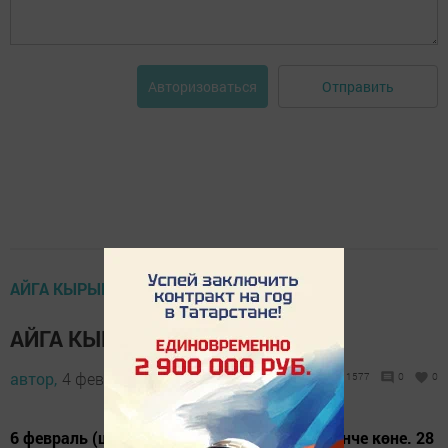
Отправить
Авторизоваться
АЙГА КЫРЫН КАРАМА
АЙГА КЫРЫН КАРАМА
автор,
4 февраль 2016 - 16:25
1577
0
0
6 февраль (шимбә). Рабигүл ахир аеның 27 нче көне. 28