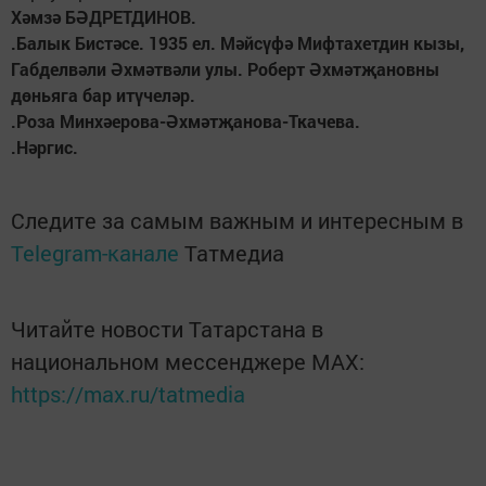
Хәмзә БӘДРЕТДИНОВ.
.Балык Бистәсе. 1935 ел. Мәйсүфә Мифтахетдин кызы,
Габделвәли Әхмәтвәли улы. Роберт Әхмәтҗановны
дөньяга бар итүчеләр.
.Роза Минхәерова-Әхмәтҗанова-Ткачева.
.Нәргис.
Следите за самым важным и интересным в
Telegram-канале
Татмедиа
Читайте новости Татарстана в
национальном мессенджере MАХ:
https://max.ru/tatmedia