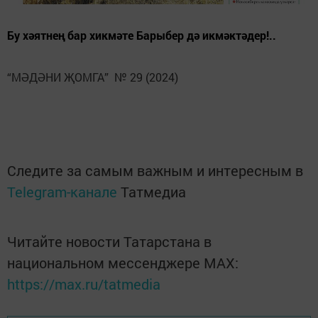
Бу хәятнең бар хикмәте Барыбер дә икмәктәдер!..
“МӘДӘНИ ҖОМГА” № 29 (2024)
Следите за самым важным и интересным в
Telegram-канале
Татмедиа
Читайте новости Татарстана в
национальном мессенджере MАХ:
https://max.ru/tatmedia