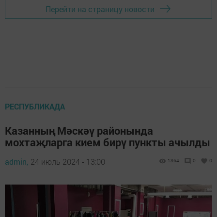
Перейти на страницу новости
РЕСПУБЛИКАДА
Казанның Мәскәү районында
мохтаҗларга кием бирү пункты ачылды
admin,
24 июль 2024 - 13:00
1364
0
0