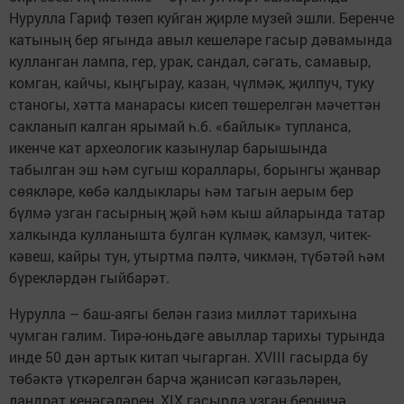
Нурулла Гариф төзеп куйган җирле музей эшли. Беренче
катының бер ягында авыл кешеләре гасыр дәвамында
кулланган лампа, гер, урак, сандал, сәгать, самавыр,
комган, кайчы, кыңгырау, казан, чүлмәк, җилпуч, туку
станогы, хәтта манарасы кисеп төшерелгән мәчеттән
сакланып калган ярымай һ.б. «байлык» тупланса,
икенче кат археологик казынулар барышында
табылган эш һәм сугыш кораллары, борынгы җанвар
сөякләре, көбә калдыклары һәм тагын аерым бер
бүлмә узган гасырның җәй һәм кыш айларында татар
халкында кулланышта булган күлмәк, камзул, читек-
кәвеш, кайры тун, утыртма пәлтә, чикмән, түбәтәй һәм
бүрекләрдән гыйбарәт.
Нурулла – баш-аягы белән газиз милләт тарихына
чумган галим. Тирә-юньдәге авыллар тарихы турында
инде 50 дән артык китап чыгарган. XVIII гасырда бу
төбәктә үткәрелгән барча җанисәп кәгазьләрен,
ландрат кенәгәләрен, XIX гасырда узган берничә