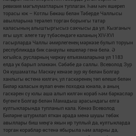
ревизия мәгълүматларын туплаган. Һәм һич яшереп
торасы юк – Котлы Бөкәш белән Тәберде Чаллысы
авылларына терәлеп торган борынгы татар
каласының алыштыр­гысыз сакчысы да ул. Кызганыч
ягы шул: әлеге тау түбәсендәге каланың XIV-XVI
гасырларда Чаллы әмирлегенең мәркәзе булып торуын
республикада бик санаулы кешеләр генә белә. Ә
югыйсә, русларның чиркәү елъязмаларына ул 1183
елда ук барып эләккән. Сәбәбе дә саллы. Всеволод Зур
Оя кушаматлы Мәскәү кенәзе зур яу белән Болгар
ханлыгы өстенә килгәч, ул гаскәренең төп өлеше белән
Биләр каласын яулап өчен походка юнәлә, ә аның
гаскәрен су юлы аша алып килгән кораб һәм баркаслар
бүгенге Болгар белән Мамадыш арасындагы елга
култыкларында тупланып кала. Кенәз Всеволод
Биләрне штурмлап яткан арада менә шушы төбәк
авыллары биш меңгә якын ир туплый да, култыкларда
торган кораблар өстенә ябырыла һәм аларны да,