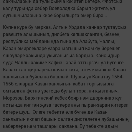
сакчыларын да тулысынча юк итеп бетерә. Флотсыз
калу турында хәбәр Всеволодка барып җитүгә, ул
сугышчыларына кире борылырга әмер бирә...
Күпне күрә бу мәркәз. Алтын Урдада ханнар туктаусыз
рәвештә алышынып, дилбегә көпшәкләнгәч, безнең
республика мәйданында гына да Алабуга, Чаллы,
Казан әмирлекләре үзара ызгышып һәм яу йөрешеп
яшәүләре хакында укыганыгыз бардыр. Кайсыдыр
яуда Чаллы хакиме Хафиз-Гәрәй оттыргач, ул бүгенге
Казахстан җирләренә качып китә, ә кече мәркәз Казан
ханлыгына буйсына башлый. Шушы ук Калатау 1554-
1556 елларда Казан ханлыгын кабат торгызырга
омтылган фетнә үзәге дә булып тора, ни кызганыч,
Морозов, Барятинский кебек бояр һәм дворяннар кул
астында килгән җәза гаскәре аны пыран-заран китереп
бетерә шул... Әлеге төбәктә әле бүген дә Казан
ханлыгын яклап башын салган дистәләгән яубашының
каберләре һәм ташлары саклана. Бу төбәктә адым