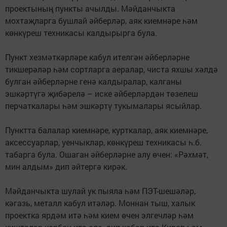
проектының пункты ачылды. Мәйданчыкта
мохтаҗларга бушлай әйберләр, аяк киемнәре һәм
көнкүреш техникасы калдырырга була.
Пункт хезмәткәрләре кабул ителгән әйберләрне
тикшерәләр һәм сортларга аералар, чиста яхшы хәлдә
булган әйберләрне генә калдыралар, калганы
эшкәртүгә җибәрелә – иске әйберләрдән төзелеш
перчаткалары һәм эшкәртү тукымалары ясыйлар.
Пунктта балалар киемнәре, курткалар, аяк киемнәре,
аксессуарлар, уенчыклар, көнкүреш техникасы һ.б.
табарга була. Ошаган әйберләрне алу өчен: «Рәхмәт,
мин алдым» дип әйтергә кирәк.
Мәйданчыкта шулай ук пыяла һәм ПЭТ-шешәләр,
кәгазь, металл кабул итәләр. Моннан тыш, халык
проектка ярдәм итә һәм кием өчен элгечләр һәм