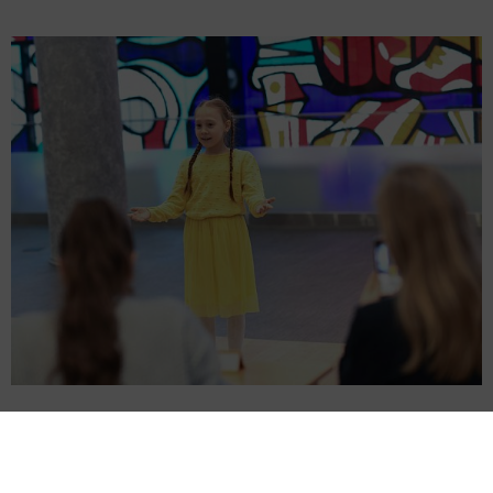
Конкурс нәтиҗәләре буенча жюри 45 баланы сайлап
алачак.