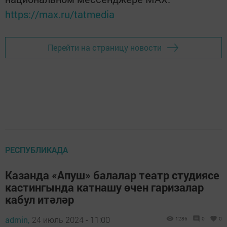
https://max.ru/tatmedia
Перейти на страницу новости
РЕСПУБЛИКАДА
Казанда «Апуш» балалар театр студиясе
кастингында катнашу өчен гаризалар
кабул итәләр
admin,
24 июль 2024 - 11:00
1286
0
0