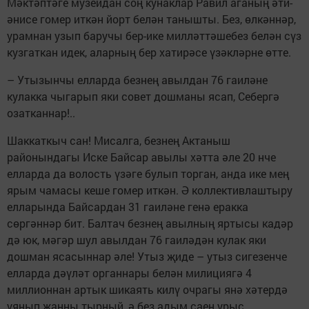
Мәктәптәге музейдан соң кунаклар Равил аганың әти-
әнисе гомер иткән йорт белән танышты. Без, өлкәннәр,
урамнан узып баручы бер-ике милләттәшебез белән сүз
кузгаткан идек, аларның бер хатирәсе үзәкләрне өтте.
– Утызынчы елларда безнең авылдан 76 гаиләне
кулакка чыгарып яки совет дошманы ясап, Себергә
озатканнар!..
Шаккаткыч сан! Мисалга, без­нең Актаныш
районындагы Иске Байсар авылы хәтта әле 20 нче
елларда да волость үзәге булып торган, анда ике мең
ярым чамасы кеше гомер иткән. Ә коллективлаштыру
елларында Байсардан 31 гаиләне генә еракка
сөргәннәр бит. Балтач безнең авылның яртысы кадәр
дә юк, мәгәр шул авылдан 76 гаиләдән кулак яки
дошман ясасыннар әле! Утыз җиде – утыз сигезенче
елларда дәүләт органнары белән милициягә 4
миллионнан артык шикаять килү очрагы янә хәтердә
уянып җанны тырный, ә без адым саен урыс