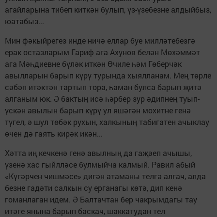
агайларына тибеп киткән булып, үз-үзебезне алдыйбыз,
юатабыз...
Мин фәкыйрегез инде ничә еллар буе милләтебезгә
ерак остазларым Гариф ага Ахунов белән Мөхәммәт
ага Мәһдиевне бүләк иткән Өчиле һәм Гөберчәк
авылларын барып күрү турында хыялланам. Мең төрле
сәбәп итәктән тартып тора, һаман булса барып җитә
алганым юк. Ә бактың исә һәрбер зур әдипнең туып-
үскән авылын барып күрү ул яшәгән мохитне генә
түгел, ә шул төбәк рухын, халкының табигатен ачык­лау
өчен дә гаять кирәк икән...
Хәтта иң кечкенә генә авылның да гаҗәеп ачышы,
үзенә хас гыйл­ләсе булмыйча калмый. Равил абый
«Күгәрчен чишмәсе» дигән атаманы телгә алгач, алда
безне гадәти салкын су ерганагы көтә, дип кенә
гоманлаган идем. Ә Балтачтан бер чакрымдагы тау
итәге янына барып баскач, шаккатудан тел