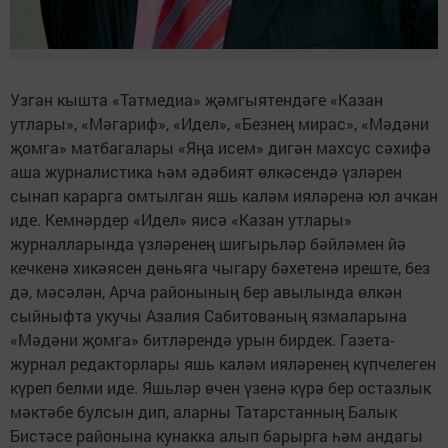
Узган кышта «Татмедиа» җәм­гыятендәге «Казан
утлары», «Мәгариф», «Идел», «Безнең мирас», «Мәдәни
җомга» матбагалары «Яңа исем» дигән махсус сәхифә
аша журналистика һәм әдәбият өлкәсендә үзләрен
сынап карарга омтылган яшь каләм ияләренә юл ачкан
иде. Кемнәрдер «Идел» яисә «Казан утлары»
журналларында үзләренең шигырьләр бәйләмен йә
кечкенә хикәясен дөньяга чыгару бәхетенә иреште, без
дә, мәсәлән, Арча районының бер авылында өлкән
сыйныфта укучы Азалия Сабитованың язмаларына
«Мәдәни җомга» битләрендә урын бирдек. Газета-
журнал редакторлары яшь каләм ияләренең күпчелеген
күреп белми иде. Яшьләр өчен үзенә күрә бер остазлык
мәктәбе булсын дип, аларны Татарстанның Балык
Бистәсе районына кунакка алып барырга һәм андагы