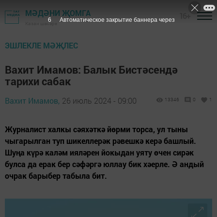
МӘДӘНИ ҖОМГА
16+
5
Автоматическое закрытие баннера через
Казан шәһәре
ЭШЛЕКЛЕ МӘҖЛЕС
Вахит Имамов: Балык Бистәсендә
тарихи сабак
Вахит Имамов,
26 июль 2024 - 09:00
13346
0
1
Журналист халкы сәяхәткә йөрми торса, ул тыны
чыгарылган туп шикеллерәк рәвешкә керә башлый.
Шуңа күрә каләм ияләрен йокыдан уяту өчен сирәк
булса да ерак бер сәфәргә юллау бик хәерле. Ә андый
очрак барыбер табыла бит.