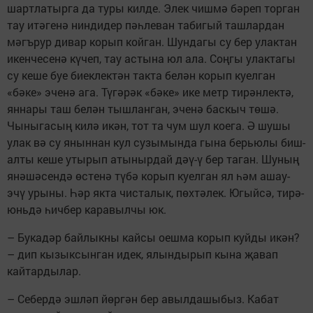
шартлатырга да туры килде. Элек чишмә бәреп торган
тау итәгенә ниндидер пәһлеван табигый ташлардан
мәгърур дивар корып койган. Шундагы су бер улактан
икенчесенә күчеп, тау астына юл ала. Соңгы улактагы
су кеше буе биеклектән такта белән корып куелган
«бәке» эченә ага. Түгәрәк «бәке» ике метр тирәнлектә,
яннары таш белән тыш­ланган, эченә баскыч төшә.
Чыныгасың килә икән, тот та чум шул коега. Ә шушы
улак вә су яныннан кул сузымында гына берьюлы биш-
алты кеше утырып атынырдай дәү-ү бер таган. Шуның
янәшәсендә өстенә түбә корып куелган ял һәм ашау­-
эчү урыны. Һәр якта чисталык, пөхтәлек. Югыйсә, тирә-
юньдә һичбер каравылчы юк.
– Букадәр байлыкны кайсы оешма корып куйды икән?
– дип кызыксынган идек, ялындырып кына җавап
кайтардылар.
– Себердә эшләп йөргән бер авылдашыбыз. Кабат