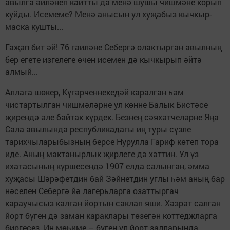
авылга әйләнеп кайтты да менә шушы чишмәне корып
куйды. Исемеме? Менә анысын ул хуҗабыз кычкыр­
маска кушты...
Гаҗәп бит әй! 76 гаиләне Себергә олактырган авылның
бер егете изгелеге өчен исемен дә кычкырып әйтә
алмый...
Аллага шөкер, Күгәрченнекедәй каралган һәм
чистартылган чишмәләрне ул көнне Балык Бистәсе
җирендә әле байтак күрдек. Безнең сәяхәтчеләрне Яңа
Сала авылында республикадагы иң туры сүзле
тарихчыларыбызның берсе Нурулла Гариф көтеп тора
иде. Аның мактанырлык җирлеге дә хәттин. Ул үз
ихатасының күршесендә 1907 елда салынган, әмма
хуҗасы Шәрәфетдин бай Зәйнетдин углы һәм аның бар
нәселен Себергә йә лагерьларга озаттыр­гач
караучысыз калган йортын саклап яши. Хәзрәт салган
йорт бүген дә заман караклары төзегән коттеджларга
биргесез. Иң мөһиме – бүген ул йорт залларында