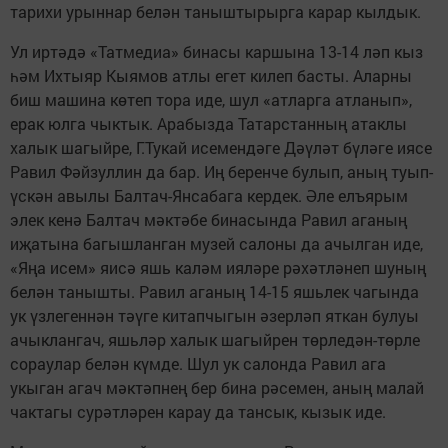
тарихи урыннар белән таныштырырга карар кылдык.
Ул иртәдә «Татмедиа» бинасы каршына 13-14 ләп кыз
һәм Ихтыяр Кыямов атлы егет килеп басты. Аларны
биш машина көтеп тора иде, шул «атларга атланып»,
ерак юлга чыктык. Арабызда Татарстанның атаклы
халык шагыйре, Г.Тукай исемендәге Дәүләт бүләге иясе
Равил Фәйзуллин да бар. Иң беренче булып, аның туып-
үскән авылы Балтач-Янсабага кердек. Әле елъярым
элек кенә Балтач мәктәбе бинасында Равил аганың
иҗатына багышланган музей салоны да ачылган иде,
«Яңа исем» яисә яшь каләм ияләре рәхәтләнеп шуның
белән танышты. Равил аганың 14-15 яшьлек чагында
ук үзлегеннән тәүге китапчыгын әзерләп яткан булуы
ачыклангач, яшьләр халык шагыйрен төрледән-төрле
сораулар белән күмде. Шул ук салонда Равил ага
укыган агач мәктәпнең бер бина рәсемен, аның малай
чактагы сурәтләрен карау да тансык, кызык иде.