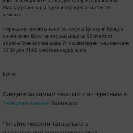
киштәләр корбан итә ала, дип хәбәр итә Киров һәм
Мәскәү районнары администрациясе матбугат
хезмәте.
«Фракция» проектына нигез салучы Дмитрий Купцов
ачкан пункт Восстания урамындагы 92 нче йорт
адресы буенча урнашкан. Ул сишәмбедән тыш көн саен
12:00 дән 21:00 сәгатькә кадәр эшли.
kzn.ru
Следите за самым важным и интересным в
Telegram-канале
Татмедиа
Читайте новости Татарстана в
национальном мессенджере MАХ: