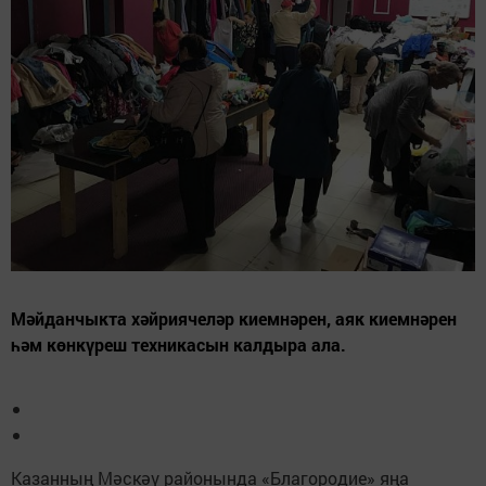
Мәйданчыкта хәйриячеләр киемнәрен, аяк киемнәрен
һәм көнкүреш техникасын калдыра ала.
Казанның Мәскәү районында «Благородие» яңа