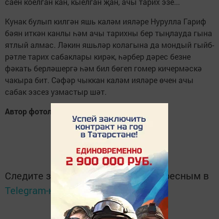
саен коелган кан, кыелган җан, ачы тарих эзе...
Кунак булып килгән яшь каләм ияләре Нурулла Гариф
бәян иткән канлы һәм ачы тарихны бер тыңлауда гына
ятлый алмас. Ләкин яшьләр колагына да мондый гыйб­
рәтле тарих сабаклары кирәк, һәрбер дәрес безне
фәкать берләшергә һәм бил бөгеп гомер кичермәскә
чакыра бит. Сәфәр чыккан каләм ияләре өчен ачы
сабак эзсез узмас­тыр шәт.
Автор фотолары.
Следите за самым важным и интересным в
Telegram-канале
Татмедиа