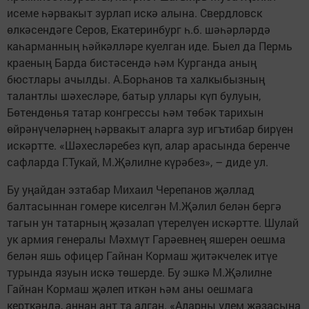
исеме һәрвакыт зурлап искә алына. Свердловск
өлкәсендәге Серов, Екатеринбург һ.б. шәһәрләрдә
каһарманның һәйкәлләре куелган иде. Быел да Пермь
краеның Барда бистәсендә һәм Курганда аның
бюстлары ачылды. А.Борһанов та халкыбызның
талантлы шәхесләре, батыр уллары күп булуын,
Бөтендөнья татар конгрессы һәм төбәк тарихын
өйрәнүчеләрнең һәрвакыт аларга зур игътибар бирүен
искәртте. «Шәхесләребез күп, алар арасында беренче
сафларда Г.Тукай, М.Җәлилне күрәбез», – диде ул.
Бу уңайдан эзтабар Михаил Черепанов җәллад
балтасыннан гомере киселгән М.Җәлил белән бергә
тагын ун татарның җәзалап үтерелүен искәртте. Шулай
ук армия генералы Мәхмүт Гарәевнең яшерен оешма
белән яшь офицер Гайнан Кормаш җитәкчелек итүе
турында язуын искә төшерде. Бу эшкә М.Җәлилне
Гайнан Кормаш җәлеп иткән һәм аны оешмага
керткәндә, аннан ант та алган. «Аларны үлем җәзасына