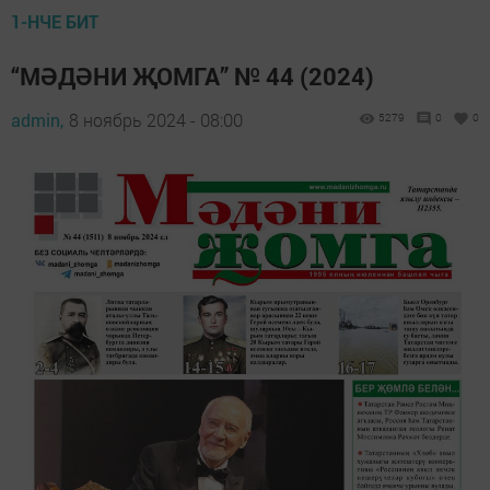
1-НЧЕ БИТ
“МӘДӘНИ ҖОМГА” № 44 (2024)
admin,
8 ноябрь 2024 - 08:00
5279
0
0