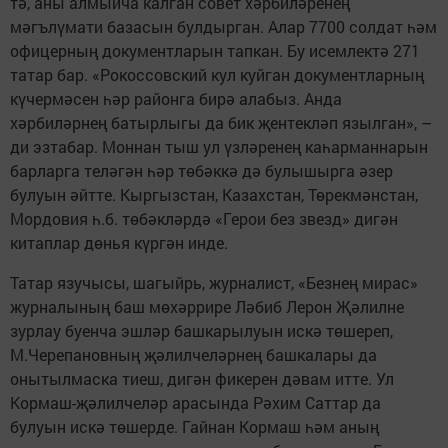
тә, аны алмыйча калган совет хәрбиләренең
мәгълүмати базасын булдырган. Алар 7700 солдат һәм
офицерның документларын тапкан. Бу исемлектә 271
татар бар. «Рокоссовский кул куйган документларның
күчермәсен һәр районга бирә алабыз. Анда
хәрбиләрнең батырлыгы да бик җентекләп язылган», –
ди эзтабар. Моннан тыш ул үзләренең каһарманнарын
барларга теләгән һәр төбәккә дә булышырга әзер
булуын әйтте. Кыргызстан, Казахстан, Төрекмәнстан,
Мордовия һ.б. төбәкләрдә «Герои без звезд» дигән
китаплар дөнья күргән инде.
Татар язучысы, шагыйрь, журналист, «Безнең мирас»
журналының баш мөхәррире Ләбиб Лерон Җәлилне
зурлау буенча эшләр башкарылуын искә төшереп,
М.Черепановның җәлилчеләрнең башкалары да
онытылмаска тиеш, дигән фикерен дәвам итте. Ул
Кормаш-җәлилчеләр арасында Рәхим Саттар да
булуын искә төшерде. Гайнан Кормаш һәм аның