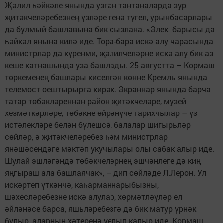
Җәлил һәйкәле янында узган тантаналарда зур
җитәкчеләребезнең үзләре генә түгел, урынбасарлары
да булмый башлавына бик сызлана. «Элек барысы да
һәйкәл янына килә иде. Тора-бара искә алу чарасында
министрлар да күренми, җәлилчеләрне искә алу бик аз
кеше катнашында уза башлады. 25 августта – Кормаш
төркеменең башлары киселгән көнне Кремль янында
телемост оештырырга кирәк. Экраннар янында барча
татар төбәкләреннән район җитәкчеләре, музей
хезмәткәрләре, төбәкне өйрәнүче тарихчылар – үз
истәлекләре белән бүлешсә, балалар шигырьләр
сөйләр, ә җитәкчеләребез һәм министрлар
янәшәсендәге мәктәп укучылары олы сабак алыр иде.
Шулай эшләгәндә төбәкчеләрнең эшчәнлеге дә киң
яңгыраш ала башлаячак», – дип сөйләде Л.Лерон. Ул
искәртеп үткәнчә, каһарманнарыбызны,
шәхесләребезне искә алулар, хөрмәтләүләр ел
әйләнәсе барса, яшьләребезгә дә бик матур үрнәк
булыр, аларның хәтеренә уелып калыр иде. Кормаш