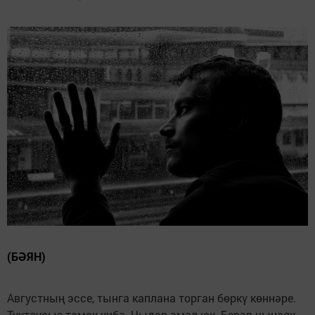
(БӘЯН)
Августның эссе, тынга каплана торган бөркү көннәре.
Туктаусыз тамак кибә. Чыдар әмәл юк. Берәр чынаяк