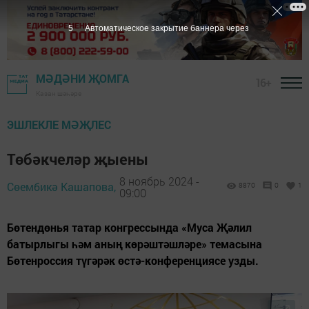
4
Автоматическое закрытие баннера через
МӘДӘНИ ҖОМГА
16+
Казан шәһәре
ЭШЛЕКЛЕ МӘҖЛЕС
Төбәкчеләр җыены
8 ноябрь 2024 -
Сөембикә Кашапова,
8870
0
1
09:00
Бөтендөнья татар конгрессында «Муса Җәлил
батырлыгы һәм аның көрәштәшләре» темасына
Бөтенроссия түгәрәк өстә-конференциясе узды.