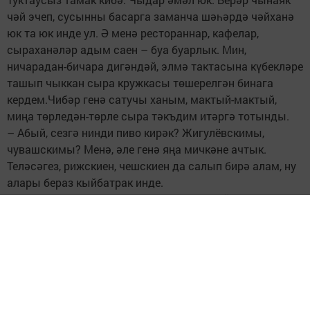
чәй эчеп, сусынны басарга заманча шәһәрдә чәйханә
юк та юк инде ул. Ә менә рестораннар, кафелар,
сыраханәләр адым саен – буа буарлык. Мин,
ничарадан-бичара дигәндәй, элмә тактасына күбекләре
ташып чыккан сыра кружкасы төшерелгән бинага
кердем.Чибәр генә сатучы ханым, мактый-мактый,
миңа төрледән-төрле сыра тәкъдим итәргә тотынды.
– Абый, сезгә нинди пиво кирәк? Жигулёвскимы,
чувашскимы? Менә, әле генә яңа мичкәне ачтык.
Теләсәгез, рижскиен, чешскиен да салып бирә алам, ну
алары бераз кыйбатрак инде.
– Рәхмәт, сеңлем! Миңа берәр чынаяк чәй ясап
бирсәгез, шул җитә. Сатучы ханым, билгеле инде,
мондый заказ көтмәгән иде, сәерсенеп калды. – Бары
шул гынамы?
– Әйе.
Ханымның чыраенда ризасызлык галәмәте ярылып
ятса да, «клиент всегда