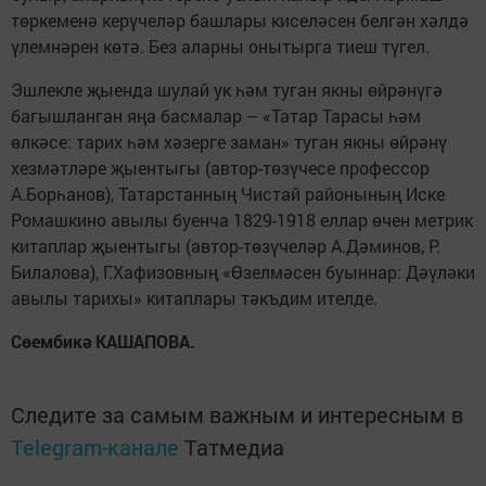
төркеменә керүчеләр башлары киселәсен белгән хәлдә
үлемнәрен көтә. Без аларны онытырга тиеш түгел.
Эшлекле җыенда шулай ук һәм туган якны өйрәнүгә
багышланган яңа басмалар – «Татар Тарасы һәм
өлкәсе: тарих һәм хәзерге заман» туган якны өйрәнү
хезмәтләре җыентыгы (автор-төзүчесе профессор
А.Борһанов), Татарстанның Чистай районының Иске
Ромашкино авылы буенча 1829-1918 еллар өчен метрик
китаплар җыентыгы (автор-төзүчеләр А.Дәминов, Р.
Билалова), Г.Хафизовның «Өзелмәсен буыннар: Дәүләки
авылы тарихы» китаплары тәкъдим ителде.
Сөембикә КАШАПОВА.
Следите за самым важным и интересным в
Telegram-канале
Татмедиа