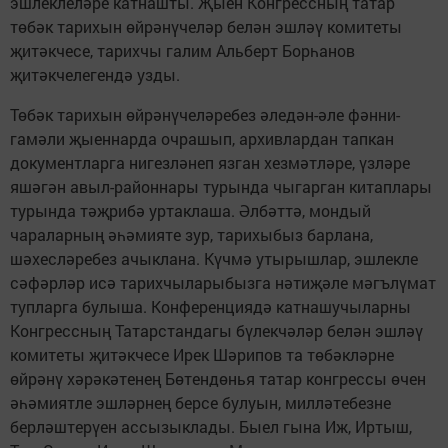
эшлеклеләре катнашты. Җыен Конгрессның татар
төбәк тарихын өйрәнүчеләр белән эшләү комитеты
җитәкчесе, тарихчы галим Альберт Борһанов
җитәкчелегендә узды.
Төбәк тарихын өйрәнүчеләребез әледән-әле фәнни-
гамәли җыеннарда очрашып, архивлардан тапкан
документларга нигезләнеп язган хезмәтләре, үзләре
яшәгән авыл-районнары турында чыгарган китаплары
турында тәҗрибә уртаклаша. Әлбәттә, мондый
чараларның әһәмияте зур, тарихыбыз барлана,
шәхесләребез ачыклана. Күчмә утырышлар, эшлекле
сәфәрләр исә тарихчыларыбызга нәтиҗәле мәгълүмат
тупларга булыша. Конференция­дә катнашучыларны
Конгрессның Татарстандагы бүлекчәләр белән эшләү
комитеты җитәкчесе Ирек Шәрипов та төбәкләрне
өйрәнү хәрәкәтенең Бөтендөнья татар конгрессы өчен
әһәмиятле эшләрнең берсе булуын, милләтебезне
берләштерүен ассызык­лады. Быел гына Иж, Иртыш,