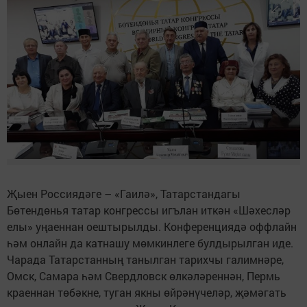
Җыен Россиядәге – «Гаилә», Татарстандагы
Бөтендөнья татар конгрессы игълан иткән «Шәхесләр
елы» уңаеннан оештырылды. Конференциядә оффлайн
һәм онлайн да катнашу мөмкинлеге булдырылган иде.
Чарада Татарстанның танылган тарихчы галимнәре,
Омск, Самара һәм Свердловск өлкәләреннән, Пермь
краеннан төбәкне, туган якны өйрәнүчеләр, җәмәгать