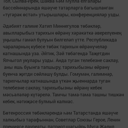
Тол, Сылва-Ирен, Шаква һәм Мулла елгалары
бассейннарында яшәүче татарларга багышланган
«түгәрәк өстәл» утырышлары, конференцияләр узды.
Әдәбият галиме Хатип Миннегулов төбәкләр,
авылларыбыз тарихын өйрәнү хәрәкәткә әверелүенең
уңышлы гамәл булуын билгеләп үтте. Республикада
чараларның күбесе төбәк тарихын өйрәнүчеләр
катнашында уза. Әйтик, Зәй төбәгендә Таҗетдин
Ялчыгол укулары узды. Анда туган телебезне саклау,
аны яшь буынга тапшыру, тарихыбызны өйрәнү
буенча җитди сөйләшү булды. Гомумән, галимнәр,
тарихчылар катнашында үткән җыеннарда туган
телебезне саклау, тарихыбызны өйрәнү кебек
мәсьәләләр күтәрелә. Тамчы тама-тама ташны тишкән
кебек, нәтиҗәсе булмый калмас.
Бөтенроссия төбәкләрендә һәм Татарстанда яшәүче
халкыбыз тарафыннан, Советлар Союзы Герое, Ленин
премиясе лауреаты, патриот-шагыйрь Муса Җәлил