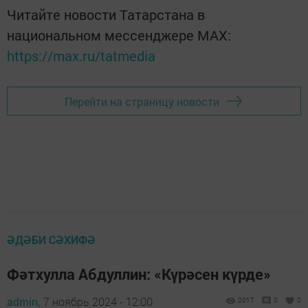
Читайте новости Татарстана в
национальном мессенджере MАХ:
https://max.ru/tatmedia
Перейти на страницу новости
ӘДӘБИ СӘХИФӘ
Фәтхулла Абдуллин: «Күрәсен күрде»
admin,
7 ноябрь 2024 - 12:00
2017
0
0