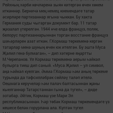
Рейхның хәрби көчләренә зыян китергән өчен хөкем
иткәннәр. Берничә мең немец киемендәге татар
әсирләре партизаннар ягына чыккан. Бу хакта
Германия суды чыгарган документ бар. 11 татар
җәзалап үтерелгән. 1944 нче елда француз, поляк,
белорус партизаннарыннан торган восстание француз
шәһәрләрен азат иткән. Г.Кормаш төркеменә кергән
татарлар менә шуның өчен юк ителгән. Бу эштә Муса
Җәлил генә булмаган», – дип хәтерне яңартты
М.Черепанов. Ул Кормаш төркеменә аерым һәйкәл
булырга тиеш дип саный. «Муса Җәлил – ул символ,
аңа һәйкәл куелган. Әмма Г.Кормаш һәм аның төркеме
турында да тәфсилләбрәк сөйләү таләп ителә.
Оешмага керүчеләр һәм палач балтасыннан җаны
кыелганнар Татарстаннан гына да түгел», – диде
эзтабар. Әйтик, Кормаш үзе Мари Эл
республикасыннан. Һәр төбәк Кормаш төркемендәге үз
кешесе белән горурлана ала. Күптән түгел