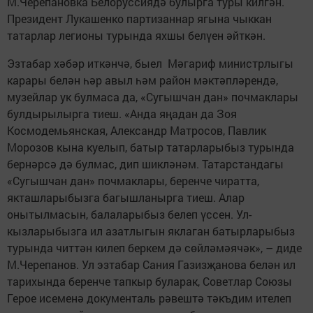
М.Черепановка Белоруссиядә булырга туры килгән.
Президент Лукашенко партизаннар ягына чыккан
татарлар легионы турында яхшы белүен әйткән.
Эзтабар хәбәр иткәнчә, быел Мәгариф министрлыгы
карары белән һәр авыл һәм район мәктәпләрендә,
музейлар ук булмаса да, «Сугышчан дан» почмаклары
булдырылырга тиеш. «Анда яңадан да Зоя
Космодемьянская, Александр Матросов, Павлик
Морозов кына куелып, батыр татарларыбыз турында
бернәрсә дә булмас, дип шикләнәм. Татарстандагы
«Сугышчан дан» почмаклары, беренче чиратта,
якташларыбызга багышланырга тиеш. Алар
онытылмасын, балаларыбыз белеп үссен. Ул-
кызларыбызга ил азатлыгын яклаган батырларыбыз
турында читтән килеп беркем дә сөйләмәячәк», – диде
М.Черепанов. Ул эзтабар Сания Газизҗанова белән ил
тарихында беренче тапкыр буларак, Советлар Союзы
Герое исеменә документаль рәвештә тәкъдим ителеп