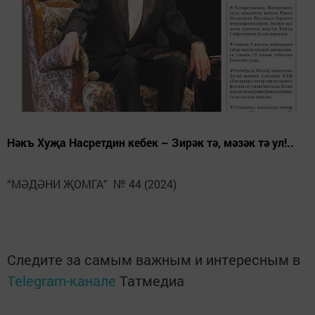
Нәкъ Хуҗа Насретдин кебек – Зирәк тә, мәзәк тә ул!..
“МӘДӘНИ ҖОМГА” № 44 (2024)
Следите за самым важным и интересным в
Telegram-канале
Татмедиа