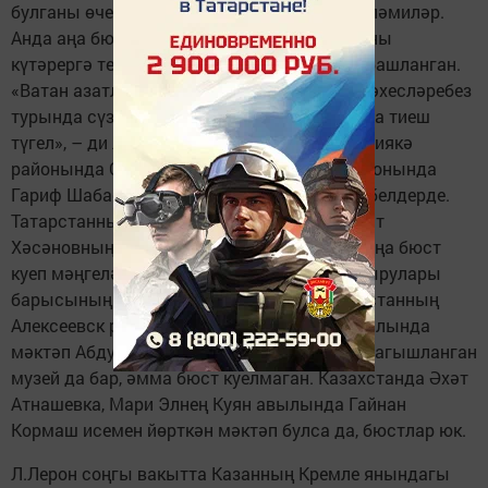
булганы өчен анда туганлыгын танырга теләмиләр.
Анда аңа бюст та куелмаган. Фоат Булатовны
күтәрергә теләгән ханымга исә каршы эш башланган.
«Ватан азатлыгы өчен башларын салган шәхесләребез
турында сүз барганда, милләтчелек булырга тиеш
түгел», – ди Л.Лерон. Ул Башкортстанның Миякә
районында Сәлим Бохаровны, Ярмәкәй районында
Гариф Шабаевны искә алуларына соклану белдерде.
Татарстанның Сарман районында да Зиннәт
Хәсәновның исемен урамнарга биреп һәм аңа бюст
куеп мәңгеләштерүләре, аның музеен булдырулары
барысының да күңеленә хуш килгән. Татарстанның
Алексеевск районындагы Зур Тигәнәле авылында
мәктәп Абдулла Баттал исемен йөртә, аңа багышланган
музей да бар, әмма бюст куелмаган. Казахстанда Әхәт
Атнашевка, Мари Элнең Куян авылында Гайнан
Кормаш исемен йөрткән мәктәп булса да, бюстлар юк.
Л.Лерон соңгы вакытта Казанның Кремле янындагы