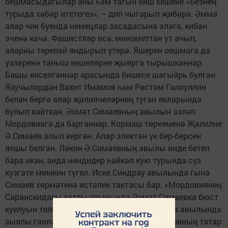
оешмасыдагылар аны һәм тагын биш кешене «Безнең
турыда хәбәр итетегез», – дип чыгарып җибәрә. Әмма
алар чик буенда немецлар засадасына эләгә, кибән
эченә кача. Фашистлар исә, минометтан ут ачып,
аларны тереләй яндырып үтерә. Яшерен оешмага да
үзләренә таныш кешеләрне җыярга тырышканнар.
Башы киселгәннәр арасында бишесе шагыйрь булган.
Язучылардан Вахит Имамов һәм Рөстәм Галиуллин
белән бергә алар җәлилчеләрнең туган якларында
булып кайткан. Әхмәт Симаевның авылын эзләп
Мордовиягә дә барганнар. Кормаш төркеменә Җәлилне
Ә.Симаев алып кергән. Алар электән үк бер-берсен
яхшы белгән. Ләкин Ә.Симаевның авылы инде бетеп
бара икән, анда ниндидер һәйкәл кую турында сүз
кузгате мөмкин түгел. Иске Синдрау авылында гына
Симаев хөрмәтенә истәлек тактасы бар. «Мордовиянең
Саранскидагы затлы урынында Әхмәт Симаевка бюст
куелуын телибез. Башкорт­станның Мәләвез авылында
зыялы гаиләдә дөньяга килгән Фоат Булатовның татар