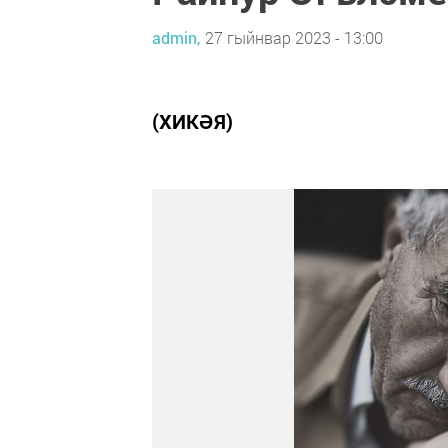
admin,
27 гыйнвар 2023 - 13:00
(ХИКӘЯ)