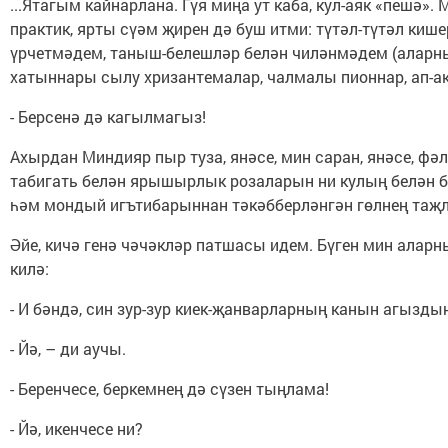
...Ятагым кайнарлана. Гүя миңа ут каба, кул-аяк «пешә
практик, ярты сүәм җирен дә буш итми: түтәл-түтәл киш
үрчетмәдем, таныш-белешләр белән чиләнмәдем (аларның
хатыннары сылу хризантемалар, чалмалы пионнар, ап-ак
- Берсенә дә кагылмагыз!
Ахырдан Миндияр пыр туза, янәсе, мин саран, янәсе, фә
табигать белән ярышырлык розаларын ни кулың белән бо
һәм мондый игътибарыннан тәкәбберләнгән гөлнең таҗл
Әйе, кичә генә чәчәкләр патшасы идем. Бүген мин аларн
килә:
- И бәндә, син зур-зур киек-җанварларның канын агызд
- Йә, – ди аучы.
- Беренчесе, беркемнең дә сүзен тыңлама!
- Йә, икенчесе ни?