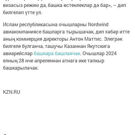
визасыз режим да, башка өстенлекләр дә бар», – дип
билгеләп үтте ул.
Ислам республикасына очышларны Nordwind
авиакомпаниясе башларга тырышачак, дип хәбәр итте
аның коммерция директоры Антон Маттис. Элегрәк
билгеле булганча, ташучы Казаннан Якутскига
авиарейслар
башкара башлаячак
. Очышлар 2024
елның 28 нче апреленнән атнага ике тапкыр
башкарылачак.
KZN.RU