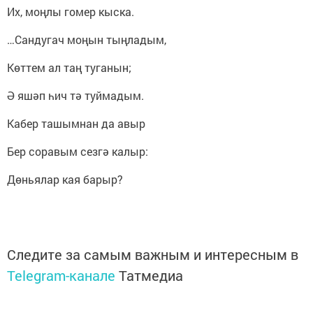
Их, моңлы гомер кыска.
…Сандугач моңын тыңладым,
Көттем ал таң туганын;
Ә яшәп һич тә туймадым.
Кабер ташымнан да авыр
Бер соравым сезгә калыр:
Дөньялар кая барыр?
Следите за самым важным и интересным в
Telegram-канале
Татмедиа