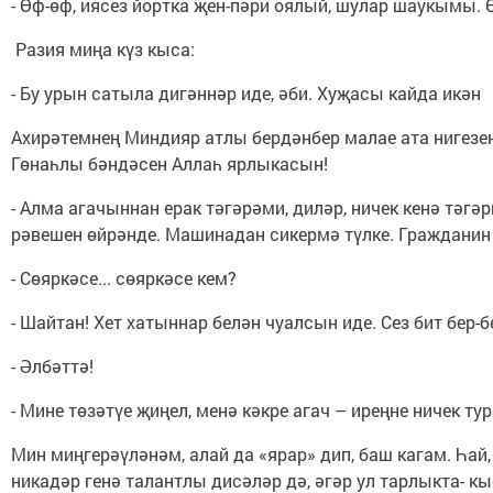
- Өф-өф, иясез йортка җен-пәри оялый, шулар шаукымы. Ө
Разия миңа күз кыса:
- Бу урын сатыла дигәннәр иде, әби. Хуҗасы кайда икән
Ахирәтемнең Миндияр атлы бердәнбер малае ата нигезен
Гөнаһлы бәндәсен Аллаһ ярлыкасын!
- Алма агачыннан ерак тәгәрәми, диләр, ничек кенә тәг
рәвешен өйрәнде. Машинадан сикермә түлке. Гражданин
- Сөяркәсе... сөяркәсе кем?
- Шайтан! Хет хатыннар белән чуалсын иде. Сез бит бер
- Әлбәттә!
- Мине төзәтүе җиңел, менә кәкре агач – иреңне ничек 
Мин миңгерәүләнәм, алай да «ярар» дип, баш кагам. Һай
никадәр генә талантлы дисәләр дә, әгәр ул тарлыкта- 