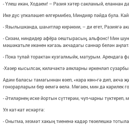
- Үлеш икән, Ходаем! – Разия хәтер сакламый, еланнан 
Ике дус үпкәләшеп өлгермибез, Миндияр пәйда була. Ка
- Язылышканда, шаһитлар кирәкми, – ди егет, Разиягә 
- Сизәм, ниндидер афёра оештырасың, альфонс! Мин шун
мәшәкатьле икәнен кәгазь акчадагы саннар белән аңлат
- Пока тулай торактан кузгалмыйк, матурым. Арендага фа
-Хәзер кысылсак, киләчәктә аякларны иркенләп сузарбы
Адәм баласы тамагыннан өзеп, «кара көн»гә дип, акча 
гонорарларым бер өемгә өелә. Мөгаен, мин дә карилек 
- Әтиләрнең иске йортын сүттерәм, чүп-чарны түктереп,
Ул кат-кат искәртә:
- Онытма, хезмәт хакың тиененә кадәр төзелешкә тотыл