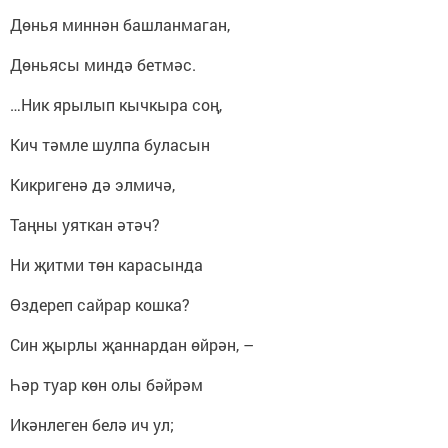
Дөнья миннән башланмаган,
Дөньясы миндә бетмәс.
…Ник ярылып кычкыра соң,
Кич тәмле шулпа буласын
Кикригенә дә элмичә,
Таңны уяткан әтәч?
Ни җитми төн карасында
Өздереп сайрар кошка?
Син җырлы җаннардан өйрән, –
Һәр туар көн олы бәйрәм
Икәнлеген белә ич ул;