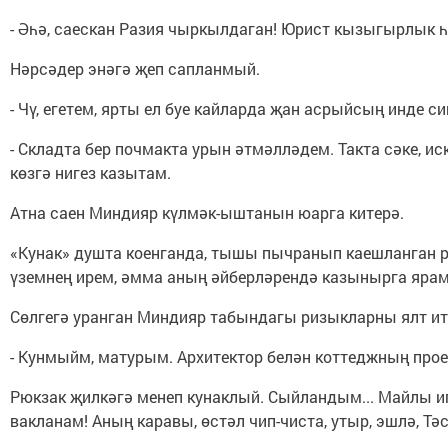
- Әһә, саескан Разия чыркылдаган! Юрист кызыгырлык 
Нәрсәдер энәгә җеп сапланмый.
- Чү, егетем, ярты ел буе кайларда җан асрыйсың инде си
- Складта бер почмакта урын әтмәлләдем. Такта сәке, и
көзгә нигез казытам.
Атна саен Миндияр күлмәк-ыштанын юарга китерә.
«Кунак» душта коенганда, тышы пычранып каешланган р
үземнең ирем, әмма аның әйберләрендә казынырга ярамы
Сөлгегә уранган Миндияр табындагы ризыкларны ялт итте
- Кунмыйм, матурым. Архитектор белән коттеджның прое
Рюкзак җилкәгә менеп кунаклый. Сыйландым... Майлы ип
вакланам! Аның каравы, өстәл чип-чиста, утыр, эшлә, Тә