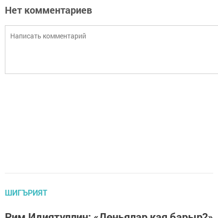
Нет комментариев
ШИГЪРИЯТ
Рим Идиятуллин: «Дөньялар кая барыр?»