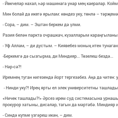
- Йөкчеләр нахал, һәр машинага унар мең каералар. Ко
Мин болай да икегә ярылам: көндез уку, төнлә – тәрҗем
- Сора, – дим. – Эштән беркем дә үлми.
Разия белән паркта очрашкач, күзалларым караңгыланып 
- Уф Аллам, – ди дустым. – Киявебез моның итен тунаг
-Беркемгә дә сызгырма, ди Миндияр... Төзелеш бездә...
- Нәр-сә?!
Иремнең туган нигезендә йорт тергезәбез. Аңа да читен: у
- Нинди уку?! Ирең ярты ел элек университетны ташлады.
«Ничек ташлады?!» Әрсез ирем суд системасына урнашыр
прокурор хатыны, дисәләр, тагын да мәртәбә. Миндияр и
- Синдә күпме үзгәреш икән, – дим.