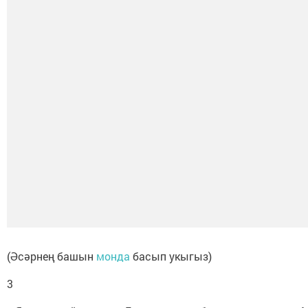
(Әсәрнең башын
монда
басып укыгыз)
3