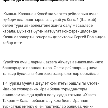
Кышын Казаннан Кувейтка чартер рейсларын ачып
җибәрү планлаштырыла, шулай ук Кытай (Шанхай)
белән туры авиаэлемтәне җайга салу мәсьәләсе
карала. Бу хакта бүген матбугат конференциясендә
Казан аэропорты генераль директоры Сергей Романцов
хәбәр итте.
Кувейтка очышларны Jazeera Airways авиакомпаниясе
башкарырга планлаштыра. Әлегә рейсларның ничә
тапкыр булачагы билгесез, хәзер слотлар сорыйлар.
ТР Туризм буенча Дәүләт комитеты башлыгы Сергей
Иванов сүзләренчә, Иран белән турыдан-туры
авиаэлемтәне дә җайга салу күздә тотыла. «Хәзер
Тәһран – Казан рейсын ачу һәм безгә Ираннан
туристлар китерү өчен партнерлар эзлибез, чөнки