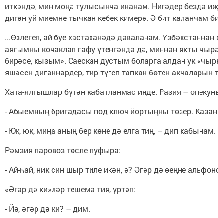
иткәндә, мин моңа тулысынча инанам. Нигәдер бездә иҗ
дигән уй миемне тычкан кебек кимерә. Ә бит каланчам б
...Өзлегеп, ай буе хастаханәдә дәваланам. Үзбәкстаннан
аягымны кочаклап гафу үтенгәндә дә, миннән якты чырай
бирәсе, кызым». Саескан дустым боларга алдан ук «чырк
яшәсен дигәннәрдер, тир түгеп тапкан бөтен акчаларын 
Хата-ялгышлар бүтән кабатланмас инде. Разия – опекуны
- Абыемның бригадасы под ключ йортыңны төзер. Казан 
- Юк, юк, миңа аның бер көне дә елга тиң, – дип кабына
Рәмзия паровоз төсле пуфыра:
- Ай-һай, ник син шыр тиле икән, ә? Әгәр дә өеңне альф
«Әгәр дә ки»ләр тешемә тия, үртәп:
- Йә, әгәр дә ки? – дим.