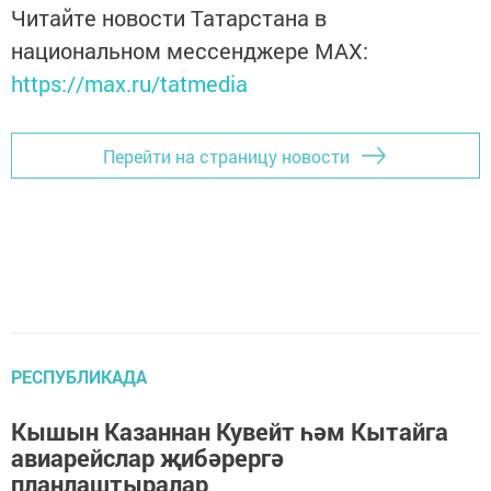
Читайте новости Татарстана в
национальном мессенджере MАХ:
https://max.ru/tatmedia
Перейти на страницу новости
РЕСПУБЛИКАДА
Кышын Казаннан Кувейт һәм Кытайга
авиарейслар җибәрергә
планлаштыралар