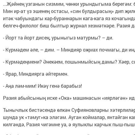
...Җәйнең узганын сизмим, чөнки урындыгыма берегәм: б
Мин ир-ат үз эшенең остасы, «син булдырасың» дип җил
итәк чабуындагы кар-бураннарын кага-кага яз кочагынд
белгеч-филолог биш былтыр журнал хезмәткәре. Разия дә
- Йорт та йорт дисең, урыныгыз матурмы? – ди.
- Күрмәдем әле, – дим. – Миндияр оҗмах почмагы, ди ин
- Күрмәдеңмени? Әнекәем, пошынмыйсың дамы? Хәер, си
- Ярар, Миндиярга әйтермен.
- Аңа ләм-мим! Икәү генә барабыз!
Разия абыйсының иске «Ока» машинасын «иярләгән» ид
Тынычлык бистәсендә өлкән Суфияновларны хәтерлиләр и
шунда ук «тәмуг»ка эләгәм. Ауган коймалар, янтайган к
килгәндә, Разия чигәмне уа, ә яулыклы карчык пыш-пыш 