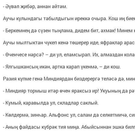
- Әүвәл җибәр, аннан әйтәм.
Аучы кулындагы табылдыгын иреккә очыра. Кош иң биек
- Беркемнең дә сүзен тыңлама, дидем бит, ахмак! Минем
Аучы мылтыктан чүкеп кенә төшерер иде, яфраклар ар
- Өченчесе нәрсә? – ди ул, еламсырап. Их, алмаздан кола
- Ялгышкансың икән, артка карап үкенмә, – ди кош.
Разия күпме генә Миндиярдан биздерергә теләсә дә, ми
- Миндияр тормыш итәр өчен яраксыз ир! Укуының да рәт
- Кумый, каравылда ул, складлар саклый.
- Көлдермә, зинһар. Альфонс ул, салам да селкетмичә, с
- Аның файдасы күбрәк тия миңа. Абыйсыннан эшкә билг