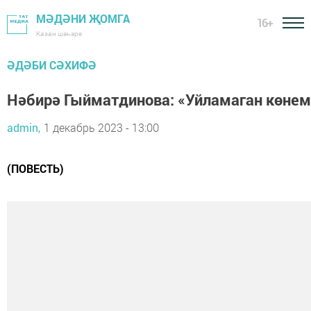
МӘДӘНИ ҖОМГА
16+
Казан шәһәре
ӘДӘБИ СӘХИФӘ
Нәбирә Гыйматдинова: «Уйламаган көнем 
admin,
1 декабрь 2023 - 13:00
(ПОВЕСТЬ)