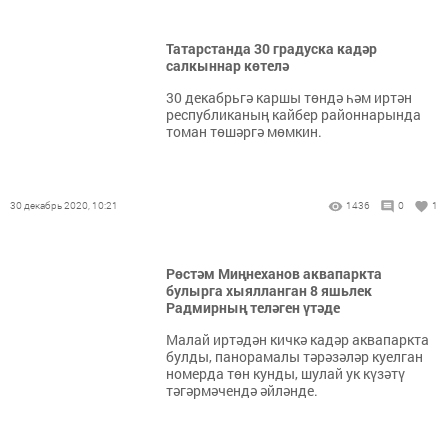
Татарстанда 30 градуска кадәр
салкыннар көтелә
30 декабрьгә каршы төндә һәм иртән
республиканың кайбер районнарында
томан төшәргә мөмкин.
30 декабрь 2020, 10:21
1436
0
1
Рөстәм Миңнеханов аквапаркта
булырга хыялланган 8 яшьлек
Радмирның теләген үтәде
Малай иртәдән кичкә кадәр аквапаркта
булды, панорамалы тәрәзәләр куелган
номерда төн кунды, шулай ук күзәтү
тәгәрмәчендә әйләнде.