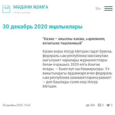
МӘДӘНИ ҖОМГА
16+
Казан шәһәре
30 декабрь 2020 яңалыклары
“Казан – акыллы кәләш, һәркемнең
кочагына ташланмый”
Казан мэры Илсур Метшин гадәт буенча,
федераль һәм республика массакүләм
мәгълүмат чаралары журналистлары
белән очрашып, 2020 елга йомгак
ясады. – Быел күп эш башкарылды. Үз
вакытындагы ярдәмнәре өчен федераль
һәм республика хакимиятләренә рәхмәт!
– дип башлады сүзен мэр Илсур
Метшин.
30 декабрь 2020, 10:43
886
0
0