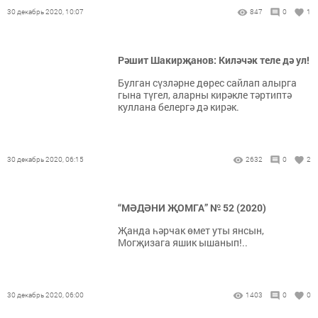
30 декабрь 2020, 10:07
847
0
1
Рәшит Шакирҗанов: Киләчәк теле дә ул!
Булган сүзләрне дөрес сайлап алырга
гына түгел, аларны кирәкле тәртиптә
куллана белергә дә кирәк.
30 декабрь 2020, 06:15
2632
0
2
“МӘДӘНИ ҖОМГА” № 52 (2020)
Җанда һәрчак өмет уты янсын,
Могҗизага яшик ышанып!..
30 декабрь 2020, 06:00
1403
0
0