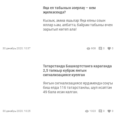
Яңа ел табынын әзерләү – кем
җилкәсендә?
Кызык, әмма яшьләр Яңа елны озын
яллар һәм, әлбәттә, бәйрәм табыны өчен
зарыгып көтеп ала!
30 декабрь 2020, 10:37
908
0
0
Татарстанда Башкортстанга караганда
2,5 тапкыр күбрәк янгын
сигнализациясе куелган
Янгын сигнализациясе ярдәмендә соңгы
биш елда 116 татарстанлы, шул исәптән
49 бала исән калган.
30 декабрь 2020, 10:25
1323
0
0