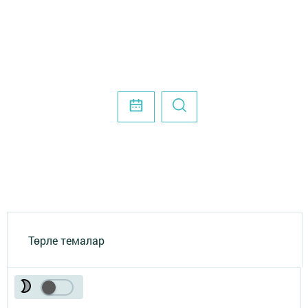
Төрле темалар