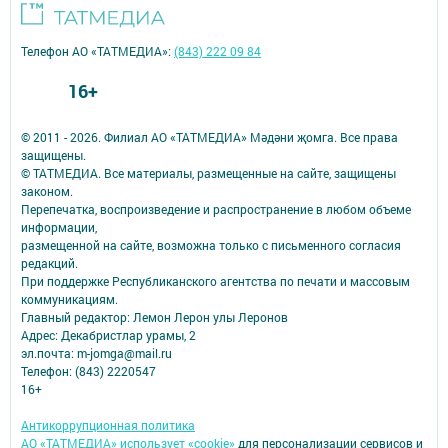
Телефон АО «ТАТМЕДИА»:
(843) 222 09 84
16+
© 2011 - 2026. Филиал АО «ТАТМЕДИА» Мәдәни җомга. Все права
защищены.
© ТАТМЕДИА. Все материалы, размещенные на сайте, защищены
законом.
Перепечатка, воспроизведение и распространение в любом объеме
информации,
размещенной на сайте, возможна только с письменного согласия
редакций.
При поддержке Республиканского агентства по печати и массовым
коммуникациям.
Главный редактор: Лемон Лерон улы Леронов
Адрес: Декабристлар урамы, 2
эл.почта: m-jomga@mail.ru
Телефон: (843) 2220547
16+
Антикоррупционная политика
АО «ТАТМЕДИА» использует «cookie»
для персонализации сервисов и