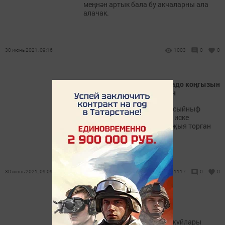
меңнән артык бала бу акчаларны ала
алачак.
30 июнь 2021, 09:16
1003
0
0
Татарстан укучысы колорадо коңгызын
җыю җайланмасын ясаган
Азнакай районыннан 7нче сыйныф
укучысы Айнур Алтынбаев иске
велосипед нигезендә корт җыя торган
механизм төзегән.
30 июнь 2021, 09:09
1117
0
0
Татарларга Ленин “бүләге”
Дөньяның «рәхимсез» буржуйлары