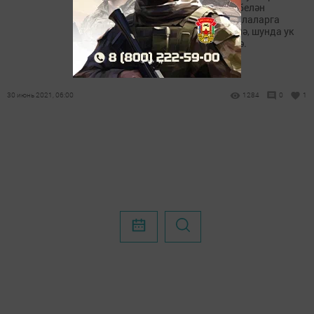
Совет хөкүмәтенең сәясәт белән
агуланган түрәләреннән балаларга
карата игелекле эш көтмичә, шунда ук
җиң сызганып эшкә керешә.
30 июнь 2021, 06:00
1284
0
1