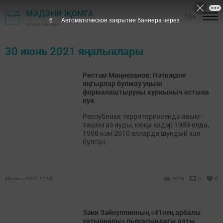
МӘДӘНИ ҖОМГА
16+
6
Автоматическое закрытие баннера через
Казан шәһәре
30 июнь 2021 яңалыклары
Рөстәм Миңнеханов: Нәтиҗәле
яңгырлар булмау уңыш
формалаштыруны куркыныч астына
куя
Республика территориясендә явым-
төшем аз яуды, моңа кадәр 1989 елда,
1998 һәм 2010 елларда шундый хәл
булган.
30 июнь 2021, 12:10
1016
0
0
Зәки Зәйнуллинның «41нең арбалы
хатыннары» пьесасындагы алты