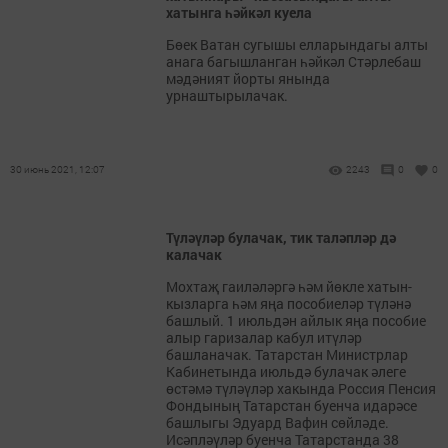
хатынга һәйкәл куела
Бөек Ватан сугышы елларындагы алты
анага багышланган һәйкәл Стәрлебаш
мәдәният йорты янында
урнаштырылачак.
30 июнь 2021, 12:07
2243
0
0
Түләүләр булачак, тик таләпләр дә
калачак
Мохтаҗ гаиләләргә һәм йөкле хатын-
кызларга һәм яңа пособиеләр түләнә
башлый. 1 июльдән айлык яңа пособие
алыр гаризалар кабул итүләр
башланачак. Татарстан Министрлар
Кабинетында июльдә булачак әлеге
өстәмә түләүләр хакында Россия Пенсия
Фондының Татарстан буенча идарәсе
башлыгы Эдуард Вафин сөйләде.
Исәпләүләр буенча Татарстанда 38