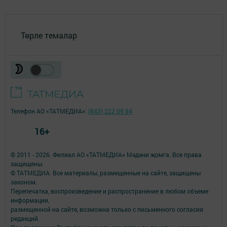
Төрле темалар
Телефон АО «ТАТМЕДИА»:
(843) 222 09 84
16+
© 2011 - 2026. Филиал АО «ТАТМЕДИА» Мәдәни җомга. Все права
защищены.
© ТАТМЕДИА. Все материалы, размещенные на сайте, защищены
законом.
Перепечатка, воспроизведение и распространение в любом объеме
информации,
размещенной на сайте, возможна только с письменного согласия
редакций.