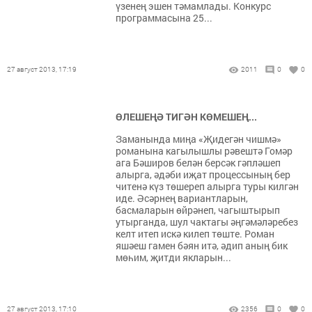
үзенең эшен тәмамлады. Конкурс
программасына 25...
27 август 2013, 17:19
2011
0
0
ӨЛЕШЕҢӘ ТИГӘН КӨМЕШЕҢ...
Заманында миңа «Җидегән чишмә»
романына кагылышлы рәвештә Гомәр
ага Бәширов белән берсәк гәпләшеп
алырга, әдәби иҗат процессының бер
читенә күз төшереп алырга туры килгән
иде. Әсәрнең вариантларын,
басмаларын өйрәнеп, чагыштырып
утырганда, шул чактагы әңгәмәләребез
келт итеп искә килеп төште. Роман
яшәеш гамен бәян итә, әдип аның бик
мөһим, җитди якларын...
27 август 2013, 17:10
2356
0
0