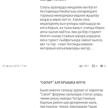
Соңгы араларда көндәлек матбугат
битләрендә Көнбатыш илләрендәге
тормыш-көнкүрешкә мәдхия җырлау
модага кереп китте. Хәлле генә
кешеләрнең кыз-уллары кайсыдыр ки
илгә барып, аз гына вакыт эчендә бераз
акча эшләп кайтса, яки дә бер студент-
белгеч сынау стажын шунда уздырса,
яисә турист сыйфатында сәяхәт кылса,
көт тә тор - гәзит битендә мәкалә-
интервью-юлъязмалары матур...
27 август 2013, 17:34
1801
0
0
“СӘЛӘТ” АЛГАРЫШКА ИЛТӘ
Быел икенче тапкыр зурлап үт кәрелгән
"Сәләт" форумы халыкара статус алды,
чөнки аның эшендә Татарстанның
барлык район-шәһәрләреннән кала,
Австралия, Чехия, Берләшкән Гарәп