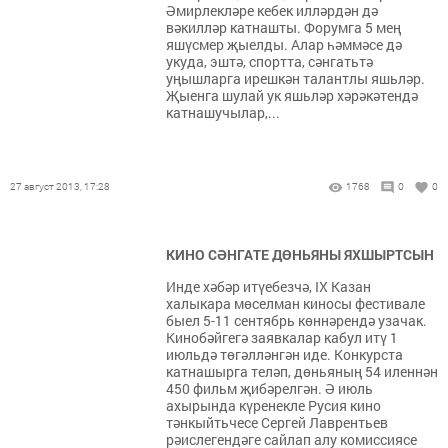
Әмирлекләре кебек илләрдән дә
вәкилләр катнашты. Форумга 5 мең
яшүсмер җыелды. Алар һәммәсе дә
укуда, эштә, спортта, сәнгатьтә
уңышларга ирешкән талантлы яшьләр.
Җыенга шулай ук яшьләр хәрәкәтендә
катнашучылар,...
27 август 2013, 17:28
1768
0
0
КИНО СӘНГАТЕ ДӨНЬЯНЫ ЯХШЫРТСЫН
Инде хәбәр итүебезчә, IX Казан
халыкара мөселман киносы фестивале
быел 5-11 сентябрь көннәрендә узачак.
Кинобәйгегә заявкалар кабул итү 1
июльдә төгәлләнгән иде. Конкурста
катнашырга теләп, дөньяның 54 иленнән
450 фильм җибәрелгән. Ә июль
ахырында күренекле Русия кино
тәнкыйтьчесе Сергей Лаврентьев
рәислегендәге сайлап алу комиссиясе