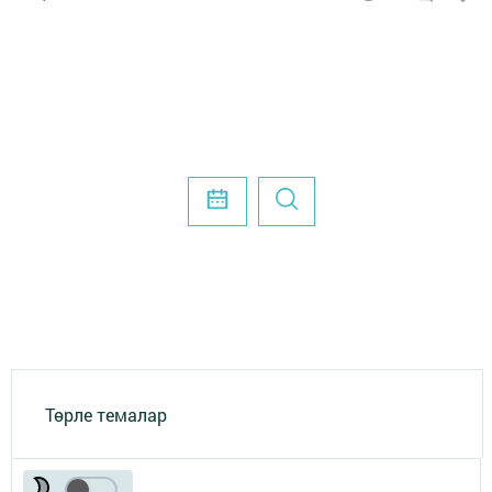
Төрле темалар