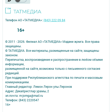
Телефон АО «ТАТМЕДИА»:
(843) 222 09 84
16+
© 2011 - 2026. Филиал АО «ТАТМЕДИА» Мәдәни җомга. Все права
защищены.
© ТАТМЕДИА. Все материалы, размещенные на сайте, защищены
законом.
Перепечатка, воспроизведение и распространение в любом объеме
информации,
размещенной на сайте, возможна только с письменного согласия
редакций.
При поддержке Республиканского агентства по печати и массовым
коммуникациям.
Главный редактор: Лемон Лерон улы Леронов
Адрес: Декабристлар урамы, 2
эл.почта: m-jomga@mail.ru
Телефон: (843) 2220547
16+