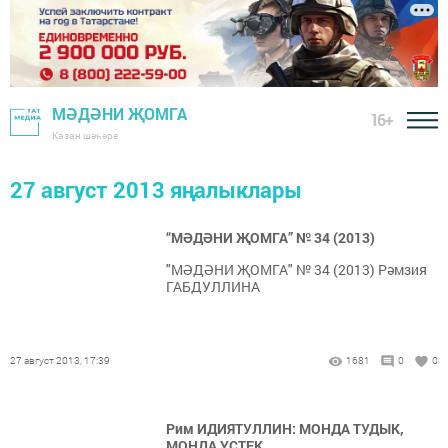
МӘДӘНИ ҖОМГА
16+
Казан шәһәре
27 август 2013 яңалыклары
“МӘДӘНИ ҖОМГА” № 34 (2013)
"МӘДӘНИ ҖОМГА" № 34 (2013) Рәмзия
ГАБДУЛЛИНА
27 август 2013, 17:39
1681
0
0
Рим ИДИЯТУЛЛИН: МОНДА ТУДЫК,
МОНДА ҮСТЕК...