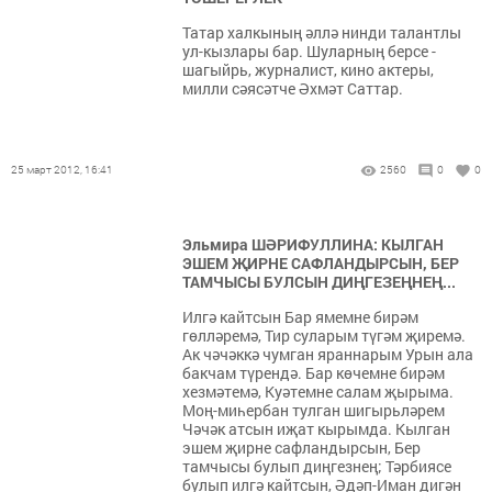
Татар халкының әллә нинди талантлы
ул-кызлары бар. Шуларның берсе -
шагыйрь, журналист, кино актеры,
милли сәясәтче Әхмәт Саттар.
25 март 2012, 16:41
2560
0
0
Эльмира ШӘРИФУЛЛИНА: КЫЛГАН
ЭШЕМ ҖИРНЕ САФЛАНДЫРСЫН, БЕР
ТАМЧЫСЫ БУЛСЫН ДИҢГЕЗЕҢНЕҢ...
Илгә кайтсын Бар ямемне бирәм
гөлләремә, Тир суларым түгәм җиремә.
Ак чәчәккә чумган яраннарым Урын ала
бакчам түрендә. Бар көчемне бирәм
хезмәтемә, Куәтемне салам җырыма.
Моң-миһербан тулган шигырьләрем
Чәчәк атсын иҗат кырымда. Кылган
эшем җирне сафландырсын, Бер
тамчысы булып диңгезнең; Тәрбиясе
булып илгә кайтсын, Әдәп-Иман дигән