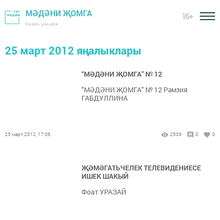
МӘДӘНИ ҖОМГА
16+
Казан шәһәре
25 март 2012 яңалыклары
“МӘДӘНИ ҖОМГА” № 12
"МӘДӘНИ ҖОМГА" № 12 Рәмзия
ГАБДУЛЛИНА
25 март 2012, 17:06
2509
0
0
ҖӘМӘГАТЬЧЕЛЕК ТЕЛЕВИДЕНИЕСЕ
ИШЕК ШАКЫЙ
Фоат УРАЗАЙ