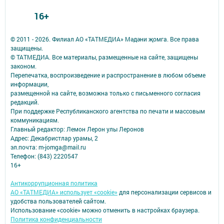
16+
© 2011 - 2026. Филиал АО «ТАТМЕДИА» Мәдәни җомга. Все права
защищены.
© ТАТМЕДИА. Все материалы, размещенные на сайте, защищены
законом.
Перепечатка, воспроизведение и распространение в любом объеме
информации,
размещенной на сайте, возможна только с письменного согласия
редакций.
При поддержке Республиканского агентства по печати и массовым
коммуникациям.
Главный редактор: Лемон Лерон улы Леронов
Адрес: Декабристлар урамы, 2
эл.почта: m-jomga@mail.ru
Телефон: (843) 2220547
16+
Антикоррупционная политика
АО «ТАТМЕДИА» использует «cookie»
для персонализации сервисов и
удобства пользователей сайтом.
Использование «cookie» можно отменить в настройках браузера.
Политика конфиденциальности