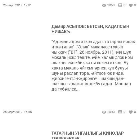
25 март 2012, 17:01
2053
0
0
Дамир АСЫЛОВ: БЕТСЕН, КАДАЛСЫН
НИФАКЪ
"Адәмне адәм иткән әдәп, татарны һәлак
иткән әләк". "Әләк" мәкаләсен укып
чыккач ("ВТ", 26 ноябрь, 2011), әнә шул
мәкаль искә төште. Әйе, халык әләк һәм
әләкчелекне бик каты хөкем иткән. Бу
хакта мәкаль-әйтемнәрнең күп булуы
шуны раслап тора. Әйтәсе юк инде,
җирәнгечтән-җирәнгеч, шакшыдан-
шакшы галәмәт инде бу гадәт. Моннан
да түбәнлек...
25 март 2012, 16:55
2093
0
0
ТАТАРНЫҢ УҢГАНЛЫГЫ КИНОЛАР
ТӨШЕРЕРЛЕК