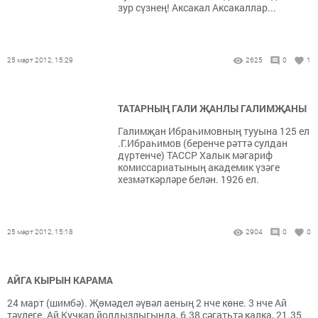
зур сүзнең! Аксакал Аксакаллар...
25 март 2012, 15:29
2625
0
1
ТАТАРНЫҢ ГАЛИ ҖАНЛЫ ГАЛИМҖАНЫ
Галимҗан Ибраһимовның тууына 125 ел
.Г.Ибраһимов (беренче рәттә сулдан
дүртенче) ТАССР Халык мәгариф
комиссариатының академик үзәге
хезмәткәрләре белән. 1926 ел.
25 март 2012, 15:18
2904
0
0
АЙГА КЫРЫН КАРАМА
24 март (шимбә). Җөмәдел әүвәл аеның 2 нче көне. 3 нче Ай
тәүлеге. Ай Кучкар йолдызлыгында, 6.38 сәгатьтә калка, 21.35