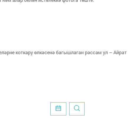
шеләрне коткару өлкәсенә багышлаган рәссам ул – Айрат