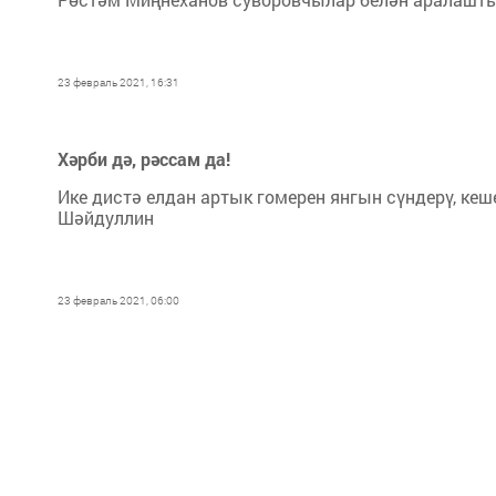
23 февраль 2021, 16:31
Хәрби дә, рәссам да!
Ике дистә елдан артык гомерен янгын сүндерү, ке
Шәйдуллин
23 февраль 2021, 06:00