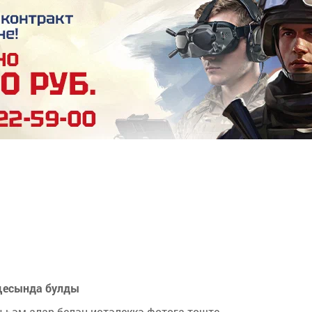
ищесында булды
һәм алар белән истәлеккә фотога төште.