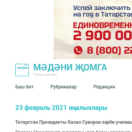
МӘДӘНИ ҖОМГА
Казан шәһәре
Баш бит
Рубрикалар
Редакция
23 февраль 2021 яңалыклары
Татарстан Президенты Казан Суворов хәрби учил
Рөстәм Миңнеханов суворовчылар белән аралашты 