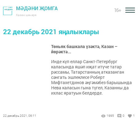
МӘДӘНИ ҖОМГА
16+
Казан шәһәре
22 декабрь 2021 яңалыклары
Төньяк башкала үзәктә, Казан –
йөрәктә...
Инде күп еллар Санкт-Петербург
каласында яшәп иҗат итүче татар
рәссамы, Татарстанның атказанган
сәнгать эшлеклесе Роберт
Мифтахетдинов әңгәмәбез барышында
Нева каласын гына түгел, Казанны да
ихлас яратуын белдерде.
22 декабрь 2021, 06:11
1995
0
1