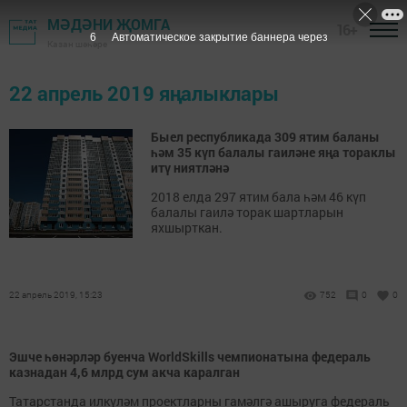
МӘДӘНИ ҖОМГА
16+
6
Автоматическое закрытие баннера через
Казан шәһәре
22 апрель 2019 яңалыклары
Быел республикада 309 ятим баланы
һәм 35 күп балалы гаиләне яңа тораклы
итү ниятләнә
2018 елда 297 ятим бала һәм 46 күп
балалы гаилә торак шартларын
яхшырткан.
22 апрель 2019, 15:23
752
0
0
Эшче һөнәрләр буенча WorldSkills чемпионатына федераль
казнадан 4,6 млрд сум акча каралган
Татарстанда илкүләм проектларны гамәлгә ашыруга федераль