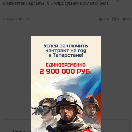
бюджеттан барлыгы 19,6 млрд сум акча бүлеп бирелә.
22 апрель 2019, 11:37
775
0
0
Төрле темалар