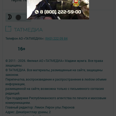
Телефон АО «ТАТМЕДИА»:
(843) 222 09 84
16+
© 2011 - 2026. Филиал АО «ТАТМЕДИА» Мәдәни җомга. Все права
защищены.
© ТАТМЕДИА. Все материалы, размещенные на сайте, защищены
законом.
Перепечатка, воспроизведение и распространение в любом объеме
информации,
размещенной на сайте, возможна только с письменного согласия
редакций.
При поддержке Республиканского агентства по печати и массовым
коммуникациям.
Главный редактор: Лемон Лерон улы Леронов
Адрес: Декабристлар урамы, 2