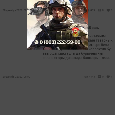
20 декабрь 2022, 09:00
839
0
0
Данлыклы ансамбльгә – 85 яшь
Җыр һәм бию ансамбленә бик мөһим
вазыйфа – дөнья халыкларын татарның
музыкасы, биюе, гореф-гадәтләре белән
таныштыру йөкләнгән һәм коллектив бу
авыр да, мактаулы да бурычны күп
еллар югары дәрәҗәдә башкарып килә.
20 декабрь 2022, 08:00
4443
0
1