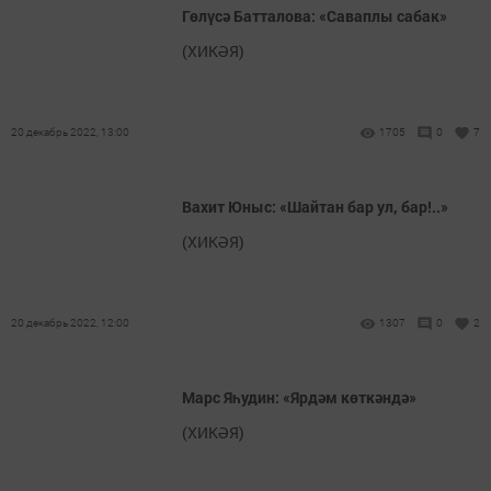
Гөлүсә Батталова: «Саваплы сабак»
(ХИКӘЯ)
20 декабрь 2022, 13:00
1705
0
7
Вахит Юныс: «Шайтан бар ул, бар!..»
(ХИКӘЯ)
20 декабрь 2022, 12:00
1307
0
2
Марс Яһудин: «Ярдәм көткәндә»
(ХИКӘЯ)