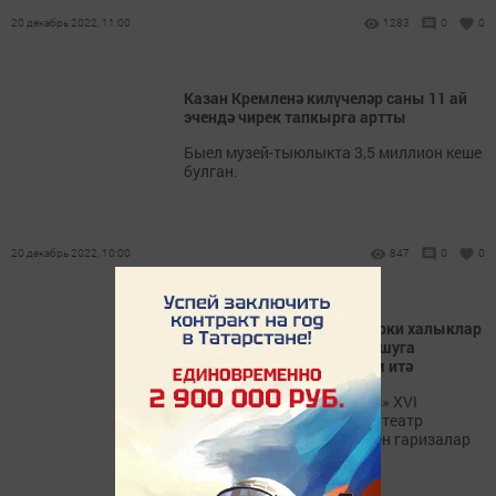
20 декабрь 2022, 11:00
1283
0
0
Казан Кремленә килүчеләр саны 11 ай
эчендә чирек тапкырга артты
Быел музей-тыюлыкта 3,5 миллион кеше
булган.
20 декабрь 2022, 10:00
847
0
0
«Нәүрүз» XVI Халыкара төрки халыклар
театр фестивалендә катнашуга
гаризалар кабул итү дәвам итә
1 февральгә кадәр «Нәүрүз» XVI
Халыкара төрки халыклар театр
фестивалендә катнашу өчен гаризалар
кабул итү дәвам итә.