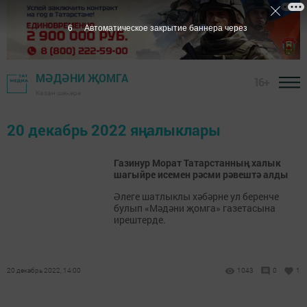
6
Автоматическое закрытие баннера через
МӘДӘНИ ҖОМГА
16+
Казан шәһәре
20 декабрь 2022 яңалыклары
Газинур Морат Татарстанның халык
шагыйре исемен рәсми рәвештә алды
Әлеге шатлыклы хәбәрне ул беренче
булып «Мәдәни җомга» газетасына
ирештерде.
20 декабрь 2022, 14:00
1043
0
1