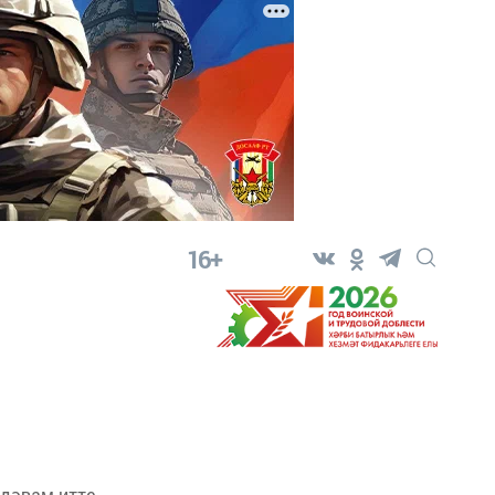
16+
дәвам итте.