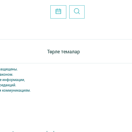
Төрле темалар
 защищены.
аконом.
ме информации,
редакций.
ым коммуникациям.