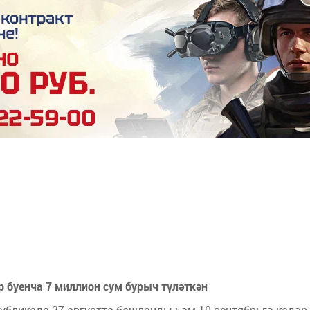
р буенча 7 миллион сум бурыч түләткән
публикада 27 августта башланды һәм 10 сентябрьгә кадәр 