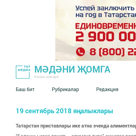
МӘДӘНИ ҖОМГА
Казан шәһәре
Баш бит
Рубрикалар
Редакция
19 сентябрь 2018 яңалыклары
Татарстан приставлары ике атна эчендә алиментла
“Балаңны искә төшер – алимент түлә” акциясе рес