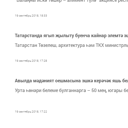
19 сентябрь 2018, 18:33
Татарстанда ягып җылыту буенча кайнар элемтә 
Татарстан Төзелеш, архитектура һәм ТКХ министрлы
19 сентябрь 2018, 17:28
Авылда мәдәният оешмасына эшкә керәчәк яшь бел
Урта һөнәри белеме булганнарга – 50 мең, югары б
19 сентябрь 2018, 17:22