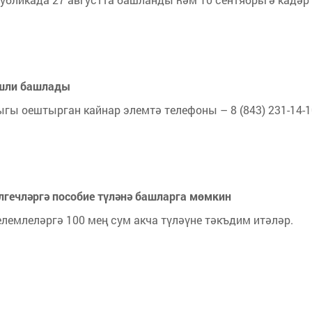
эшли башлады
гы оештырган кайнар элемтә телефоны – 8 (843) 231-14-1
гечләргә пособие түләнә башларга мөмкин
елемлеләргә 100 мең сум акча түләүне тәкъдим итәләр.