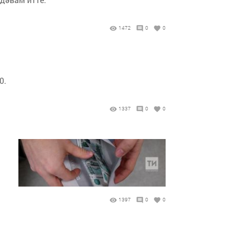
1472
0
0
0.
1337
0
0
1397
0
0