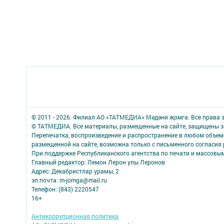
© 2011 - 2026. Филиал АО «ТАТМЕДИА» Мәдәни җомга. Все права
© ТАТМЕДИА. Все материалы, размещенные на сайте, защищены з
Перепечатка, воспроизведение и распространение в любом объе
размещенной на сайте, возможна только с письменного согласия 
При поддержке Республиканского агентства по печати и массов
Главный редактор: Лемон Лерон улы Леронов
Адрес: Декабристлар урамы, 2
эл.почта: m-jomga@mail.ru
Телефон: (843) 2220547
16+
Антикоррупционная политика