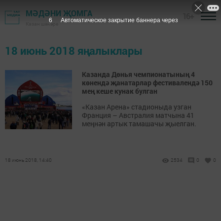
МӘДӘНИ ҖОМГА
16+
6
Автоматическое закрытие баннера через
Казан шәһәре
18 июнь 2018 яңалыклары
Казанда Дөнья чемпионатының 4
көнендә җанатарлар фестивалендә 150
мең кеше кунак булган
«Казан Арена» стадионыда узган
Франция – Австралия матчына 41
меңнән артык тамашачы җыелган.
18 июнь 2018, 14:40
2534
0
0