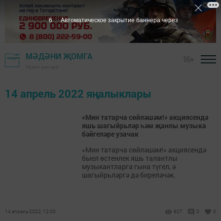
6
Автоматическое закрытие баннера через
МӘДӘНИ ҖОМГА
16+
Казан шәһәре
14 апрель 2022 яңалыклары
«Мин татарча сөйләшәм!» акциясендә
яшь шагыйрьләр һәм җанлы музыка
бәйгеләре узачак
«Мин татарча сөйләшәм!» акциясендә
быел өстенлек яшь талантлы
музыкантларга гына түгел, ә
шагыйрьләргә дә биреләчәк.
14 апрель 2022, 12:00
927
0
0