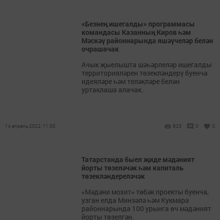
«Безнең ишегалды» программасы
командасы Казанның Киров һәм
Мәскәү районнарында яшәүчеләр белән
очрашачак
Ачык җыелышта шәһәрлеләр ишегалды
территорияләрен төзекләндерү буенча
идеяләре һәм теләкләре белән
уртаклаша алачак.
14 апрель 2022, 11:00
823
0
0
Татарстанда быел җиде мәдәният
йорты төзеләчәк һәм капиталь
төзекләндереләчәк
«Мәдәни мохит» төбәк проекты буенча,
узган елда Минзәлә һәм Кукмара
районнарында 100 урынга өч мәдәният
йорты төзелгән.