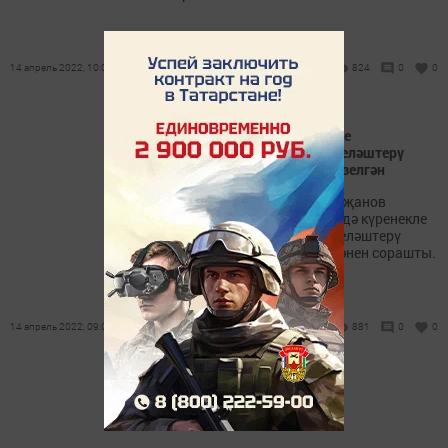
14 апрель 2022, 10:00
824
0
0
Юлия Әдһәмова: Күренекле
шәхесләрнең хәтерен мәңгеләштерү
программасы биш елга төзелгән
Депутат Рәүфәл Мөхәммәтҗанов
мәдәният, сәнгать өлкәсендә күренекле
шәхесләрнең хәтерен мәңгеләштерү
мәсьәләсе ничек хәл ителгәнен сорашты.
14 апрель 2022, 09:00
881
0
0