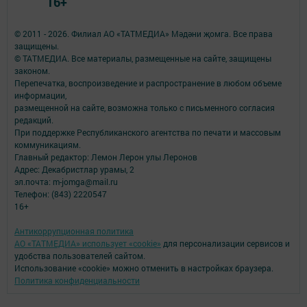
16+
© 2011 - 2026. Филиал АО «ТАТМЕДИА» Мәдәни җомга. Все права
защищены.
© ТАТМЕДИА. Все материалы, размещенные на сайте, защищены
законом.
Перепечатка, воспроизведение и распространение в любом объеме
информации,
размещенной на сайте, возможна только с письменного согласия
редакций.
При поддержке Республиканского агентства по печати и массовым
коммуникациям.
Главный редактор: Лемон Лерон улы Леронов
Адрес: Декабристлар урамы, 2
эл.почта: m-jomga@mail.ru
Телефон: (843) 2220547
16+
Антикоррупционная политика
АО «ТАТМЕДИА» использует «cookie»
для персонализации сервисов и
удобства пользователей сайтом.
Использование «cookie» можно отменить в настройках браузера.
Политика конфиденциальности