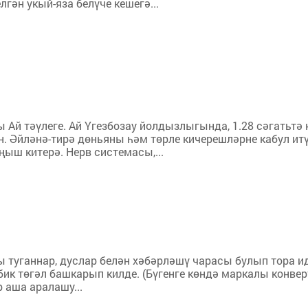
гән укый-яза белүче кешегә...
Ай тәүлеге. Ай Үгезбозау йолдызлыгында, 1.28 сәгатьтә ка
н. Әйләнә-тирә дөньяны һәм төрле кичерешләрне кабул итү
ыш китерә. Нерв системасы,...
гы туганнар, дуслар белән хәбәрләшү чарасы булып тора 
бик төгәл башкарып килде. (Бүгенге көндә маркалы конвер
 аша аралашу...