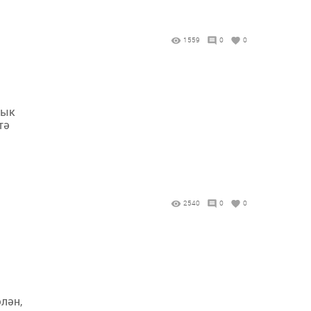
1559
0
0
лык
тә
л
2540
0
0
лән,