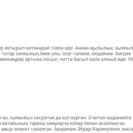
тер яктырып киткәндәй тоела иде. Аннан җылылык, зыялы
 татар халкының бөек улы, олуг галиме, академик. Бигрәк 
кемнеңдер артына посып, читтә басып кала алмый иде. У
ган, халкыбыз хәсрәтне дә күп күргән. Ә китап мәдәнияте
р китабының тарихы меңнәрчә еллар белән исәпләнгән
у авыр хезмәт саналган. Академик Әбрар Кәримуллин, мәсә