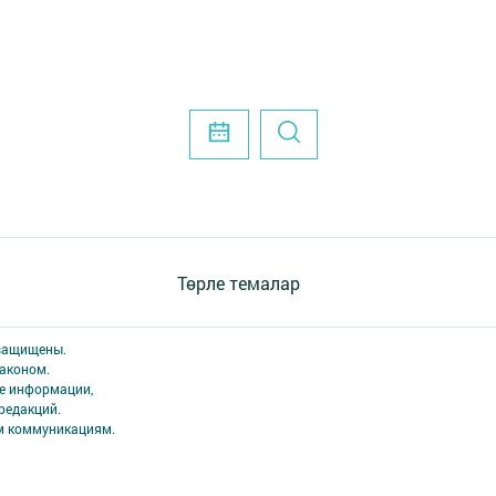
Төрле темалар
 защищены.
аконом.
ме информации,
редакций.
ым коммуникациям.