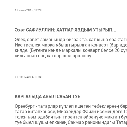
11 июнь 2015, 12:29
Әхәт САФИУЛЛИН: ХАТЛАР ЯЗДЫМ УТЫРЫП...
Элек, совет заманында бигрәк тә, хат кына еракта
Ике тиенлек марка ябыштырылган конверт (бар иде
килде. (Бүгенге көндә маркалы конверт бәясе 20 с
килгәннән соң хатлар аша аралашу...
11 июнь 2015, 11:58
КАРГАЛЫДА АВЫЛ САБАН ТУЕ
Оренбург - татарлар күпләп яшәгән төбәкләрнең б
татар китапханәсе, Мирхәйдәр Фәйзи исемендәге Та
телен һәм әдәбиятын тирәнтен өйрәнүче мәктәп бу
туе быел шушы өлкәнең Сакмар районындагы Тата