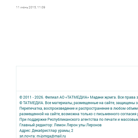
11 июнь 2015, 11:09
© 2011 - 2026. Филиал АО «ТАТМЕДИА» Мәдәни җомга. Все права
© ТАТМЕДИА. Все материалы, размещенные на сайте, защищены з
Перепечатка, воспроизведение и распространение в любом объе
размещенной на сайте, возможна только с письменного согласия 
При поддержке Республиканского агентства по печати и массов
Главный редактор: Лемон Лерон улы Леронов
Адрес: Декабристлар урамы, 2
эл.почта: m-jomga@mail.ru