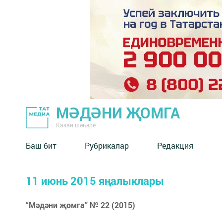
МӘДӘНИ ҖОМГА
Казан шәһәре
Баш бит
Рубрикалар
Редакция
11 июнь 2015 яңалыклары
“Мәдәни җомга” № 22 (2015)