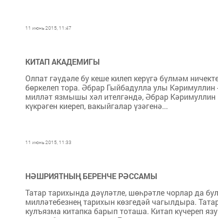
11 июнь 2015, 11:47
КИТАП АКАДЕМИГЫ
Олпат гәүдәле бу кеше килеп керүгә бүлмәм ничек
бөркелеп тора. Әбрар Гыйбадулла улы Кәримуллин -
милләт язмышы хәл ителгәндә, Әбрар Кәримуллин 
күкрәген киереп, вакыйгалар үзәгенә...
11 июнь 2015, 11:33
НӘШРИЯТНЫҢ БЕРЕНЧЕ РӘССАМЫ
Татар тарихында дәүләтле, шөһрәтле чорлар да бул
милләтебезнең тарихын көзгедәй чагылдыра. Тата
кулъязма китапка барып тоташа. Китап күчереп яз