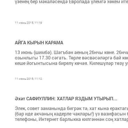
үзенең бер мәкаләсендә Европада үлемгә хөкем ител
11 июнь 2015, 11:19
АЙГА КЫРЫН КАРАМА
13 июнь (шимбә). Шәгъбән аеның 26нчы көне. 26нчы 
озынлыгы 17.30 сәгать. Төрле вәсвәсәләргә бай кө
кеше йогынтысына бирелү көчәя. Килешүләр төзү уң
11 июнь 2015, 11:12
Әхәт САФИУЛЛИН: ХАТЛАР ЯЗДЫМ УТЫРЫП...
Элек, совет заманында бигрәк тә, хат кына еракта
(бар иде акчаның кадерле чаклары!) үз вазифасын 
телефоны, Интернет барлыкка килгәннән соң хатлар