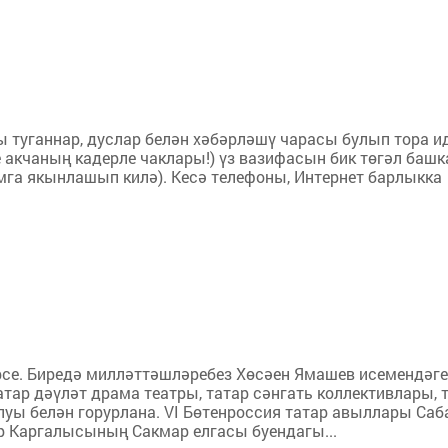
гы туганнар, дуслар белән хәбәрләшү чарасы булып тора ид
 акчаның кадерле чаклары!) үз вазифасын бик төгәл баш
умга якынлашып килә). Кесә телефоны, Интернет барлыкка
ерсе. Биредә милләттәшләребез Хөсәен Ямашев исемендәге
тар дәүләт драма театры, татар сәнгать коллективлары, 
луы белән горурлана. VI Бөтенроссия татар авыллары Саб
р Каргалысының Сакмар елгасы буендагы...