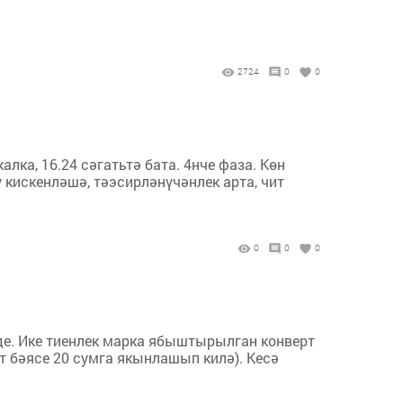
2724
0
0
лка, 16.24 сәгатьтә бата. 4нче фаза. Көн
 кискенләшә, тәэсирләнүчәнлек арта, чит
0
0
0
иде. Ике тиенлек марка ябыштырылган конверт
т бәясе 20 сумга якынлашып килә). Кесә