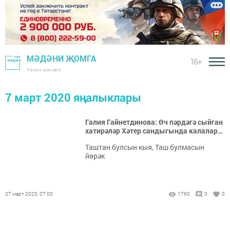
МӘДӘНИ ҖОМГА
16+
Казан шәһәре
7 март 2020 яңалыклары
Галия Гайнетдинова: Өч пәрдәгә сыйган
хатирәләр Хәтер сандыгында калалар…
Таштан булсын кыя, Таш булмасын
йөрәк
07 март 2020, 07:00
1760
0
0