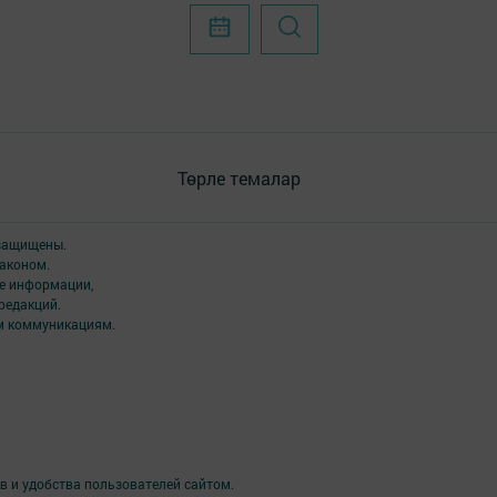
Төрле темалар
 защищены.
аконом.
ме информации,
редакций.
ым коммуникациям.
в и удобства пользователей сайтом.