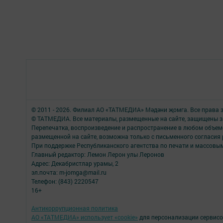
© 2011 - 2026. Филиал АО «ТАТМЕДИА» Мәдәни җомга. Все права
© ТАТМЕДИА. Все материалы, размещенные на сайте, защищены з
Перепечатка, воспроизведение и распространение в любом объе
размещенной на сайте, возможна только с письменного согласия 
При поддержке Республиканского агентства по печати и массов
Главный редактор: Лемон Лерон улы Леронов
Адрес: Декабристлар урамы, 2
эл.почта: m-jomga@mail.ru
Телефон: (843) 2220547
16+
Антикоррупционная политика
АО «ТАТМЕДИА» использует «cookie»
для персонализации сервисо