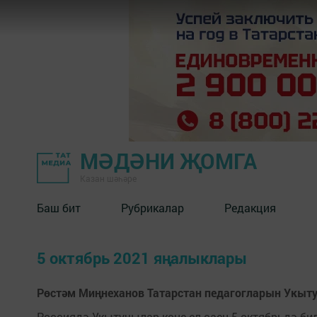
МӘДӘНИ ҖОМГА
Казан шәһәре
Баш бит
Рубрикалар
Редакция
5 октябрь 2021 яңалыклары
Рөстәм Миңнеханов Татарстан педагогларын Укыту
Россиядә Укытучылар көне ел саен 5 октябрьдә бил