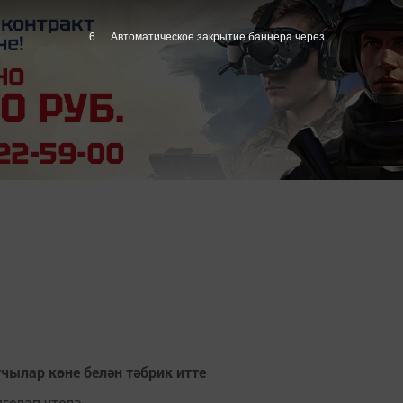
6
Автоматическое закрытие баннера через
чылар көне белән тәбрик итте
геләп үтелә.