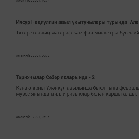
05 октябрь 2021, 10:34
Илсур Һадиуллин авыл укытучылары турында: Ала
Татарстанның мәгариф һәм фән министры бүген «
05 октябрь 2021, 09:38
Тарихчылар Себер якларында - 2
Кунакларны Үләнкүл авылында быел гына февраль 
музее янында милли ризыклар белән каршы алдыл
05 октябрь 2021, 06:15