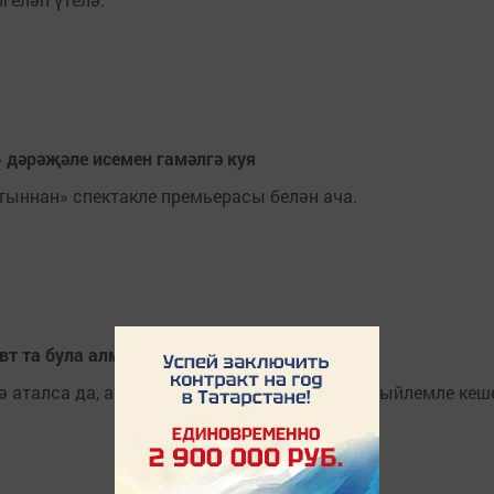
дәрәҗәле исемен гамәлгә куя
тыннан» спектакле премьерасы белән ача.
вт та була алмый
чә аталса да, аның максаты бер – киләчәкне гыйлемле кеш