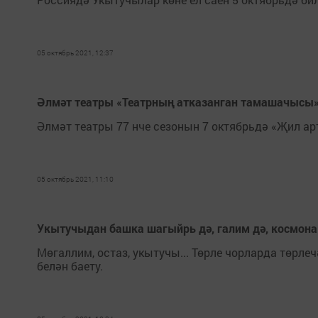
05 октябрь 2021, 12:37
Әлмәт театры «Театрның атказанган тамашачысы» 
Әлмәт театры 77 нче сезонын 7 октябрьдә «Җил ар
05 октябрь 2021, 11:10
Укытучыдан башка шагыйрь дә, галим дә, космона
Мөгаллим, остаз, укытучы... Төрле чорларда төрле
белән баету.