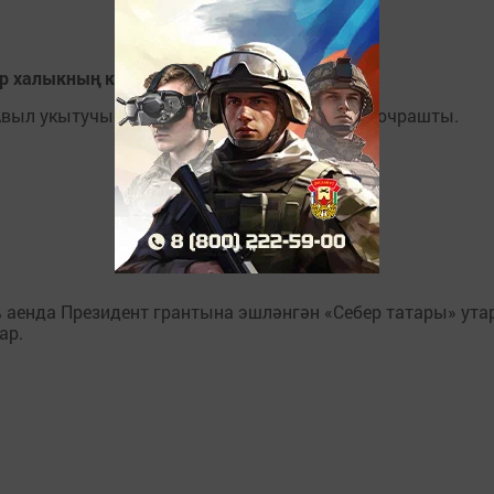
р халыкның күз алдында тора
Авыл укытучысы» бәйгесе җиңүчеләре белән очрашты.
аенда Президент грантына эшләнгән «Себер татары» утар
ар.