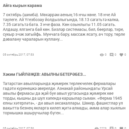
Айга кырын карама
7 октябрь (шимбә). Мөхәррәм аеның 16 нчы көне. 18 нче Ай
тәүлеге. Ай Үгезбозау йолдызлыгында, 18.13 сәгатьтә калка,
7.35 сәгатьтә бата. 3 нче фаза. Көн озынлыгы 11.05 сәгать.
Алдашу, ялганга бай көн. Бизләр сис­темасы, бил, бөерләр, тире,
сукыр эчәк зәгыйфь. Мунчага бару, массаж ясату, ач тору, төрле
дәвалану чараларын куллану...
05 октябрь 2017, 07:53
0
0
0
Хәким ГЫЙЛӘҖЕВ: АВЫЛНЫ БЕТЕРӘБЕЗ...
Татарстан авылларында җимерек терлекчелек фермалары
гадәти күренешкә әверелде. Азнакай районындагы Урсай
авылы фермасы да җәй буе авыл уртасында җимерек көе
торды, кышны да шул хәлендә каршылар сыман. «Ферма 1945
елны хәтерләтә», - ди авыл аксакаллары. Шөкер, фашистлар ул
вакытта безнең якларга килеп җитә алмады, әмма алар хыялын
тормышка ашыручылар бүген...
05 октябрь 2017, 07:50
2223
0
0