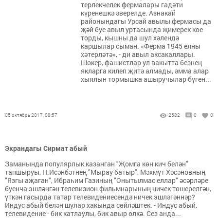
терлекчелек фермалары гадәти
күренешкә әверелде. Азнакай
районындагы Урсай авылы фермасы да
җәй буе авыл уртасында җимерек көе
торды, кышны да шул хәлендә
каршылар сыман. «Ферма 1945 елны
хәтерләтә», - ди авыл аксакаллары.
Шөкер, фашистлар ул вакытта безнең
якларга килеп җитә алмады, әмма алар
хыялын тормышка ашыручылар бүген...
05 октябрь 2017, 08:57
2582
0
0
Экрандагы Сирмат абый
Заманында популярлык казанган "Җомга көн кич белән"
тапшыруы, Н.Исәнбәтнең "Мырау батыр", Мәхмүт Хәсәновның
"Язгы аҗаган", Ибраһим Газиның "Онытылмас еллар" әсәрләре
буенча эшләнгән телевизион фильмнарының ничек төшерелгән,
үткән гасырда татар телевидениесендә ничек эшләгәннәр?
Индус абый белән шулар хакында сөйләштек. - Индус абый,
телевидение - бик катлаулы, бик авыр өлкә. Сез анда...