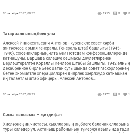
05 октябрь 2017, 08:32
1955
0
0
Татар халкының бөек улы
Алексей Иннокентьевич Антонов - күренекле совет хәрби
җитәкчесе, армия генералы, Генераль штаб башлыгы (1945-
1946), союзникларның Ялта һәм Потсдам конференцияләрендә
катнашучы, Варшава килешүе оешмасы дәүләтләренең
Берләштерелгән Кораллы Көчләре Штабы башлыгы, 1942 елның
декабреннән бирле Бөек Ватан сугышында совет гаскәрләренең
бөтен әһәмиятле операцияләрен диярлек әзерләүдә катнашкан
иң талантлы штаб офицеры. Алексей Антонов...
05 октябрь 2017, 08:23
1972
0
1
Сәхнә тылсымы – җитди фән
Хисләрнең иң чистасы, хыялларның иң биеге балачак елларына
туры киләдер ул. Актаныш районының Түмерҗә авылында гади