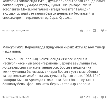
колхозчы гаиләсендә туган, дус малайлары белән яланда бәбкә
саклап йөргән, укырга кергәч, Тукай шигырьләрен укып
әсәрләнгән Мөхәммәтгалинең (гади генә итеп Гали дип
эндәшәләр аңа) үзе танып белгән дөньясын бер вакыйга
сискәндереп, тетрәндереп җибәрә. Күрше...
05 октябрь 2017, 08:19
2031
0
0
Мансур ГАЯЗ: Көрәшләрдә җиңү өчен кирәк: Ихтыяр һәм тимер
чыдамлык
Шагыйрь. 1917 елның 5 октябрендә хәзерге Мари Эл
Республикасының Бәрәңге районы Бәрәңге авылында туа.
Җиде классны тәмамлаганнан соң, Бәрәңге педагогика
техникумында белем ала, аннары Бәрәңге урта мәктәбендә
татар теле һәм әдәбияты укытучысы булып эшли. 1938-1940
елларда Кызыл Армиядә хез­мәт итә. Бөек Ватан сугышы
башлану белән фронтка китә, берничә тапкыр яралана....
05 октябрь 2017, 07:59
1512
0
0