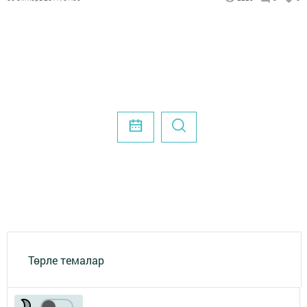
Төрле темалар