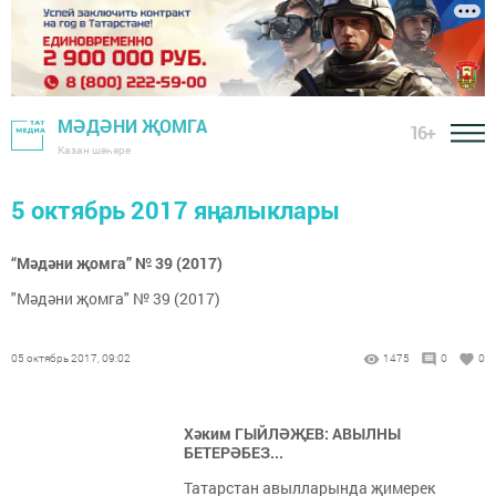
МӘДӘНИ ҖОМГА
16+
Казан шәһәре
5 октябрь 2017 яңалыклары
“Мәдәни җомга” № 39 (2017)
"Мәдәни җомга" № 39 (2017)
05 октябрь 2017, 09:02
1475
0
0
Хәким ГЫЙЛӘҖЕВ: АВЫЛНЫ
БЕТЕРӘБЕЗ...
Татарстан авылларында җимерек