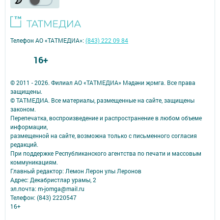
Телефон АО «ТАТМЕДИА»:
(843) 222 09 84
16+
© 2011 - 2026. Филиал АО «ТАТМЕДИА» Мәдәни җомга. Все права
защищены.
© ТАТМЕДИА. Все материалы, размещенные на сайте, защищены
законом.
Перепечатка, воспроизведение и распространение в любом объеме
информации,
размещенной на сайте, возможна только с письменного согласия
редакций.
При поддержке Республиканского агентства по печати и массовым
коммуникациям.
Главный редактор: Лемон Лерон улы Леронов
Адрес: Декабристлар урамы, 2
эл.почта: m-jomga@mail.ru
Телефон: (843) 2220547
16+