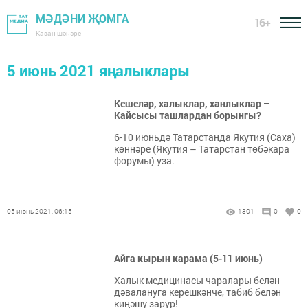
МӘДӘНИ ҖОМГА
16+
Казан шәһәре
5 июнь 2021 яңалыклары
Кешеләр, халыклар, ханлыклар –
Кайсысы ташлардан борынгы?
6-10 июньдә Татарстанда Якутия (Саха)
көннәре (Якутия – Татарстан төбәкара
форумы) уза.
05 июнь 2021, 06:15
1301
0
0
Айга кырын карама (5-11 июнь)
Халык медицинасы чаралары белән
дәвалануга керешкәнче, табиб белән
киңәшү зарур!