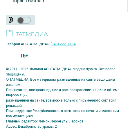
Төрле темалар
Телефон АО «ТАТМЕДИА»:
(843) 222 09 84
16+
© 2011 - 2026. Филиал АО «ТАТМЕДИА» Мәдәни җомга. Все права
защищены.
© ТАТМЕДИА. Все материалы, размещенные на сайте, защищены
законом.
Перепечатка, воспроизведение и распространение в любом объеме
информации,
размещенной на сайте, возможна только с письменного согласия
редакций.
При поддержке Республиканского агентства по печати и массовым
коммуникациям.
Главный редактор: Лемон Лерон улы Леронов
Адрес: Декабристлар урамы, 2