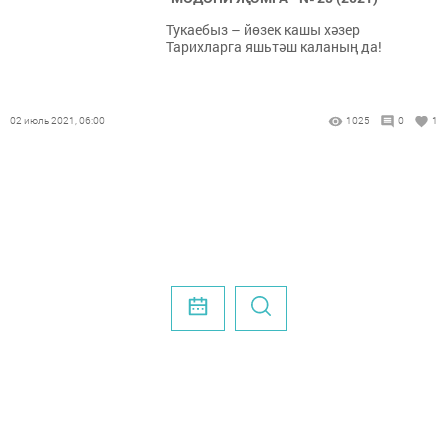
Тукаебыз – йөзек кашы хәзер
Тарихларга яшьтәш каланың да!
02 июль 2021, 06:00
1025
0
1