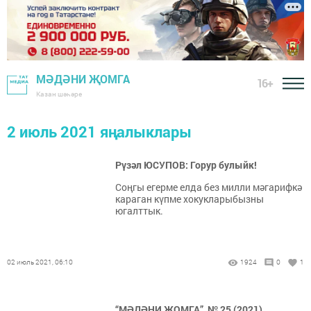
МӘДӘНИ ҖОМГА
16+
Казан шәһәре
2 июль 2021 яңалыклары
Рүзәл ЮСУПОВ: Горур булыйк!
Соңгы егерме елда без милли мәгарифкә
караган күпме хокукларыбызны
югалттык.
02 июль 2021, 06:10
1924
0
1
“МӘДӘНИ ҖОМГА” № 25 (2021)