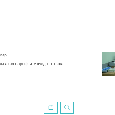
кләр
м акча сарыф итү күздә тотыла.