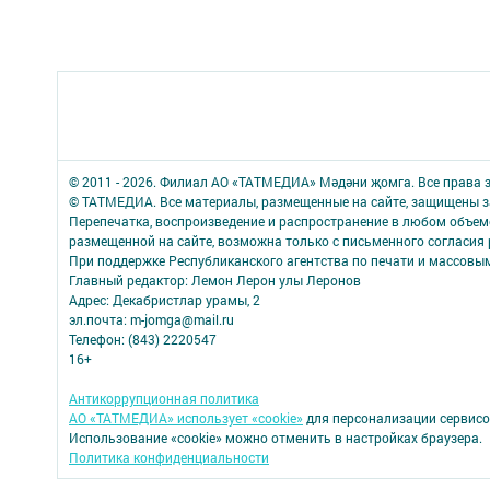
© 2011 - 2026. Филиал АО «ТАТМЕДИА» Мәдәни җомга. Все права
© ТАТМЕДИА. Все материалы, размещенные на сайте, защищены з
Перепечатка, воспроизведение и распространение в любом объе
размещенной на сайте, возможна только с письменного согласия 
При поддержке Республиканского агентства по печати и массов
Главный редактор: Лемон Лерон улы Леронов
Адрес: Декабристлар урамы, 2
эл.почта: m-jomga@mail.ru
Телефон: (843) 2220547
16+
Антикоррупционная политика
АО «ТАТМЕДИА» использует «cookie»
для персонализации сервисо
Использование «cookie» можно отменить в настройках браузера.
Политика конфиденциальности