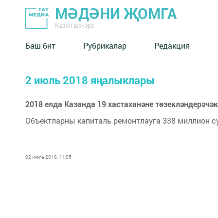
МӘДӘНИ ҖОМГА
Казан шәһәре
Баш бит
Рубрикалар
Редакция
2 июль 2018 яңалыклары
2018 елда Казанда 19 хастаханәне төзекләндерәчә
Объектларны капиталь ремонтлауга 338 миллион су
02 июль 2018, 11:05