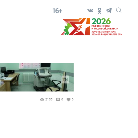
16+
2135
0
0