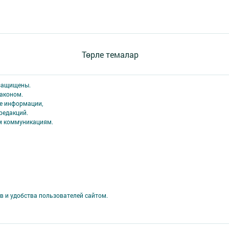
Төрле темалар
 защищены.
аконом.
ме информации,
редакций.
ым коммуникациям.
в и удобства пользователей сайтом.