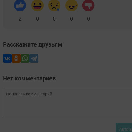
2
0
0
0
0
Расскажите друзьям
Нет комментариев
Автор