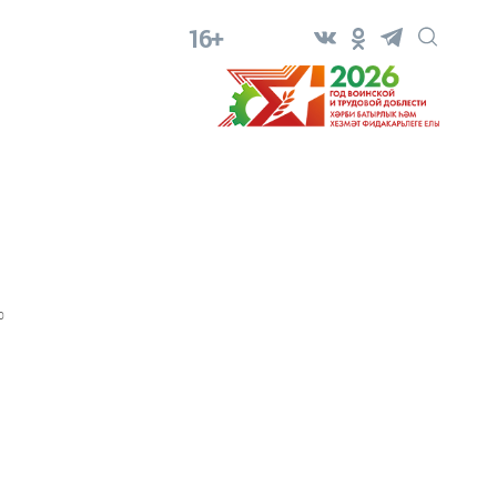
16+
0