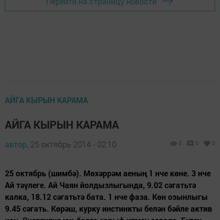
Перейти на страницу новости
АЙГА КЫРЫН КАРАМА
АЙГА КЫРЫН КАРАМА
автор,
25 октябрь 2014 - 02:10
0
0
0
25 октябрь (шимбә). Мөхәррәм аеның 1 нче көне. 3 нче
Ай тәүлеге. Ай Чаян йолдызлыгында, 9.02 сәгатьтә
калка, 18.12 сәгатьтә бата. 1 нче фаза. Көн озынлыгы
9.45 сәгать. Көрәш, курку инстинкты белән бәйле актив