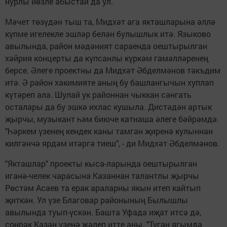
нурлы йөзле абыстай да ул.
Мәчет төзүдән тыш та, Мидхәт ага якташларына әллә
күпме игелекле эшләр белән булышлык итә. Языково
авылында, район мәдәният сараенда оештырылган
хәйрия концерты да күпсанлы күркәм гамәлләренең
берсе. Әлеге проектны да Мидхәт Әбделмәнов тәкъдим
итә. Ә район хакимияте аның бу башлангычын хуплап
күтәреп ала. Шулай ук районнан чыккан сәнгать
осталары да бу эшкә ихлас кушыла. Дистәдән артык
җырчы, музыкант һәм биюче катнаша әлеге бәйрәмдә.
"Һәркем үзенең кендек каны тамган җиренә кулыннан
килгәнчә ярдәм итәргә тиеш", - ди Мидхәт Әбделмәнов.
"Якташлар" проекты кыса-ларында оештырылган
иганә-челек чарасына Казаннан талантлы җырчы
Рөстәм Асаев та ерак араларны якын итеп кайтып
җиткән. Ул үзе Благовар районының Былышлы
авылында туып-үскән. Башта Уфада иҗат итсә дә,
соңрак Казан үзенә җәлеп итте аны. "Туган ягымда