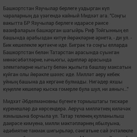
Башкортстан Язучылар берлеге уздырган күп
чараларның да үзәгендә кайный Мидхәт ага. "Соңгы
вакытта БР Язучылар берлеге идарәсе рәисе
вазифаларын башкарган шагыйрь Риф Тойгынның ел
башында арабыздан китүе йөрәкләрне әрнетә, - ди ул. -
Бик кешелекле җитәкче иде. Бигрәк тә соңгы елларда
Башкортстан белән Татарстан арасында суынган
мөнәсәбәтләрне, һичьюгы, әдипләр арасында
элемтәләрне ныгыту белән җылыта башлау максатын
куйган олы йөрәкле шәхес иде. Милләт аеру кебек
уйның башына да кергәне булмады. Нигәдер яхшы
күңелле кешеләр кыска гомерле була шул, ни аяныч..."
Мидхәт Әбделмәновны бүгенге тормыштагы тискәре
күренешләр дә көрсендерә. Аеруча милләтнең киләчәк
язмышына борчыла ул. Татар теленең кулланылыш
даирәсе кимүенә, милли мәктәпләрнең ябылуына,
әдәбиятне такмак шигырьләр, сәнгатьне сай эчтәлекле