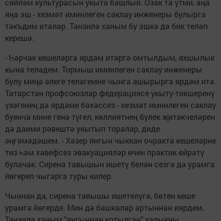
сөйләм культурасын укыта башлый. Озак та үтми, аңа
яңа эш - хезмәт иминлеген саклау инженеры булырга
тәкъдим итәләр. Тәнзилә ханым бу эшкә дә бик теләп
керешә.
- Һәрчак кешеләргә ярдәм итәргә омтылдым, яхшылык
кына теләдем. Тормыш иминлеген саклау инженеры
булу миңа әлеге теләгемне чынга ашырырга ярдәм итә.
Татарстан профсоюзлар федерациясе укыту-тикшеренү
үзәгенең дә ярдәме бәхәссез - хезмәт иминлеген саклау
буенча мине генә түгел, көллиятнең бүлек җитәкчеләрен
дә даими рәвештә укытып торалар, диде
әңгәмәдәшем. - Хәзер янгын чыккан очракта кешеләрне
тиз һәм хәвефсез эвакуацияләр өчен практик өйрәтү
булачак. Сирена тавышын ишетү белән сезгә дә урамга
йөгереп чыгарга туры килер.
Чыннан да, сирена тавышы ишетелүгә, бөтен кеше
урамга йөгерде. Мин дә башкалар артыннан иярдем.
Тәнзилә ханым "янгыннан котылган" халыкны