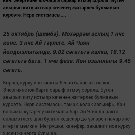
көн. Энергияне юк-барга сарыф итмәү сорала. Бүген
авырып китү ихтыяр көченең җитәрлек булмавын
күрсәтә. Нерв системасы,...
25 октябрь (шимбә). Мөхәррәм аеның 1 нче
көне. 3 нче Ай тәүлеге. Ай Чаян
йолдызлыгында, 9.02 сәгатьтә калка, 18.12
сәгатьтә бата. 1 нче фаза. Көн озынлыгы 9.45
сәгать.
Көрәш, курку инстинкты белән бәйле актив көн.
Энергияне юк-барга сарыф итмәү сорала. Бүген
авырып китү ихтыяр көченең җитәрлек булмавын
күрсәтә. Нерв системасы, тамак, колак зәгыйфь. Кан
басымы күтәрелү ихтималы бар. Ай Чаянда чакта
сәламәтлеге шәп булган кешеләр дә үзләрен начар хис
итәргә мөмкин. Мәтрүшкә, канәфер, эвкалипт исе курку
хисен җиңәргә булыша.