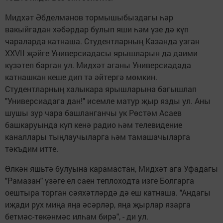
Мидхәт Әбделмәнов тормышыбыздагы һәр
вакыйгадан хәбәрдар булып яши һәм үзе дә күп
чараларда катнаша. Студентларның Казанда узган
XXVII җәйге Универсиадасы ярышларын да даими
күзәтеп барган ул. Мидхәт аганы Универсиадада
катнашкан кеше дип тә әйтергә мөмкин.
Студентларның халыкара ярышларына багышлап
"Универсиадага дан!" исемле матур җыр язды ул. Аны
шушы зур чара башланганчы ук Рөстәм Асаев
башкаруында күп кенә радио һәм телевидение
каналлары тыңлаучыларга һәм тамашачыларга
тәкъдим итте.
Өлкән яшьтә булуына карамастан, Мидхәт ага Уфадагы
"Рамазан" үзәге ел саен теплоходта изге Болгарга
оештыра торган сәяхәтләрдә дә еш катнаша. "Андагы
иҗади рух миңа яңа әсәрләр, яңа җырлар язарга
бетмәс-төкәнмәс илһам бирә", - ди ул.