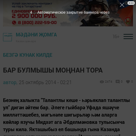
3
Автоматическое закрытие баннера через
МӘДӘНИ ҖОМГА
16+
Казан шәһәре
БЕЗГӘ КУНАК КИЛДЕ
БАР БУЛМЫШЫ МОҢНАН ТОРА
автор,
25 октябрь 2014 - 02:21
2474
0
0
Безнең халыкта "Талантлы кеше - һәрьяклап талантлы
ул" дигән әйтем бар. Әлеге гыйбарә Уфада яшәүче
милләттәшебез, мәгънәле шигырьләр һәм аларга
көйләр язучы Мидхәт ага Әбделмәновка тулысынча
туры килә. Якташыбыз ел башында гына Казанда