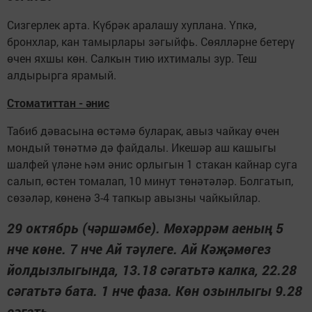
Сизгерлек арта. Күбрәк аралашу хуплана. Үпкә,
бронхлар, кан тамырлары зәгыйфь. Сөялләрне бетерү
өчен яхшы көн. Салкын тию ихтималы зур. Теш
алдырырга ярамый.
Стоматиттан - әнис
Табиб дәвасына өстәмә буларак, авыз чайкау өчен
мондый төнәтмә дә файдалы. Икешәр аш кашыгы
шалфей үләне һәм әнис орлыгын 1 стакан кайнар суга
салып, өстен томалап, 10 минут төнәтәләр. Болгатып,
сөзәләр, көненә 3-4 тапкыр авызны чайкыйлар.
29 октябрь (чәршәмбе). Мөхәррәм аеның 5
нче көне. 7 нче Ай тәүлеге. Ай Кәҗәмөгез
йолдызлыгында, 13.18 сәгатьтә калка, 22.28
сәгатьтә бата. 1 нче фаза. Көн озынлыгы 9.28
сәгать.