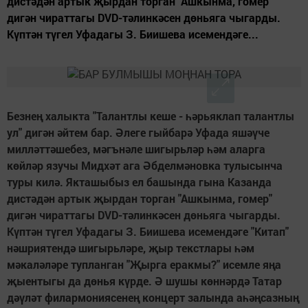
дистәдән артык җырдан торган "Ашкынма, гомер"
дигән чираттагы DVD-тәлинкәсен дөньяга чыгарды.
Күптән түгел Уфадагы З. Биишева исемендәге...
Безнең халыкта "Талантлы кеше - һәрьяклап талантлы
ул" дигән әйтем бар. Әлеге гыйбарә Уфада яшәүче
милләттәшебез, мәгънәле шигырьләр һәм аларга
көйләр язучы Мидхәт ага Әбделмәновка тулысынча
туры килә. Якташыбыз ел башында гына Казанда
дистәдән артык җырдан торган "Ашкынма, гомер"
дигән чираттагы DVD-тәлинкәсен дөньяга чыгарды.
Күптән түгел Уфадагы З. Биишева исемендәге "Китап"
нәшриятендә шигырьләре, җыр текстлары һәм
мәкаләләре тупланган "Җырга еракмы?" исемле яңа
җыентыгы да дөнья күрде. Ә шушы көннәрдә Татар
дәүләт филармониясенең концерт залында аһәңсазның