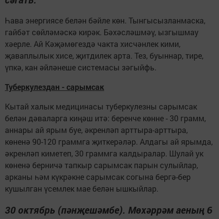
Һава энергиясе белән бәйле көн. Тынгысызланмаска,
гайбәт сөйләмәскә кирәк. Бәхәсләшмәү, ызгышмау
хәерле. Ай Кәҗәмөгездә чакта хисчәнлек кими,
җаваплылык хисе, җитдилек арта. Тез, буыннар, тире,
үпкә, кан әйләнеше системасы зәгыйфь.
Туберкулездан - сарымсак
Кытай халык медицинасы туберкулезны сарымсак
белән дәваларга киңәш итә: беренче көнне - 30 грамм,
аннары ай ярым буе, әкренләп арттыра-арттыра,
көненә 90-120 граммга җиткерәләр. Алдагы ай ярымда,
әкренләп киметеп, 30 граммга калдыралар. Шулай ук
көненә берничә тапкыр сарымсак парын сулыйлар,
арканы һәм күкрәкне сарымсак согына бергә-бер
кушылган үсемлек мае белән ышкыйлар.
30 октябрь (пәнҗешәмбе). Мөхәррәм аеның 6