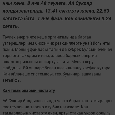
нчы көне. 8 нче Ай тәүлеге. Ай Сукояр
йолдызлыгында, 13.41 сәгатьтә калка, 22.53
сәгатьтә бата. 1 нче фаза. Көн озынлыгы 9.24
сәгать.
Тәүлек энергиясе кеше организмында барган
үзгәрешләр һәм биохимик реакцияләргә уңай йогынты
ясый. Моның файдасы тагын да күбрәк булсын өчен ач
торырга тәкъдим ителә, алайса барлык энергия
ашалган ризыкны эшкәртүгә китә. Мунча керү
файдалы. Өй эшләре белән шөгыльләнү кәефне күтәрә.
Кан әйләнеше системасы, тез, буыннар, ашказаны
зәгыйфь.
Кан тамырларын чистарту
Ай Сукояр йолдызлыгында чакта йөрәк-кан тамырлары
системасына тәэсир итү бик нәтиҗәле. Кан
тамырларын чистарту өчен, ярты стакан укроп орлыгы,