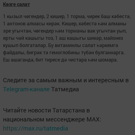
Көзге салат
1 кызыл чөгендер, 2 кишер, 1 торма, чирек баш кәбестә,
1 антонов алмасы кирәк. Кишер, кәбестә һәм алманы
эре угычтан, чөгендер һәм торманы вак угычтан уып,
ярты чәй кашыгы тоз, 1 аш кашыгы шикәр, майонез
кушып болгаталар. Бу витаминлы салат һәркемгә
файдалы, бигрәк тә гемоглобины түбән булганнарга.
Еш ашаганда, бит тиресе дә чистара һәм шомара.
Следите за самым важным и интересным в
Telegram-канале
Татмедиа
Читайте новости Татарстана в
национальном мессенджере MАХ:
https://max.ru/tatmedia