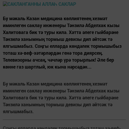
Бу мәкаль Казан медицина көллиятенең хезмәт
иминлеген саклау инженеры Тәнзилә Абделхак кызы
Халитовага бик тә туры килә. Хәтта әлеге гыйбарәне
Тәнзилә ханымның тормыш девизы дип әйтсәк тә
ялгышмабыз. Соңгы елларда көндәлек тормышыбыз
тоташ хә-веф-хәтәрләрдән генә тора диярсең.
Телевизорны ачсаң, чәчләр үрә торырлык! Әле бер
көнне газ шартлый, юк кына нәрсәдән...
Бу мәкаль Казан медицина көллиятенең хезмәт
иминлеген саклау инженеры Тәнзилә Абделхак кызы
Халитовага бик тә туры килә. Хәтта әлеге гыйбарәне
Тәнзилә ханымның тормыш девизы дип әйтсәк тә
ялгышмабыз.
Соңгы елларда көндәлек тормышыбыз тоташ хә-веф-