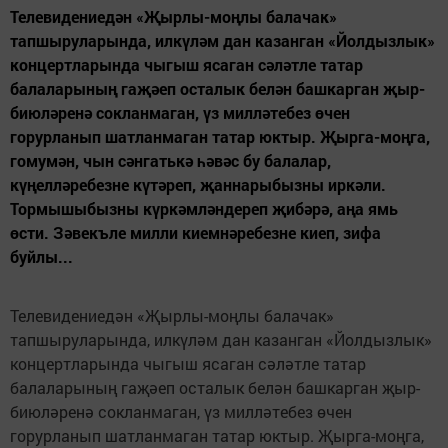
Телевидениедән «Җырлы-моңлы балачак»
тапшыруларында, илкүләм дан казанган «Йолдызлык»
концертларында чыгыш ясаган сәләтле татар
балаларының гаҗәеп осталык белән башкарган җыр-
биюләренә сокланмаган, үз милләтебез өчен
горурланып шатланмаган татар юктыр. Җырга-моңга,
гомумән, чын сәнгатькә һәвәс бу балалар,
күңелләребезне күтәреп, җаннарыбызны иркәли.
Тормышыбызны күркәмләндереп җибәрә, аңа ямь
өсти. Зәвекъле милли киемнәребезне киеп, зифа
буйлы...
Телевидениедән «Җырлы-моңлы балачак»
тапшыруларында, илкүләм дан казанган «Йолдызлык»
концертларында чыгыш ясаган сәләтле татар
балаларының гаҗәеп осталык белән башкарган җыр-
биюләренә сокланмаган, үз милләтебез өчен
горурланып шатланмаган татар юктыр. Җырга-моңга,