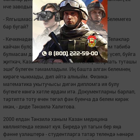
нче заводына инженер булып эшкә урнаша.
- Ялгышмасам, сезнең медицина буенча да белемегез
бар бугай?
- Кечкенәдән табибә булырга хыялландым. Теләкләр
кайчан булса да тормышка аша икән ул. Үзем табибә
булмасам да, ирем табиб иде. Инде балалар үсеп, буйга
җиткәч, Казан медицина көллиятенең "Шәфкать туташы
эше" бүлеген тәмамладым. Иң башта алган белемнең
кирәге чыкмады, дип әйтә алмыйм. Физика-
математика укытучысы дигән дипломга ия булу
бүгенге көнгә хәтле ярдәм итә. Документларны барлап,
тәртиптә тоту өчен төгәл фән буенча да белем кирәк
икән, - диде Тәнзилә Халитова.
2000 елдан Тәнзилә ханым Казан медицина
көллиятендә хезмәт куя. Биредә ул тагын бер яңа
фәнне үзләштерә - студентларга татар телендә һөнәри