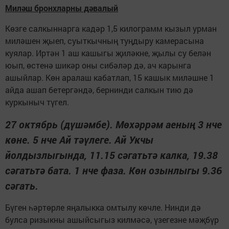
Миләш бронхларны дәвалый
Көзге салкыннарга кадәр 1,5 килограмм кызыл урман
миләшен җыеп, суыткычның туңдыру камерасына
куялар. Иртән 1 аш кашыгы җиләкне, җылы су белән
юып, өстенә шикәр оны сибәләр дә, ач карынга
ашыйлар. Көн аралаш кабатлап, 15 кашык миләшне 1
айда ашап бетергәндә, бернинди салкын тию дә
куркыныч түгел.
27 октябрь (дүшәмбе). Мөхәррәм аеның 3 нче
көне. 5 нче Ай тәүлеге. Ай Укчы
йолдызлыгында, 11.15 сәгатьтә калка, 19.38
сәгатьтә бата. 1 нче фаза. Көн озынлыгы 9.36
сәгать.
Бүген һәртөрле яңалыкка омтылу көчле. Нинди дә
булса ризыкны ашыйсыгыз килмәсә, үзегезне мәҗбүр