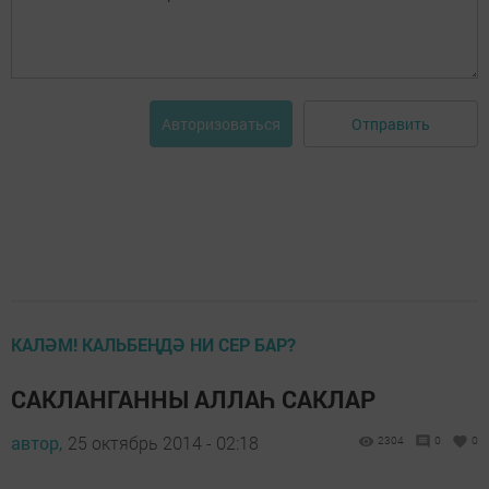
Отправить
Авторизоваться
КАЛӘМ! КАЛЬБЕҢДӘ НИ СЕР БАР?
САКЛАНГАННЫ АЛЛАҺ САКЛАР
автор,
25 октябрь 2014 - 02:18
2304
0
0