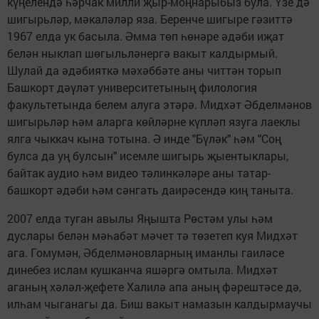
күңелендә һәрчак милли җыр-моңнарыбыз була. Үзе дә
шигырьләр, мәкаләләр яза. Беренче шигыре гәзиттә
1967 елда ук басыла. Әмма төп һөнәре әдәби иҗат
белән ныклап шөгыльләнергә вакыт калдырмый.
Шулай да әдәбияткә мәхәббәте аны читтән торып
Башкорт дәүләт университетының филология
факультетында белем алуга этәрә. Мидхәт Әбделмәнов
шигырьләр һәм аларга көйләрне күпләп язуга лаеклы
ялга чыккач кына тотына. Ә инде "Бүләк" һәм "Соң
булса да уң булсын" исемле шигырь җыентыклары,
байтак аудио һәм видео тәлинкәләре аны татар-
башкорт әдәби һәм сәнгать даирәсендә киң таныта.
2007 елда туган авылы Яңышта Рөстәм улы һәм
дуслары белән мәһабәт мәчет тә төзетеп куя Мидхәт
ага. Гомумән, Әбделмәновларның иманлы гаиләсе
динебез ислам кушканча яшәргә омтыла. Мидхәт
аганың хәләл-җефете Халилә апа аның фәрештәсе дә,
илһам чыганагы да. Биш вакыт намазын калдырмаучы