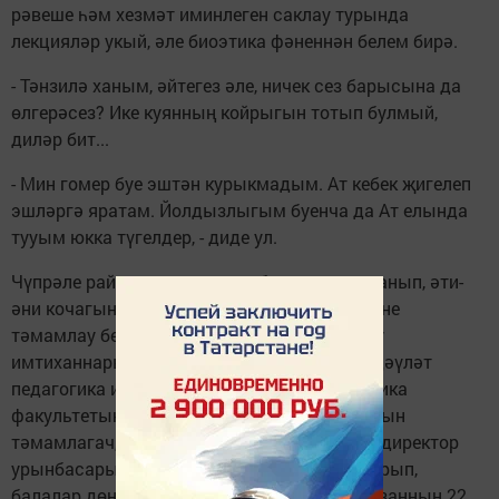
рәвеше һәм хезмәт иминлеген саклау турында
лекцияләр укый, әле биоэтика фәненнән белем бирә.
- Тәнзилә ханым, әйтегез әле, ничек сез барысына да
өлгерәсез? Ике куянның койрыгын тотып булмый,
диләр бит...
- Мин гомер буе эштән курыкмадым. Ат кебек җигелеп
эшләргә яратам. Йолдызлыгым буенча да Ат елында
тууым юкка түгелдер, - диде ул.
Чүпрәле районының гүзәл табигатенә сокланып, әти-
әни кочагында назланып үскән кыз мәктәпне
тәмамлау белән Казанга юл тота. Кабул итү
имтиханнарын уңышлы тапшырып, Казан дәүләт
педагогика институтының физика-математика
факультетына укырга керә. Югары уку йортын
тәмамлагач, Казанның 36 нчы мәктәбендә директор
урынбасары вазифасын башкара. Гаилә корып,
балалар дөньяга килгәч, Тәнзилә ханым Казанның 22