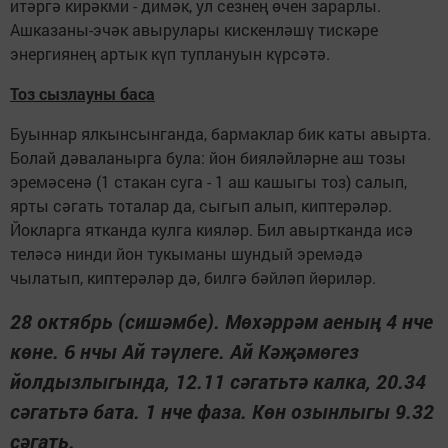
итәргә кирәкми - димәк, ул сезнең өчен зарарлы.
Ашказаны-эчәк авырулары кискенләшү тискәре
энергиянең артык күп туплануын күрсәтә.
Тоз сызлауны баса
Буыннар ялкынсынганда, бармаклар бик каты авырта.
Болай дәваланырга була: йон бияләйләрне аш тозы
эремәсенә (1 стакан суга - 1 аш кашыгы тоз) салып,
ярты сәгать тоталар да, сыгып алып, киптерәләр.
Йокларга ятканда кулга кияләр. Бил авыртканда исә
теләсә нинди йон тукыманы шундый эремәдә
чылатып, киптерәләр дә, билгә бәйләп йөриләр.
28 октябрь (сишәмбе). Мөхәррәм аеның 4 нче
көне. 6 нчы Ай тәүлеге. Ай Кәҗәмөгез
йолдызлыгында, 12.11 сәгатьтә калка, 20.34
сәгатьтә бата. 1 нче фаза. Көн озынлыгы 9.32
сәгать.