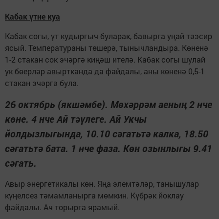
Кабак үтне куа
Кабак согы, үт кудыргыч буларак, бавырга уңай тәэсир
ясый. Температураны төшерә, тынычландыра. Көненә
1-2 стакан сок эчәргә киңәш ителә. Кабак согы шулай
ук бөерләр авыртканда да файдалы, аны көненә 0,5-1
стакан эчәргә була.
26 октябрь (якшәмбе). Мөхәррәм аеның 2 нче
көне. 4 нче Ай тәүлеге. Ай Укчы
йолдызлыгында, 10.10 сәгатьтә калка, 18.50
сәгатьтә бата. 1 нче фаза. Көн озынлыгы 9.41
сәгать.
Авыр энергетикалы көн. Яңа элемтәләр, танышулар
күңелсез тәмамланырга мөмкин. Күбрәк йоклау
файдалы. Ач торырга ярамый.