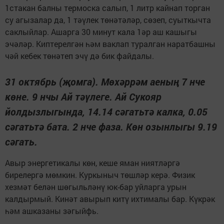
1стакан балны термоска салып, 1 литр кайнап торган
су агызалар да, 1 тәүлек төнәтәләр, сөзеп, суыткычта
саклыйлар. Ашарга 30 минут кала 1әр аш кашыгы
эчәләр. Киптерелгән һәм ваклап туралган наратбашны
чәй кебек төнәтеп эчү дә бик файдалы.
31 октябрь (җомга). Мөхәррәм аеның 7 нче
көне. 9 нчы Ай тәүлеге. Ай Сукояр
йолдызлыгында, 14.14 сәгатьтә калка, 0.05
сәгатьтә бата. 2 нче фаза. Көн озынлыгы 9.19
сәгать.
Авыр энергетикалы көн, кеше яман ниятләргә
бирелергә мөмкин. Куркыныч төшләр керә. Физик
хезмәт белән шөгыльләнү юк-бар уйларга урын
калдырмый. Кинәт авырып китү ихтималы бар. Күкрәк
һәм ашказаны зәгыйфь.