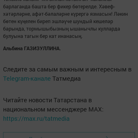
барлаганда башта бер фикер бөтерелде. Хәвеф-
хәтәрләрне, афәт-бәлаләрне күрергә язмасын! Ләкин
бөтен күңелен биреп эшләүче шундый кешеләр
барында, тормышыбызның ышанычлы кулларда
булуына тагын бер кат инанасың.
Альбина ГАЗИЗУЛЛИНА.
Следите за самым важным и интересным в
Telegram-канале
Татмедиа
Читайте новости Татарстана в
национальном мессенджере MАХ:
https://max.ru/tatmedia