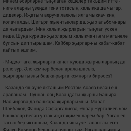
Минем әсәрләрне тың-лаган кешеләр тәкъдим итте -
нигә аларны үзеңдә генә тотасың, халыкка да чыгар,
диделәр. Иҗатым аеруча лаеклы ялга чыккач киң
колач алды. Шигъри җыентыклар да, җыр альбомнары
да чыгардым. Мин халык җырларын тыңлап үскән
кеше. Шуңа күрә дә җырларым халыкчан һәм мәгънәле
булсын дип тырышам. Кайбер җырлар-ны кабат-кабат
кайтып эшлим.
- Мидхәт ага, җырларга канат куюда җырчыларның да
роле зур. Әле кемнәр белән арала-шасыз,
җырларыгызны башка-рырга кемнәргә бирәсез?
- Казанда яшәүче якташым Рөстәм Асаев белән еш
аралашам. Шуннан соң Казандагы җырчы Бәширә
Насыйрова да башкара җырларымны. Марат
Шәйбәков, Фәнидә Сәфәргалиева, Әнвәр Нургалиев һәм
башкалар белән уртак иҗат җимешләрем бар. Узган ел
тагын бер якташым, Казанда яшәүче талантлы егет
Филүс Каһиров белән дә очраштым. Язган-нарымны