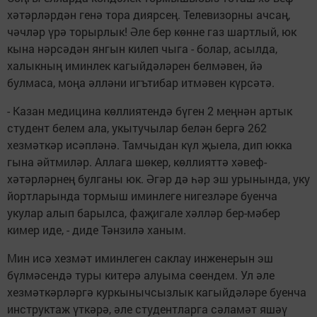
хәтәрләрдән генә тора диярсең. Телевизорны ачсаң,
чәчләр үрә торырлык! Әле бер көнне газ шартлый, юк
кына нәрсәдән янгын килеп чыга - болар, асылда,
халыкның иминлек кагыйдәләрен белмәвен, йә
булмаса, моңа әлләни игътибар итмәвен күрсәтә.
- Казан медицина көллиятендә бүген 2 меңнән артык
студент белем ала, укытучылар белән бергә 262
хезмәткәр исәпләнә. Тамчыдан күл җыела, дип юкка
гына әйтмиләр. Аллага шөкер, көллияттә хәвеф-
хәтәрләрнең булганы юк. Әгәр дә һәр эш урынында, уку
йортларында тормыш иминлеге нигезләре буенча
укулар алып барылса, фаҗигале хәлләр бер-мәбер
кимер иде, - диде Тәнзилә ханым.
Мин исә хезмәт иминлеген саклау инженерын эш
бүлмәсендә туры китерә алуыма сөендем. Ул әле
хезмәткәрләргә куркынычсызлык кагыйдәләре буенча
инструктаж үткәрә, әле студентларга сәламәт яшәү