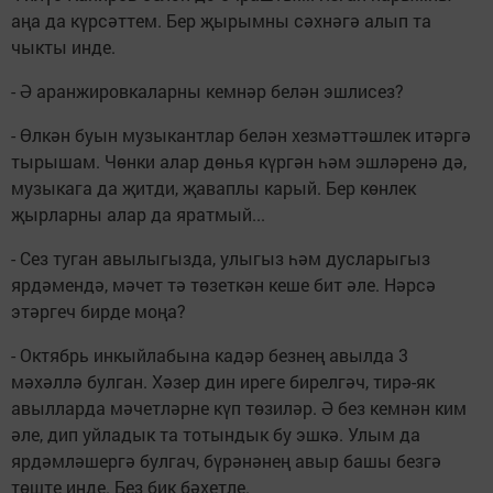
аңа да күрсәттем. Бер җырымны сәхнәгә алып та
чыкты инде.
- Ә аранжировкаларны кемнәр белән эшлисез?
- Өлкән буын музыкантлар белән хезмәттәшлек итәргә
тырышам. Чөнки алар дөнья күргән һәм эшләренә дә,
музыкага да җитди, җаваплы карый. Бер көнлек
җырларны алар да яратмый...
- Сез туган авылыгызда, улыгыз һәм дусларыгыз
ярдәмендә, мәчет тә төзеткән кеше бит әле. Нәрсә
этәргеч бирде моңа?
- Октябрь инкыйлабына кадәр безнең авылда 3
мәхәллә булган. Хәзер дин иреге бирелгәч, тирә-як
авылларда мәчетләрне күп төзиләр. Ә без кемнән ким
әле, дип уйладык та тотындык бу эшкә. Улым да
ярдәмләшергә булгач, бүрәнәнең авыр башы безгә
төште инде. Без бик бәхетле.