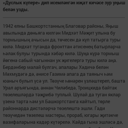
«Дуслык күпере» дип исемләнгән иҗат кичәсе зур уңыш
белән узды.
1942 елны Башкортстанның Благовар районы, Яңыш
авылында дөньяга килгән Мидхәт Мәҗит улына бу
тормышның ачысын да, төчесен дә күп татырга туры
килә. Мидхәт туганда фронттан әтисенең батырларча
һәлак булуы турында хәбәр килә. Шуңа күрә тормыш
йөгенә сабый чагыннан ук җигелергә туры килә аңа.
Бердәнбер малай булгач, апалары Хәдичә белән
Мәхмүдәгә дә, әнисе Газимә апага да таяныч һәм
юаныч булып үсә ул. Төзүче һөнәрен үзләштереп, башта
Урал аръягында, аннан Чиләбедә, Троицкида байтак
төзелешләрдә тәҗрибә туплый. Шулай да туган яклар
үзенә тарта һәм ул Башкортстанга кайтып, төрле
районнарда дистәләрчә төзелештә эшли. Гади
төзүчедән төзелеш мастеры, прораб, югары җитәкче
вазифаларына кадәр күтәрелә. Кайда гына эшләсә дә,