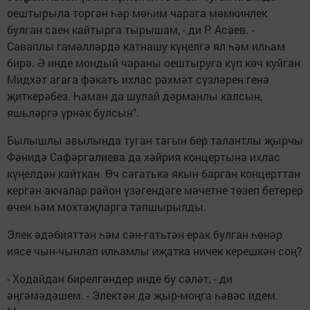
оештырыла торган һәр мөһим чарага мөмкинлек
булган саен кайтырга тырышам, - ди Р. Асаев. -
Саваплы гамәлләрдә катнашу күңелгә ял һәм илһам
бирә. Ә инде мондый чараны оештыруга күп көч куйган
Мидхәт агага фәкать ихлас рәхмәт сүзләрен генә
җиткерәбез. Һаман да шулай дәрманлы калсын,
яшьләргә үрнәк булсын".
Былышлы авылында туган тагын бер талантлы җырчы
Фәнидә Сәфәргалиева да хәйрия концертына ихлас
күңелдән кайткан. Өч сәгатькә якын барган концерттан
кергән акчалар район үзәгендәге мәчетне төзеп бетерер
өчен һәм мохтаҗларга тапшырылды.
Элек әдәбияттән һәм сән-гатьтән ерак булган һөнәр
иясе чын-чынлап илһамлы иҗатка ничек керешкән соң?
- Ходайдан бирелгәндер инде бу сәләт, - ди
әңгәмәдәшем. - Электән дә җыр-моңга һәвәс идем.