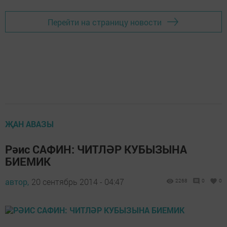
Перейти на страницу новости
ҖАН АВАЗЫ
Рәис САФИН: ЧИТЛӘР КУБЫЗЫНА
БИЕМИК
автор,
20 сентябрь 2014 - 04:47
2268
0
0