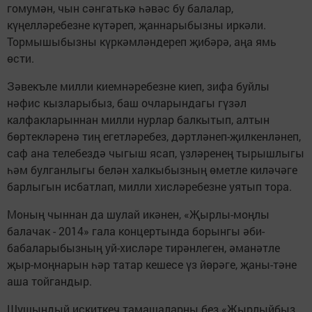
гомумән, чын сәнгатькә һәвәс бу балалар,
күңелләребезне күтәреп, җаннарыбызны иркәли.
Тормышыбызны күркәмләндереп җибәрә, аңа ямь
өсти.
Зәвекъле милли киемнәребезне киеп, зифа буйлы
нәфис кызларыбыз, баш очларындагы гүзәл
калфакларыннан милли нурлар балкытып, алтын
бөртекләренә тиң егетләребез, дәртләнеп-җилкенләнеп,
саф ана телебездә чыгыш ясап, үзләренең тырышлыгы
һәм булганлыгы белән халкыбызның өметле киләчәге
барлыгын исбатлап, милли хисләребезне уятып тора.
Моның чыннан да шулай икәнен, «Җырлы-моңлы
балачак - 2014» гала концертында борынгы әби-
бабаларыбызның уй-хисләре тирәнлеген, әманәтле
җыр-моңнарын һәр татар кешесе үз йөрәге, җаны-тәне
аша тойгандыр.
Шушындый искиткеч тамашаларны без «Җырлыйбыз