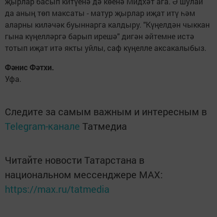
җырлар басып китүенә дә көенә Мидхәт ага. Ә шулай
да аның төп максаты - матур җырлар иҗат итү һәм
аларны киләчәк буыннарга калдыру. "Күңелдән чыккан
гына күңелләргә барып ирешә" дигән әйтемне истә
тотып иҗат итә якты уйлы, саф күңелле аксакалыбыз.
Фәнис Фәтхи.
Уфа.
Следите за самым важным и интересным в
Telegram-канале
Татмедиа
Читайте новости Татарстана в
национальном мессенджере MАХ:
https://max.ru/tatmedia