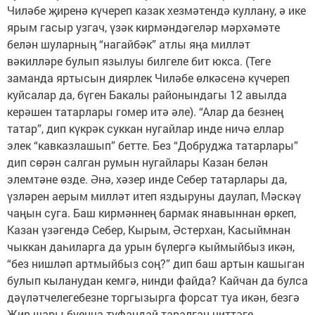
Чиләбе җиренә күчереп казак хезмәтендә куллану, ә ике
ярым гасыр узгач, үзәк кирмәндәгеләр мәрхәмәте
белән шуларның “нагайбәк” атлы яңа милләт
вәкилләре булып язылуы билгеле бит юкса. (Теге
заманда яртысын диярлек Чиләбе өлкәсенә күчереп
куйсалар да, бүген Бакалы районындагы 12 авылда
керәшен татарлары гомер итә әле). “Алар да безнең
татар”, дип күк­рәк суккан нугайлар инде ничә еллар
элек “кавказлашып” бетте. Без “Добруджа татарлары”
дип сөрән салган румын нугайлары Казан белән
элемтәне өзде. Әнә, хәзер инде Себер татарлары да,
үзләрен аерым милләт итеп яздыруны даулап, Мәскәү
чаңын суга. Баш кирмәннең бармак янавыннан өркеп,
Казан үзәгендә Себер, Кырым, Әстерхан, Касыймнан
чыккан даһиларга да урын бүлергә кыймыйбыз икән,
“без нишләп артмыйбыз соң?” дип баш артын кашыган
булып кыланудан кемгә, нинди файда? Кайчан да булса
дәүләтчелегебезне торгызырга форсат туа икән, безгә
Җир шары буенча туфандай таралган читтәге