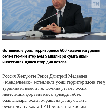
Өстенлекле үсеш территориясе 600 кешене эш урыны
белән тәэмин итәр һәм 5 миллиард сумга якын
инвестиция җәлеп итәр дип көтелә.
Россия Хөкүмәте Рәисе Дмитрий Медведев
«Менделеевск» өстенлекле үсеш территориясен төзү
турында игълан итте. Сочида узган Россия
инвестиция форумы кысаларында төбәк
башлыклары белән очрашуда ул шул хакта
белдерде. Бу хакта ТР Президенты Рөстәм