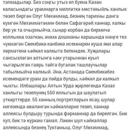
тапмадылар. Без соңгы утыз ел буена Казан
каласындагы урамнарга милләткә мөстәкыйль ханлык
төзеп биргән Олуг Мөхәммәд, безнең тарихны данга
күмгән Мөхәммәтәмин белән Сафагәрәй ханнар, халкы
бер ук та очырмыйча, сыңар корбан да бирмичә
коллыкка озаткан, әмма дошманы каршында мәңге тез
чүкмәгән Сөембикә-ханбикә исемнәрен куша яки алар
хөрмәтенә һәйкәл калкыта белмәдек. Хуҗалары
сансызлаган алтынга һәм утарыннан куып
чыгарылган гаярь тайга бугалак ташлаучылар
табылмыйча калмый. Әнә, Астанада Сөембикәбез
исемендәге урам да пәйда булды, һәйкәл дә калкып
чыкты. Илбашлары Алтын Урда җирлегендә Казах
ханлыгы төзелүнең 550 еллыгын да шаулатып
үткәрттерде. 55 ханның портретларын ясау, шулар
нигезендә әвәләнгән һәйкәлләрне тезеп, ханнар
аллеясы булдыру турында фәрманнар да бирелгән. Бик
хуп, бик тә күркәм гамәл. Ләкин шул һәйкәлләр
аллеясында безнең Туктамыш, Олуг Мөхәммәд,