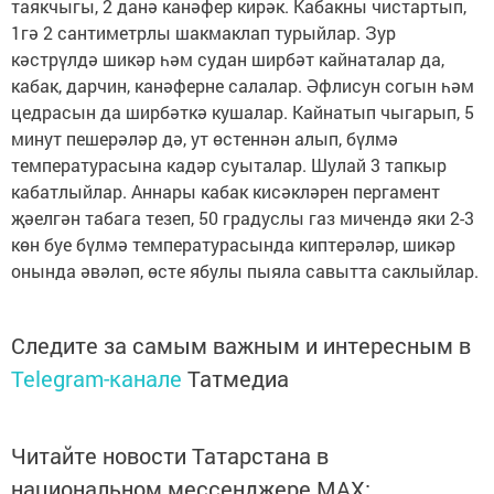
таякчыгы, 2 данә канәфер кирәк. Кабакны чистартып,
1гә 2 сантиметрлы шакмаклап турыйлар. Зур
кәстрүлдә шикәр һәм судан ширбәт кайнаталар да,
кабак, дарчин, канәферне салалар. Әфлисун согын һәм
цедрасын да ширбәткә кушалар. Кайнатып чыгарып, 5
минут пешерәләр дә, ут өстеннән алып, бүлмә
температурасына кадәр суыталар. Шулай 3 тапкыр
кабатлыйлар. Аннары кабак кисәкләрен пергамент
җәелгән табага тезеп, 50 градуслы газ мичендә яки 2-3
көн буе бүлмә температурасында киптерәләр, шикәр
онында әвәләп, өсте ябулы пыяла савытта саклыйлар.
Следите за самым важным и интересным в
Telegram-канале
Татмедиа
Читайте новости Татарстана в
национальном мессенджере MАХ: