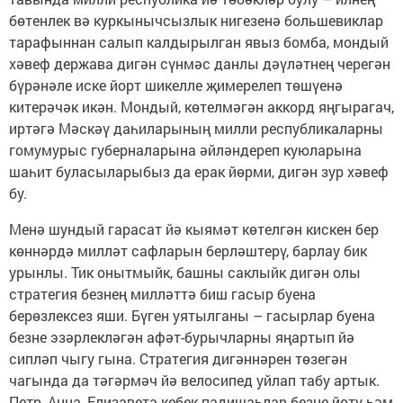
бөтенлек вә куркынычсызлык нигезенә большевиклар
тарафыннан салып калдырылган явыз бомба, мондый
хәвеф держава дигән сүнмәс данлы дәүләтнең черегән
бүрәнәле иске йорт шикелле җимерелеп төшүенә
китерәчәк икән. Мондый, көтелмәгән аккорд яңгырагач,
иртәгә Мәскәү даһиларының милли республикаларны
гомумурыс губерналарына әйләндереп куюларына
шаһит буласыларыбыз да ерак йөрми, дигән зур хәвеф
бу.
Менә шундый гарасат йә кыямәт көтелгән кискен бер
көннәрдә милләт сафларын берләштерү, барлау бик
урынлы. Тик онытмыйк, башны саклыйк дигән олы
стратегия безнең милләттә биш гасыр буена
берөзлексез яши. Бүген уятылганы – гасырлар буена
безне эзәрлекләгән афәт-бурычларны яңартып йә
сипләп чыгу гына. Стратегия дигәннәрен төзегән
чагында да тәгәрмәч йә велосипед уйлап табу артык.
Петр, Анна, Елизавета кебек падишаһлар безне йоту һәм