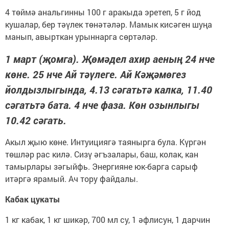
4 төймә анальгинны 100 г аракыда эретеп, 5 г йод
кушалар, бер тәүлек төнәтәләр. Мамык кисәген шуңа
манып, авырткан урыннарга сөртәләр.
1 март (җомга). Җөмәдел ахир аеның 24 нче
көне. 25 нче Ай тәүлеге. Ай Кәҗәмөгез
йолдызлыгында, 4.13 сәгатьтә калка, 11.40
сәгатьтә бата. 4 нче фаза. Көн озынлыгы
10.42 сәгать.
Акыл җыю көне. Интуициягә таяныр­га була. Күргән
төшләр рас килә. Сизү әгъзалары, баш, колак, кан
тамырлары зәгыйфь. Энергияне юк-барга сарыф
итәргә ярамый. Ач тору файдалы.
Кабак цукаты
1 кг кабак, 1 кг шикәр, 700 мл су, 1 әфлисун, 1 дарчин