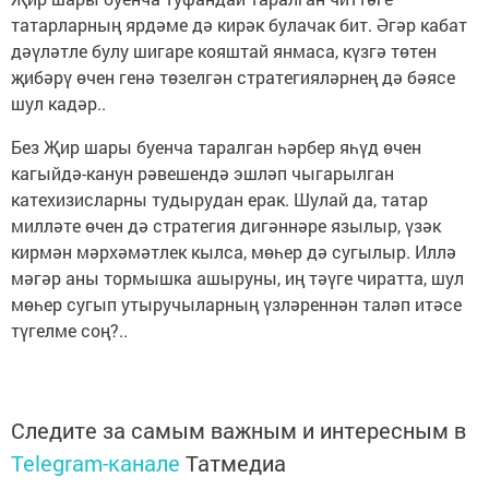
татарларның ярдәме дә кирәк булачак бит. Әгәр кабат
дәүләтле булу шигаре кояштай янмаса, күзгә төтен
җибәрү өчен генә төзелгән стратегияләрнең дә бәясе
шул кадәр..
Без Җир шары буенча таралган һәрбер яһүд өчен
кагыйдә-канун рәвешендә эшләп чыгарылган
катехизисларны тудырудан ерак. Шулай да, татар
милләте өчен дә стратегия дигәннәре язылыр, үзәк
кирмән мәрхәмәтлек кылса, мөһер дә сугылыр. Иллә
мәгәр аны тормышка ашыруны, иң тәүге чиратта, шул
мөһер сугып утыручыларның үзләреннән таләп итәсе
түгелме соң?..
Следите за самым важным и интересным в
Telegram-канале
Татмедиа