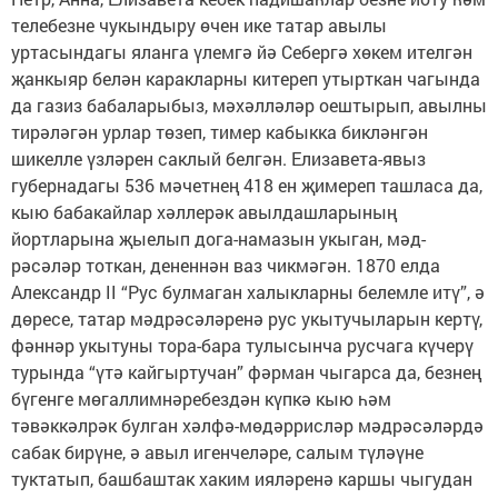
телебезне чукындыру өчен ике татар авылы
уртасындагы яланга үлемгә йә Себергә хөкем ителгән
җанкыяр белән каракларны китереп утырткан чагында
да газиз бабаларыбыз, мәхәлләләр оештырып, авылны
тирәләгән урлар төзеп, тимер кабыкка бикләнгән
шикелле үзләрен саклый белгән. Елизавета-явыз
губернадагы 536 мәчетнең 418 ен җимереп ташласа да,
кыю бабакайлар хәллерәк авылдашларының
йортларына җыелып дога-намазын укыган, мәд­
рәсәләр тоткан, дененнән ваз чик­мәгән. 1870 елда
Александр II “Рус булмаган халыкларны белемле итү”, ә
дөресе, татар мәдрәсәләренә рус укытучыларын кертү,
фәннәр укытуны тора-бара тулысынча русчага күчерү
турында “үтә кайгыртучан” фәрман чыгарса да, безнең
бүгенге мө­гал­лимнәребездән күпкә кыю һәм
тәвәккәлрәк булган хәлфә-мөдәррисләр мәдрәсәләрдә
сабак бирүне, ә авыл игенчеләре, салым түләүне
туктатып, башбаштак хаким ияләренә каршы чыгудан