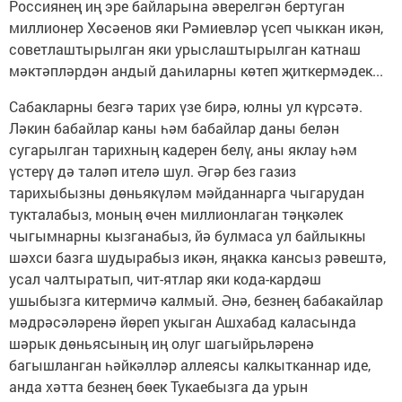
Россиянең иң эре байларына әверелгән бертуган
миллионер Хөсәенов яки Рәмиевләр үсеп чыккан икән,
советлаштырылган яки урыслаштырылган катнаш
мәктәпләрдән андый даһиларны көтеп җиткермәдек...
Сабакларны безгә тарих үзе бирә, юлны ул күрсәтә.
Ләкин бабайлар каны һәм бабайлар даны белән
сугарылган тарихның кадерен белү, аны яклау һәм
үстерү дә таләп ителә шул. Әгәр без газиз
тарихыбызны дөньякүләм мәйданнарга чыгарудан
тукталабыз, моның өчен миллионлаган тәңкәлек
чыгымнарны кызганабыз, йә булмаса ул байлыкны
шәхси базга шудырабыз икән, яңакка кансыз рәвештә,
усал чалтыратып, чит-ятлар яки кода-кардәш
ушыбызга китермичә калмый. Әнә, безнең бабакайлар
мәдрәсәләренә йөреп укыган Ашхабад каласында
шәрык дөньясының иң олуг шагыйрьләренә
багышланган һәйкәлләр аллеясы калкытканнар иде,
анда хәтта безнең бөек Тукаебызга да урын