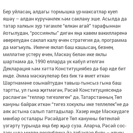
Бер уйласаң, алдагы тормышка үр-максатлар куеп
яшәү – алдан күрүчәнлек һәм саклану эше. Асылда да
татар халкын зур тәгамле “өлкән агай” тарафыннан
йотылудан, “россиянлы” дигән яңа кавем вәкилләренә
әверелүдән саклап калу өчен стратегия дә, программа
да мәгъ­куль. Икенче яклап баш кашысаң, безнең
милләтне үстерү өчен, Мәскәү белән ике яклы
шартнамә дә, 1990 елларда ук кабул ителгән
Декларация һәм хәтта Конституциябез дә бар иде бит
инде. Әмма мәскәүлеләр без бик тә өмет иткән
Шартнамәне озынайтудан тавыш-тынсыз гына баш
тартты, ул гына җитмәгән, Рәсәй Конституциясендә
расланган “телләр тигезлеген” дә, Татарстанның Төп
кануны байрак иткән “тигез хокуклы ике теллелек”не дә
аяк астына салып таптадылар. Хәзер инде Мәскәүдәге
мөнбәр осталары Рәсәйдәге Төп канунны бөтенләй
үзгәртү турында яңа бер җыр суза. Аларча, Рәсәй сос­
тавында милли республика йә төбәкләр булу – илнең