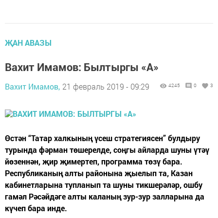
ҖАН АВАЗЫ
Вахит Имамов: Былтыргы «А»
Вахит Имамов,
21 февраль 2019 - 09:29
4245
0
3
Өстән “Татар халкының үсеш стратегиясен” булдыру
турында фәрман төшерелде, соңгы айларда шуны үтәү
йөзеннән, җир җимертеп, программа төзү бара.
Республиканың алты районына җыелып та, Казан
кабинетларына тупланып та шуны тикшерәләр, ошбу
гамәл Рәсәйдәге алты каланың зур-зур залларына да
күчеп бара инде.