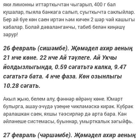
яки лимонны иттарткычтан чыгарып, 400 г бал
кушалар, пыяла банкага салып, суыткычта сак­лыйлар.
Бер ай буе көн саен иртән һәм кичен 2 шәр чәй кашыгы
кабалар. Болай дәваланганчы, табиб белән киңәшү
зарур!
26 февраль (сишәмбе). Җөмәдел ахир аеның
21 нче көне. 22 нче Ай тәүлеге. Ай Укчы
йолдызлыгында, 0.59 сәгатьтә калка, 9.47
сәгатьтә бата. 4 нче фаза. Көн озынлыгы
10.28 сәгать.
Акыл җыю, белем алу, фәннәр өйрәнү көне. Юмарт
булырга, ашау-эчүдә үзеңне чикләмәскә кирәк. Күбрәк
аралашкан саен, яхшы тәэсирләр дә арта бара. Кан
әйләнеше системасы, буыннар, умырткалык зәгыйфь.
27 февраль (чәршәмбе). Җөмәдел ахир аеның