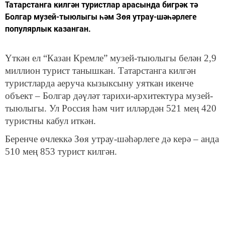
Татарстанга килгән туристлар арасында бигрәк тә
Болгар музей-тыюлыгы һәм Зөя утрау-шәһәрлеге
популярлык казанган.
Үткән ел “Казан Кремле” музей-тыюлыгы белән 2,9
миллион турист танышкан. Татарстанга килгән
туристларда аеруча кызыксыну уяткан икенче
объект – Болгар дәүләт тарихи-архитектура музей-
тыюлыгы. Ул Россия һәм чит илләрдән 521 мең 420
туристны кабул иткән.
Беренче өчлеккә Зөя утрау-шәһәрлеге дә керә – анда
510 мең 853 турист килгән.