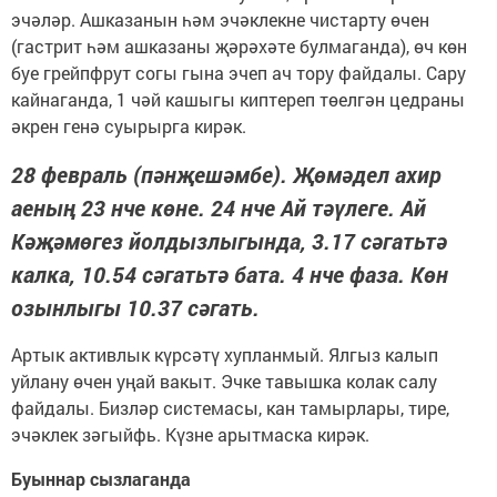
эчәләр. Ашказанын һәм эчәклекне чистарту өчен
(гастрит һәм ашказаны җәрәхәте булмаганда), өч көн
буе грейпфрут согы гына эчеп ач тору файдалы. Сару
кайнаганда, 1 чәй кашыгы киптереп төелгән цедраны
әкрен генә суырырга кирәк.
28 февраль (пәнҗешәмбе). Җөмәдел ахир
аеның 23 нче көне. 24 нче Ай тәүлеге. Ай
Кәҗәмөгез йолдызлыгында, 3.17 сәгатьтә
калка, 10.54 сәгатьтә бата. 4 нче фаза. Көн
озынлыгы 10.37 сәгать.
Артык активлык күрсәтү хупланмый. Ялгыз калып
уйлану өчен уңай вакыт. Эчке тавышка колак салу
файдалы. Бизләр системасы, кан тамырлары, тире,
эчәклек зәгыйфь. Күзне арытмаска кирәк.
Буыннар сызлаганда