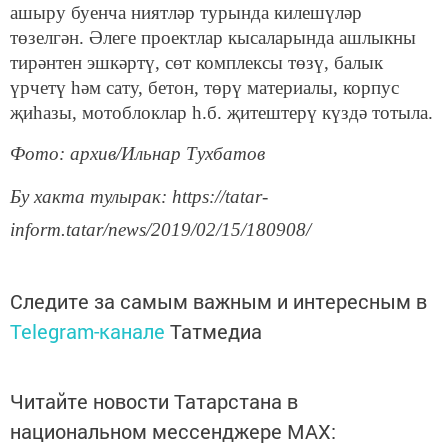
ашыру буенча ниятләр турында килешүләр
төзелгән. Әлеге проектлар кысаларында ашлыкны
тирәнтен эшкәртү, сөт комплексы төзү, балык
үрчетү һәм сату, бетон, төрү материалы, корпус
җиһазы, мотоблоклар һ.б. җитештерү күздә тотыла.
Фото: архив/Ильнар Тухбатов
Бу хакта тулырак: https://tatar-
inform.tatar/news/2019/02/15/180908/
Следите за самым важным и интересным в
Telegram-канале
Татмедиа
Читайте новости Татарстана в
национальном мессенджере MАХ: