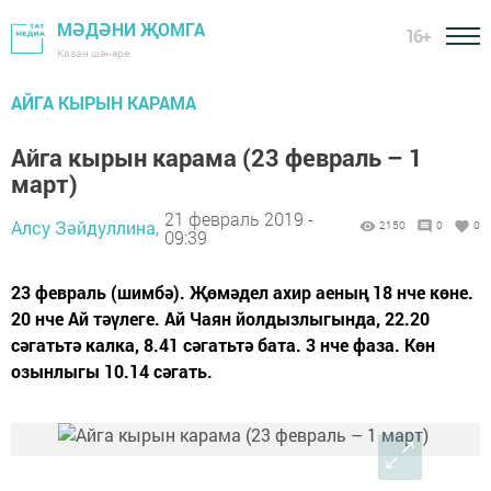
МӘДӘНИ ҖОМГА
16+
Казан шәһәре
АЙГА КЫРЫН КАРАМА
Айга кырын карама (23 февраль – 1
март)
21 февраль 2019 -
Алсу Зәйдуллина,
2150
0
0
09:39
23 февраль (шимбә). Җөмәдел ахир аеның 18 нче көне.
20 нче Ай тәүлеге. Ай Чаян йолдызлыгында, 22.20
сәгатьтә калка, 8.41 сәгатьтә бата. 3 нче фаза. Көн
озынлыгы 10.14 сәгать.