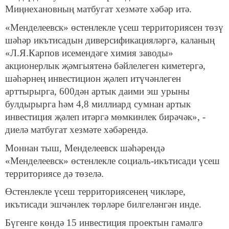
Миңнехановның матбугат хезмәте хәбәр итә.
«Менделеевск» өстенлекле үсеш территориясен төзү
шәһәр икътисадын диверсификацияләргә, каланың
«Л.Я.Карпов исемендәге химия заводы»
акционерлык җәмгыятенә бәйлелеген киметергә,
шәһәрнең инвестицион җәлеп итүчәнлеген
арттырырга, 600дән артык даими эш урыны
булдырырга һәм 4,8 миллиард сумнан артык
инвестиция җәлеп итәргә мөмкинлек бирәчәк», -
диелә матбугат хезмәте хәбәрендә.
Моннан тыш, Менделеевск шәһәрендә
«Менделеевск» өстенлекле социаль-икътисади үсеш
территориясе дә төзелә.
Өстенлекле үсеш территориясенең чикләре,
икътисади эшчәнлек төрләре билгеләнгән инде.
Бүгенге көндә 15 инвестиция проектын гамәлгә