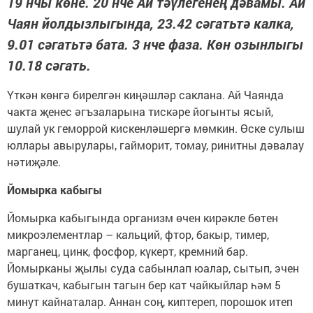
19 нчы көне. 20 нче Ай тәүлегенең дәвамы. Ай
Чаян йолдызлыгында, 23.42 сәгатьтә калка,
9.01 сәгатьтә бата. 3 нче фаза. Көн озынлыгы
10.18 сәгать.
Үткән көнгә бирелгән киңәшләр саклана. Ай Чаянда
чакта җенес әгъзаларына тискәре йогынты ясый,
шулай ук геморрой кискенләшергә мөмкин. Өске сулыш
юллары авырулары, гайморит, томау, ринитны дәвалау
нәтиҗәле.
Йомырка кабыгы
Йомырка кабыгында организм өчен кирәкле бөтен
микроэлементлар – кальций, фтор, бакыр, тимер,
марганец, цинк, фосфор, күкерт, кремний бар.
Йомырканы җылы суда сабынлап юалар, сытып, эчен
бушаткач, кабыгын тагын бер кат чайкыйлар һәм 5
минут кайнаталар. Аннан соң, киптереп, порошок итеп