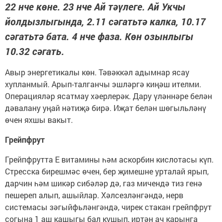
22 нче көне. 23 нче Ай тәүлеге. Ай Укчы
йолдызлыгында, 2.11 сәгатьтә калка, 10.17
сәгатьтә бата. 4 нче фаза. Көн озынлыгы
10.32 сәгать.
Авыр энергетикалы көн. Тәвәккәл адымнар ясау
хупланмый. Арып-талганчы эшләргә киңәш ителми.
Операцияләр ясатмау хәерлерәк. Дару үләннәре белән
дәвалану уңай нәтиҗә бирә. Иҗат белән шөгыльләнү
өчен яхшы вакыт.
Грейпфрут
Грейпфрутта Е витамины һәм аскорбин кислотасы күп.
Стресска бирешмәс өчен, бер җимешне урталай ярып,
дарчин һәм шикәр сибәләр дә, газ мичендә тиз генә
пешереп алып, ашыйлар. Хәлсезләнгәндә, нерв
системасы зәгыйфьләнгәндә, чирек стакан грейпфрут
согына 1 аш кашыгы бал кушып, иртән ач карынга