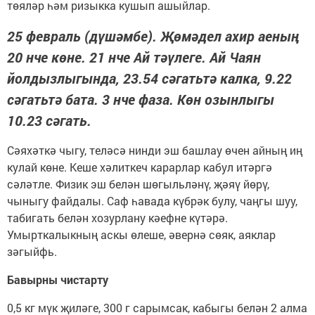
төяләр һәм ризыкка кушып ашыйлар.
25 февраль (дүшәмбе). Җөмәдел ахир аеның
20 нче көне. 21 нче Ай тәүлеге. Ай Чаян
йолдызлыгында, 23.54 сәгатьтә калка, 9.22
сәгатьтә бата. 3 нче фаза. Көн озынлыгы
10.23 сәгать.
Сәяхәткә чыгу, теләсә нинди эш башлау өчен айның иң
кулай көне. Кеше хәлиткеч карарлар кабул итәргә
сәләтле. Физик эш белән шөгыльләнү, җәяү йөрү,
чыныгу файдалы. Саф һавада күбрәк булу, чаңгы шуу,
табигать белән хозурлану кәефне күтәрә.
Умырткалыкның аскы өлеше, әвернә сөяк, аяклар
зәгыйфь.
Бавырны чистарту
0,5 кг мүк җиләге, 300 г сарымсак, кабыгы белән 2 алма