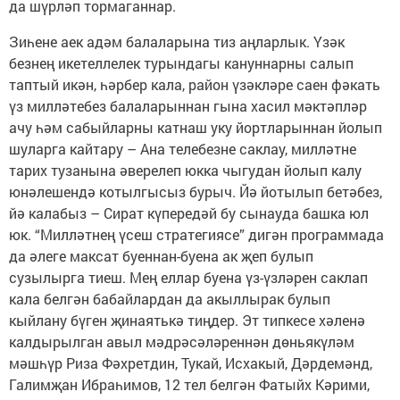
да шүрләп тормаганнар.
Зиһене аек адәм балаларына тиз аңларлык. Үзәк
безнең икетеллелек турындагы кануннарны салып
таптый икән, һәрбер кала, район үзәкләре саен фәкать
үз милләтебез балаларыннан гына хасил мәктәпләр
ачу һәм сабыйларны катнаш уку йортларыннан йолып
шуларга кайтару – Ана телебезне саклау, милләтне
тарих тузанына әверелеп юкка чыгудан йолып калу
юнәлешендә котылгысыз бурыч. Йә йотылып бетәбез,
йә калабыз – Сират күпередәй бу сынауда башка юл
юк. “Милләтнең үсеш стратегиясе” дигән программада
да әлеге максат буеннан-буена ак җеп булып
сузылырга тиеш. Мең еллар буена үз-үзләрен саклап
кала белгән бабайлардан да акыллырак булып
кыйлану бүген җинаятькә тиңдер. Эт типкесе хәленә
калдырылган авыл мәдрәсәләреннән дөньякүләм
мәшһүр Риза Фәхретдин, Тукай, Исхакый, Дәрдемәнд,
Галимҗан Ибраһимов, 12 тел белгән Фатыйх Кәрими,