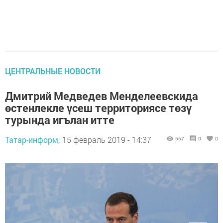
ЦЕНТРАЛЬНЫЕ НОВОСТИ
Дмитрий Медведев Менделеевскида
өстенлекле үсеш территориясе төзү
турында игълан итте
Татар-информ,
15 февраль 2019 - 14:37
667
0
0