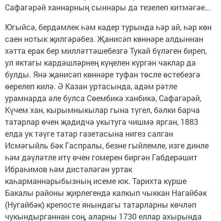
Сафагәрәй ханнарның сыннары да тезелеп китмәгәе...
Югыйсә, бердәмлек һәм кадер турында һәр ай, һәр көн
саен нотык җилгәрәбез. Җанисәп көннәре алдыннан
хәтта ерак бер милләттәшебезгә Тукай бүләген биреп,
ул яктагы кардәшләрнең күңелен күргән чаклар да
булды. Янә җанисәп көннәре туфан төсле өстебезгә
өерелеп килә. Ә Казан уртасында, адәм рәтле
урамнарда әле булса Сөембикә ханбикә, Сафагәрәй,
Күчем хан, кырымныкылар гына түгел, бәлки барча
татарлар өчен җәдидчә укытуга чишмә ярган, 1883
елда ук тәүге татар газетасына нигез салган
Исмәгыйль бәк Гаспралы, безне гыйлемле, изге динле
һәм дәүләтле итү өчен гомерен биргән Габдерәшит
Ибраһимов һәм дистәләгән уртак
каһарманнарыбызның исеме юк. Тарихта күрше
Бакалы районы җирлегендә калкып чыккан Нагайбәк
(Нугайбәк) крепосте янындагы татарларны көчләп
чукындырганнан соң, аларны 1730 еллар ахырында