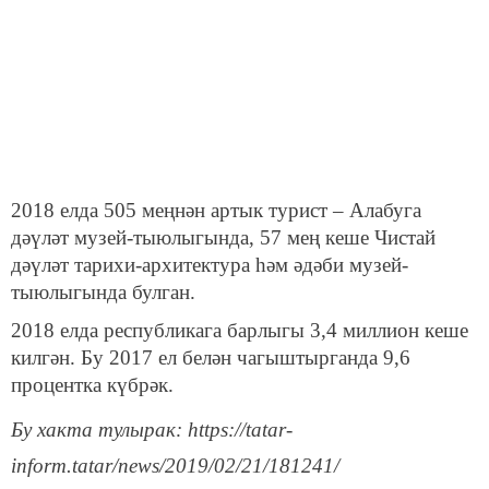
2018 елда 505 меңнән артык турист – Алабуга
дәүләт музей-тыюлыгында, 57 мең кеше Чистай
дәүләт тарихи-архитектура һәм әдәби музей-
тыюлыгында булган.
2018 елда республикага барлыгы 3,4 миллион кеше
килгән. Бу 2017 ел белән чагыштырганда 9,6
процентка күбрәк.
Бу хакта тулырак: https://tatar-
inform.tatar/news/2019/02/21/181241/