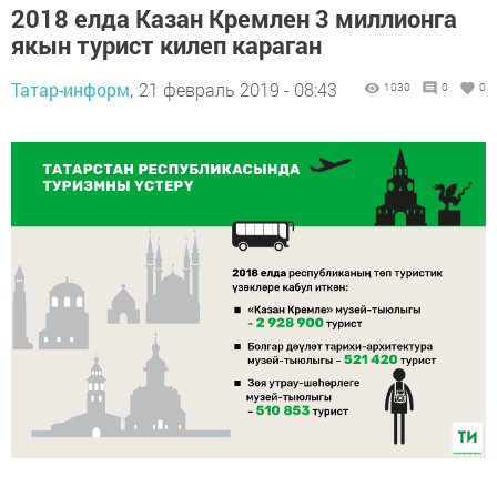
2018 елда Казан Кремлен 3 миллионга
якын турист килеп караган
Татар-информ,
21 февраль 2019 - 08:43
1030
0
0