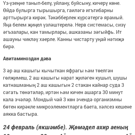
Үз-үзеңне танып-белү, уйлану, буйсыну, кичерү көне.
Өйдә булырга тырышыр­га, гаиләгә игътибарны
арттырырга кирәк. Тәкәбберлек күрсәтергә ярамый.
Яңа белем җиңел үзләштерелә. Нерв системасы, сизү
әгъзалары, кан тамыр­лары, ашказаны зәгыйфь. Ит
ашауны чикләү хәерле. Канны чистарту уңай нәтиҗә
бирә.
Авитаминоздан дәва
3 әр аш кашыгы кычыткан яфрагы һәм төелгән
гөлҗимеш, 2 аш кашыгы нарат җиләген кушып, шушы
катнашманың 2 аш кашыгын 2 стакан кайнар суда 3
сәгать төнәтәләр, иртән һәм кичен ашарга 30 минут
кала эчәләр. Мондый чәй 3 көн эчендә организмны
бөтен кирәкле микроэлементларга баета, хәлсез кешене
аякка бастыра.
24 февраль (якшәмбе). Җөмәдел ахир аеның