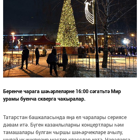
Беренче чарага шәһәрлеләрне 16:00 сәгатьтә Мир
урамы буенча скверга чакыралар.
Татарстан башкаласында яңа ел чаралары сериясе
дәвам итә. Бүген казанлыларны концертлары һәм
тамашалары булган чыршы шәһәрчекләре ачылу,
шулай ук инклюзив мастер-класслар көтә. Чараларга