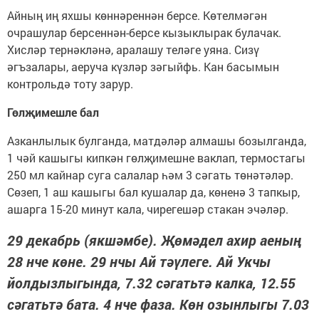
Айның иң яхшы көннәреннән берсе. Көтелмәгән
очрашулар берсеннән-берсе кызыклырак булачак.
Хисләр тернәкләнә, аралашу теләге уяна. Сизү
әгъзалары, аеруча күзләр зәгыйфь. Кан басымын
контрольдә тоту зарур.
Гөлҗимешле бал
Азканлылык булганда, матдәләр алмашы бозылганда,
1 чәй кашыгы кипкән гөлҗимешне ваклап, термостагы
250 мл кайнар суга салалар һәм 3 сәгать төнәтәләр.
Сөзеп, 1 аш кашыгы бал кушалар да, көненә 3 тапкыр,
ашарга 15-20 минут кала, чирегешәр стакан эчәләр.
29 декабрь (якшәмбе). Җөмәдел ахир аеның
28 нче көне. 29 нчы Ай тәүлеге. Ай Укчы
йолдызлыгында, 7.32 сәгатьтә калка, 12.55
сәгатьтә бата. 4 нче фаза. Көн озынлыгы 7.03