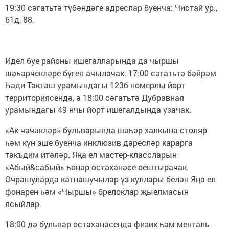
19:30 сәгатьтә түбәндәге адреслар буенча: Чистай ур.,
61д, 88.
Идел буе районы ишегалларында да чыршы
шәһәрчекләре бүген ачылачак. 17:00 сәгатьтә бәйрәм
Һади Такташ урамындагы 123б номерлы йорт
территориясендә, ә 18:00 сәгатьтә Дубравная
урамындагы 49 нчы йорт ишегалдында узачак.
«Ак чәчәкләр» бульварында шәһәр халкына столяр
һәм күн эше буенча инклюзив дәресләр карарга
тәкъдим итәләр. Яңа ел мастер-классларын
«Абый&сабый» һөнәр остаханәсе оештырачак.
Очрашуларда катнашучылар үз куллары белән Яңа ел
фонарен һәм «Чыршы» брелоклар җыелмасын
ясыйлар.
18:00 дә бульвар остаханәсендә физик һәм менталь