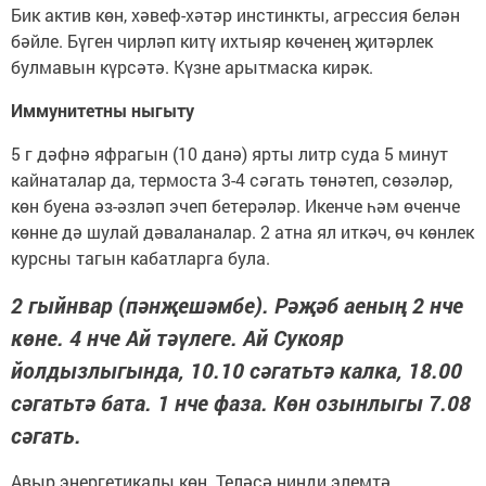
Бик актив көн, хәвеф-хәтәр инстинкты, агрессия белән
бәйле. Бүген чирләп китү ихтыяр көченең җитәрлек
булмавын күрсәтә. Күзне арытмаска кирәк.
Иммунитетны ныгыту
5 г дәфнә яфрагын (10 данә) ярты литр суда 5 минут
кайнаталар да, термоста 3-4 сәгать төнәтеп, сөзәләр,
көн буена әз-әзләп эчеп бетерәләр. Икенче һәм өченче
көнне дә шулай дәваланалар. 2 атна ял иткәч, өч көнлек
курсны тагын кабатларга була.
2 гыйнвар (пәнҗешәмбе). Рәҗәб аеның 2 нче
көне. 4 нче Ай тәүлеге. Ай Сукояр
йолдызлыгында, 10.10 сәгатьтә калка, 18.00
сәгатьтә бата. 1 нче фаза. Көн озынлыгы 7.08
сәгать.
Авыр энергетикалы көн. Теләсә нинди элемтә,