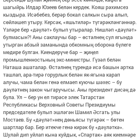
шагыйрь Илдар Юзеев белән кердек. Кояш рәхимсез
кыздыра. Исәбебез, берәр бокал салкын сыра алып,
сөйләшеп утыру. Керсәк, «яшьтиләр» түгәрәкләнгәннәр.
Үзләре бер «дәүләт» булып утыралар. Нишләп «дәүләт»
булмасын?! Аны саклаучы бар – өстәлнең сул ягында
утырган абзый заманында обкомның оборона бүлеге
мөдире булган. Киендерүче бар – җиңел
промышленностьның экс-министры. Гүзәл белән
Наташа ашаталар. Өстәлнең түрендә исә башын артка
ташлап, ара-тирә горурлык белән як-ягына карап
алучы, чама белән генә елмаеп куючы шәхес – бу
дәүләтнең закон чыгаручысы. Аны президент дисәң дә
була. Ул – бер ун ел тирәсе элек Татарстан
Республикасы Верховный Советы Президиумы
председателе булып эшләгән Шамил Әсгать улы
Мостаев. Бу «дәүләт»нең дөньясы түгәрәк – бөтен
шартлар бар. Бер итекче генә кирәк бу «дәүләткә».
Шулай дип уйлап кына куйдык, «Спартак» аяк киемнәре