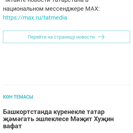
национальном мессенджере MАХ:
https://max.ru/tatmedia
Перейти на страницу новости
КӨН ТЕМАСЫ
Башкортстанда күренекле татар
җәмәгать эшлеклесе Мәҗит Хуҗин
вафат