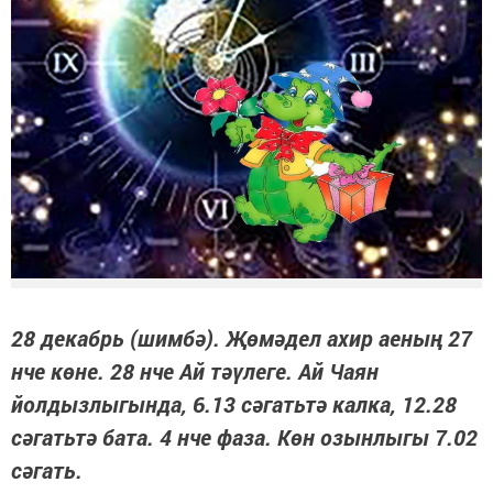
28 декабрь (шимбә). Җөмәдел ахир аеның 27
нче көне. 28 нче Ай тәүлеге. Ай Чаян
йолдызлыгында, 6.13 сәгатьтә калка, 12.28
сәгатьтә бата. 4 нче фаза. Көн озынлыгы 7.02
сәгать.