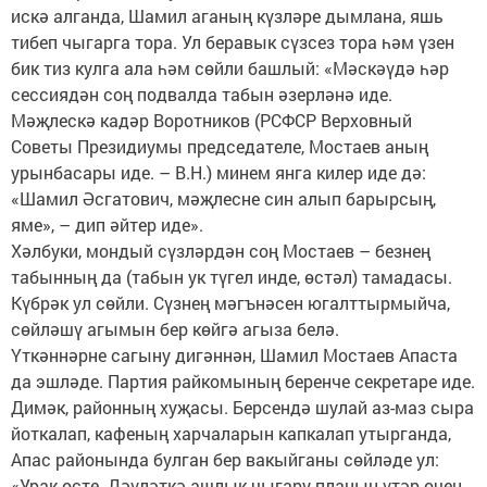
искә алганда, Шамил аганың күзләре дымлана, яшь
тибеп чыгарга тора. Ул беравык сүзсез тора һәм үзен
бик тиз кулга ала һәм сөйли башлый: «Мәскәүдә һәр
сессиядән соң подвалда табын әзерләнә иде.
Мәҗлескә кадәр Воротников (РСФСР Верховный
Советы Президиумы председателе, Мостаев аның
урынбасары иде. – В.Н.) минем янга килер иде дә:
«Шамил Әсгатович, мәҗлесне син алып барырсың,
яме», – дип әйтер иде».
Хәлбуки, мондый сүзләрдән соң Мостаев – безнең
табынның да (табын ук түгел инде, өстәл) тамадасы.
Күбрәк ул сөйли. Сүзнең мәгънәсен югалттырмыйча,
сөйләшү агымын бер көйгә агыза белә.
Үткәннәрне сагыну дигәннән, Шамил Мостаев Апаста
да эшләде. Партия райкомының беренче секретаре иде.
Димәк, районның хуҗасы. Берсендә шулай аз-маз сыра
йоткалап, кафеның харчаларын капкалап утырганда,
Апас районында булган бер вакыйганы сөйләде ул:
«Урак өсте. Дәүләткә ашлык чыгару планын үтәр өчен,