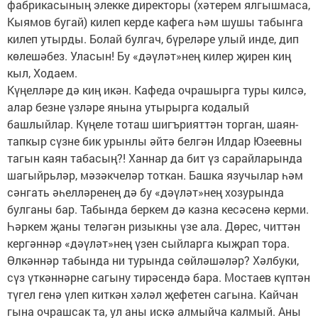
фабрикасының элекке директоры (хәтерем ялгышмаса,
Кыямов бугай) килеп керде кафега һәм шушы табынга
килеп утырды. Болай булгач, бүреләре улый инде, дип
көлешәбез. Уласын! Бу «дәүләт»нең килер җирен киң
кыл, Ходаем.
Күңелләре дә киң икән. Кафеда очрашырга туры килсә,
алар безне үзләре янына утырырга кодалый
башлыйлар. Күңеле тоташ шигърияттән торган, шаян-
тапкыр сүзне бик урынлы әйтә белгән Илдар Юзеевны
тагын каян табасың?! Ханнар да бит үз сарайларында
шагыйрьләр, мәзәкчеләр тоткан. Башка язучылар һәм
сәнгать әһелләренең дә бу «дәүләт»нең хозурында
булганы бар. Табында беркем дә казна кесәсенә керми.
Һәркем җаны теләгән ризыкны үзе ала. Дөрес, читтән
кергәннәр «дәүләт»нең үзен сыйларга кыҗрап тора.
Өлкәннәр табында ни турында сөйләшәләр? Хәлбуки,
сүз үткәннәрне сагыну тирәсендә бара. Мостаев күптән
түгел генә үлеп киткән хәләл җефетен сагына. Кайчан
гына очрашсак та, ул аны искә алмыйча калмый. Аны