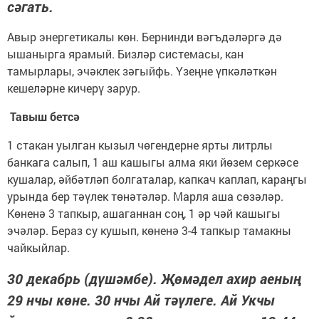
сәгать.
Авыр энергетикалы көн. Бернинди вәгъдәләргә дә
ышанырга ярамый. Бизләр системасы, кан
тамырлары, эчәклек зәгыйфь. Үзеңне үпкәләткән
кешеләрне кичерү зарур.
Тавыш бетсә
1 стакан уылган кызыл чөгендерне ярты литрлы
банкага салып, 1 аш кашыгы алма яки йөзем серкәсе
кушалар, әйбәтләп болгаталар, капкач каплап, караңгы
урында бер тәүлек төнәтәләр. Марля аша сөзәләр.
Көненә 3 тапкыр, ашаганнан соң, 1 әр чәй кашыгы
эчәләр. Бераз су кушып, көненә 3-4 тапкыр тамакны
чайкыйлар.
30 декабрь (дүшәмбе). Җөмәдел ахир аеның
29 нчы көне. 30 нчы Ай тәүлеге. Ай Укчы