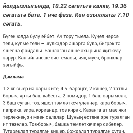
йолдызлыгында, 10.22 сәгатьтә калка, 19.36
сәгатьтә бата. 1 нче фаза. Көн озынлыгы 7.10
сәгать.
Бүген юлда булу әйбәт. Ач тору тыела. Күңел нәрсә
тели, күпме тели – шулкадәр ашарга була, бигрәк тә
яшелчә файдалы. Башлаган эшне ахырына җиткезү
зарур. Кан әйләнеше системасы, ияк, муен, бронхлар
зәгыйфь.
Дәмләмә
1-2 кг сыер йә сарык ите, 4-5 бәрәңге, 2 кишер, 2 татлы
борыч, ярты баш кәбестә, 2 помидор, 1 баш сарымсак,
3 баш суган, тоз, яшел тәмләткеч үләннәр, кара борыч,
паприка, зира, кориандр, тоз кирәк. Казанга ат мае яки
терлекнең эч маен салалар. Шуның өстенә эре туралган
ит тезәләр. Тоз-борыч, башка тәмләткечләр сибәләр.
Түгәрәкләп туралган кишер, боҗралап туралган суган,