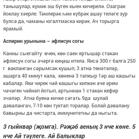
танышулар, күмәк эш бүген кыен кичерелә. Озаграк
йоклау хәерле. Тәмлерәк һәм күбрәк ашау теләге зур
булса да, чаманы югалтмаска кирәк. Ач торырга
ярамый.
Аспирин урынына – әфлисун согы
Канны сыегайту өчен, көн саен яртышар стакан
әфлисун согы эчәргә киңәш ителә. Яисә 300 г балга 250
г вакланган сарымсак кушып, 3 атна төнәтәләр,
ашарга 40 минут кала, көненә 3 тапкыр 1әр аш кашыгы
кабалар. Яки чирек чәй кашыгы кипкән әче әрем
чәчәген чәйнәп йотып, артыннан 1 стакан кефир
эчәләр. Атна буена кичке сәгать 9да шулай
дәвалангач, 7-10 көн туктап торалар. Болай дәвалану
бавырны да чистарта, иммунитетны да ныгыта.
3 гыйнвар (җомга). Рәҗәб аеның 3 нче көне. 5
нче Ай тәүлеге. Ай Балыклар