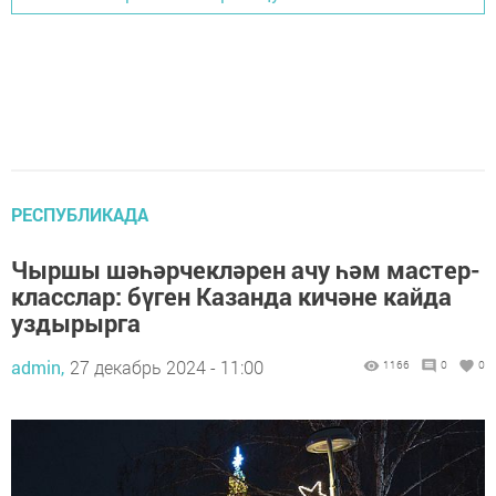
РЕСПУБЛИКАДА
Чыршы шәһәрчекләрен ачу һәм мастер-
класслар: бүген Казанда кичәне кайда
уздырырга
admin,
27 декабрь 2024 - 11:00
1166
0
0