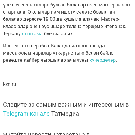
үсеш үзенчәлекләре булган балалар өчен мастер-класс
старт ала. Ә олылар һәм ишетү сәләте бозылган
балалар дәрескә 19:00 да кушыла алачак. Мастер-
класс алар өчен рус ишарә теленә тәрҗемә ителәчәк.
Теркәлү
сылтама
буенча ачык.
Исегезгә төшерәбез, Казанда ял көннәрендә
массакүләм чаралар үткәрүне тыю белән бәйле
рәвештә кайбер чыршылар ачылуны
күчерделәр
.
kzn.ru
Следите за самым важным и интересным в
Telegram-канале
Татмедиа
Читайте новости Татарстана в