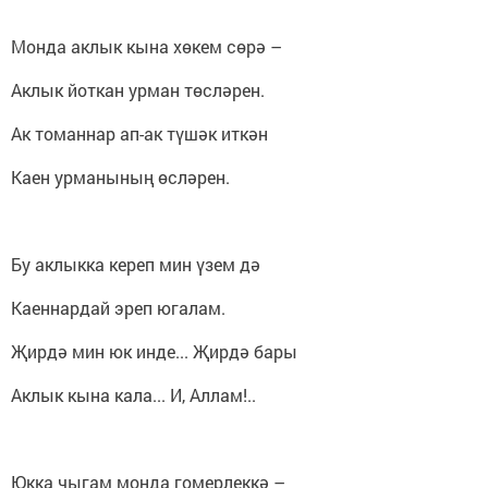
Монда аклык кына хөкем сөрә –
Аклык йоткан урман төсләрен.
Ак томаннар ап-ак түшәк иткән
Каен урманының өсләрен.
Бу аклыкка кереп мин үзем дә
Каеннардай эреп югалам.
Җирдә мин юк инде... Җирдә бары
Аклык кына кала... И, Аллам!..
Юкка чыгам монда гомерлеккә –