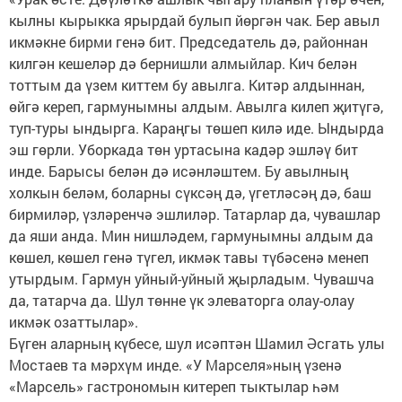
кылны кырыкка ярырдай булып йөргән чак. Бер авыл
икмәкне бирми генә бит. Председатель дә, районнан
килгән кешеләр дә бернишли алмыйлар. Кич белән
тоттым да үзем киттем бу авылга. Китәр алдыннан,
өйгә кереп, гармунымны алдым. Авылга килеп җитүгә,
туп-туры ындырга. Караңгы төшеп килә иде. Ындырда
эш гөрли. Уборкада төн уртасына кадәр эшләү бит
инде. Барысы белән дә исәнләштем. Бу авылның
холкын беләм, боларны сүксәң дә, үгетләсәң дә, баш
бирмиләр, үзләренчә эшлиләр. Татарлар да, чувашлар
да яши анда. Мин нишләдем, гармунымны алдым да
көшел, көшел генә түгел, икмәк тавы түбәсенә менеп
утырдым. Гармун уйный-уйный җырладым. Чувашча
да, татарча да. Шул төнне үк элеваторга олау-олау
икмәк озаттылар».
Бүген аларның күбесе, шул исәптән Шамил Әсгать улы
Мостаев та мәрхүм инде. «У Марселя»ның үзенә
«Марсель» гастрономын китереп тыктылар һәм