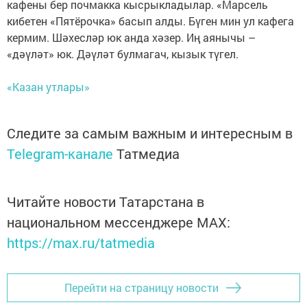
кафены бер почмакка кысрыкладылар. «Марсель
кибетен «Пятёрочка» басып алды. Бүген мин ул кафега
кермим. Шәхесләр юк анда хәзер. Иң аянычы –
«дәүләт» юк. Дәүләт булмагач, кызык түгел.
«Казан утлары»
Следите за самым важным и интересным в
Telegram-канале
Татмедиа
Читайте новости Татарстана в
национальном мессенджере MАХ:
https://max.ru/tatmedia
Перейти на страницу новости