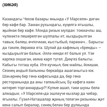
(ХИКӘЯ)
Казандагы Чехов базары янында «У Марселя» дигән
бер кафе бар. Заман рухындагы, күңелгә ятышлы,
җыйнак бер кафе. Монда ризык мулдан: токмачлы аш,
чүлмәктә пешерелгән шулпалы ит, кыздырылган
тавык, бәлеш, өчпочмак, кыстыбый, пәрәмәч... Барысы
да тәмле, йөрәккә ята. Шулай да кафеның «бренды» –
кыздырылган балык. Әллә нинди ят балык ул. Үзе
карпка охшаган, әмма карп түгел. Диңгез балыгы.
Кабыгы тоташ куба. Ите кучкыл, бик майлы, йомшак.
Сезнең андый балыкны беркайда ашаганыгыз юк.
Шәһәрнең бер генә кафесында да, бер генә
ресторанында да аны тапмыйсың. Бу кафега каян
китереп торганнардыр?! Күпме ашап, тәки шуны белә
алмадык. «У Марселя»да эшләүче кызлар да чибәр,
ягымлы. Гүзәл-Наташалар җаның теләгән ризыкны җәт
кенә салып бирәләр, синең белән бер дулкында