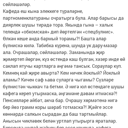
сөйләшәләр.
Кафеда еш кына элеккеге түрәләрне,
партноменклатураны очратырга була. Алар барысы да
диярлек шушы тирәдә тора. Якында гына – халык
телендә «обкомская» дип йөртелгән «спецбүлнис».
Өлкән кеше анда бармый торамы?! Башта алар
бүлнискә килә. Табибка күренә, шунда ук дару-мазар
ала. Очрашалар, сөйләшәләр. Заманында җир
җимертеп йөргән, күз өстендә каш булган, хәзер инде өй
саклап ятучы картларга әңгәмә тансык. Сораулар күп.
Кемнең кай җире авырта? Кем ничек йоклый? Йоклый
аламы? Кичен саф һава суларга чыгамы? Сүзләре
бүлнистән чыккач та бетми. Ә нигә юл өстендәге шушы
кафега кереп утырмаска, әңгәмәне дәвам итмәскә?!
Пенсияләре әйбәт, акча бар. Очрашу хөрмәтенә нигә
бер йөз грамм коры шәраб тотмаска?! Җәйге эссе
көннәрдә салкын сырадан да баш тартмыйлар.
Анысын чикләвек белән уртлап утырырга яраталар.
Берсендә шулай җәйнең бер эссе көнендә, кафега