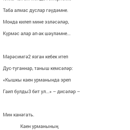
Таба алмас дуслар гәүдәмне.
Монда килеп мине эзләсәләр,
Күрмәс алар ап-ак шәүләмне...
Мәрәсимгә2 язган кебек итеп
Дус-туганнар, таныш кемсәләр:
«Кышкы каен урманында эреп
Гаип булды3 бит ул...» – дисәләр –
Мин канәгать.
Каен урманының