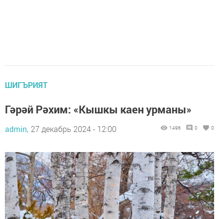
ШИГЪРИЯТ
Гәрәй Рәхим: «Кышкы каен урманы»
admin,
27 декабрь 2024 - 12:00
1496
0
0