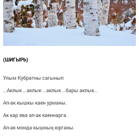
(ШИГЫРЬ)
Улым Кубратны сагынып
...Аклык ...аклык ...аклык ...бары аклык...
Ап-ак кышкы каен урманы.
Ак кар ява ап-ак каеннарга.
Ап-ак монда кышның юрганы.