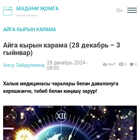
МӘДӘНИ ҖОМГА
16+
Казан шәһәре
АЙГА КЫРЫН КАРАМА
Айга кырын карама (28 декабрь – 3
гыйнвар)
28 декабрь 2024 -
Алсу Зәйдуллина,
6447
0
2
08:00
Халык медицинасы чаралары белән дәвалануга
керешкәнче, табиб белән киңәшү зарур!