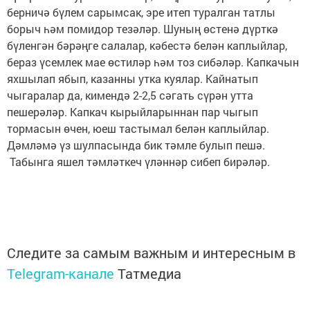
берничә бүлем сарымсак, эре итеп туралган татлы
борыч һәм помидор тезәләр. Шуның өстенә дүрткә
бүленгән бәрәңге салалар, кәбестә белән каплыйлар,
бераз үсемлек мае өстиләр һәм тоз сибәләр. Капкачын
яхшылап ябып, казанны утка куялар. Кайнатып
чыгаралар да, кимендә 2-2,5 сәгать сүрән утта
пешерәләр. Капкач кырыйларыннан пар чыгып
тормасын өчен, юеш тастымал белән каплыйлар.
Дәмләмә үз шулпасында бик тәмле булып пешә.
Табынга яшел тәмләткеч үләннәр сибеп бирәләр.
Следите за самым важным и интересным в
Telegram-канале
Татмедиа