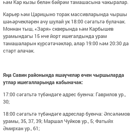
һәм Кар кызы белән бәйрәм тамашасына чакыралар.
Карьер һәм Царицыно торак массивларында чыршы
шәһәрчекләрен ачу шулай ук 18:00 сәгатьтә булачак.
Моннан тыш, «Заря» скверында һәм Карбышев
урамындагы 15 нче йорт ишегалдында урам
тамашаларын күрсәтәчәкләр, алар 19:00 һәм 20:30 да
старт алачак.
Яңа Савин районында яшәүчеләр өчен чыршыларда
утлар ишегалларында кабыначак:
17:00 сәгатьтә түбәндәге адрес буенча: Гаврилов ур.,
30;
18:00 сәгатьтә түбәндәге адреслар буенча: Әпсәләмов
урамы, 35, 37, 39; Маршал Чуйков ур., 5; Фатыйх
Әмирхан ур., 61;