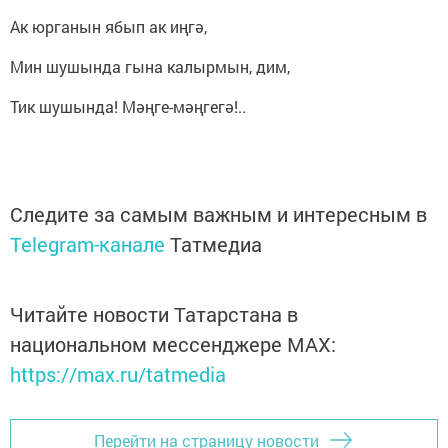
Ак юрганын ябып ак иңгә,
Мин шушында гына калырмын, дим,
Тик шушында! Мәңге-мәңгегә!..
Следите за самым важным и интересным в
Telegram-канале
Татмедиа
Читайте новости Татарстана в
национальном мессенджере MАХ:
https://max.ru/tatmedia
Перейти на страницу новости