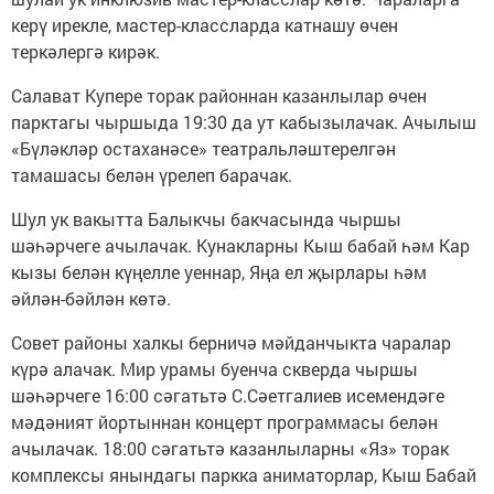
керү ирекле, мастер-классларда катнашу өчен
теркәлергә кирәк.
Салават Купере торак районнан казанлылар өчен
парктагы чыршыда 19:30 да ут кабызылачак. Ачылыш
«Бүләкләр остаханәсе» театральләштерелгән
тамашасы белән үрелеп барачак.
Шул ук вакытта Балыкчы бакчасында чыршы
шәһәрчеге ачылачак. Кунакларны Кыш бабай һәм Кар
кызы белән күңелле уеннар, Яңа ел җырлары һәм
әйлән-бәйлән көтә.
Совет районы халкы берничә мәйданчыкта чаралар
күрә алачак. Мир урамы буенча скверда чыршы
шәһәрчеге 16:00 сәгатьтә С.Сәетгалиев исемендәге
мәдәният йортыннан концерт программасы белән
ачылачак. 18:00 сәгатьтә казанлыларны «Яз» торак
комплексы янындагы паркка аниматорлар, Кыш Бабай