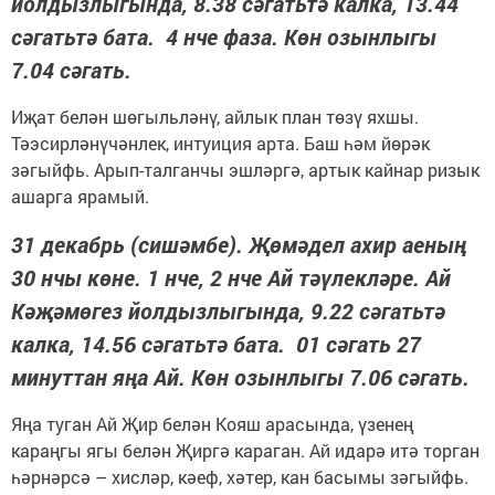
йолдызлыгында, 8.38 сәгатьтә калка, 13.44
сәгатьтә бата. 4 нче фаза. Көн озынлыгы
7.04 сәгать.
Иҗат белән шөгыльләнү, айлык план төзү яхшы.
Тәэсирләнүчәнлек, интуиция арта. Баш һәм йөрәк
зәгыйфь. Арып-талганчы эшләргә, артык кайнар ризык
ашарга ярамый.
31 декабрь (сишәмбе). Җөмәдел ахир аеның
30 нчы көне. 1 нче, 2 нче Ай тәүлекләре. Ай
Кәҗәмөгез йолдызлыгында, 9.22 сәгатьтә
калка, 14.56 сәгатьтә бата. 01 сәгать 27
минуттан яңа Ай. Көн озынлыгы 7.06 сәгать.
Яңа туган Ай Җир белән Кояш арасында, үзенең
караңгы ягы белән Җиргә караган. Ай идарә итә торган
һәрнәрсә – хисләр, кәеф, хәтер, кан басымы зәгыйфь.