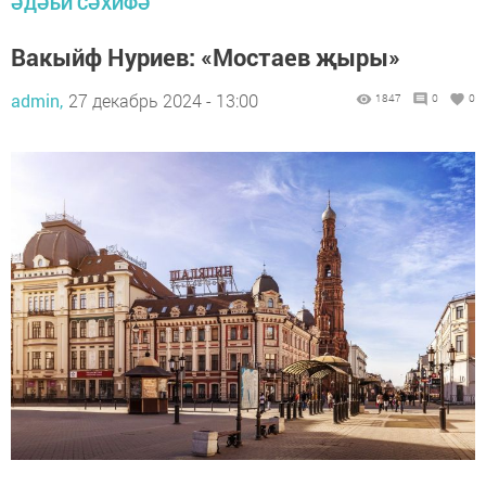
ӘДӘБИ СӘХИФӘ
Вакыйф Нуриев: «Мостаев җыры»
admin,
27 декабрь 2024 - 13:00
1847
0
0