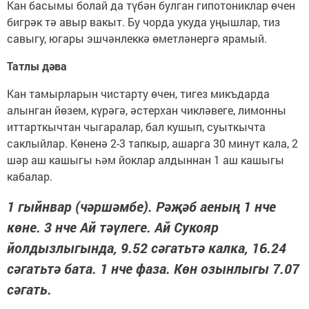
Кан басымы болай да түбән булган гипотониклар өчен
бигрәк тә авыр вакыт. Бу чорда укуда уңышлар, тиз
савыгу, югары эшчәнлеккә өметләнергә ярамый.
Татлы дәва
Кан тамырларын чистарту өчен, тигез микъдарда
алынган йөзем, күрәгә, әстерхан чикләвеге, лимонны
иттарткычтан чыгаралар, бал кушып, суыткычта
саклыйлар. Көненә 2-3 тапкыр, ашарга 30 минут кала, 2
шәр аш кашыгы һәм йоклар алдыннан 1 аш кашыгы
кабалар.
1 гыйнвар (чәршәмбе). Рәҗәб аеның 1 нче
көне. 3 нче Ай тәүлеге. Ай Сукояр
йолдызлыгында, 9.52 сәгатьтә калка, 16.24
сәгатьтә бата. 1 нче фаза. Көн озынлыгы 7.07
сәгать.