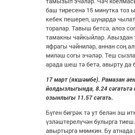
тамызып эчәләр. Чәч коелмасы
баш тиресенә 15 минутка тоз 
кебек пешереп, шуңарда чылат
торалар. Тавыш бетсә, алоэ со
тамакны чайкыйлар. Авыздан т
яфрагы чәйниләр, аннан соң а
миләш согы эчәләр. Теш сызла
арада шеш тә бетә, авырту да 
17 март (якшәмбе). Рамазан аен
йолдызлыгында, 8.24 сәгатьтә ка
озынлыгы 11.57 сәгать.
Бүген бигрәк тә ут белән эш и
үзләштерелүчән булырга тиеш.
авыртырга мөмкин. Бу атнада 