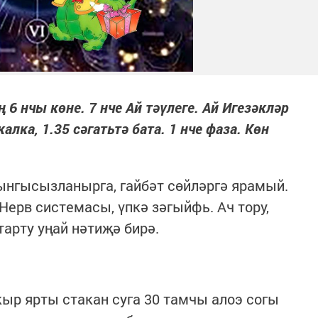
 6 нчы көне. 7 нче Ай тәүлеге. Ай Игезәкләр
лка, 1.35 сәгатьтә бата. 1 нче фаза. Көн
Тынгысызланырга, гайбәт сөйләргә ярамый.
Нерв системасы, үпкә зәгыйфь. Ач тору,
арту уңай нәтиҗә бирә.
кыр ярты стакан суга 30 тамчы алоэ согы