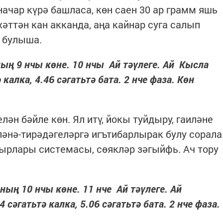
начар күрә башласа, көн саен 30 ар грамм яшь
әттән кан акканда, аңа кайнар суга салып
 булыша.
ның 9 нчы көне. 10 нчы Ай тәүлеге. Ай Кысла
алка, 4.46 сәгатьтә бата. 2 нче фаза. Көн
елән бәйле көн. Ял итү, йокы туйдыру, гаиләне
ләнә-тирәдәгеләргә игътибарлырак булу сорала
мырлары системасы, сөякләр зәгыйфь. Ач тору
ның 10 нчы көне. 11 нче Ай тәүлеге. Ай
әгатьтә калка, 5.06 сәгатьтә бата. 2 нче фаза.