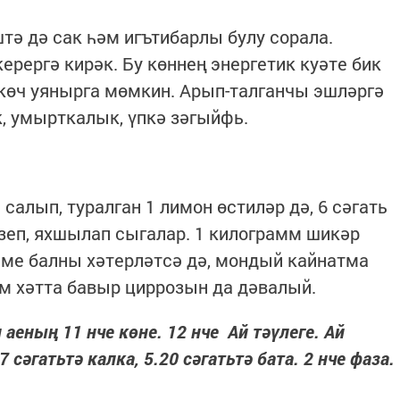
штә дә сак һәм игътибарлы булу сорала.
рергә кирәк. Бу көннең энергетик куәте бик
 көч уянырга мөмкин. Арып-талганчы эшләргә
к, умырткалык, үпкә зәгыйфь.
е салып, туралган 1 лимон өстиләр дә, 6 сәгать
өзеп, яхшылап сыгалар. 1 килограмм шикәр
Тәме балны хәтерләтсә дә, мондый кайнатма
м хәтта бавыр циррозын да дәвалый.
аеның 11 нче көне. 12 нче Ай тәүлеге. Ай
әгатьтә калка, 5.20 сәгатьтә бата. 2 нче фаза.