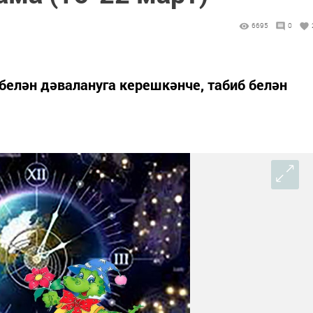
6695
0
елән дәвалануга керешкәнче, табиб белән