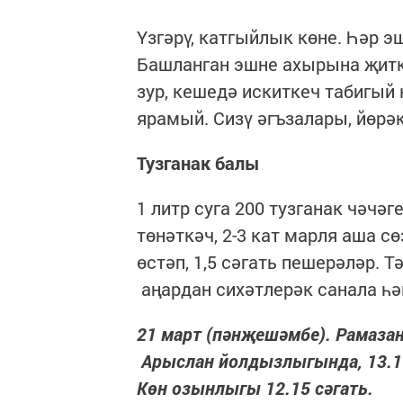
Үзгәрү, катгыйлык көне. Һәр э
Башланган эшне ахырына җитке
зур, кешедә искиткеч табигый
ярамый. Сизү әгъзалары, йөрә
Тузганак балы
1 литр суга 200 тузганак чәчәг
төнәткәч, 2-3 кат марля аша с
өстәп, 1,5 сәгать пешерәләр. 
аңардан сихәтлерәк санала һә
21 март (пәнҗешәмбе). Рамазан 
Арыслан йолдызлыгында, 13.17 с
Көн озынлыгы 12.15 сәгать.