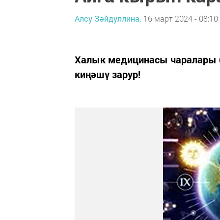
Алсу Зәйдуллина,
16 март 2024 - 08:10
Халык медицинасы чаралары б
киңәшү зарур!