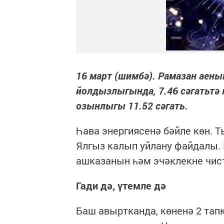
16 март (шимбә). Рамазан аеның
йолдызлыгында, 7.46 сәгатьтә ка
озынлыгы 11.52 сәгать.
Һава энергиясенә бәйле көн. 
Ялгыз калып уйлану файдалы. 
ашказанын һәм эчәклекне чист
Гади дә, үтемле дә
Баш авыртканда, көненә 2 тап