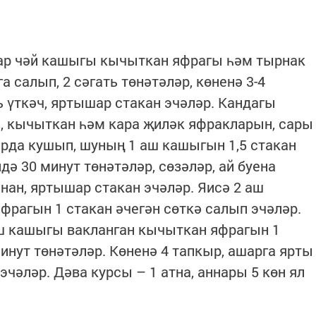
ар чәй кашыгы кычыткан яфрагы һәм тырнак
га салып, 2 сәгать төнәтәләр, көненә 3-4
ь үткәч, яртышар стакан эчәләр. Кандагы
, кычыткан һәм кара җиләк яфракларын, сары
рда кушып, шуның 1 аш кашыгын 1,5 стакан
дә 30 минут төнәтәләр, сөзәләр, ай буена
нан, яртышар стакан эчәләр. Яисә 2 аш
рагын 1 стакан әчегән сөткә салып эчәләр.
аш кашыгы вакланган кычыткан яфрагын 1
минут төнәтәләр. Көненә 4 тапкыр, ашарга ярты
эчәләр. Дәва курсы – 1 атна, аннары 5 көн ял