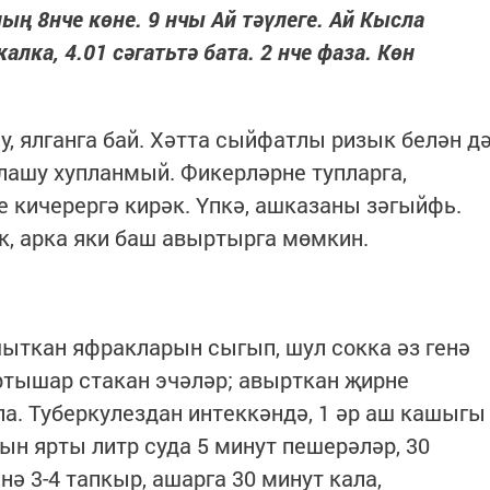
ың 8нче көне. 9 нчы Ай тәүлеге. Ай Кысла
лка, 4.01 сәгатьтә бата. 2 нче фаза. Көн
у, ялганга бай. Хәтта сыйфатлы ризык белән д
алашу хупланмый. Фикерләрне тупларга,
е кичерергә кирәк. Үпкә, ашказаны зәгыйфь.
к, арка яки баш авыртырга мөмкин.
ыткан яфрак­ларын сыгып, шул сокка әз генә
яртышар стакан эчәләр; авырткан җирне
ла. Туберкулездан интеккәндә, 1 әр аш кашыгы
н ярты литр суда 5 минут пешерәләр, 30
нә 3-4 тапкыр, ашарга 30 минут кала,