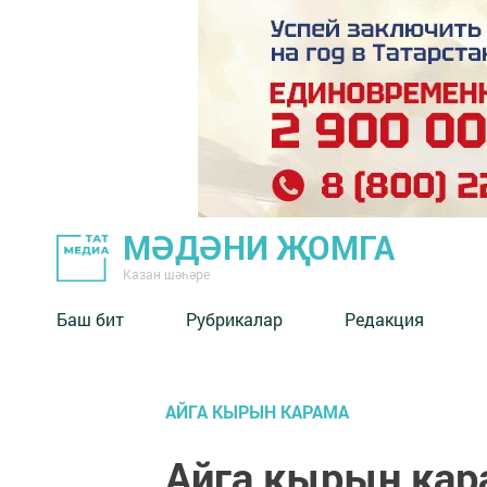
МӘДӘНИ ҖОМГА
Казан шәһәре
Баш бит
Рубрикалар
Редакция
АЙГА КЫРЫН КАРАМА
Айга кырын кар