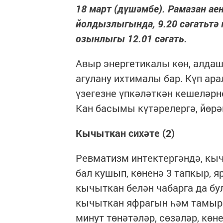
18 март (дүшәмбе). Рамазан аен
йолдызлыгында, 9.20 сәгатьтә ка
озынлыгы 12.01 сәгать.
Авыр энергетикалы көн, алдаш
агулану ихтималы бар. Күп ар
үзегезне үпкәләткән кешеләрн
Кан басымы күтәрелергә, йөрә
Кычыткан сихәте (2)
Ревматизм интектергәндә, кыч
бал кушып, көненә 3 тапкыр, 
кычыткан белән чабарга да бу
кычыткан яфрагын һәм тамыры
минут төнәтәләр, сөзәләр, көне