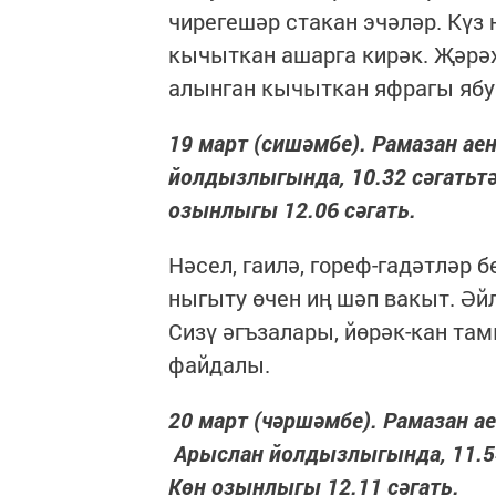
чирегешәр стакан эчәләр. Күз 
кычыткан ашарга кирәк. Җәрәх
алынган кычыткан яфрагы ябу
19 март (сишәмбе). Рамазан ае
йолдызлыгында, 10.32 сәгатьтә к
озынлыгы 12.06 сәгать.
Нәсел, гаилә, гореф-гадәтләр б
ныгыту өчен иң шәп вакыт. Әй
Сизү әгъзалары, йөрәк-кан та
файдалы.
20 март (чәршәмбе). Рамазан ае
Арыслан йолдызлыгында, 11.54 с
Көн озынлыгы 12.11 сәгать.