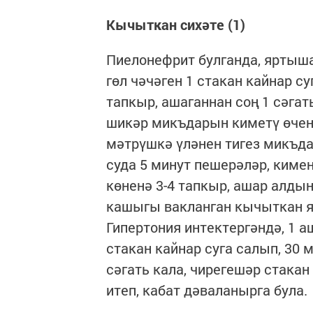
Кычыткан сихәте (1)
Пиелонефрит булганда, яртыш
гөл чәчәген 1 стакан кайнар су
тапкыр, ашаганнан соң 1 сәгат
шикәр микъдарын киметү өчен
мәтрүшкә үләнен тигез микъда
суда 5 минут пешерәләр, кимен
көненә 3-4 тапкыр, ашар алдын
кашыгы вакланган кычыткан яф
Гипертония интектергәндә, 1 
стакан кайнар суга салып, 30 
сәгать кала, чирегешәр стакан 
итеп, кабат дәваланырга була.