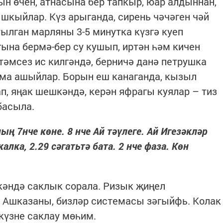
н өчен, атнасына бер тапкыр, юар алдыннан,
ышкыйлар. Күз арыганда, сирень чәчәген чәй
ылган марляны 3-5 минутка күзгә куеп
гына бермә-бер су кушып, иртән һәм кичен
әмсез ис килгәндә, берничә данә петрушка
лма ашыйлар. Борын еш канаганда, кызыл
п, яңак шешкәндә, керән яфрагы куялар – тиз
басыла.
ың 7нче көне. 8 нче Ай тәүлеге. Ай Игезәкләр
лка, 2.29 сәгатьтә бата. 2 нче фаза. Көн
ткәндә сак­лык сорала. Ризык җиңел
 Ашказаны, бизләр системасы зәгыйфь. Колак
күзне саклау мөһим.