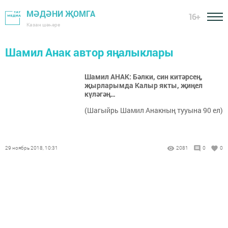
МӘДӘНИ ҖОМГА
16+
Казан шәһәре
Шамил Анак автор яңалыклары
Шамил АНАК: Бәлки, син китәрсең,
җырларымда Калыр якты, җиңел
күләгәң…
(Шагыйрь Шамил Анакның тууына 90 ел)
29 ноябрь 2018, 10:31
2081
0
0