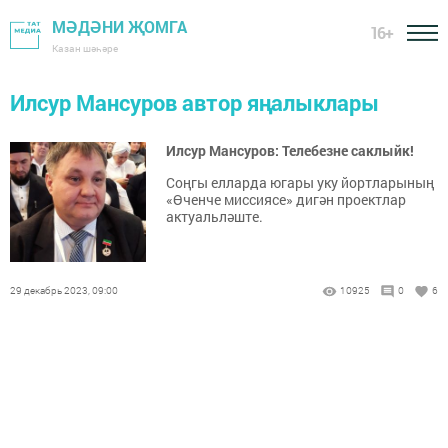
МӘДӘНИ ҖОМГА
16+
Казан шәһәре
Илсур Мансуров автор яңалыклары
Илсур Мансуров: Телебезне саклыйк!
Соңгы елларда югары уку йортларының
«Өченче миссиясе» дигән проектлар
актуальләште.
29 декабрь 2023, 09:00
10925
0
6