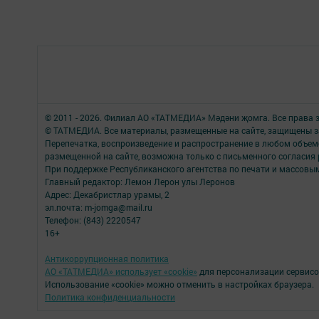
© 2011 - 2026. Филиал АО «ТАТМЕДИА» Мәдәни җомга. Все права
© ТАТМЕДИА. Все материалы, размещенные на сайте, защищены з
Перепечатка, воспроизведение и распространение в любом объе
размещенной на сайте, возможна только с письменного согласия 
При поддержке Республиканского агентства по печати и массов
Главный редактор: Лемон Лерон улы Леронов
Адрес: Декабристлар урамы, 2
эл.почта: m-jomga@mail.ru
Телефон: (843) 2220547
16+
Антикоррупционная политика
АО «ТАТМЕДИА» использует «cookie»
для персонализации сервисо
Использование «cookie» можно отменить в настройках браузера.
Политика конфиденциальности