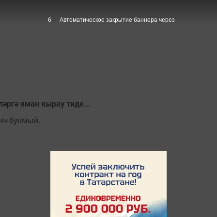
6
Автоматическое закрытие баннера через
ләргә яман кырау тиде...
һич булмый.