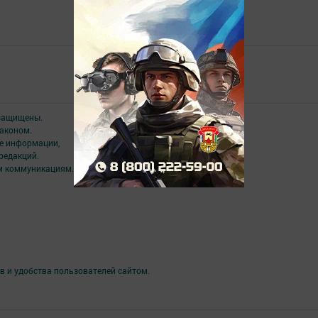
Төрле темалар
 защищены.
аконом.
ме информации,
редакций.
ым коммуникациям.
в и удобства пользователей сайтом.