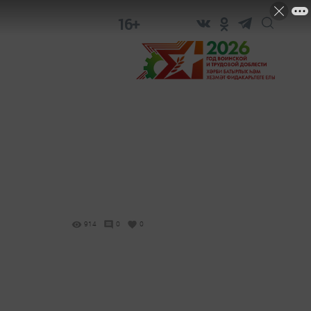
16+
914
0
0