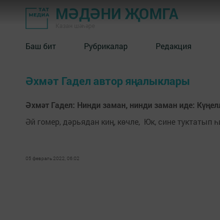
МӘДӘНИ ҖОМГА
Казан шәһәре
Баш бит
Рубрикалар
Редакция
Әхмәт Гадел автор яңалыклары
Әхмәт Гадел: Нинди заман, нинди заман иде: Күңел
Әй гомер, дәрьядан киң, көчле, Юк, сине туктатып 
05 февраль 2022, 06:02