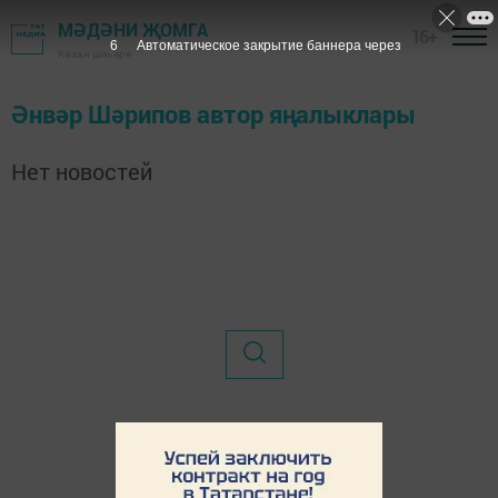
МӘДӘНИ ҖОМГА
16+
6
Автоматическое закрытие баннера через
Казан шәһәре
Әнвәр Шәрипов автор яңалыклары
Нет новостей