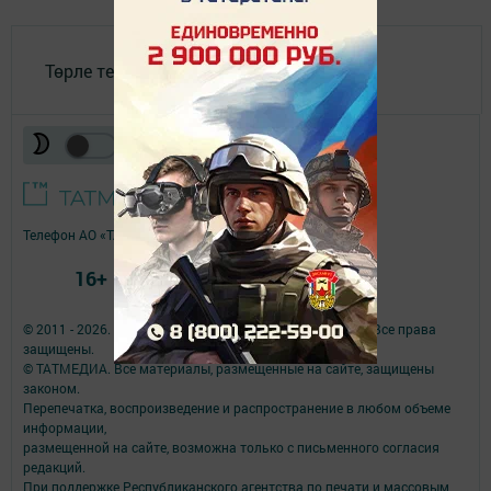
Төрле темалар
Телефон АО «ТАТМЕДИА»:
(843) 222 09 84
16+
© 2011 - 2026. Филиал АО «ТАТМЕДИА» Мәдәни җомга. Все права
защищены.
© ТАТМЕДИА. Все материалы, размещенные на сайте, защищены
законом.
Перепечатка, воспроизведение и распространение в любом объеме
информации,
размещенной на сайте, возможна только с письменного согласия
редакций.
При поддержке Республиканского агентства по печати и массовым