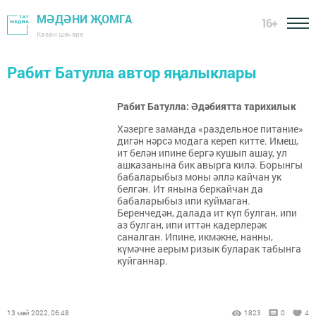
МӘДӘНИ ҖОМГА
16+
Казан шәһәре
Рабит Батулла автор яңалыклары
Рабит Батулла: Әдәбиятта тарихилык
Хәзерге заманда «раздельное питание»
дигән нәрсә модага кереп китте. Имеш,
ит белән ипине бергә кушып ашау, ул
ашказанына бик авырга килә. Борынгы
бабаларыбыз моны әллә кайчан ук
белгән. Ит янына беркайчан да
бабаларыбыз ипи куймаган.
Беренчедән, далада ит күп булган, ипи
аз булган, ипи иттән кадерлерәк
саналган. Ипине, икмәкне, нанны,
күмәчне аерым ризык буларак табынга
куйганнар.
13 май 2022, 06:48
1823
0
4