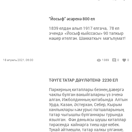
“Йосыф” әсәренә 800 ел
1839 елдан алып 1917 елгача, 78 ел
эчендә «Йосыф кыйссасы» 90 тапкыр
нәшер ителгән. Шаккаткыч мәгълүмат!
18 апрель 2021, 06:00
1389
0
0
ТӘҮГЕ ТАТАР ДӘҮЛӘТЕНӘ 2230 ЕЛ
Паркерның китаплары безнең дәвергә
чаклы булган вакыйгаларны үз эченә
алган, Ижболдинның китабында Алтын
Урда, Казан, Әстерхан, Себер, Кырым
ханлыклары һәм урыс патшаларының
татар чыгышлы булганнары турында
язылган. Фән дөньясы шушы китаплар
тирәсендә кайнарга тиеш иде кебек.
Тукай әйтмешли, татар халкы үлгәнме,