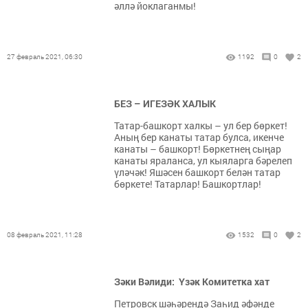
әллә йоклаганмы!
27 февраль 2021, 06:30
1192
0
2
БЕЗ – ИГЕЗӘК ХАЛЫК
Татар-башкорт халкы – ул бер бөркет!
Аның бер канаты татар булса, икенче
канаты – башкорт! Бөркетнең сыңар
канаты яраланса, ул кыяларга бәрелеп
үләчәк! Яшәсен башкорт белән татар
бөркете! Татарлар! Башкортлар!
08 февраль 2021, 11:28
1532
0
2
Зәки Вәлиди: Үзәк Комитетка хат
Петровск шәһәрендә Заһид әфәнде