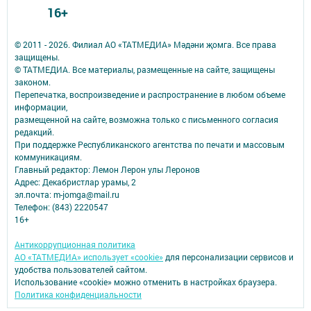
16+
© 2011 - 2026. Филиал АО «ТАТМЕДИА» Мәдәни җомга. Все права
защищены.
© ТАТМЕДИА. Все материалы, размещенные на сайте, защищены
законом.
Перепечатка, воспроизведение и распространение в любом объеме
информации,
размещенной на сайте, возможна только с письменного согласия
редакций.
При поддержке Республиканского агентства по печати и массовым
коммуникациям.
Главный редактор: Лемон Лерон улы Леронов
Адрес: Декабристлар урамы, 2
эл.почта: m-jomga@mail.ru
Телефон: (843) 2220547
16+
Антикоррупционная политика
АО «ТАТМЕДИА» использует «cookie»
для персонализации сервисов и
удобства пользователей сайтом.
Использование «cookie» можно отменить в настройках браузера.
Политика конфиденциальности