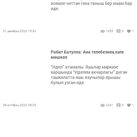
исемле читтән генә таныш бер имам бар
иде.
01 декабрь 2020, 15:32
1355
0
1
Рабит Батулла: Ана телебезнең хәле
мөшкел
“Идел” атамалы Яшьләр мәркәзе
каршында “Иделем акчарлагы” дигән
тәшкилатта яшь язучылар ярышы
булып узган иде.
09 октябрь 2020, 06:25
2241
0
1