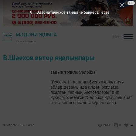
6
Автоматическое закрытие баннера через
МӘДӘНИ ҖОМГА
16+
Казан шәһәре
В.Шәехов автор яңалыклары
Тавык тәпиле Зөләйха
“Россия-1” каналы буенча әллә ничә
айлар дәвамында алдан реклама
ясалган, “елның бестселлеры” дип
күкләргә чөелгән “Зөләйха күзләрен ача”
атлы киносериалны күрсәттеләр.
30 апрель 2020, 06:15
2561
0
14