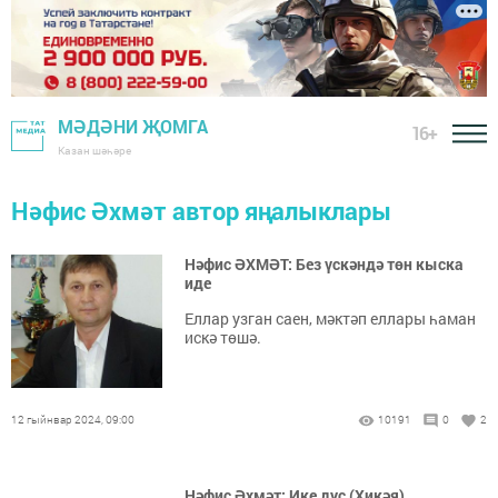
МӘДӘНИ ҖОМГА
16+
Казан шәһәре
Нәфис Әхмәт автор яңалыклары
Нәфис ӘХМӘТ: Без үскәндә төн кыска
иде
Еллар узган саен, мәктәп еллары һаман
искә төшә.
12 гыйнвар 2024, 09:00
10191
0
2
Нәфис Әхмәт: Ике дус (Хикәя)