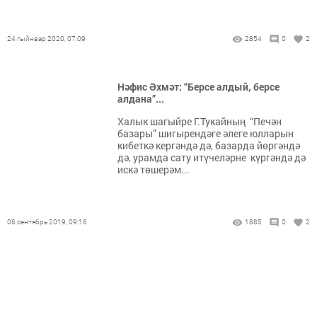
24 гыйнвар 2020, 07:09
2854
0
2
Нәфис Әхмәт: “Берсе алдый, берсе
алдана”...
Халык шагыйре Г.Тукайның “Печән
базары” шигырендәге әлеге юлларын
кибеткә кергәндә дә, базарда йөргәндә
дә, урамда сату итүчеләрне күргәндә дә
искә төшерәм...
06 сентябрь 2019, 09:16
1885
0
2