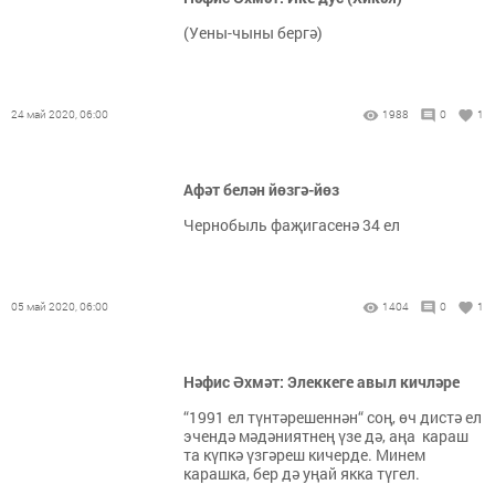
(Уены-чыны бергә)
24 май 2020, 06:00
1988
0
1
Афәт белән йөзгә-йөз
Чернобыль фаҗигасенә 34 ел
05 май 2020, 06:00
1404
0
1
Нәфис Әхмәт: Элеккеге авыл кичләре
“1991 ел түнтәрешеннән“ соң, өч дистә ел
эчендә мәдәниятнең үзе дә, аңа караш
та күпкә үзгәреш кичерде. Минем
карашка, бер дә уңай якка түгел.