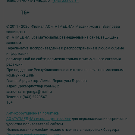
Телефон АО «ТАТМЕДИА»:
(843) 222 09 84
16+
© 2011 - 2026. Филиал АО «ТАТМЕДИА» Мәдәни җомга. Все права
защищены.
© ТАТМЕДИА. Все материалы, размещенные на сайте, защищены
законом.
Перепечатка, воспроизведение и распространение в любом объеме
информации,
размещенной на сайте, возможна только с письменного согласия
редакций.
При поддержке Республиканского агентства по печати и массовым
коммуникациям.
Главный редактор: Лемон Лерон улы Леронов
Адрес: Декабристлар урамы, 2
эл.почта: m-jomga@mail.ru
Телефон: (843) 2220547
16+
Антикоррупционная политика
АО «ТАТМЕДИА» использует «cookie»
для персонализации сервисов и
удобства пользователей сайтом.
Использование «cookie» можно отменить в настройках браузера.
Политика конфиденциальности