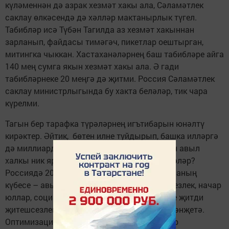
күләменнән дә азрак хезмәт хакы ала, Сәламәтлек
саклау өлкәсендә дә хәлләр мактанырлык түгел.
Табибләр исә Түбән Тагилда аз хезмәт хакыннан
зарланып, файдасы тимәгәч, пикетлар оеш­­тырган,
митингка чыккан. Хастаханәләрнең баш табибләре айга
140 мең сумга якын хезмәт хакы ала. Ә гади
табибләрнеке 20 меңгә дә җитми. Россия Сәламәтлек
саклау министрлыгында бу хакта беләләр, тик чара
күрелми.
Тагын бер тарафка түрәләрнең игътибарын юнәлтү
кирәктер. Әйтик, бөтен илне туйдырып, башка илләргә
дә миллиардларча сум ашамлык­лар саткан авыл
халкы ник ярлы яши? Ни өчен авылдан китәләр?
Россиядә 20 миллион ярлы бар дибез икән, аның
күбесе – авыл кешесе. Аз хезмәт хакы, эшсезлек, начар
юллар, социаль-мәдәни хезмәт күрсәтүдәге җитди
җитешсезлекләр авыл кешесенең күңелен рәнҗетә.
Оптимизация ясыйбыз, дигән булып, кайбер