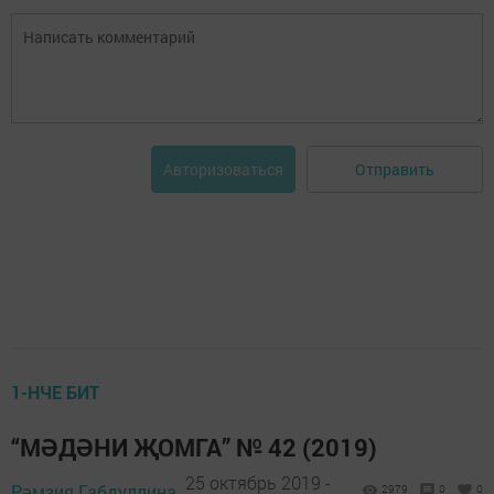
Отправить
Авторизоваться
1-НЧЕ БИТ
“МӘДӘНИ ҖОМГА” № 42 (2019)
25 октябрь 2019 -
Рәмзия Габдуллина,
2979
0
0