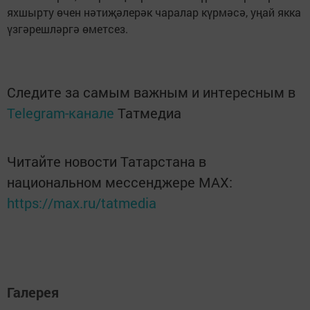
яхшырту өчен нәтиҗәлерәк чаралар күрмәсә, уңай якка
үзгәрешләргә өметсез.
Следите за самым важным и интересным в
Telegram-канале
Татмедиа
Читайте новости Татарстана в
национальном мессенджере MАХ:
https://max.ru/tatmedia
Галерея