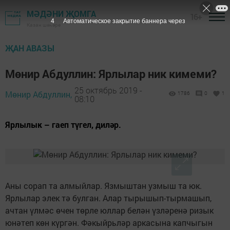
МӘДӘНИ ҖОМГА
16+
4
Автоматическое закрытие баннера через
Казан шәһәре
ҖАН АВАЗЫ
Мөнир Абдуллин: Ярлылар ник кимеми?
25 октябрь 2019 -
Мөнир Абдуллин,
1786
0
1
08:10
Ярлылык – гаеп түгел, диләр.
Аны сорап та алмыйлар. Язмыштан узмыш та юк.
Ярлылар элек тә булган. Алар тырышып-тырмашып,
ачтан үлмәс өчен төрле юллар белән үзләренә ризык
юнәтеп көн күргән. Фәкыйрьләр аркасына капчыгын