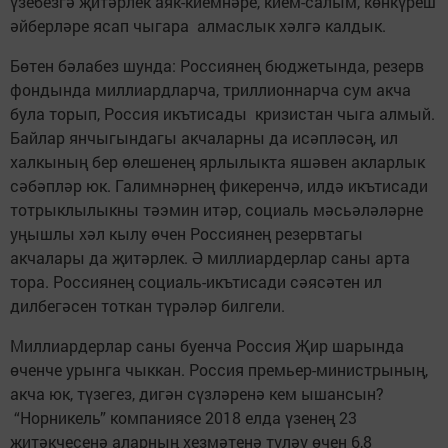
үзебезгә җитәрлек аяк-киемнәре, кием-салым, көнкүреш
әйберләре ясап чыгара алмаслык хәлгә калдык.
Бөтен бәлабез шунда: Россиянең бюджетында, резерв
фондында миллиардларча, триллионнарча сум акча
була торып, Россия икътисады кризистан чыга алмый.
Байлар янчыгындагы акчаларны да исәпләсәң, ил
халкының бер өлешенең ярлылыкта яшәвен акларлык
сәбәпләр юк. Галимнәрнең фикеренчә, илдә икътисади
тот­рыклылыкны тәэмин итәр, социаль мәсьәләләрне
уңышлы хәл кылу өчен Россиянең резервтагы
акчалары да җитәрлек. Ә миллиардерлар саны арта
тора. Россиянең социаль-икътисади сәясәтен ил
дилбегәсен тоткан түрәләр билгели.
Миллиардерлар саны буенча Россия Җир шарында
өченче урынга чыккан. Россия премь­ер-министрының,
акча юк, түзегез, дигән сүзләренә кем ышансын?
“Норникель” компаниясе 2018 елда үзенең 23
җитәкчесенә аларның хезмәтенә түләү өчен 6,8