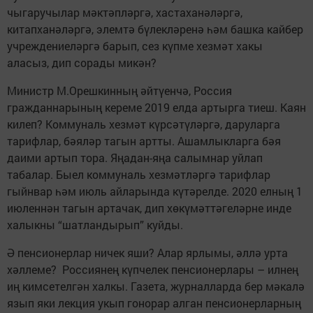
чыгаручылар мәктәпләргә, хас­таханәләргә,
китапханәләргә, элемтә бүлекләренә һәм башка кайбер
учреждениеләргә барып, сез күпме хезмәт хакы
аласыз, дип сорады микән?
Министр М.Орешкинның әйтүенчә, Россия
гражданнарының кереме 2019 елда артырга тиеш. Каян
килеп? Коммуналь хезмәт күрсәтүләргә, даруларга
тарифлар, бәяләр тагын артты. Ашамлыкларга бәя
даими артып тора. Яңадан-яңа салымнар уйлап
табалар. Быел коммуналь хезмәтләргә тарифлар
гыйнвар һәм июль айларында күтәрелде. 2020 елның 1
июленнән тагын артачак, дип хөкүмәттәгеләрне инде
халыкны “шатландырып” куйды.
Ә пенсионерлар ничек яши? Алар ярлымы, әллә урта
хәллеме? Россиянең күпчелек пенсионерлары – илнең
иң кимсетелгән халкы. Газета, журналларда бер мәкалә
язып яки лекция укып гонорар алган пенсионерларның