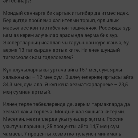
әйтсеннәр?!
Мондый саннарга бик артык игътибар да итмәс идек.
Бер җитди проблема хәл ителми торып, ярлылык
мәсьәләсе көн тәртибеннән төшмәячәк. Россиядә зур
һәм аз керем алучылар арасында аерма бик зур.
Экспертларның исәпләп чыгаруыннан күренгәнчә, бу
аерма 13 тапкырдан артык китә. Ни өчен шундый
тигезсезлек һәм гаделсезлек?
Күп алучыларныкы уртача айга 157 мең сум, ярлы
халыкныкы – 12 мең сум. Эшләүчеләрнең яртысы айга
34,3 мең сум ала. Ә күп кенә хезмәткәрләрнеке – 23,5
мең сумнан артмый.
Илнең төрле төбәкләрендә дә, аерым тармакларда да
хезмәт хакы төрлечә. Мондый хәл яхшыга китерми.
Мәсәлән, мәктәпләрдә укытучылар җитми. Россия
укытучыларының 25 проценты айга 14,7 мең сум
чамасы, 7 проценты хезмәткә түләүнең минималь