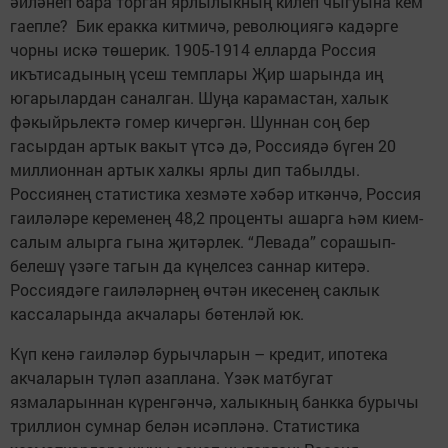
әйләнеп бара торган ярлылыкның килеп чыгуына кем
гаепле? Бик еракка китмичә, революциягә кадәрге
чорны искә төшерик. 1905-1914 елларда Россия
икътисадының үсеш темплары Җир шарында иң
югарылардан саналган. Шуңа карамастан, халык
фәкыйрьлектә гомер кичергән. Шуннан соң бер
гасырдан артык вакыт үтсә дә, Россиядә бүген 20
миллионнан артык халкы ярлы дип табылды.
Россиянең статистика хезмәте хәбәр иткәнчә, Россия
гаиләләре кеременең 48,2 проценты ашарга һәм кием-
салым алырга гына җитәрлек. “Левада” сорашып-
белешү үзәге тагын да күңелсез саннар китерә.
Россиядәге гаиләләрнең өчтән икесенең саклык
кассаларында акчалары бөтенләй юк.
Күп кенә гаиләләр бурычларын – кредит, ипотека
акчаларын түләп азаплана. Үзәк матбугат
язмаларыннан күренгәнчә, халыкның банкка бурычы
триллион сумнар белән исәпләнә. Статистика