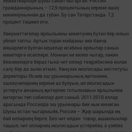
хезмәткәрләре шуны санап чыгарган: Россия
гражданнарының – 12,9 процентының кереме яшәү
минимумыннан да түбән. Бу сан Татарстанда 7,2
процент тәшкил итә.
Хөкүмәттәгеләр ярлылыкны киметүнең бүтән бер юлын
уйлап тапты. Артык торак мәйданы яки бакча
кишәрлеге булган кешеләр исәбенә ярлылар санын
киметергә исәпләре. Моннан ни килеп чыгар, ләкин
безнекеләргә бераз гына чит илләр тәҗрибәсенә колак
салу бер дә зыян итмәс. Көнүзәк икътисады институты
директоры Исаев эш урыннарының җитмәвен,
эшләүчеләрнең кереме аз булуын, ил икътисадын
үстерүгә акчаның җитәрлек тотылмавын ярлылыкка
китергән төп сәбәпләр дип саный. 2011-2018 еллар
арасында Россиядә эш урыннары бик нык кимегән.
Шуны истән чыгармыйк, Россия – Җир шарында иң
бай илләрнең берсе. Без чит илдән товар, ашамлыклар
ташып, чит илләрнең икътисадын үстерәбез, ә үзебез