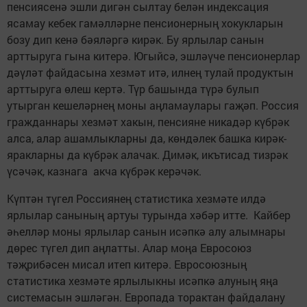
пенсиясенә эшли дигән сылтау белән индексация
ясамау кебек гамәлләрне пенсионерның хокукларын
бозу дип кенә бәяләргә кирәк. Бу ярлылар санын
арттыруга гына китерә. Югыйсә, эшләүче пенсионерлар
дәүләт файдасына хезмәт итә, илнең тулай продуктын
арттыруга өлеш кертә. Түр башында түрә булып
утырган кешеләрнең моны аңламаулары гаҗәп. Россия
гражданнары хезмәт хакын, пенсияне никадәр күбрәк
алса, алар ашамлыкларны да, көндәлек башка кирәк-
яракларны да күбрәк алачак. Димәк, икътисад тизрәк
үсәчәк, казнага акча күбрәк керәчәк.
Күптән түгел Россиянең статистика хезмәте илдә
ярлылар санының артуы турында хәбәр итте. Кайбер
әһелләр моны ярлылар санын исәпкә алу алымнары
дөрес түгел дип аңлатты. Алар моңа Евросоюз
тәҗрибәсен мисал итеп китерә. Евросоюзның
статистика хезмәте ярлылыкны исәпкә алуның яңа
системасын эшләгән. Европада торактан файдалану