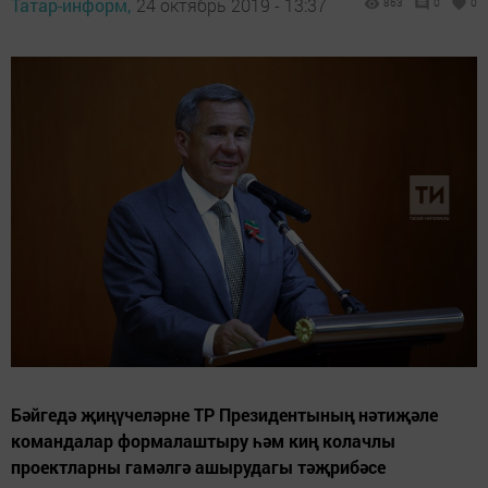
Татар-информ,
24 октябрь 2019 - 13:37
863
0
0
Бәйгедә җиңүчеләрне ТР Президентының нәтиҗәле
командалар формалаштыру һәм киң колачлы
проектларны гамәлгә ашырудагы тәҗрибәсе