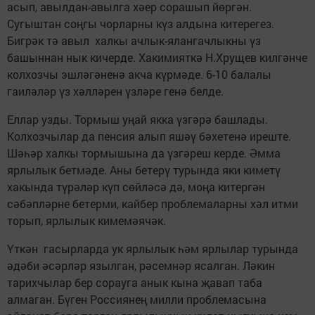
асып, авылдан-авылга хәер сорашып йөргән.
Сугыштан соңгы чорларны күз алдына китерегез.
Бигрәк тә авыл халкы ачлык-ялангачлыкны үз
башыннан нык кичерде. Хакимияткә Н.Хрущев килгәнче
колхозчы эшләгәненә акча күрмәде. 6-10 балалы
гаиләләр үз хәлләрен үзләре генә белде.
Еллар узды. Тормыш уңай якка үзгәрә башлады.
Колхозчылар да пенсия алып яшәү бәхетенә иреште.
Шәһәр халкы тормышына да үзгәреш керде. Әмма
ярлылык бетмәде. Аны бетерү турында яки киметү
хакында түрәләр күп сөйләсә дә, моңа китергән
сәбәпләрне бетерми, кайбер проблемаларны хәл итми
торып, ярлылык кимемәячәк.
Үткән гасырларда ук ярлылык һәм ярлылар турында
әдәби әсәрләр язылган, рәсемнәр ясалган. Ләкин
тарихчылар бер сорауга анык кына җавап таба
алмаган. Бүген Россиянең милли проблемасына