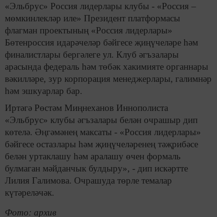
«Эльбрус» Россия лидерлары клубы - «Россия –
мөмкинлекләр иле» Президент платформасы
флагман проектының «Россия лидерлары»
Бөтенроссия идарәчеләр бәйгесе җиңүчеләре һәм
финалистлары бергәлеге ул. Клуб әгъзалары
арасында федераль һәм төбәк хакимияте органнары
вәкилләре, зур корпорация менеджерлары, галимнәр
һәм эшкуарлар бар.
Иртәгә Рөстәм Миңнеханов Иннополиста
«Эльбрус» клубы әгъзалары белән очрашыр дип
көтелә. Әңгәмәнең максаты - «Россия лидерлары»
бәйгесе остазлары һәм җиңүчеләренең тәҗрибәсе
белән уртаклашу һәм аралашу өчен формаль
булмаган мәйданчык булдыру», - дип искәртте
Лилия Галимова. Очрашуда төрле темалар
күтәреләчәк.
Фото: архив