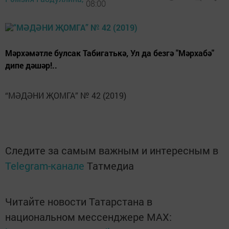
08:00
Мәрхәмәтле булсак Табигатькә, Ул да безгә "Мәрхабә"
дипе дәшәр!..
“МӘДӘНИ ҖОМГА” № 42 (2019)
Следите за самым важным и интересным в
Telegram-канале
Татмедиа
Читайте новости Татарстана в
национальном мессенджере MАХ: