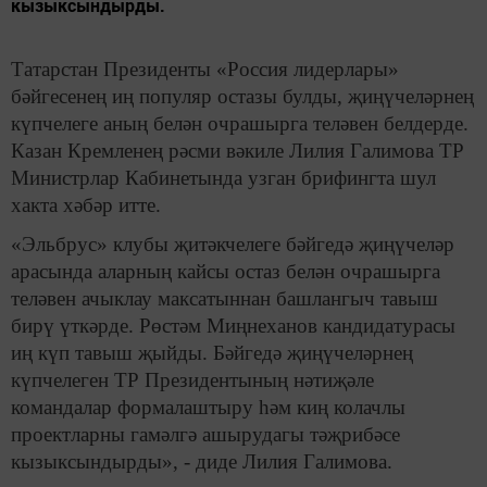
кызыксындырды.
Татарстан Президенты «Россия лидерлары»
бәйгесенең иң популяр остазы булды, җиңүчеләрнең
күпчелеге аның белән очрашырга теләвен белдерде.
Казан Кремленең рәсми вәкиле Лилия Галимова ТР
Министрлар Кабинетында узган брифингта шул
хакта хәбәр итте.
«Эльбрус» клубы җитәкчелеге бәйгедә җиңүчеләр
арасында аларның кайсы остаз белән очрашырга
теләвен ачыклау максатыннан башлангыч тавыш
бирү үткәрде. Рөстәм Миңнеханов кандидатурасы
иң күп тавыш җыйды. Бәйгедә җиңүчеләрнең
күпчелеген ТР Президентының нәтиҗәле
командалар формалаштыру һәм киң колачлы
проектларны гамәлгә ашырудагы тәҗрибәсе
кызыксындырды», - диде Лилия Галимова.