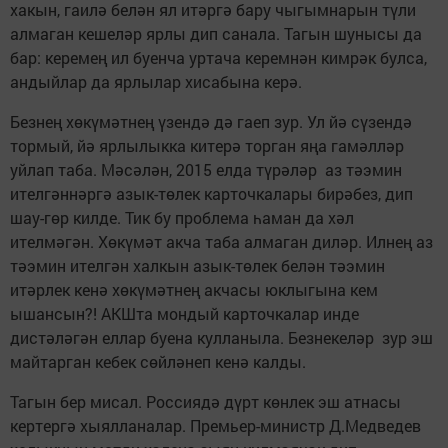
хакын, гаилә белән ял итәргә бару чыгымнарын түли
алмаган кешеләр ярлы дип санала. Тагын шунысы да
бар: керемең ил буенча уртача керемнән кимрәк булса,
андыйлар да ярлылар хисабына керә.
Безнең хөкүмәтнең үзендә дә гаеп зур. Ул йә сүзендә
тормый, йә ярлылыкка китерә торган яңа гамәлләр
уйлап таба. Мәсәлән, 2015 елда түрәләр аз тәэмин
ителгәннәргә азык-төлек карточкалары бирәбез, дип
шау-гөр килде. Тик бу проблема һаман да хәл
ителмәгән. Хөкүмәт акча таба алмаган диләр. Илнең аз
тәэмин ителгән халкын азык-төлек белән тәэмин
итәрлек кенә хөкүмәтнең акчасы юклыгына кем
ышансын?! АКШта мондый карточкалар инде
дистәләгән еллар буена кулланыла. Безнекеләр зур эш
майтарган кебек сөйләнеп кенә калды.
Тагын бер мисал. Россиядә дүрт көнлек эш атнасы
кертергә хыялланалар. Премьер-министр Д.Медведев