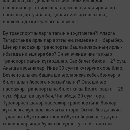
халыкның матди хәленә зыян килмәячәк дип
ышандырырга тырышса да, моның илдә ярлылар
санының артуына да, җинаятьчеләр сафының
ишәюенә дә китерәчәгенә шик юк.
Бу транспортчыларга тагын ни җитмәгән?! Аларга
Татарстанда ярлылар артты ни, кимеде ни – барыбер.
Шәһәр пассажир транспорты башлыкларының ярлы-
ябагада ни эшләре бар? Өч ел эчендә ике тапкыр
транспорт хакын күтәрделәр. Бер билет бәясе – 27 сум.
Аны да азсыналар. Инде 30 сумга күтәрүне сорыйлар.
Безнең халыкка башка шәһәрләрнеке кебек бәяләргә
билет алып йөрергә ярамыймыни? Әнә, шәһәр
пассажир транспортына билет хакы Волгоградта – 25
сум, Уфада да шул бәя, Чиләбедә 20 сум тора.
Түрәләрнең шәһәр пассажир транспортына бәяләр
күтәрергә куллары кычытып тора. Әмма, без дә акча
түләп автобуста яки троллейбуста йөрик әле, дәүләт
машиналарында бушка йөрүдән туктыйк, дип ник