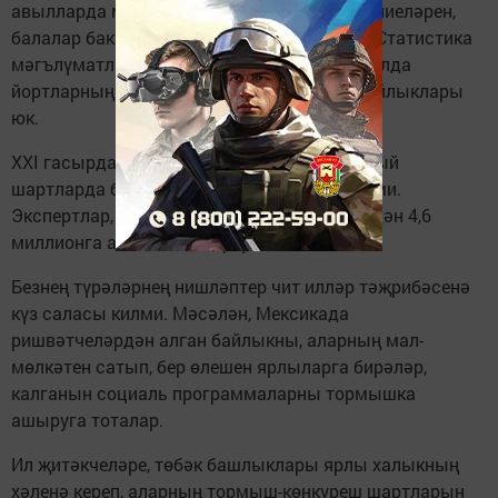
авылларда мәктәпләрне, дәвалау учреждениеләрен,
балалар бакчаларын, клубларны яптылар. Статистика
мәгълүматларыннан күренгәнчә, бүген авылда
йортларның 67 процентында көнкүреш уңайлыклары
юк.
XXI гасырда яшәгән авыл кешесенең мондый
шартларда бала тудырып азапланасы килми.
Экспертлар, 2036 елга авыл халкы хәзергедән 4,6
миллионга азаячак, дип фаразлый.
Безнең түрәләрнең нишләптер чит илләр тәҗрибәсенә
күз саласы килми. Мәсәлән, Мексикада
ришвәтчеләрдән алган байлыкны, аларның мал-
мөлкәтен сатып, бер өлешен ярлыларга бирәләр,
калганын социаль программаларны тормышка
ашыруга тоталар.
Ил җитәкчеләре, төбәк башлыклары ярлы халыкның
хәленә кереп, аларның тормыш-көнкүреш шартларын