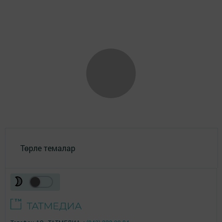
Төрле темалар