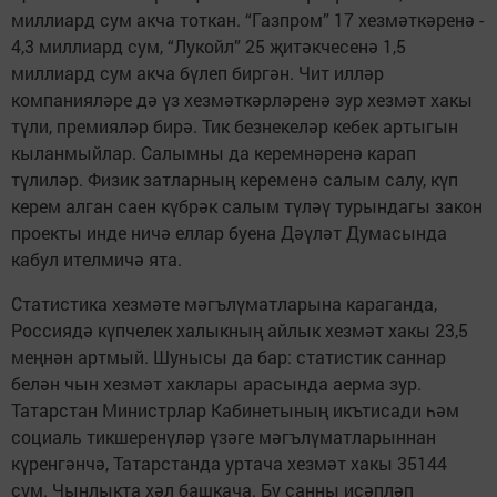
миллиард сум акча тоткан. “Газпром” 17 хезмәткәренә -
4,3 миллиард сум, “Лукойл” 25 җитәкчесенә 1,5
миллиард сум акча бүлеп биргән. Чит илләр
компанияләре дә үз хезмәткәрләренә зур хезмәт хакы
түли, премияләр бирә. Тик безнекеләр кебек артыгын
кыланмыйлар. Салымны да керемнәренә карап
түлиләр. Физик затларның кеременә салым салу, күп
керем алган саен күбрәк салым түләү турындагы закон
проекты инде ничә еллар буена Дәүләт Думасында
кабул ителмичә ята.
Статистика хезмәте мәгълүматларына караганда,
Россиядә күпчелек халыкның айлык хезмәт хакы 23,5
меңнән артмый. Шунысы да бар: статистик саннар
белән чын хезмәт хаклары арасында аерма зур.
Татарстан Министрлар Кабинетының икътисади һәм
социаль тикшеренүләр үзәге мәгълүматларыннан
күренгәнчә, Татарстанда уртача хезмәт хакы 35144
сум. Чынлыкта хәл башкача. Бу санны исәпләп